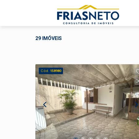
29 IMÓVEIS
Cód.
158980