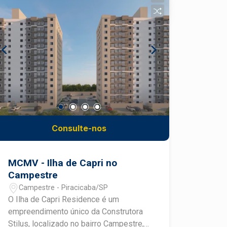
privativo - Cozinha de apoio - Banheiro
social - 1 vaga de estacionamento -
Ambientes reformados e prontos para
utilização - Área construída de 80 m² -
Área do terreno de 96 m²
DIFERENCIAIS DO IMÓVEL - Vocação
comercial para diferentes segmentos -
Layout funcional para atendimento e
operação - Ambientes bem distribuídos
- Imóvel pronto para instalação
imediata - Localização privilegiada no
Consulte-nos
bairro São Dimas LOCALIZAÇÃO E
ACESSO - Localizado no tradicional
bairro São Dimas, em Piracicaba - Fácil
MCMV - Ilha de Capri no
acesso às principais avenidas da
Campestre
cidade - Próximo a clínicas, escritórios,
Campestre - Piracicaba/SP
restaurantes e comércios - Região com
O Ilha de Capri Residence é um
excelente infraestrutura e grande fluxo
empreendimento único da Construtora
de pessoas - Bairro São Dimas oferece
Stilus, localizado no bairro Campestre,