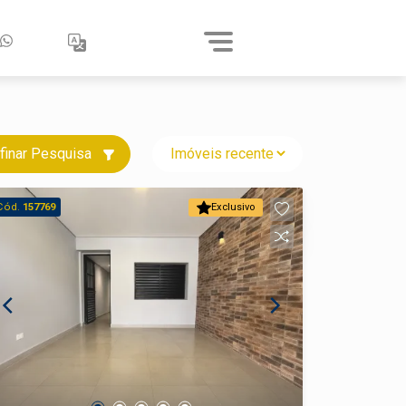
finar Pesquisa
Cód.
157769
Exclusivo