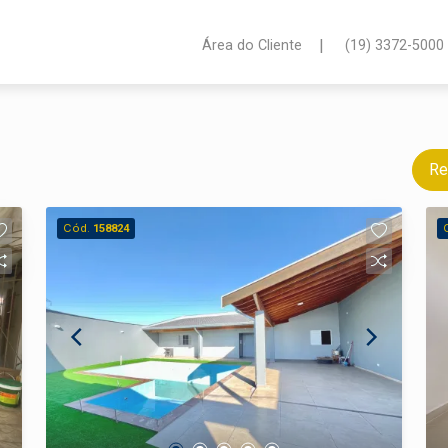
|
Área do Cliente
(19) 3372-5000
Re
Cód.
158824