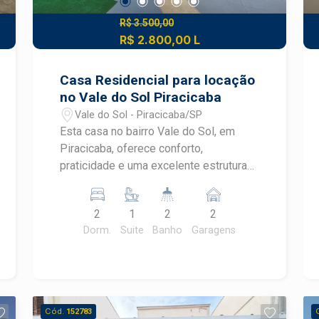
R$ 3.500,00
R$ 2.800,00 L
Casa Residencial para locação
no Vale do Sol Piracicaba
Vale do Sol - Piracicaba/SP
Esta casa no bairro Vale do Sol, em
Piracicaba, oferece conforto,
praticidade e uma excelente estrutura
para o dia a dia da sua família. Com
ambientes funcionais, área de lazer
2
1
2
2
privativa e fácil acesso aos principais
Dorm.
Suite
Banho
Garagens
serviços da região, é uma ótima opção
para quem busca qualidade de vida em
uma localização tranquila.
CARACTERÍSTICAS DO IMÓVEL - 2
dormitórios, sendo 1 suíte - Sala de
Cód.
152783