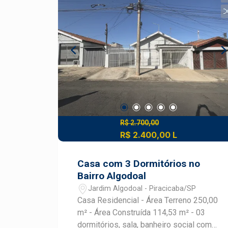
Churrasqueira - 1 vaga de garagem
DIFERENCIAIS DO IMÓVEL - Quintal
para momentos de lazer e convivência -
Churrasqueira para confraternizações -
Armários que contribuem para a
organização dos ambientes -
Distribuição funcional para a rotina
residencial - Localização em região
tradicional de Piracicaba LOCALIZAÇÃO
E ACESSO - Localizada na Cidade Alta,
em Piracicaba, região próxima ao
R$ 2.700,00
Centro - Acesso facilitado pelas
R$ 2.400,00 L
avenidas Independência e Armando de
Salles Oliveira - Entorno com comércio,
Casa com 3 Dormitórios no
supermercados, farmácias, escolas e
Bairro Algodoal
serviços - Região com ampla
Jardim Algodoal - Piracicaba/SP
infraestrutura urbana para as
Casa Residencial - Área Terreno 250,00
necessidades do dia a dia - Próxima a
m² - Área Construída 114,53 m² - 03
importantes pontos de Piracicaba e
dormitórios, sala, banheiro social com