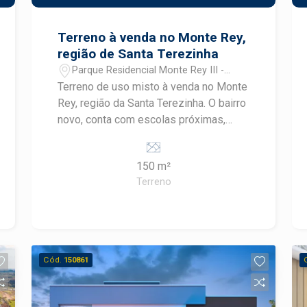
Terreno à venda no Monte Rey,
região de Santa Terezinha
Parque Residencial Monte Rey III -
Piracicaba/SP
Terreno de uso misto à venda no Monte
Rey, região da Santa Terezinha. O bairro
novo, conta com escolas próximas,
casas novas, linha de ônibus e
potencial para novos comércios. A
150 m²
venda pode ser feita com
Terreno
financiamento para casa e construção.
Cód.
150861