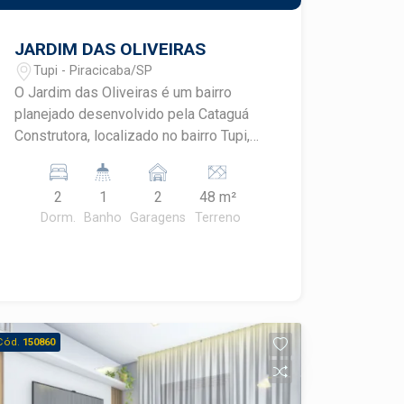
JARDIM DAS OLIVEIRAS
Tupi - Piracicaba/SP
O Jardim das Oliveiras é um bairro
planejado desenvolvido pela Cataguá
Construtora, localizado no bairro Tupi,
em Piracicaba/SP. Este
empreendimento oferece casas térreas
2
1
2
48 m²
não geminadas, proporcionando mais
Dorm.
Banho
Garagens
Terreno
privacidade e conforto aos moradores.
As residências possuem terrenos a
partir de 200 m², com plantas de 48,1
m² e 56,1 m², sendo que a maior inclui
uma suíte. Todas as unidades contam
com previsão de carga para instalação
Cód.
150860
de ar-condicionado nos quartos e
infraestrutura para placas fotovoltaicas,
promovendo sustentabilidade e