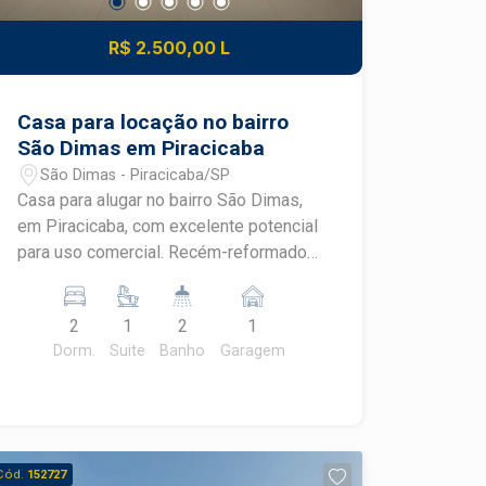
R$ 2.500,00 L
Casa para locação no bairro
São Dimas em Piracicaba
São Dimas - Piracicaba/SP
Casa para alugar no bairro São Dimas,
em Piracicaba, com excelente potencial
para uso comercial. Recém-reformado,
o imóvel oferece ambientes funcionais
e uma localização estratégica em um
2
1
2
1
dos bairros mais valorizados de
Dorm.
Suite
Banho
Garagem
Piracicaba, ideal para empresas que
buscam praticidade e visibilidade.
CARACTERÍSTICAS DO IMÓVEL -
Recepção para atendimento ao público
- 2 salas, sendo 1 com banheiro
Cód.
152727