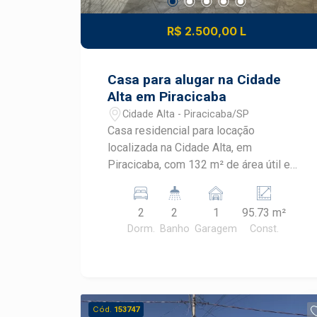
R$ 2.500,00 L
Casa para alugar na Cidade
Alta em Piracicaba
Cidade Alta - Piracicaba/SP
Casa residencial para locação
localizada na Cidade Alta, em
Piracicaba, com 132 m² de área útil e
95,73 m² de área construída. O imóvel
possui dois dormitórios, quintal,
2
2
1
95.73 m²
churrasqueira e armários, oferecendo
Dorm.
Banho
Garagem
Const.
praticidade em localização estratégica.
CARACTERÍSTICAS DO IMÓVEL - Área
útil de 132 m² - Área construída de
95,73 m² - 2 dormitórios - 2 banheiros -
Cozinha - Armários - Quintal -
Cód.
153747