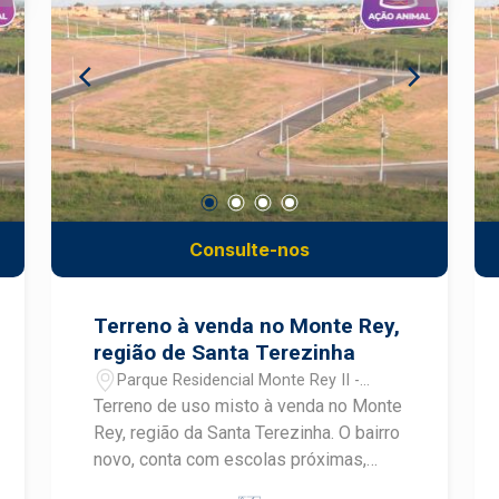
Laranjais conta com lazer diferenciado
dos demais loteamentos de Piracicaba,
tendo entre eles: beach tennis, campo
gramado, playground, espaço food
truck, pista de caminhada, park dog,
entre outros. Algumas das condições
diferenciadas de pré-lançamento inclui
parcelas a partir de R$ 831,32!
Consulte-nos
Terreno à venda no Monte Rey,
região de Santa Terezinha
Parque Residencial Monte Rey II -
Piracicaba/SP
Terreno de uso misto à venda no Monte
Rey, região da Santa Terezinha. O bairro
novo, conta com escolas próximas,
casas novas, linha de ônibus e