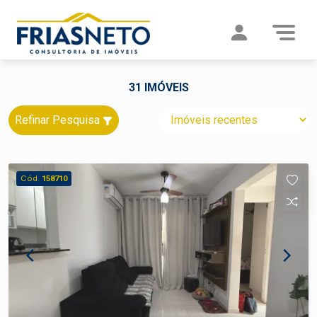
31 IMÓVEIS
Refinar Pesquisa
Cód.
158710