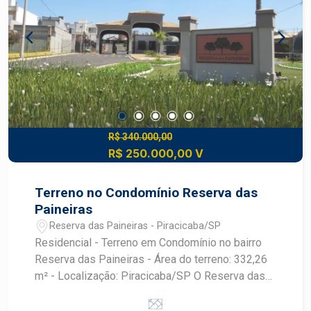
visibilidade, praticidade e fácil acesso. Uma
excelente alternativa para quem deseja investir
em uma das regiões mais dinâmicas e
procuradas de Piracicaba.
R$ 340.000,00
R$ 250.000,00 V
Terreno no Condomínio Reserva das
Paineiras
Reserva das Paineiras - Piracicaba/SP
Residencial - Terreno em Condomínio no bairro
Reserva das Paineiras - Área do terreno: 332,26
m² - Localização: Piracicaba/SP O Reserva das
Paineiras é um condomínio que oferece
segurança, infraestrutura e qualidade de vida. O