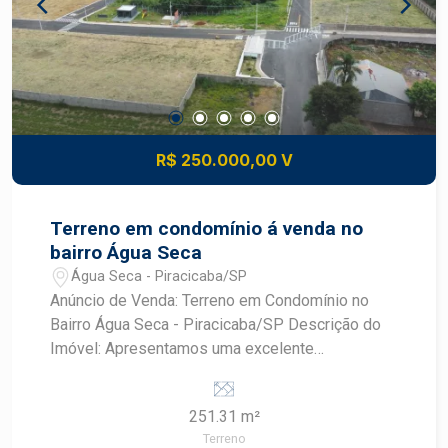
R$ 250.000,00 V
Terreno em condomínio á venda no
bairro Água Seca
Água Seca - Piracicaba/SP
Anúncio de Venda: Terreno em Condomínio no
Bairro Água Seca - Piracicaba/SP Descrição do
Imóvel: Apresentamos uma excelente
oportunidade para você que deseja construir a
casa dos seus sonhos! Este terreno em
251.31 m²
condomínio, localizado no charmoso bairro Água
Terreno
Seca, em Piracicaba/SP, oferece um espaço