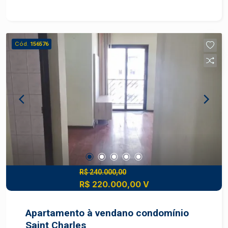
piscina e ambientes integrados. - Condomínio
com segurança e portaria 24 horas - Ambiente
tranquilo e familiar - Excelente padrão construtivo
- Fácil acesso às principais vias da cidade
Cód.
156576
Invista em qualidade de vida e valorização
patrimonial. Agende sua visita e conheça esta
excelente oportunidade no Condomínio Canadá!
R$ 240.000,00
R$ 220.000,00 V
Apartamento à vendano condomínio
Saint Charles