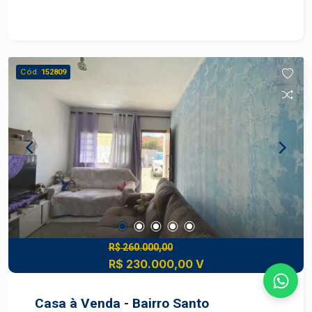
amplo e bem localizado, ideal para quem busca
conforto e segurança. Características do Terreno:
- Área Total do Terreno: 250,00 m² tem 13 m de
frente - Área Construída: 0,00 m² (perfeito para
Cód.
152809
você planejar a construção do seu lar) - Área Útil:
0,00 m² (espaço total disponível para construção)
Localização: O terreno está situado em um
condomínio tranquilo, com acesso facilitado e
infraestrutura completa. O bairro Água Seca é
conhecido por sua tranquilidade e proximidade
com áreas verdes, perfeito para quem busca
qualidade de vida. Vantagens do Condomínio: -
Segurança 24 horas - Área de lazer com opções
para toda a família - Proximidade a escolas,
supermercados e comércio local - Fácil acesso
R$ 260.000,00
R$ 230.000,00 V
às principais vias da cidade Motivo da Venda: O
proprietário está motivado a vender e aberto a
propostas. Não perca essa chance de investir em
Casa à Venda - Bairro Santo