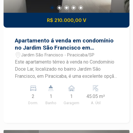
R$ 210.000,00 V
Apartamento á venda em condomínio
no Jardim São Francisco em
Piracicaba
Jardim São Francisco - Piracicaba/SP
Este apartamento térreo à venda no Condomínio
Doce Lar, localizado no bairro Jardim São
Francisco, em Piracicaba, é uma excelente opção
para quem busca conforto, praticidade e
segurança. Com planta funcional e condomínio
2
1
1
45.05 m²
com lazer completo, o imóvel oferece qualidade
Dorm.
Banho
Garagem
A. Útil
de vida para toda a família em uma localização
estratégica no bairro Jardim São Francisco.
CARACTERÍSTICAS DO IMÓVEL - Apartamento
térreo - 2 dormitórios - Sala para 2 ambientes -