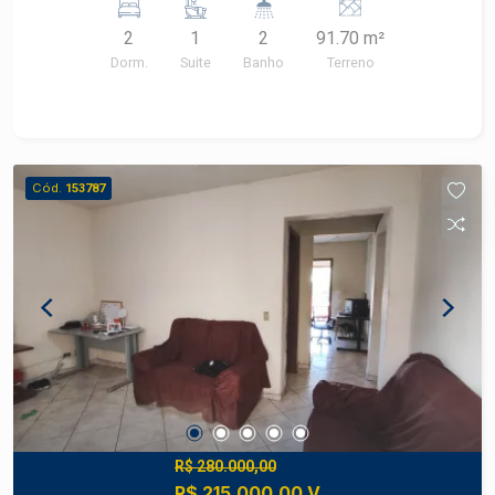
dormitórios, banheiro e cozinha em piso frio,
2
1
2
91.70 m²
banheiros com revestimento até o teto.
Dorm.
Suite
Banho
Terreno
Cód.
153787
R$ 280.000,00
R$ 215.000,00 V