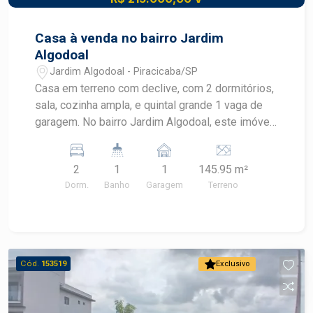
Casa à venda no bairro Jardim
Algodoal
Jardim Algodoal - Piracicaba/SP
Casa em terreno com declive, com 2 dormitórios,
sala, cozinha ampla, e quintal grande 1 vaga de
garagem. No bairro Jardim Algodoal, este imóvel
oferece fácil acesso a diversas comodidades,
incluindo supermercados, escolas, farmácias e
2
1
1
145.95 m²
áreas de lazer. A região é bem servida por
Dorm.
Banho
Garagem
Terreno
transporte público e está próxima à Avenida
Cristóvão Colombo, uma das principais vias da
cidade.? Construa seu futuro com quem é agente
de desenvolvimento do mercado imobiliário de
Piracicaba. Agende sua visita.
Cód.
153519
Exclusivo