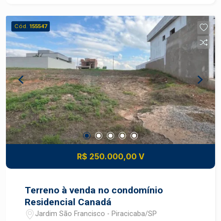
ou investir em um projeto imobiliário.
Diferenciais: - Região em constante valorização -
Cód.
155547
Próximo a comércios, escolas e áreas de lazer -
Fácil acesso às principais vias da cidade
R$ 250.000,00 V
Terreno à venda no condomínio
Residencial Canadá
Jardim São Francisco - Piracicaba/SP