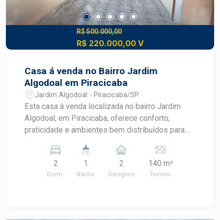
vida.
R$ 500.000,00
R$ 220.000,00 V
Casa á venda no Bairro Jardim
Algodoal em Piracicaba
Jardim Algodoal - Piracicaba/SP
Esta casa à venda localizada no bairro Jardim
Algodoal, em Piracicaba, oferece conforto,
praticidade e ambientes bem distribuídos para
quem busca qualidade de vida. Com quintal, duas
vagas de garagem e excelente localização, é uma
2
1
2
140 m²
ótima oportunidade para morar em um bairro
Dorm.
Banho
Garagens
Terreno
tranquilo e com fácil acesso aos principais
serviços de Piracicaba. CARACTERÍSTICAS DO
IMÓVEL - Área construída de 88,42 m² - Área de
terreno de 140,00 m² - 2 dormitórios - Sala de