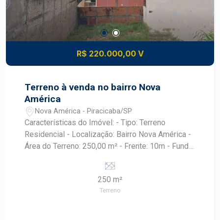
R$ 220.000,00 V
Terreno à venda no bairro Nova
América
Nova América - Piracicaba/SP
Características do Imóvel: - Tipo: Terreno
Residencial - Localização: Bairro Nova América -
Área do Terreno: 250,00 m² - Frente: 10m - Fundo:
10m - Lateral Esquerda: 25m - Lateral Direita:
25m Descrição: Excelente oportunidade para
250 m²
quem busca um terreno em uma das regiões
Terreno
mais valorizadas de Piracicaba. Localizado em
um bairro tranquilo, com infraestrutura completa,
o terreno é ideal para construir sua casa própria