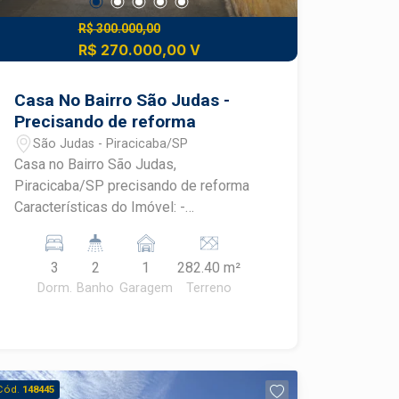
R$ 300.000,00
R$ 270.000,00 V
Casa No Bairro São Judas -
Precisando de reforma
São Judas - Piracicaba/SP
Casa no Bairro São Judas,
Piracicaba/SP precisando de reforma
Características do Imóvel: -
Dormitórios: 3 precisando de grande
reforma - Área Construída: 133,60 m², -
3
2
1
282.40 m²
Área do Terreno: 282,40 m², permitindo
Dorm.
Banho
Garagem
Terreno
uma boa área externa para lazer e
jardinagem. - Localização: Situada no
bairro São Judas, uma região tranquila e
bem estruturada, próxima a escolas,
supermercados, e com fácil acesso às
Cód.
148445