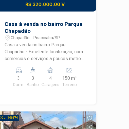
R$ 320.000,00 V
Casa à venda no bairro Parque
Chapadão
Chapadão - Piracicaba/SP
Casa à venda no bairro Parque
Chapadão - Excelente localização, com
comércios e serviços a poucos metros;
- Próxima às avenidas Rio das Pedras
e Dos Cardeais; - 144,52 m² de área
3
3
4
150 m²
útil; - Sala de estar; - Cozinha integrada;
Dorm.
Banho
Garagens
Terreno
- Lavabo; - 2 dormitórios amplos com
varanda; - Banheiro social; - 4 vagas de
garagem; Construa o seu futuro com
quem é agente de desenvolvimento do
mercado imobiliário de Piracicaba.
Cód.
146174
Agende sua visita!