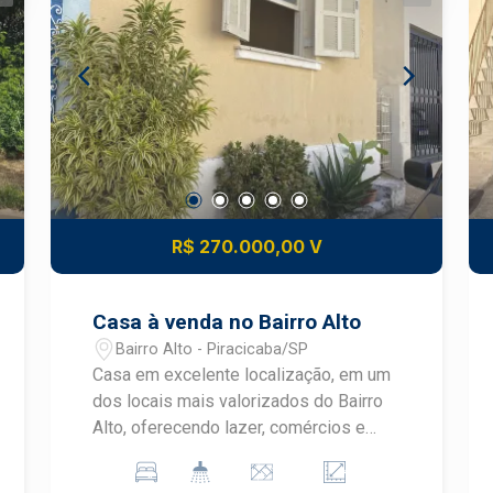
parques, garantindo comodidade no dia
a dia. O bairro Santa Cecilia é um bairro
residencial com ruas arborizadas,
proporcionando um ambiente agradável
e familiar. Tem fácil acesso a principais
vias da cidade, facilitando o
deslocamento para o centro e demais
regiões. Não perca essa chance de
realizar o seu projeto de vida! Entre em
R$ 270.000,00 V
contato para mais informações e
agende uma visita ao local.
Casa à venda no Bairro Alto
Bairro Alto - Piracicaba/SP
Casa em excelente localização, em um
dos locais mais valorizados do Bairro
Alto, oferecendo lazer, comércios e
serviços a poucos metros, além de
amplitude e conforto. More a poucos