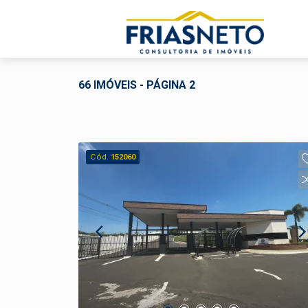
66 IMÓVEIS - PÁGINA 2
Cód.
152060