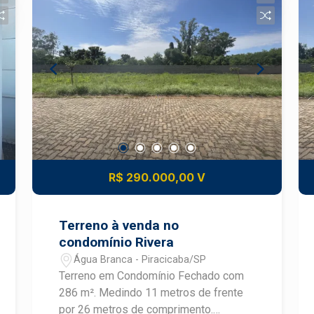
e qualidade de vida para toda a família.
Destaques: 1.000 m² de área total
Terreno plano Pronto para construir
Localização privilegiada Condomínio
fechado com segurança Excelente
potencial de valorização Agende uma
visita e conheça esta oportunidade de
investir ou construir a casa dos seus
sonhos!
R$ 290.000,00 V
Terreno à venda no
condomínio Rivera
Água Branca - Piracicaba/SP
Terreno em Condomínio Fechado com
286 m². Medindo 11 metros de frente
por 26 metros de comprimento.