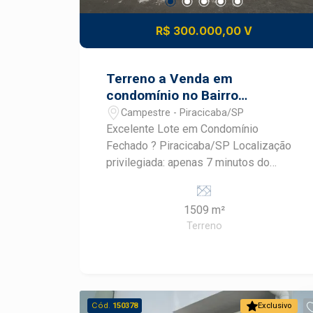
R$ 300.000,00 V
Terreno a Venda em
condomínio no Bairro
Campestre em Piracicaba !!
Campestre - Piracicaba/SP
Excelente Lote em Condomínio
Fechado ? Piracicaba/SP Localização
privilegiada: apenas 7 minutos do
centro da cidade Área útil de 1.509 m²
Topografia em aclive, oferecendo
1509 m²
projeto arquitetônico versátil e com
Terreno
vistas privilegiadas Pronto para
construir sua nova casa em um bairro
residencial tranquilo e seguro
Infraestrutura do condomínio: Ampla
área verde com paisagismo
Cód.
150378
Exclusivo