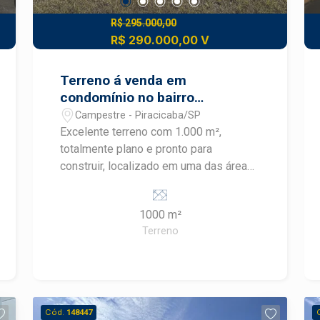
R$ 295.000,00
R$ 290.000,00 V
Terreno á venda em
condomínio no bairro
Campestre
Campestre - Piracicaba/SP
Excelente terreno com 1.000 m²,
totalmente plano e pronto para
construir, localizado em uma das áreas
mais valorizadas do bairro Campestre.
O lote oferece amplo espaço para a
1000 m²
construção de uma residência de alto
Terreno
padrão, com ótima topografia e
excelente aproveitamento do terreno. O
condomínio conta com infraestrutura
completa, segurança e áreas de lazer,
proporcionando conforto, tranquilidade
Cód.
148447