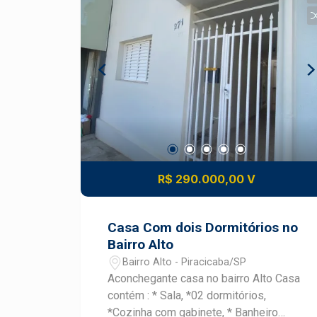
diferenciado Espaço de lazer completo
Quiosque com churrasqueira
Playground Quadra poliesportiva
Campo de futebol gramado Sistema de
segurança com câmeras speed dome
Portaria e vigilância 24 horas Um lote
exclusivo para quem busca qualidade
de vida, segurança e contato com a
natureza, sem abrir mão da proximidade
com o centro da cidade. Entre em
contato e agende uma visita!
R$ 290.000,00 V
Casa Com dois Dormitórios no
Bairro Alto
Bairro Alto - Piracicaba/SP
Aconchegante casa no bairro Alto Casa
contém : * Sala, *02 dormitórios,
*Cozinha com gabinete, * Banheiro