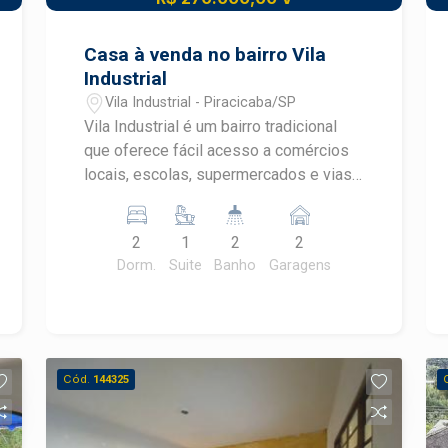
Casa à venda no bairro Vila
Industrial
Vila Industrial - Piracicaba/SP
Vila Industrial é um bairro tradicional
que oferece fácil acesso a comércios
locais, escolas, supermercados e vias
importantes da cidade, proporcionando
praticidade e qualidade de vida para
2
1
2
2
quem busca morar em uma região bem
Dorm.
Suite
Banho
Garagens
estruturada. Casa à venda no bairro Vila
Industrial Dormitórios: 2 dormitórios,
sendo 1 suíte Sala: ambiente
confortável para convivência Cozinha:
cozinha ampla, ideal para o dia a dia da
Cód.
144325
família Banheiro: banheiro social
Lavanderia: espaço no quintal
destinado à lavanderia Quintal com bom