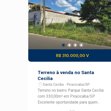
Financiamento e FGTS. Consulte um
Especialista Frias Neto!
R$ 310.000,00 V
Terreno à venda no Santa
Cecilia
Santa Cecília - Piracicaba/SP
Terreno no bairro Parque Santa Cecília
com 330,00m² em Piracicaba/SP
Excelente oportunidade para quem
busca um terreno amplo e bem