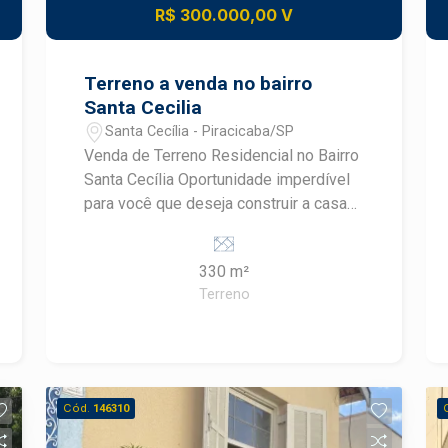
R$ 300.000,00 V
Terreno a venda no bairro
Santa Cecilia
Santa Cecília - Piracicaba/SP
Venda de Terreno Residencial no Bairro
Santa Cecília Oportunidade imperdível
para você que deseja construir a casa
dos seus sonhos em um dos bairros
mais tranquilos e valorizados de
330 m²
Piracicaba! - Área Total: 330,00 m²,
Terreno
sendo 11,00 m de frente por 33,00 m; -
Terreno com ótima topografia,
permitindo uma construção fácil e
econômica. - Região com boa
valorização imobiliária, ideal para
Cód.
146310
investimento ou moradia. - Proximidade
a escolas, mercados, farmácias e