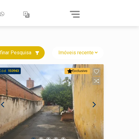
finar Pesquisa
Cód.
150943
Exclusivo