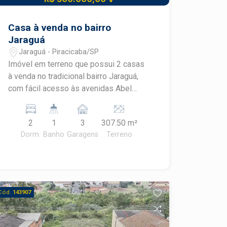
Casa à venda no bairro
Jaraguá
Jaraguá - Piracicaba/SP
Imóvel em terreno que possui 2 casas
à venda no tradicional bairro Jaraguá,
com fácil acesso às avenidas Abel
Francisco Pereira e Pio Sbrissa,
proporcionando lazer, comércios e
2
1
3
307.50 m²
serviços a poucos metros de distância.
Dorm.
Banho
Garagens
Terreno
- 190m² de área útil; - 2 dormitórios; -
Sala de estar; - Sala de jantar; - Cozinha;
- Banheiro social; - Área de serviço; -
Área externa; - Edícula com 3 cômodos;
- 3 vagas de garagem. Construa o seu
Cód.
143907
futuro com quem é agente de
desenvolvimento do mercado
imobiliário de Piracicaba. Agende sua