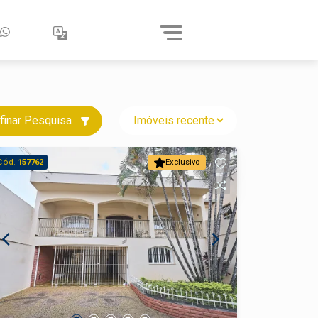
finar Pesquisa
Cód.
157762
Exclusivo