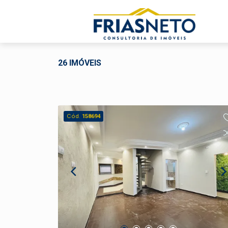
26 IMÓVEIS
Cód.
158694