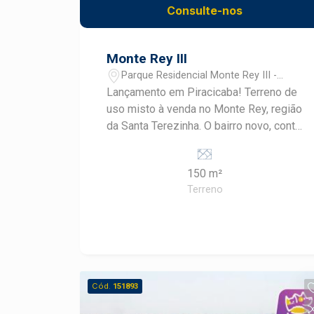
Consulte-nos
Monte Rey III
Parque Residencial Monte Rey III -
Piracicaba/SP
Lançamento em Piracicaba! Terreno de
uso misto à venda no Monte Rey, região
da Santa Terezinha. O bairro novo, conta
com escolas próximas, casas novas,
linha de ônibus e potencial para novos
150 m²
comércios. A venda pode ser feita com
Terreno
financiamento para casa e construção.
Cód.
151893