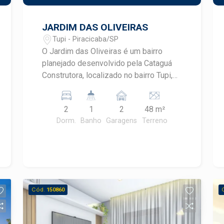
JARDIM DAS OLIVEIRAS
Tupi - Piracicaba/SP
O Jardim das Oliveiras é um bairro
planejado desenvolvido pela Cataguá
Construtora, localizado no bairro Tupi,
em Piracicaba/SP. Este
empreendimento oferece casas térreas
2
1
2
48 m²
não geminadas, proporcionando mais
Dorm.
Banho
Garagens
Terreno
privacidade e conforto aos moradores.
As residências possuem terrenos a
partir de 200 m², com plantas de 48,1
m² e 56,1 m², sendo que a maior inclui
uma suíte. Todas as unidades contam
com previsão de carga para instalação
Cód.
150860
de ar-condicionado nos quartos e
infraestrutura para placas fotovoltaicas,
promovendo sustentabilidade e