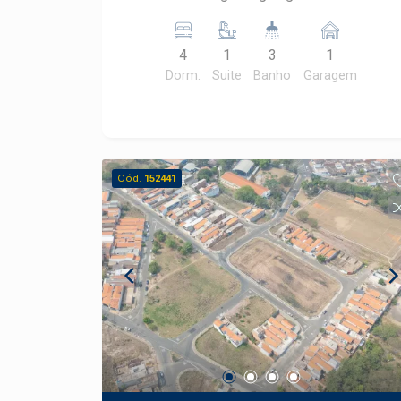
com armários Lavanderia coberta
4
1
3
1
Dorm.
Suite
Banho
Garagem
Cód.
152441