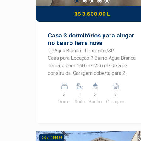
R$ 3.600,00 L
Casa 3 dormitórios para alugar
no bairro terra nova
Água Branca - Piracicaba/SP
Casa para Locação ? Bairro Agua Branca
Terreno com 160 m². 236 m² de área
construída. Garagem coberta para 2
veículos. Portão eletrônico. Ampla sala
de estar. Lavabo. Sala de jantar. Cozinha
3
1
3
2
planejada com cooktop e bar integrado.
Dorm.
Suite
Banho
Garagens
Quintal com cobertura retrátil. Espaço
gourmet com churrasqueira, fogão a
lenha e forno de pizza. Lavanderia
coberta. Piso superior com 3
dormitórios. 2 dormitórios com
Cód.
155534