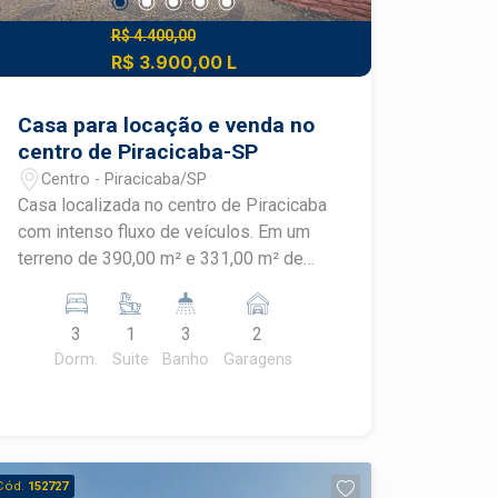
R$ 4.400,00
R$ 3.900,00 L
Casa para locação e venda no
centro de Piracicaba-SP
Centro - Piracicaba/SP
Casa localizada no centro de Piracicaba
com intenso fluxo de veículos. Em um
terreno de 390,00 m² e 331,00 m² de
construído, distribuído em sala social
de 02 ambientes avarandado, lavabo,
3
1
3
2
sala de TV, sala de jantar, 03
Dorm.
Suite
Banho
Garagens
dormitórios sendo 01 suíte (todos com
armários). Quintal espaçoso e barracão
Garagem com 02 vagas e escritório
Cód.
152727