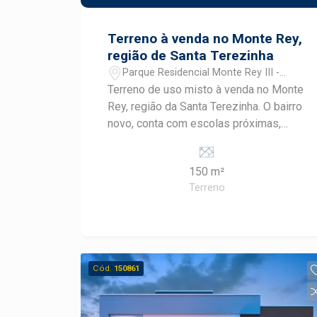
Terreno à venda no Monte Rey,
região de Santa Terezinha
Parque Residencial Monte Rey III -
Piracicaba/SP
Terreno de uso misto à venda no Monte
Rey, região da Santa Terezinha. O bairro
novo, conta com escolas próximas,
casas novas, linha de ônibus e
potencial para novos comércios. A
150 m²
venda pode ser feita com
Terreno
financiamento para casa e construção.
Cód.
150861