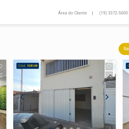
|
Área do Cliente
(19) 3372-5000
Re
Cód.
158148