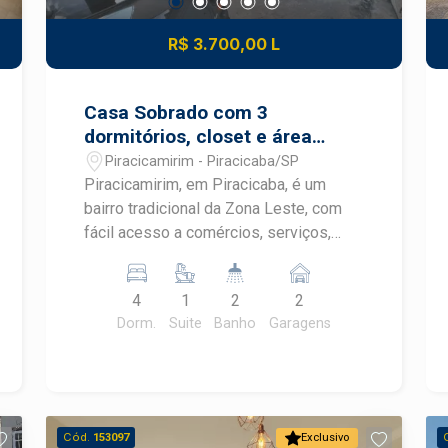
R$ 3.700,00 L
Casa Sobrado com 3
dormitórios, closet e área
gourmet no Piracicamirim ?
Piracicamirim - Piracicaba/SP
Piracicaba
Piracicamirim, em Piracicaba, é um
bairro tradicional da Zona Leste, com
fácil acesso a comércios, serviços,
escolas e importantes vias da cidade,
oferecendo praticidade e qualidade de
4
1
2
2
vida para toda a família.** Sobrado
Dorm.
Suite
Banho
Garagens
amplo, bem distribuído e com
excelente aproveitamento dos
ambientes, ideal para quem busca
conforto e funcionalidade em uma
localização privilegiada. Destaques do
Cód.
153097
Exclusivo