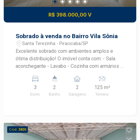
R$ 398.000,00 V
Sobrado à venda no Bairro Vila Sônia
Santa Terezinha - Piracicaba/SP
Excelente sobrado com ambientes amplos e
ótima distribuição! O imóvel conta com: - Sala
aconchegante - Lavabo - Cozinha com armários -
3 dormitórios, sendo 1 com sacada - Banheiro
social - Lavanderia - Quintal - Garagem para 2
3
2
2
125 m²
veículos Consulte um especialista Frias Neto e
Dorm.
Banho
Garagens
Terreno
agende sua visita!
Cód.
3820