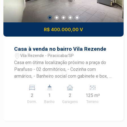
R$ 400.000,00 V
Casa à venda no bairro Vila Rezende
Vila Rezende - Piracicaba/SP
Casa em ótima localização próximo a praça do
Parafuso - 02 dormitórios, - Cozinha com
armários, - Banheiro social com gabinete e box, -
área de serviço coberta. - 02 vagas sendo 1
coberta outra descoberta, entrada lateral. - Área
2
1
2
125 m²
externa com banheiro e quarto de despejo.
Dorm.
Banho
Garagens
Terreno