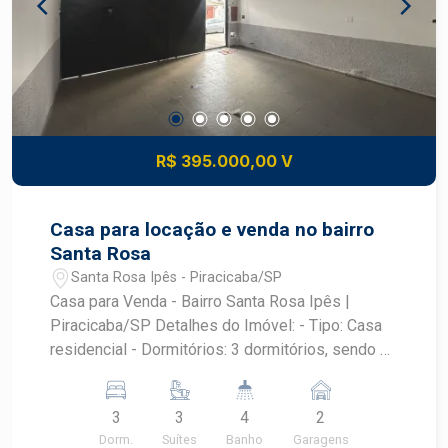
heliestevam@friasneto.com.br Responsável:
Frias Neto Assessoria imobiliária
R$ 395.000,00 V
Casa para locação e venda no bairro
Santa Rosa
Santa Rosa Ipês - Piracicaba/SP
Casa para Venda - Bairro Santa Rosa Ipês |
Piracicaba/SP Detalhes do Imóvel: - Tipo: Casa
residencial - Dormitórios: 3 dormitórios, sendo 3
suítes - Garagem: 2 vagas - Área construída:
151,00 m² - Área do terreno: 132,00 m²
3
3
4
2
Ambientes: - Sala de estar: Ampla e bem
Dorm.
Suítes
Banho
Garagens
iluminada - Cozinha: Funcional, com espaço para