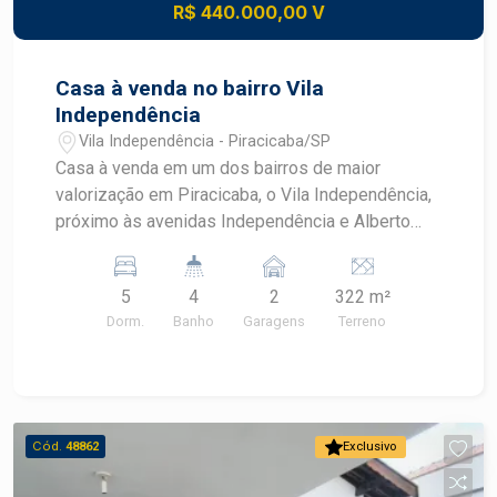
R$ 440.000,00 V
Casa à venda no bairro Vila
Independência
Vila Independência - Piracicaba/SP
Casa à venda em um dos bairros de maior
valorização em Piracicaba, o Vila Independência,
próximo às avenidas Independência e Alberto
Vollet Sachs, dois dos mais importantes
corredores comerciais da cidade. More a poucos
5
4
2
322 m²
metros do Bar do Italiano, Vecol, Lojas
Dorm.
Banho
Garagens
Terreno
Americanas, entre outros. - 224,76m² de área
construída; - Excelente potencial para comercial; -
Vários dormitórios; - Salas amplas. Construa o
seu futuro com quem é agente de
desenvolvimento do mercado imobiliário de
Cód.
48862
Exclusivo
Piracicaba. Agende sua visita!