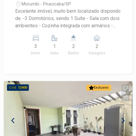
Morumbi - Piracicaba/SP
Excelente imóvel, muito bem localizado dispondo
de: -3 Dormitórios, sendo 1 Suíte - Sala com dois
ambientes - Cozinha integrada com armários -
Lavanderia independente - 2 vagas de garagem,
com portão eletrônico * Imóvel reformado, pronto
3
1
2
2
para morar! Aceita financiamento e FGTS.
Dorm.
Suite
Banho
Garagens
Cód.
12400
Exclusivo