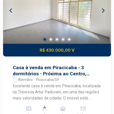
R$ 430.000,00 V
Casa à venda em Piracicaba - 3
dormitórios - Próxima ao Centro,
Fórum e Oba Hortifruti
Alemães - Piracicaba/SP
Excelente casa à venda em Piracicaba, localizada
na Travessa Artur Padovani, em uma das regiões
mais valorizadas da cidade. O imóvel está
próximo às avenidas Saldanha Marinho e
Independência , importantes corredores