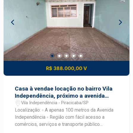
R$ 388.000,00 V
Casa à vendae locação no bairro Vila
Independência, próximo a avenida
independência
Vila Independência - Piracicaba/SP
Localização: - A apenas 100 metros da Avenida
Independência - Região com fácil acesso a
comércios, serviços e transporte público
Características do imóvel: - Dormitórios: - 3