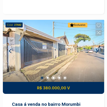
planejados - Banheiros: Bem distribuídos e
confortáveis - Quintal: Ideal para jardim,
churrasqueira ou área de lazer Localização: -
Bairro Santa Rosa Ipês - Piracicaba/SP -
Cód.
27442
Exclusivo
Tranquilo e com infraestrutura completa -
Próximo a escolas, supermercados, farmácias e
áreas de lazer - Fácil acesso às principais vias
da cidade Entre em contato e agende sua visita!
Seu novo lar está te esperando!
R$ 380.000,00 V
Casa á venda no bairro Morumbi