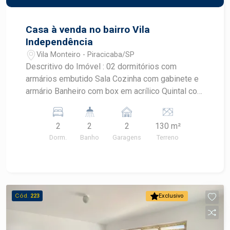
Casa à venda no bairro Vila
Independência
Vila Monteiro - Piracicaba/SP
Descritivo do Imóvel : 02 dormitórios com
armários embutido Sala Cozinha com gabinete e
armário Banheiro com box em acrílico Quintal com
churrasqueira Área de serviço coberta Banheiro
externo Quarto de despejo 02 vagas de garagem
2
2
2
130 m²
Dorm.
Banho
Garagens
Terreno
Cód.
223
Exclusivo