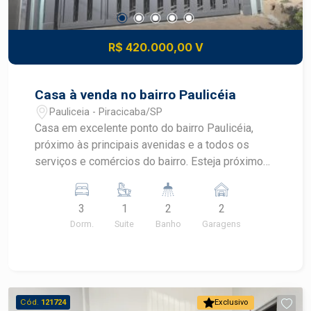
R$ 420.000,00 V
Casa à venda no bairro Paulicéia
Pauliceia - Piracicaba/SP
Casa em excelente ponto do bairro Paulicéia,
próximo às principais avenidas e a todos os
serviços e comércios do bairro. Esteja próximo
às avenidas Dr. Edgar João Conceição, São Paulo,
a poucos metros do Sam`s Club, Panobianco
3
1
2
2
Academia, Fuggi Sorvetes, entre outros. - 170m²
Dorm.
Suite
Banho
Garagens
de área útil; - 3 dormitórios, sendo 1 suíte; - Sala
de estar; - Cozinha; - Lavanderia; - Quintal com
cozinha externa; - 2 vagas de garagem.
Observação: Aceita financiamento e FGTS.
Construa o seu futuro com quem é agente de
Cód.
121724
Exclusivo