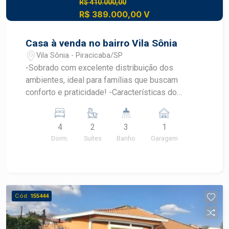
R$ 410.000,00
R$ 389.000,00 V
Casa à venda no bairro Vila Sônia
Vila Sônia - Piracicaba/SP
-Sobrado com excelente distribuição dos
ambientes, ideal para famílias que buscam
conforto e praticidade! -Características do
imóvel: - 4 dormitórios, sendo 2 suítes - Sala de
estar - Copa/cozinha funcional - Banheiro social -
4
2
3
1
Lavanderia - Quintal - Garagem para 1 carro -
Dorm.
Suítes
Banho
Garagem
Localizado em bairro tradicional, com fácil
acesso a comércios, escolas, farmácias e
transporte público. -Agende sua visita e venha
conhecer essa ótima oportunidade! Obs.: Aceita
carro ou terreno como parte do pagamento
Cód.
155444