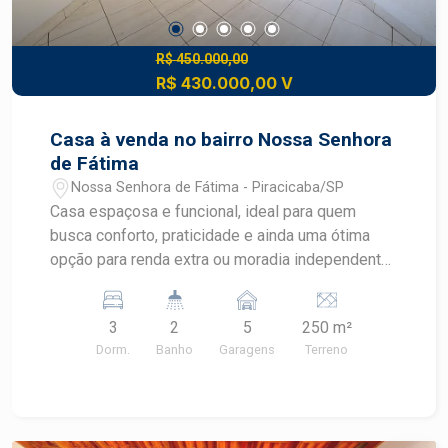
R$ 450.000,00
R$ 430.000,00 V
Casa à venda no bairro Nossa Senhora
de Fátima
Nossa Senhora de Fátima - Piracicaba/SP
Casa espaçosa e funcional, ideal para quem
busca conforto, praticidade e ainda uma ótima
opção para renda extra ou moradia independente
para familiares. O imóvel principal conta com:
Sala aconchegante Jardim 02 dormitórios bem
3
2
5
250 m²
distribuídos Ampla cozinha com gabinete e ótimo
Dorm.
Banho
Garagens
Terreno
espaço interno Banheiro social com gabinete e
box Quintal amplo com lavanderia 05 vagas de
garagem Nos fundos da propriedade dispõe de
uma edícula com entrada totalmente