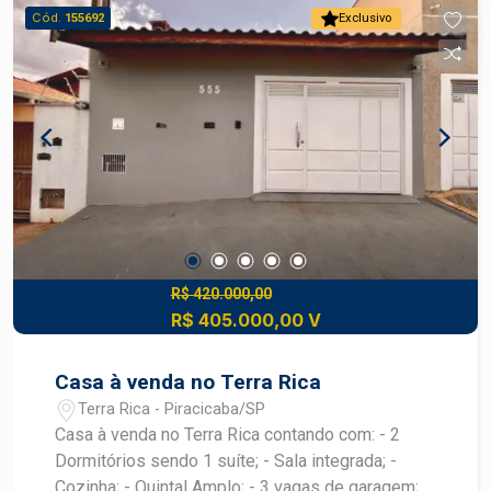
pronta para financiamento e transferência
Cód.
155692
Exclusivo
Localização: Situado no bairro Parque Santa
Cecília, em uma região com fácil acesso a
comércios, supermercados, escolas, farmácias e
demais serviços essenciais Bairro tranquilo e
com ótima infraestrutura urbana Ideal para:
Construção de residência de alto padrão Projetos
com amplo espaço de lazer Investidores e
construtores que buscam uma excelente
oportunidade de valorização Agende uma visita e
conheça pessoalmente o potencial deste
excelente terreno! Entre em contato para mais
R$ 420.000,00
R$ 405.000,00 V
informações.
Casa à venda no Terra Rica
Terra Rica - Piracicaba/SP
Casa à venda no Terra Rica contando com: - 2
Dormitórios sendo 1 suíte; - Sala integrada; -
Cozinha; - Quintal Amplo; - 3 vagas de garagem; -