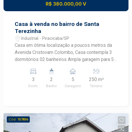
R$ 380.000,00 V
Casa à venda no bairro de Santa
Terezinha
Industrial - Piracicaba/SP
Casa em ótima localização a poucos metros da
Avenida Cristovam Colombo, Casa contempla 3
dormitórios 02 banheiros Ampla garagem para 5
carros Churrasqueira com forno.
3
2
5
250 m²
Dorm.
Banho
Garagens
Terreno
Cód.
157836