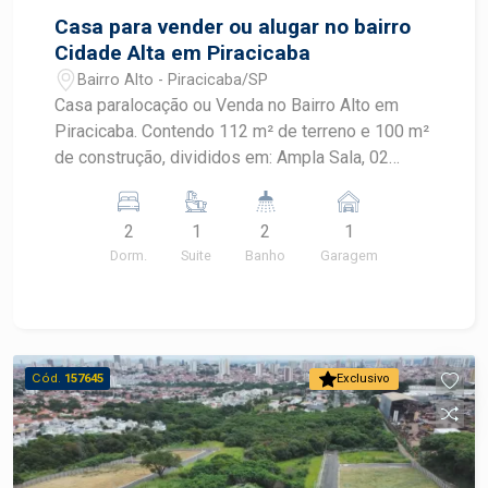
Casa para vender ou alugar no bairro
Cidade Alta em Piracicaba
Bairro Alto - Piracicaba/SP
Casa paralocação ou Venda no Bairro Alto em
Piracicaba. Contendo 112 m² de terreno e 100 m²
de construção, divididos em: Ampla Sala, 02
dormitórios, sendo 01 suíte e com armário
embutido na suíte, cozinha com gabinete ,
2
1
2
1
banheiro, Lavanderia coberta.01 vaga de garagem
Dorm.
Suite
Banho
Garagem
coberta.OPORTUNIDADE Localizada no bairro
Alto, uma região estratégica de Piracicaba
próximo à Avenida Independência. Ideal para
quem busca conforto e praticidade! Agende sua
visita
Cód.
157645
Exclusivo