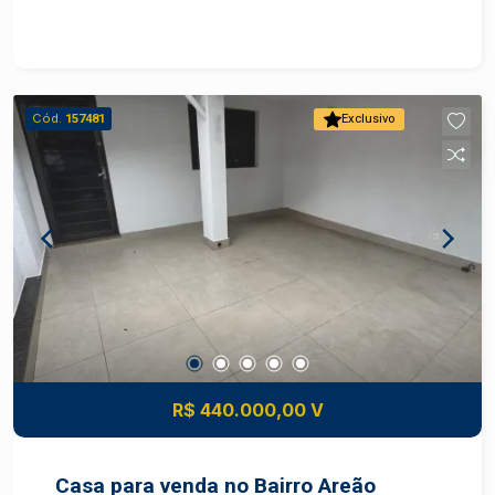
infraestrutura completa e áreas de lazer para
toda a família. Características: - Localização
privilegiada - Terreno plano - Infraestrutura de
condomínio - Perto de escolas, supermercados e
Cód.
157481
Exclusivo
comércios
R$ 440.000,00 V
Casa para venda no Bairro Areão