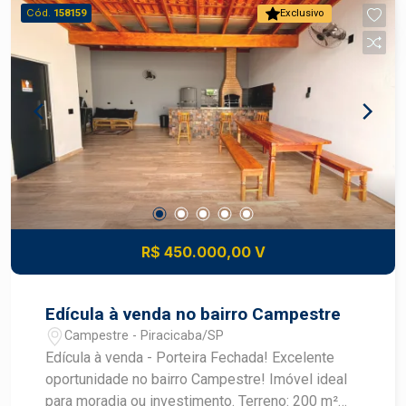
independente, oferecendo: Sala 01 dormitório
Cód.
158159
Exclusivo
Cozinha Banheiro social
R$ 450.000,00 V
Edícula à venda no bairro Campestre
Campestre - Piracicaba/SP
Edícula à venda - Porteira Fechada! Excelente
oportunidade no bairro Campestre! Imóvel ideal
para moradia ou investimento. Terreno: 200 m²