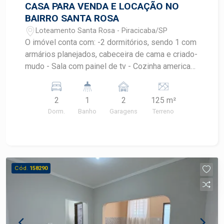
CASA PARA VENDA E LOCAÇÃO NO
BAIRRO SANTA ROSA
Loteamento Santa Rosa - Piracicaba/SP
O imóvel conta com: -2 dormitórios, sendo 1 com
armários planejados, cabeceira de cama e criado-
mudo - Sala com painel de tv - Cozinha americana
com móveis planejados - Banheiro social -
Garagem para 2 veículos - Dois cômodos de
2
1
2
125 m²
porão para despejo/armazenamento -Consulte
Dorm.
Banho
Garagens
Terreno
um especialista Frias Neto e agende sua visita!
Cód.
158290