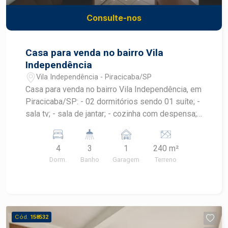
Consulte-nos
Casa para venda no bairro Vila
Independência
Vila Independência - Piracicaba/SP
Casa para venda no bairro Vila Independência, em
Piracicaba/SP: - 02 dormitórios sendo 01 suíte; -
sala tv; - sala de jantar; - cozinha com despensa; -
edícula com 02 dormitórios; - 03 banheiros: suíte,
social e da edícula; - quintal com churrasqueira; -
4
3
1
240 m²
01 vaga.
Dorm.
Banho
Garagem
Terreno
Cód.
158532