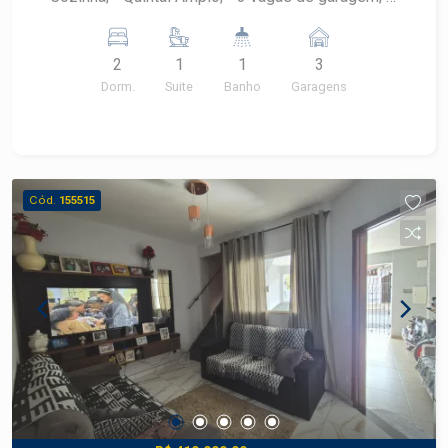
Espaço Gourmet; Agende sua visita!!
2
1
1
3
Dorm.
Suite
Banho
Garagens
Cód.
155515