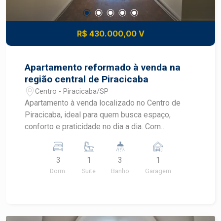
R$ 430.000,00 V
Apartamento reformado à venda na
região central de Piracicaba
Centro - Piracicaba/SP
Apartamento à venda localizado no Centro de
Piracicaba, ideal para quem busca espaço,
conforto e praticidade no dia a dia. Com
ambientes amplos, excelente distribuição interna
e vista privilegiada, o imóvel oferece uma
3
1
3
1
localização estratégica no coração de Piracicaba,
Dorm.
Suite
Banho
Garagem
próximo aos principais serviços e comércios da
cidade. CARACTERÍSTICAS DO IMÓVEL - Área
útil de 108 m² - 3 dormitórios com armários
embutidos - 1 suíte com closet - 3 banheiros -