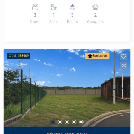
vagas de garagem
3
1
3
2
Dorm.
Suite
Banho
Garagens
Cód.
158469
Exclusivo