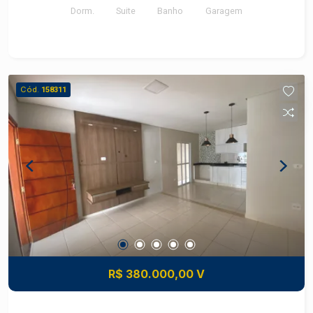
Dorm.
Suite
Banho
Garagem
Cód.
158311
R$ 380.000,00 V