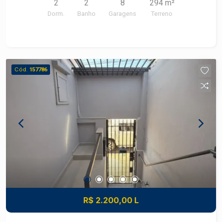
2
2
8
294 m²
banheiro e lavanderia e 1 vaga.
Dorm.
Banho
Garagens
Terreno
Cód.
157786
R$ 2.200,00 L