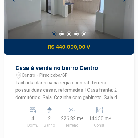
R$ 440.000,00 V
Casa à venda no bairro Centro
Centro - Piracicaba/SP
Fachada clássica na região central. Terreno
possui duas casas, reformadas ! Casa frente: 2
dormitórios. Sala. Cozinha com gabinete. Sala de
jantar. Banheiro com box. Área de serviço coberta.
Quintal. Monitoramento de segurança com 4
4
2
226.82 m²
144.50 m²
câmeras. Casa dos fundos: 2 dormitórios. Sala.
Dorm.
Banho
Terreno
Const.
Cozinha com gabinete. Banheiro. Área de serviço
coberta. Quintal! Sem vaga de garagem!