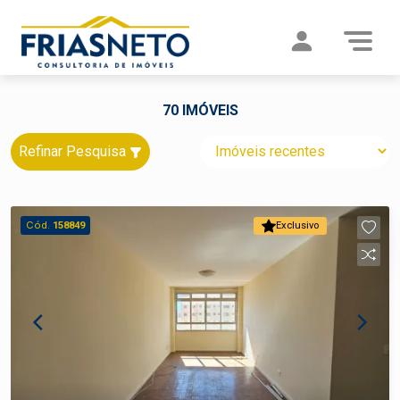
70 IMÓVEIS
Refinar Pesquisa
Cód.
158849
Exclusivo