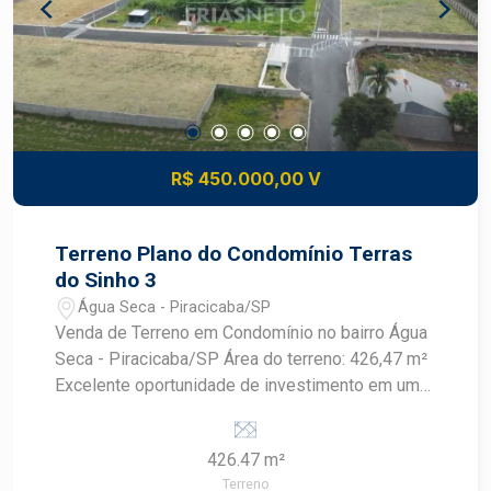
R$ 450.000,00 V
Terreno Plano do Condomínio Terras
do Sinho 3
Água Seca - Piracicaba/SP
Venda de Terreno em Condomínio no bairro Água
Seca - Piracicaba/SP Área do terreno: 426,47 m²
Excelente oportunidade de investimento em um
condomínio tranquilo e bem localizado no bairro
Água Seca, em Piracicaba. O terreno possui uma
426.47 m²
área de 426,47 m², ideal para construir a casa dos
Terreno
seus sonhos. O condomínio oferece segurança,