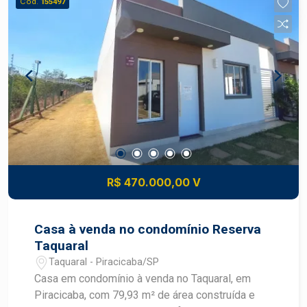
Cód.
155497
infraestrutura e tranquilidade. Características do
Imóvel: - Ambientes bem distribuídos e arejados,
proporcionando uma ótima iluminação natural. -
Cozinha funcional, perfeita para quem gosta de
preparar refeições em casa. - Sala de estar
espaçosa, ideal para momentos em família e com
amigos. - Banheiro com boa ventilação. - Quartos
aconchegantes, prontos para serem
personalizados conforme seu estilo.
Diferenciais: - Duas vagas de garagem, uma
comodidade rara em apartamentos. - Estrutura de
R$ 470.000,00 V
segurança e tranquilidade no entorno, ideal para
famílias. - Proximidade de comércios, escolas e
áreas de lazer. Condições de Venda: - Valor:
Casa à venda no condomínio Reserva
[Inserir preço] - Aceitamos propostas e
Taquaral
financiamento. Agende sua Visita: Não perca a
Taquaral - Piracicaba/SP
chance de conhecer seu novo lar! Entre em
Casa em condomínio à venda no Taquaral, em
contato e agende uma visita. Venha descobrir
Piracicaba, com 79,93 m² de área construída e
tudo que este apartamento tem a oferecer e faça