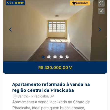
espaçoso - Diversas árvores e plantas no terreno
Cód.
158849
Exclusivo
- Ambientes bem distribuídos - Área contruída de
72.10 m² - Terreno de 255 m² DIFERENCIAIS DO
IMÓVEL - Localizado em área nobre de
Piracicaba - Banheiro modernizado - Quintal com
paisagismo natural e árvores - Edícula que amplia
as possibilidades de uso - Excelente potencial
para personalização e ampliação LOCALIZAÇÃO
E ACESSO - Localizada no bairro Jardim
Monumento, em Piracicaba - Fácil acesso às
principais avenidas da cidade - Próxima a
supermercados, escolas, farmácias e diversos
R$ 430.000,00 V
comércios - Bairro Jardim Monumento
reconhecido pela tranquilidade e excelente
infraestrutura - Região valorizada de Piracicaba,
Apartamento reformado à venda na
com mobilidade e conveniência para o dia a dia
região central de Piracicaba
IDEAL PARA - Famílias que buscam espaço e
Centro - Piracicaba/SP
conforto - Quem deseja morar em um bairro
Apartamento à venda localizado no Centro de
tradicional e valorizado - Pessoas que valorizam
Piracicaba, ideal para quem busca espaço,