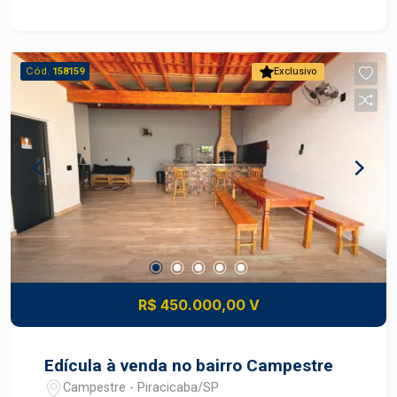
garagem Nos fundos da propriedade dispõe de
uma edícula com entrada totalmente
independente, oferecendo: Sala 01 dormitório
Cód.
158159
Exclusivo
Cozinha Banheiro social
R$ 450.000,00 V
Edícula à venda no bairro Campestre
Campestre - Piracicaba/SP