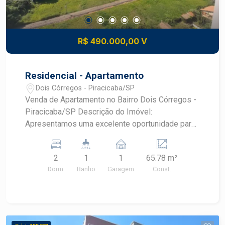
R$ 490.000,00 V
Residencial - Apartamento
Dois Córregos - Piracicaba/SP
Venda de Apartamento no Bairro Dois Córregos -
Piracicaba/SP Descrição do Imóvel:
Apresentamos uma excelente oportunidade para
você que busca conforto e praticidade em um
dos bairros mais tranquilos de Piracicaba. Este
2
1
1
65.78 m²
apartamento localizado no bairro Dois Córregos
Dorm.
Banho
Garagem
Const.
possui 2 dormitórios, ideal para famílias que
valorizam espaço e aconchego. Detalhes do
Apartamento: - Área Útil: 65,78 m² - Dormitórios: 2
- Garagens: 2 vagas - Localização: Bairro Dois
Córregos, um bairro conhecido por sua