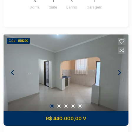
3
1
3
1
Dorm.
Suite
Banho
Garagem
Cód.
158290
R$ 440.000,00 V