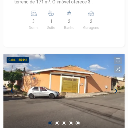
terreno de 171 m². O imóvel oferece 3
parte da comunidade do bairro Dois Córregos.
dormitórios, sendo 1 suíte, 2 banheiros e 2 vagas
Informações e Contato: [Inserir dados de contato:
de garagem, em um condomínio residencial.
telefone, e-mail, etc.] Aproveite essa
3
1
2
2
CARACTERÍSTICAS DO IMÓVEL - Casa em
oportunidade e venha viver com conforto e
Dorm.
Suite
Banho
Garagens
condomínio - 79,93 m² de área construída - 171
qualidade de vida!
m² de área de terreno - 3 dormitórios - 1 suíte - 2
banheiros - 2 vagas de garagem - Condomínio
residencial DIFERENCIAIS DO IMÓVEL - Planta
com 3 dormitórios e 1 suíte - 2 vagas de
Cód.
155444
garagem - Área construída de 79,93 m² - Terreno
de 171 m² - Localizada no Condomínio Reserva
Taquaral LOCALIZAÇÃO E ACESSO - Taquaral,
bairro residencial de Piracicaba - Inserida no
Condomínio Reserva Taquaral - Região com
acesso às principais vias de ligação de
Piracicaba - Entorno com infraestrutura
residencial e serviços para o dia a dia - Bairro
Taquaral com perfil tranquilo e
predominantemente residencial