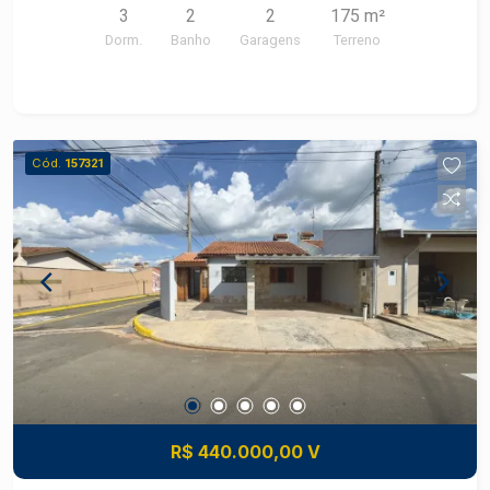
3
2
2
175 m²
coberta 02 vagas amplas de Garagem: Área
Dorm.
Banho
Garagens
Terreno
Externa: Espaço gourmet completo Amplo quintal
Banheiro externo com box blindex Agradável para
momentos de lazer
Cód.
157321
R$ 440.000,00 V