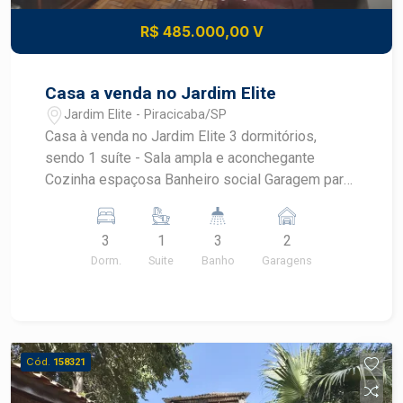
Localizado no Centro de Piracicaba, com
R$ 485.000,00 V
infraestrutura completa - Próximo a
supermercados, escolas, farmácias, bancos e
restaurantes - Fácil acesso às principais
Casa a venda no Jardim Elite
avenidas e corredores viários de Piracicaba -
Jardim Elite - Piracicaba/SP
Região com ampla oferta de comércio e serviços
Casa à venda no Jardim Elite 3 dormitórios,
essenciais - Excelente mobilidade para
sendo 1 suíte - Sala ampla e aconchegante
diferentes bairros de Piracicaba IDEAL PARA -
Cozinha espaçosa Banheiro social Garagem para
Famílias que buscam conforto e praticidade -
2 carros Excelente opção para morar com
Casais que valorizam ambientes amplos - Quem
conforto Localização em um dos bairros mais
deseja morar no Centro de Piracicaba - Pessoas
3
1
3
2
valorizados da cidade Estuda financiamento -
que procuram um imóvel pronto para morar -
Dorm.
Suite
Banho
Garagens
Aceita uso de FGTS Entre em contato para mais
Quem busca facilidade de acesso ao comércio e
informações e agende sua visita!
aos serviços - Investidores que procuram um
imóvel em região consolidada Este apartamento
reúne conforto, funcionalidade e uma localização
Cód.
158321
privilegiada no Centro de Piracicaba,
proporcionando praticidade para toda a rotina.