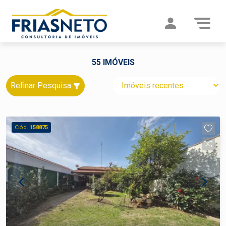
55 IMÓVEIS
Refinar Pesquisa
Cód.
158875