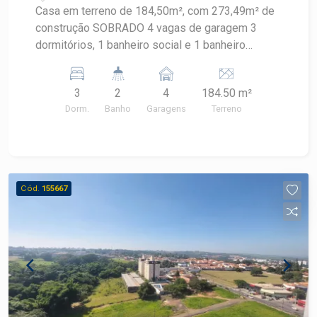
Casa em terreno de 184,50m², com 273,49m² de
construção SOBRADO 4 vagas de garagem 3
dormitórios, 1 banheiro social e 1 banheiro
externo Varias salas Copa / Cozinha Espaço
aberto / quintal
3
2
4
184.50 m²
Dorm.
Banho
Garagens
Terreno
Cód.
155667