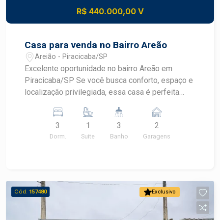
R$ 440.000,00 V
Casa para venda no Bairro Areão
Areião - Piracicaba/SP
Excelente oportunidade no bairro Areão em
Piracicaba/SP Se você busca conforto, espaço e
localização privilegiada, essa casa é perfeita
para você! Localizada no tradicional bairro Areão,
próxima ao Colégio Dom Bosco São Mário, à EPP
3
1
3
2
- Escola de Engenharia de Piracicaba, à FOP -
Dorm.
Suite
Banho
Garagens
Faculdade de Odontologia de Piracicaba e ao
Shopping Piracicaba, a região oferece
praticidade, valorização e fácil acesso a tudo o
que você precisa no dia a dia. - 150m² de terreno
- 133,56m² de área construída O imóvel conta
Cód.
157480
Exclusivo
com: - Ampla sala para 02 ambientes, perfeita
para receber amigos e familiares - Cozinha com