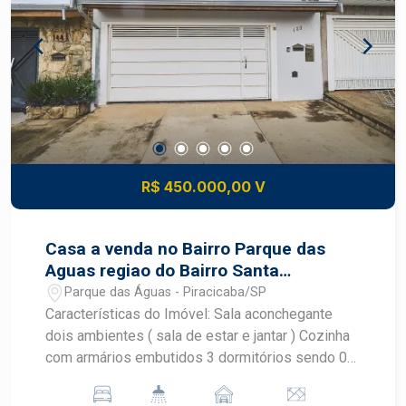
armários planejados - 03 dormitórios, sendo 01
suíte - Banheiro social - Área de serviço - No
quintal, um dormitório adicional com suíte. ideal
para visitas, home office ou renda extra - Amplo
quintal com ótimo espaço externo Casa bem
distribuída, arejada e com excelente
aproveitamento dos ambientes. Aceita
financiamento e uso de FGTS Uma excelente
opção tanto para morar quanto para investir, em
R$ 450.000,00 V
uma das regiões mais procuradas de Piracicaba!
Casa a venda no Bairro Parque das
Aguas regiao do Bairro Santa
Terezinha !!
Parque das Águas - Piracicaba/SP
Características do Imóvel: Sala aconchegante
dois ambientes ( sala de estar e jantar ) Cozinha
com armários embutidos 3 dormitórios sendo 01
deles com armários planejados Banheiro social
com gabinete e box blindex Lavanderia ampla e