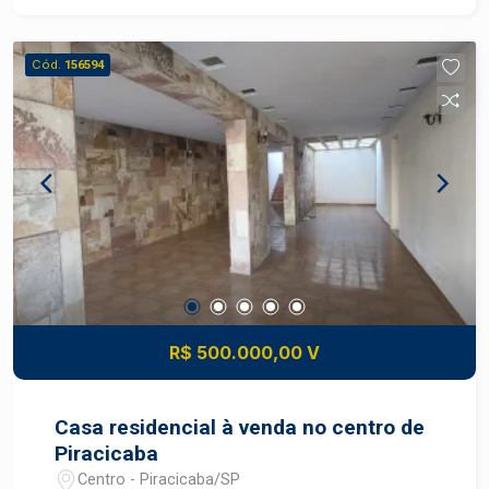
boa ventilação. Edícula independente (45 m²)
ideal para família ou renda extra, contendo: Quarto
Cód.
156594
confortável; Sala arejada; Cozinha prática;
Banheiro. Diferenciais: Amplo quintal com entrada
para carros, perfeito para garagem ou lazer ao ar
livre. Casa completa em terreno bem distribuído,
ideal para quem busca conforto, funcionalidade e
potencial de valorização no bairro Dois Córregos.
Construa seu futuro com quem é agente de
desenvolvimento do mercado imobiliário de
Piracicaba. Agende sua visita.
R$ 500.000,00 V
Casa residencial à venda no centro de
Piracicaba
Centro - Piracicaba/SP