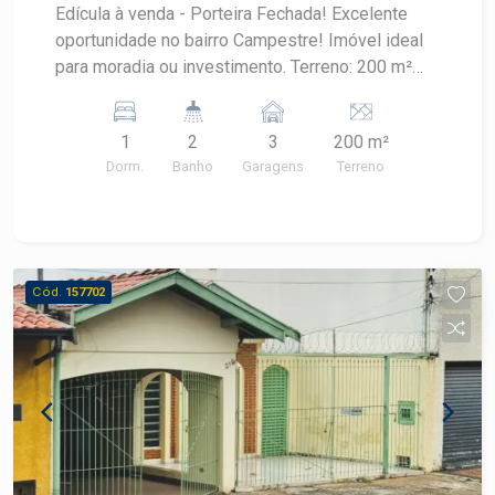
Edícula à venda - Porteira Fechada! Excelente
oportunidade no bairro Campestre! Imóvel ideal
para moradia ou investimento. Terreno: 200 m²
Área construída: 89m² Venda porteira fechada
(fica mobiliado) Ótima localização, bairro tranquilo
1
2
3
200 m²
e valorizado. Entre em contato para mais
Dorm.
Banho
Garagens
Terreno
informações e agende sua visita!
Cód.
157702