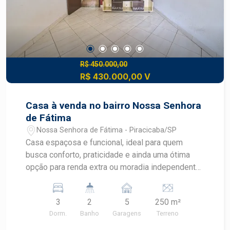
R$ 450.000,00
R$ 430.000,00 V
Casa à venda no bairro Nossa Senhora
de Fátima
Nossa Senhora de Fátima - Piracicaba/SP
Casa espaçosa e funcional, ideal para quem
busca conforto, praticidade e ainda uma ótima
opção para renda extra ou moradia independente
para familiares. O imóvel principal conta com:
Sala aconchegante Jardim 02 dormitórios bem
3
2
5
250 m²
distribuídos Ampla cozinha com gabinete e ótimo
Dorm.
Banho
Garagens
Terreno
espaço interno Banheiro social com gabinete e
box Quintal amplo com lavanderia 05 vagas de