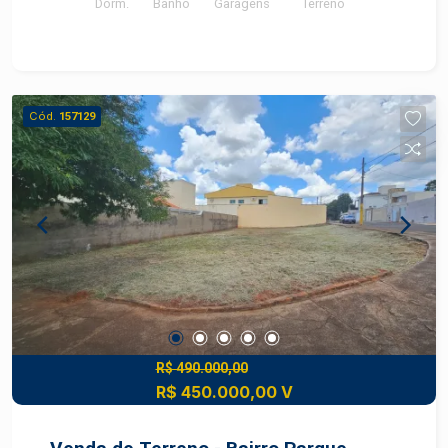
Dorm.
Banho
Garagens
Terreno
Cód.
157129
R$ 490.000,00
R$ 450.000,00 V