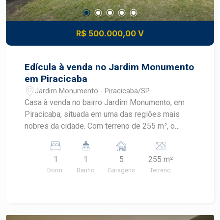
R$ 500.000,00 V
Edícula à venda no Jardim Monumento
em Piracicaba
Jardim Monumento - Piracicaba/SP
Casa à venda no bairro Jardim Monumento, em
Piracicaba, situada em uma das regiões mais
nobres da cidade. Com terreno de 255 m², o
imóvel oferece ambientes amplos, quintal
arborizado e uma edícula, proporcionando
1
1
5
255 m²
conforto, funcionalidade e excelente potencial
Dorm.
Banho
Garagens
Terreno
para diferentes estilos de vida.
CARACTERÍSTICAS DO IMÓVEL - Sala ampla -
Cozinha funcional - Banheiro reformado e
atualizado - Edícula com 1 dormitório - Quintal