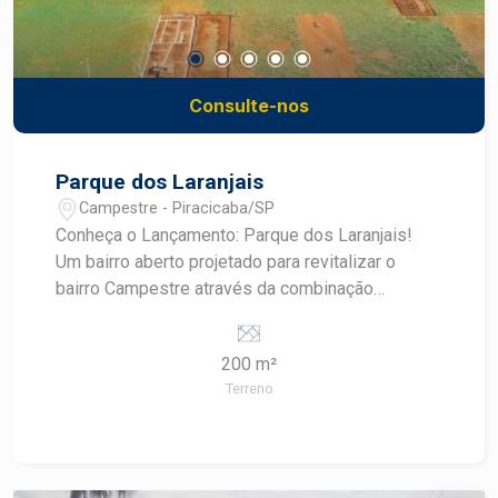
Consulte-nos
Parque dos Laranjais
Campestre - Piracicaba/SP
Conheça o Lançamento: Parque dos Laranjais!
Um bairro aberto projetado para revitalizar o
bairro Campestre através da combinação
harmônica entre amplitude e áreas verdes com
muito conforto em lotes residenciais ou
200 m²
comerciais para construir a sua casa ou seu
Terreno
negócio, como você sempre imaginou. São lotes
a partir de 200m² e o melhor de tudo: pronto para
construir em 2024! Infraestrutura completa:
asfalto com sinalização, rede de água, esgoto e