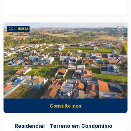
plantas de 48,1 m² e 56,1 m², sendo que a maior
inclui uma suíte. Todas as unidades contam com
previsão de carga para instalação de ar-
condicionado nos quartos e infraestrutura para
Cód.
150862
placas fotovoltaicas, promovendo
sustentabilidade e economia de energia.
Consulte-nos
Residencial - Terreno em Condomínio