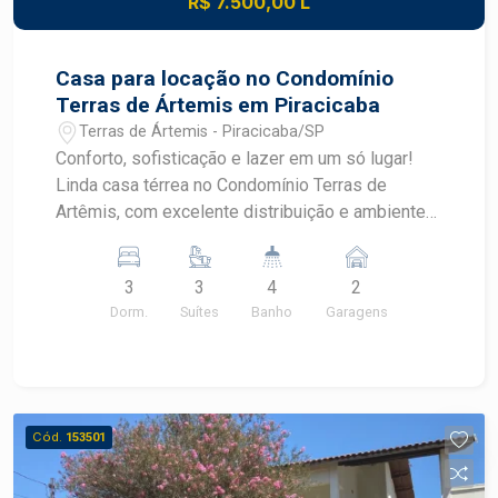
R$ 7.500,00 L
Casa para locação no Condomínio
Terras de Ártemis em Piracicaba
Terras de Ártemis - Piracicaba/SP
Conforto, sofisticação e lazer em um só lugar!
Linda casa térrea no Condomínio Terras de
Artêmis, com excelente distribuição e ambientes
planejados para o seu bem-estar. 3 suítes, sendo
uma com closet e todas com ar condicionado;
3
3
4
2
Cozinha em conceito aberto, completa de
Dorm.
Suítes
Banho
Garagens
armários, fogão cooktop e forno; Ar condicionado
sala e área externa; Lavanderia e despensa
independentes com armários planejados ; Ampla
área gourmet com piscina aquecida e hidro;
churrasqueira e banheiro externo; 2 vagas de
Cód.
153501
garagem cobertas e 2 descobertas * Condomínio
completo com: Piscina ;Salão de festas; Quadras