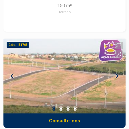
150 m²
casa e construção.
Terreno
Cód.
151765
Consulte-nos