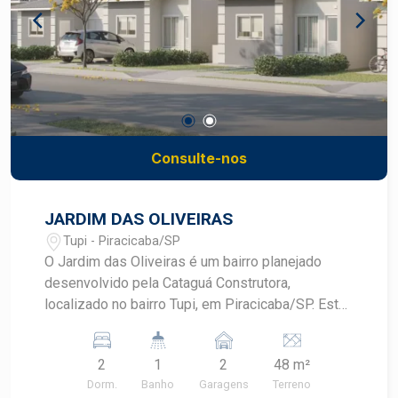
Consulte-nos
JARDIM DAS OLIVEIRAS
Tupi - Piracicaba/SP
O Jardim das Oliveiras é um bairro planejado
desenvolvido pela Cataguá Construtora,
localizado no bairro Tupi, em Piracicaba/SP. Este
empreendimento oferece casas térreas não
geminadas, proporcionando mais privacidade e
2
1
2
48 m²
conforto aos moradores. As residências
Dorm.
Banho
Garagens
Terreno
possuem terrenos a partir de 200 m², com