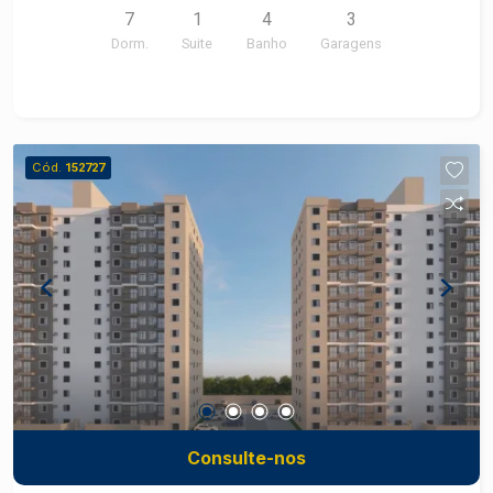
7
1
4
3
Dorm.
Suite
Banho
Garagens
Cód.
152727
Consulte-nos