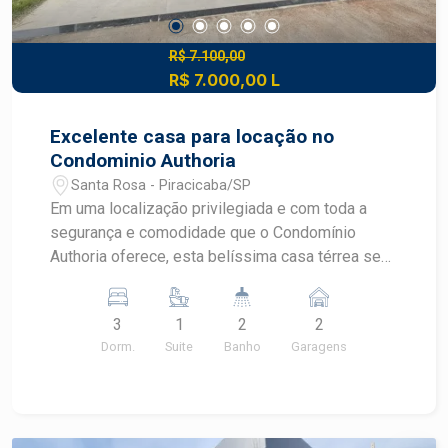
R$ 7.100,00
R$ 7.000,00 L
Excelente casa para locação no
Condominio Authoria
Santa Rosa - Piracicaba/SP
Em uma localização privilegiada e com toda a
segurança e comodidade que o Condomínio
Authoria oferece, esta belíssima casa térrea se
destaca pelo fino acabamento, pela
funcionalidade dos ambientes e pelos
3
1
2
2
diferenciais tecnológicos que proporcionam mais
Dorm.
Suite
Banho
Garagens
conforto ao dia a dia. O imóvel conta com 3
dormitórios, sendo 1 suíte, além de dois quartos
equipados com ar-condicionado. A área social
integra ambientes aconchegantes e bem