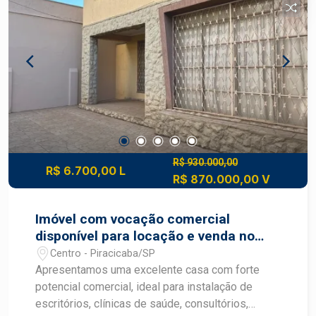
R$ 930.000,00
R$ 6.700,00 L
R$ 870.000,00 V
Imóvel com vocação comercial
disponível para locação e venda no
Centro de Piracicaba SP
Centro - Piracicaba/SP
Apresentamos uma excelente casa com forte
potencial comercial, ideal para instalação de
escritórios, clínicas de saúde, consultórios,