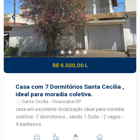
esportivas ;Área verde e Marina com acesso ao
Rio Piracicaba Viva com segurança, lazer e
contato com a natureza em um dos condomínios
mais valorizados da região! *Agende sua visita
com um dos nossos Corretores Especialistas
Frias Neto !
R$ 6.500,00 L
Casa com 7 Dormitórios Santa Cecilia ,
ideal para moradia coletiva.
Santa Cecília - Piracicaba/SP
casa em excelente localização ideal para moradia
coletiva -7 dormitorios , sendo 1 Suíte - 2 vagas -
4 banheiros