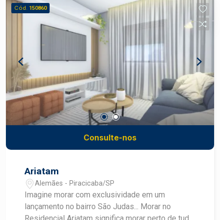
são: - 2 dormitórios, sendo 1 suíte; - 2
Cód.
150860
dormitórios, sendo 2 suítes; - 3 dormitórios,
sendo 1 suíte; Viva com exclusividade, converse
com um especialista Frias Neto!
Consulte-nos
Ariatam
Alemães - Piracicaba/SP
Imagine morar com exclusividade em um
lançamento no bairro São Judas... Morar no
Residencial Ariatam significa morar perto de tudo,