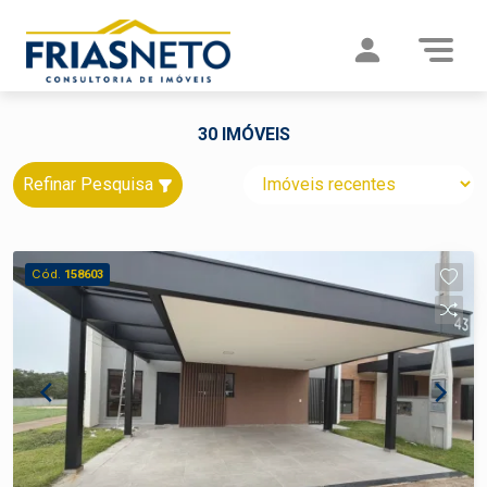
30 IMÓVEIS
Refinar Pesquisa
Cód.
158603