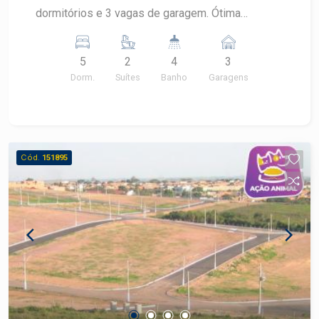
dormitórios e 3 vagas de garagem. Ótima
localização, próximo a escolas, supermercados e
áreas de lazer. Não perca essa oportunidade
5
2
4
3
única de morar em um dos bairros mais
Dorm.
Suítes
Banho
Garagens
desejados de Piracicaba!
Cód.
151895