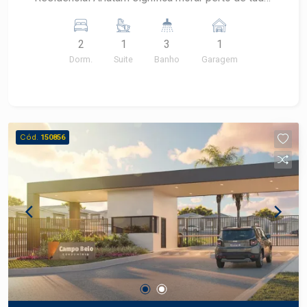
morar perto de tudo significa ter qualidade de
vida e ter qualidade de vida é o mesmo que
2
1
3
1
trazer sossego e segurança para dentro da sua
Dorm.
Suite
Banho
Garagem
casa. Os apartamentos do Residencial Ariatam
foram projetados por um dos arquitetos mais
renomados de Piracicaba, Paulo Belato, em
conjunto com João Henrique trazendo plantas
confortáveis, sofisticadas e inteligentes.
Cód.
150856
Apartamentos de 81m², com varanda gourmet
integrada a cozinha e a sala. 2 opções de plantas
com 3 dormitórios, sendo 1 suíte, ou 2 suítes
com sala estendida. Todos os apartamentos
possuem 2 vagas, além de +de 16 itens de lazer.
Agende sua visita!