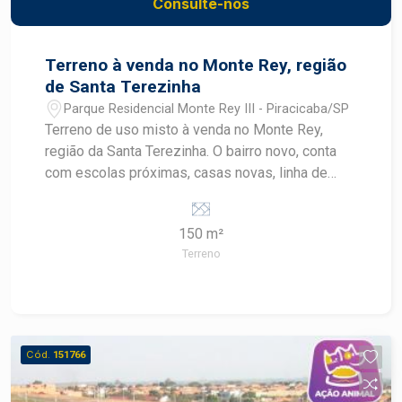
Consulte-nos
Terreno à venda no Monte Rey, região
de Santa Terezinha
Parque Residencial Monte Rey III - Piracicaba/SP
Terreno de uso misto à venda no Monte Rey,
região da Santa Terezinha. O bairro novo, conta
com escolas próximas, casas novas, linha de
ônibus e potencial para novos comércios. A
venda pode ser feita com financiamento para
150 m²
casa e construção. Imóvel já possui muro de
Terreno
arrimo e nivelado no nível da rua.
Cód.
151766