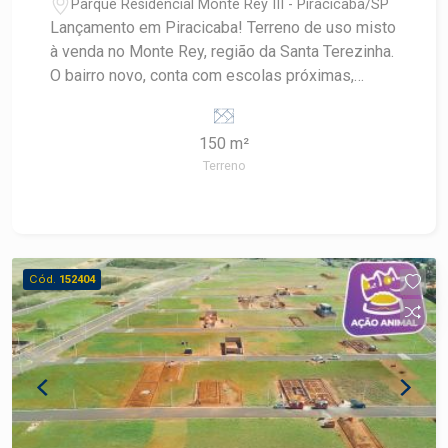
Parque Residencial Monte Rey III - Piracicaba/SP
Lançamento em Piracicaba! Terreno de uso misto
à venda no Monte Rey, região da Santa Terezinha.
O bairro novo, conta com escolas próximas,
casas novas, linha de ônibus e potencial para
novos comércios. A venda pode ser feita com
150 m²
financiamento para casa e construção.
Terreno
Cód.
152404