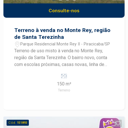
Consulte-nos
Terreno à venda no Monte Rey, região
de Santa Terezinha
Parque Residencial Monte Rey II - Piracicaba/SP
Terreno de uso misto à venda no Monte Rey,
região da Santa Terezinha. O bairro novo, conta
com escolas próximas, casas novas, linha de
ônibus e potencial para novos comércios. A
venda pode ser feita com financiamento para
150 m²
casa e construção.
Terreno
Cód.
151893