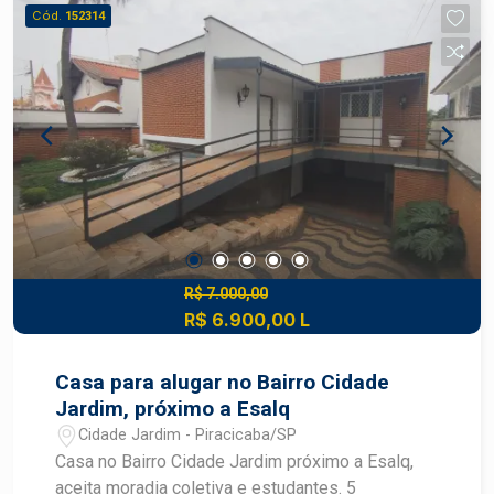
drenagem, iluminação pública e praças de lazer. O
Cód.
152314
Parque dos Laranjais conta com lazer
diferenciado dos demais loteamentos de
Piracicaba, tendo entre eles: beach tennis, campo
gramado, playground, espaço food truck, pista de
caminhada, park dog, entre outros. Algumas das
condições diferenciadas de pré-lançamento
inclui parcelas a partir de R$ 831,32!
R$ 7.000,00
R$ 6.900,00 L
Casa para alugar no Bairro Cidade
Jardim, próximo a Esalq
Cidade Jardim - Piracicaba/SP
Casa no Bairro Cidade Jardim próximo a Esalq,
aceita moradia coletiva e estudantes. 5