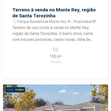
Terreno à venda no Monte Rey, região
de Santa Terezinha
Parque Residencial Monte Rey III - Piracicaba/SP
Terreno de uso misto à venda no Monte Rey,
região da Santa Terezinha. O bairro novo, conta
com escolas próximas, casas novas, linha de
ônibus e potencial para novos comércios. A
venda pode ser feita com financiamento para
150 m²
casa e construção.
Terreno
Cód.
150864