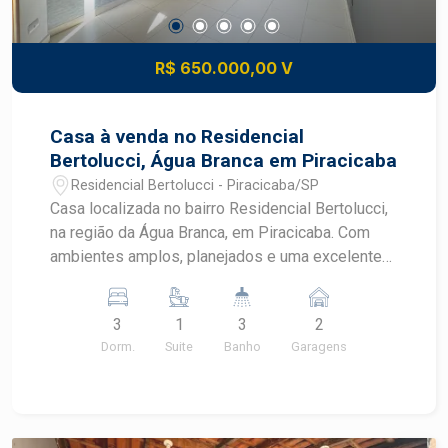
R$ 650.000,00 V
Casa à venda no Residencial
Bertolucci, Água Branca em Piracicaba
Residencial Bertolucci - Piracicaba/SP
Casa localizada no bairro Residencial Bertolucci,
na região da Água Branca, em Piracicaba. Com
ambientes amplos, planejados e uma excelente
área gourmet, este imóvel oferece conforto,
funcionalidade e qualidade de vida para toda a
3
1
3
2
família, em um dos bairros que mais se
Dorm.
Suite
Banho
Garagens
desenvolvem em Piracicaba. CARACTERÍSTICAS
DO IMÓVEL - 3 dormitórios com armários
planejados, sendo 1 suíte - 3 banheiros -
Ambientes bem distribuídos e iluminados - Área