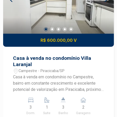
única para construir a casa dos seus sonhos no
Reserva do Engenho, um dos bairros mais
desejados de Piracicaba.
R$ 600.000,00 V
Casa à venda no condomínio Villa
Laranjal
Campestre - Piracicaba/SP
Casa à venda em condomínio no Campestre,
bairro em constante crescimento e excelente
potencial de valorização em Piracicaba, próximo
à Avenida Laranjal Paulista que oferece uma
vasta gama de comércios e serviços. - 94,90m²
3
1
3
2
de área construída; - 3 dormitórios, sendo 1 suíte
Dorm.
Suite
Banho
Garagens
com varanda e todos com armários planejados; -