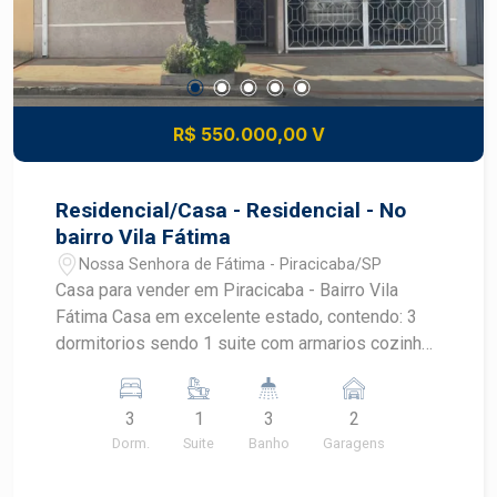
R$ 550.000,00 V
Residencial/Casa - Residencial - No
bairro Vila Fátima
Nossa Senhora de Fátima - Piracicaba/SP
Casa para vender em Piracicaba - Bairro Vila
Fátima Casa em excelente estado, contendo: 3
dormitorios sendo 1 suite com armarios cozinha
com armários Sala dois ambientes lavabo
banheiro social lavanderia Gourmet com
3
1
3
2
churrasqueira + banheiro + quarto depósito
Dorm.
Suite
Banho
Garagens
Agende uma visita com Corretor Frias Neto