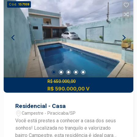
pavimento superior ? Piso em porcelanato ? Ar-
Cód.
157938
condicionado instalado ? Ambientes amplos ?
Área gourmet com madeiramento nobre aparente
? Churrasqueira ? Duas escadas de acesso ao
piso superior ? Pavimento inferior com
possibilidade de personalização dos
acabamentos Localização privilegiada:
Localizada no bairro Santa Rosa, a casa é uma
excelente opção para quem busca morar em uma
região tranquila e valorizada, com conforto,
espaço e uma área gourmet ideal para reunir
familiares e amigos.
R$ 650.000,00
R$ 590.000,00 V
Residencial - Casa
Campestre - Piracicaba/SP
Você está prestes a conhecer a casa dos seus
sonhos! Localizada no tranquilo e valorizado
bairro Campestre, esta residência é ideal para