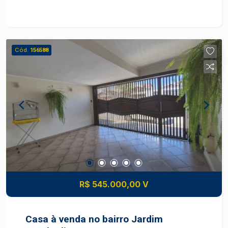
Cozinha planejada; - Sala 2 ambientes com ar
condicionado; - Lavabo; - Espaço gourmet com
churrasqueira; - Amplo quintal; - Lavanderia; - 2
vagas de garagem. Observação: Aceita
Cód.
156588
financiamento. Construa o seu futuro com quem é
agente de desenvolvimento do mercado
imobiliário de Piracicaba. Agende sua visita!
R$ 545.000,00 V
Casa à venda no bairro Jardim