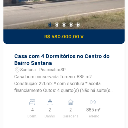
R$ 580.000,00 V
Casa com 4 Dormitórios no Centro do
Bairro Santana
Santana - Piracicaba/SP
Casa bem conservada Terreno: 885 m2
Construção: 220m2 * com escritura * aceita
financiamento Outos: 4 quarto(s) (Não há suite(s))
2 banheiro(s)? 5 vaga(s) Armários embutidos 2 Ar
condicionados Piscina Área gourmet Área de
4
2
2
885 m²
dispensa Canil Árvores frutíferas ótima
Dorm.
Banho
Garagens
Terreno
oportunidade no Bairro, Raridade de imóvel