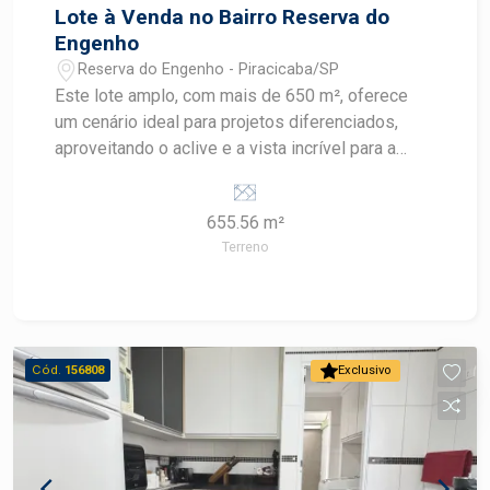
imperdível!
Lote à Venda no Bairro Reserva do
Engenho
Reserva do Engenho - Piracicaba/SP
Este lote amplo, com mais de 650 m², oferece
um cenário ideal para projetos diferenciados,
aproveitando o aclive e a vista incrível para a
cidade. A proximidade com a área verde garante
bem-estar, clima agradável e sensação de
655.56 m²
exclusividade. Diferenciais: - Área total: 656,56
Terreno
m² - Terreno em aclive, ideal para projetos
arquitetônicos modernos e com maior
valorização visual - Localização privilegiada,
situado ao lado de área verde, proporcionando
tranquilidade, privacidade e contato direto com a
Cód.
156808
Exclusivo
natureza - Vista panorâmica para a cidade,
perfeita para quem busca um cenário exclusivo -
Bairro planejado, com excelente padrão
construtivo e infraestrutura completa - Ambiente
silencioso, seguro e de alto padrão Oportunidade