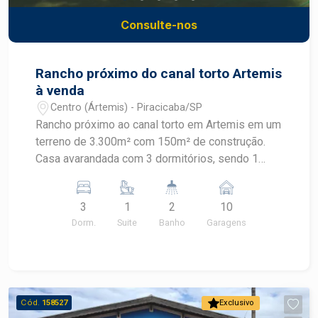
Consulte-nos
Rancho próximo do canal torto Artemis
à venda
Centro (Ártemis) - Piracicaba/SP
Rancho próximo ao canal torto em Artemis em um
terreno de 3.300m² com 150m² de construção.
Casa avarandada com 3 dormitórios, sendo 1
suíte e 1 banheiro social. Sala de estar,
copa/cozinha e area de serviço. Amplo espaço
3
1
2
10
de estacionamento. Área de pomar com varias
Dorm.
Suite
Banho
Garagens
arvores frutíferas.
Cód.
158527
Exclusivo