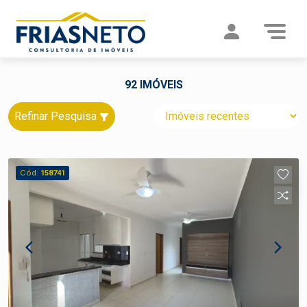
92 IMÓVEIS
Refinar Pesquisa
Cód.
158741