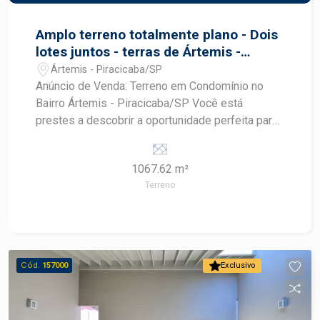
Amplo terreno totalmente plano - Dois
lotes juntos - terras de Ártemis -
piracicaba
Ártemis - Piracicaba/SP
Anúncio de Venda: Terreno em Condomínio no
Bairro Ártemis - Piracicaba/SP Você está
prestes a descobrir a oportunidade perfeita para
construir a casa dos seus sonhos!
Apresentamos um excepcional terreno à venda
1067.62 m²
no charmoso bairro Ártemis, em Piracicaba/SP.
Terreno
Características do Imóvel: - Localização: Bairro
Ártemis, uma das áreas mais valorizadas e
tranquilas de Piracicaba, com fácil acesso a
escolas, supermercados e áreas de lazer. - Área
do Terreno: 1.067,62 m², oferecendo amplo
Cód.
157000
Exclusivo
espaço para a construção de uma residência
espaçosa, jardins e áreas de lazer. - Condomínio:
O terreno está localizado em um condomínio