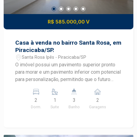
R$ 585.000,00 V
Casa à venda no bairro Santa Rosa, em
Piracicaba/SP.
Santa Rosa Ipês - Piracicaba/SP
O imóvel possui um pavimento superior pronto
para morar e um pavimento inferior com potencial
para personalização, permitindo que o futuro
proprietário adapte os espaços ao seu estilo.
Destaques do imóvel: ? Garagem coberta para 2
2
1
3
2
carros com portão eletrônico ? Sala ? Cozinha ? 3
Dorm.
Suite
Banho
Garagens
dormitórios, sendo 1 suíte ? Espaço para closet ?
Banheiro social ? Área de serviço ? Área gourmet
ampla e coberta com churrasqueira Diferenciais:
? Com ótima estrutura e acabamento no