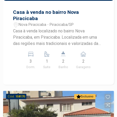
Casa à venda no bairro Nova
Piracicaba
Nova Piracicaba - Piracicaba/SP
Casa à venda localizado no bairro Nova
Piracicaba, em Piracicaba. Localizada em uma
das regiões mais tradicionais e valorizadas da
cidade, esta residência oferece ambientes
amplos, excelente distribuição dos espaços e
3
1
2
2
sistema de energia fotovoltaica, proporcionando
Dorm.
Suite
Banho
Garagens
conforto, praticidade e eficiência para toda a
família. CARACTERÍSTICAS DO IMÓVEL - 3
dormitórios, sendo 1 suíte - 2 banheiros - Ampla
sala de estar - Banheiro social - Cozinha com
balcão e armários planejados novos - Quintal
Cód.
158170
Exclusivo
espaçoso - Cômodo de apoio na área externa -
Entrada lateral independente - Frente ampla -
Sistema de energia fotovoltaica - 2 garagens -