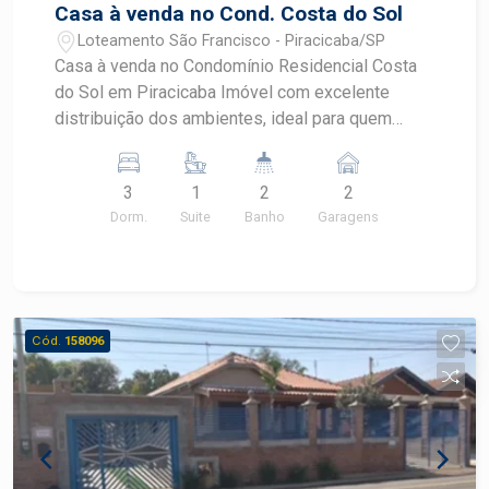
Casa à venda no Cond. Costa do Sol
Loteamento São Francisco - Piracicaba/SP
Casa à venda no Condomínio Residencial Costa
do Sol em Piracicaba Imóvel com excelente
distribuição dos ambientes, ideal para quem
busca conforto, praticidade e qualidade de vida
em condomínio fechado. - Terreno com 200,00 m²
3
1
2
2
- Área construída de 127,00 m² No pavimento
Dorm.
Suite
Banho
Garagens
térreo: - Sala para 02 ambientes - Cozinha
integrada - Lavabo No piso superior: - 03
dormitórios, sendo 01 suíte - Banheiro social O
imóvel conta ainda com amplo quintal gramado,
perfeito para lazer, espaço gourmet ou futuras
Cód.
158096
ampliações. Excelente oportunidade para morar
com segurança e tranquilidade em uma ótima
localização. Agende sua visita!