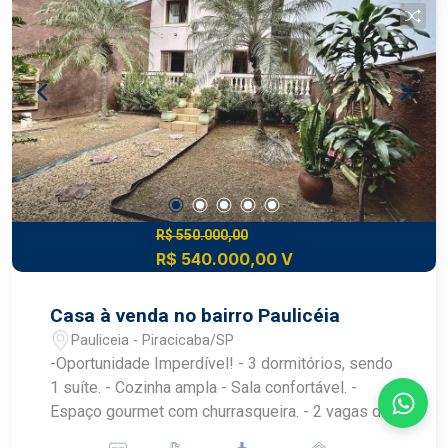
maximiza cada metro quadrado da casa. -
Localizada em um bairro tranquilo e familiar,
próximo a escolas, mercados e áreas de lazer. -
Ambientes bem iluminados e arejados, que
proporcionam uma sensação de acolhimento. -
Possibilidade de personalização dos espaços,
permitindo que você deixe a casa com a sua cara.
R$ 550.000,00
R$ 540.000,00 V
Casa à venda no bairro Paulicéia
Pauliceia - Piracicaba/SP
-Oportunidade Imperdível! - 3 dormitórios, sendo
1 suíte. - Cozinha ampla - Sala confortável. -
Espaço gourmet com churrasqueira. - 2 vagas de
garagem. - Ambientes bem iluminados e