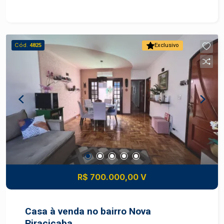
vagas de garagem - Portão eletrônico
Oportunidade Imperdível! - Locação e Venda:
opção para locação ou compra, ideal para famílias
ou profissionais que buscam um lar confortável e
Cód.
4825
Exclusivo
bem localizado - Fácil Acesso: proximidade ao
Hospital Fornecedores de Cana e outros
serviços e comércios do bairro Agende uma
Visita! Venha conhecer a casa e avaliar a
oportunidade de locação ou compra!
R$ 700.000,00 V
Casa à venda no bairro Nova
Piracicaba