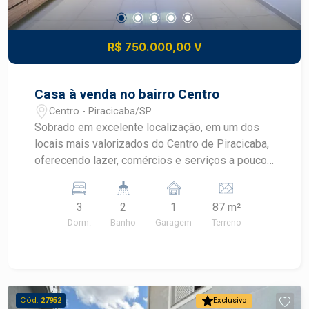
R$ 750.000,00 V
Casa à venda no bairro Centro
Centro - Piracicaba/SP
Sobrado em excelente localização, em um dos
locais mais valorizados do Centro de Piracicaba,
oferecendo lazer, comércios e serviços a poucos
metros, além de amplitude e conforto. More
próximo a Mika Presentes, Mercado Municipal de
3
2
1
87 m²
Piracicaba, Pavanelli, entre outros. - 146,81m² de
Dorm.
Banho
Garagem
Terreno
área útil; - Ampla sala; - Cozinha interna e externa
planejada com armários; - Área de serviço com
armários; - 3 dormitórios com amplos armários
embutidos; - 2 banheiros com box de vidro e
gabinete; - 1 vaga de garagem; - Portão
Cód.
27952
Exclusivo