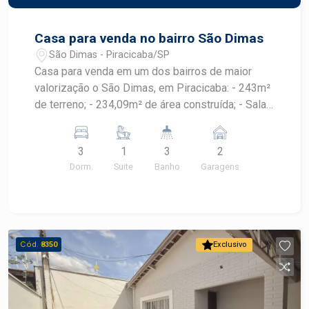
Casa para venda no bairro São Dimas
São Dimas - Piracicaba/SP
Casa para venda em um dos bairros de maior
valorização o São Dimas, em Piracicaba: - 243m²
de terreno; - 234,09m² de área construída; - Sala
de estar; - Sala de jantar; - 3 dormitórios, sendo 1
suíte; - Banheiro social; - Cozinha com armários; -
3
1
3
2
Edícula com 1 dormitório e lavanderia; - Pisco
Dorm.
Suite
Banho
Garagens
superior com 2 dormitórios, banheiro e
churrasqueira; - 2 vagas de garagem. Construa o
seu futuro com quem é agente de
desenvolvimento do mercado imobiliário de
Piracicaba. Agende sua visita!
Cód.
8350
Exclusivo