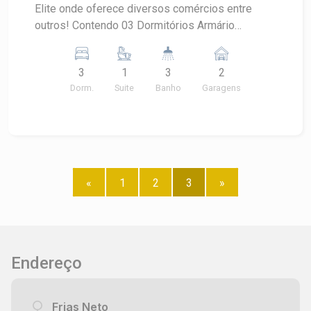
Elite onde oferece diversos comércios entre
outros! Contendo 03 Dormitórios Armário
Embutido Sendo 01 suíte Sala Sala De Jantar
Banheiro Social Com Blindex e Gabinete Cozinha
3
1
3
2
Com Armários Quintal Lavanderia Coberta Quarto
Dorm.
Suite
Banho
Garagens
De Despejo Banheiro. 02 Vagas. Estuda
Financiamento e FGTS. Permuta com Imóvel
Comercial.
«
1
2
3
»
Endereço
Frias Neto