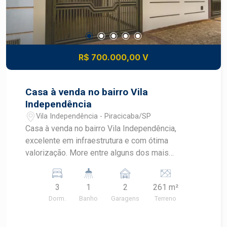
de baixo impacto e de fácil acesso aos principais
pontos da cidade.
R$ 700.000,00 V
Casa à venda no bairro Vila
Independência
Vila Independência - Piracicaba/SP
Casa à venda no bairro Vila Independência,
excelente em infraestrutura e com ótima
valorização. More entre alguns dos mais
importantes corredores comerciais de Piracicaba
como as avenidas Independência, Professor
3
1
2
261 m²
Alberto Vollet Sachs e Piracicamirim. - 188m² de
Dorm.
Banho
Garagens
Terreno
área útil; - 3 dormitórios; - Banheiro social com
box e gabinete; - Área de serviço coberta; - 2
vagas de garagem. Construa o seu futuro com