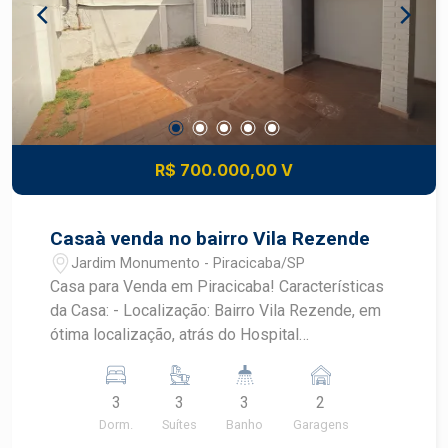
R$ 700.000,00 V
Casaà venda no bairro Vila Rezende
Jardim Monumento - Piracicaba/SP
Casa para Venda em Piracicaba! Características
da Casa: - Localização: Bairro Vila Rezende, em
ótima localização, atrás do Hospital
Fornecedores de Cana - Ambientes: - Ampla sala
- 02 ambientes - 03 dormitórios, sendo 03 suítes
3
3
3
2
com ar condicionado - Copa - Cozinha - Área
Dorm.
Suítes
Banho
Garagens
Externa: - Quintal com quarto de despejo - 02