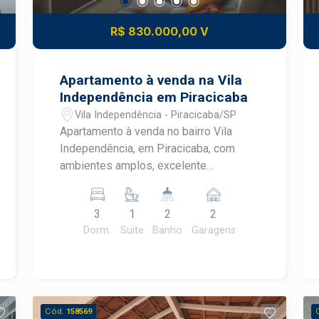
R$ 830.000,00 V
Apartamento à venda na Vila
Independência em Piracicaba
Vila Independência - Piracicaba/SP
Apartamento à venda no bairro Vila
Independência, em Piracicaba, com
ambientes amplos, excelente
distribuição dos espaços e localização
privilegiada. Com 100,00 m² de área útil,
3
1
2
2
o imóvel oferece conforto e praticidade
Dorm.
Suite
Banho
Garagens
para toda a família, sendo uma
excelente oportunidade para morar em
uma das regiões mais valorizadas do
bairro Vila Independência.
CARACTERÍSTICAS DO IMÓVEL - 3
Cód.
158569