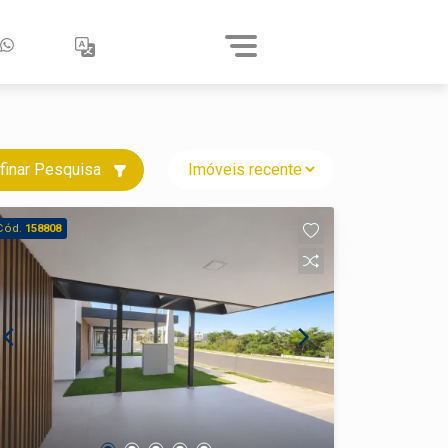
finar Pesquisa
Cód.
158808