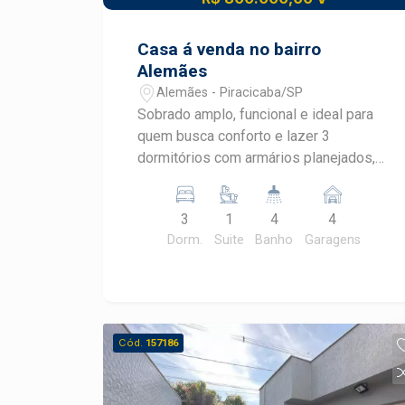
Casa á venda no bairro
Alemães
Alemães - Piracicaba/SP
Sobrado amplo, funcional e ideal para
quem busca conforto e lazer 3
dormitórios com armários planejados,
sendo 1 suíte Banheiro social Lavabo
Escritório no piso inferior Ampla sala
3
1
4
4
de estar com excelente iluminação
Dorm.
Suite
Banho
Garagens
natural Sala de jantar Cozinha com
armários planejados Despensa Área de
serviço reservada Área externa
completa para lazer e convivência:
Espaço gourmet com churrasqueira
Cód.
157186
Piscina Banheiro externo de apoio
Quarto de despejo Garagem: 4 vagas no
total 2 vagas cobertas 2 vagas