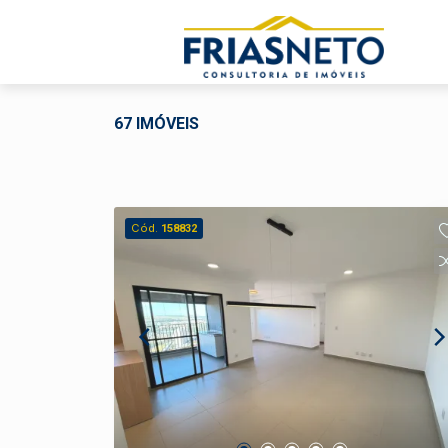
67 IMÓVEIS
Cód.
158832