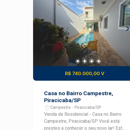
IMÓVEL - 2 dormitórios, ambos suítes -
Lavabo - Sala integrada para dois
ambientes - Sacada - Cozinha com
armários planejados - Dormitórios com
armários planejados - Área de serviço -
2 vagas de garagem paralelas - Área
útil de 87 m² DIFERENCIAIS DO
IMÓVEL - Localizado no último andar,
garantindo mais privacidade - Vista
privilegiada e excelente ventilação
natural - Sol da manhã, proporcionando
R$ 740.000,00 V
ambientes mais agradáveis -
Ambientes integrados que valorizam
amplitude e convivência - Armários
Casa no Bairro Campestre,
planejados na cozinha e nas suítes -
Piracicaba/SP
Excelente aproveitamento dos espaços
Campestre - Piracicaba/SP
internos LOCALIZAÇÃO E ACESSO -
Venda de Residencial - Casa no Bairro
Localizado no bairro Jardim Elite, uma
Campestre, Piracicaba/SP Você está
das regiões mais valorizadas de
prestes a conhecer o seu novo lar! Esta