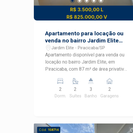
R$ 3.500,00 L
R$ 825.000,00 V
Apartamento para locação ou
venda no bairro Jardim Elite
em Piracicaba
Jardim Elite - Piracicaba/SP
Apartamento disponível para venda ou
locação no bairro Jardim Elite, em
Piracicaba, com 87 m² de área privativa
e excelente distribuição dos
ambientes. Localizado no último andar,
2
2
3
2
o imóvel oferece mais privacidade,
Dorm.
Suítes
Banho
Garagens
vista privilegiada e a agradável
incidência do sol da manhã,
proporcionando conforto e bem-estar
em uma das regiões mais valorizadas
de Piracicaba. CARACTERÍSTICAS DO
Cód.
158714