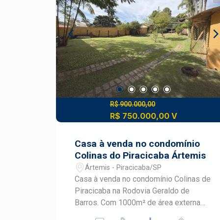
Localizada em um dos bairros mais
tradicionais e valorizados de
Piracicaba. Entre em contato para mais
informações e agende sua visita. Será
um prazer apresentar este imóvel!
R$ 900.000,00
R$ 750.000,00 V
Casa à venda no condomínio
Colinas do Piracicaba Ártemis
Ártemis - Piracicaba/SP
Casa à venda no condomínio Colinas de
Piracicaba na Rodovia Geraldo de
Barros. Com 1000m² de área externa
toda gramado, palmeiras, caminho de