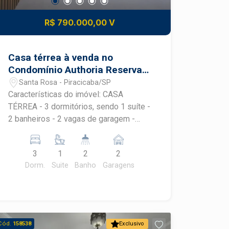
R$ 790.000,00 V
Casa térrea à venda no
Condomínio Authoria Reserva
Jequitibá - Santa Rosa |
Santa Rosa - Piracicaba/SP
Piracicaba/SP
Características do imóvel: CASA
TÉRREA - 3 dormitórios, sendo 1 suíte -
2 banheiros - 2 vagas de garagem -
Área construída: 119,02 m² - Área do
terreno: 200,00 m², sendo 10m de
3
1
2
2
frente e fundo, 20 m nas laterais
Dorm.
Suite
Banho
Garagens
esquerda e direita. KIT FACHADA: -
PORTA DE ENTRADA PIVOTANTE DE
ALUMÍNIO NAS MEDIDAS 1,10x2,10m
COR AMADEIRADA - PORCELANATO
NA FACHADA NAS MEDIDAS
Cód.
158538
Exclusivo