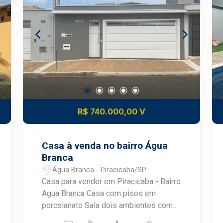
Preparação para energia fotovoltaica,
com conduítes e tubulação já passados
(sistema não instalado) Duas caixas d
´agua de 500 litros, garantindo maior
autonomia no abastecimento Um imóvel
funcional, com excelente base
construtiva, pronto para receber os
acabamentos e tecnologias conforme o
seu projeto. Aceita financiamento e
R$ 740.000,00 V
FGTS. Estuda parcelamento
Casa à venda no bairro Água
Branca
Água Branca - Piracicaba/SP
Casa para vender em Piracicaba - Bairro
Agua Branca Casa com pisos em
porcelanato Sala dois ambientes com
ar condicionado e área de luz 03