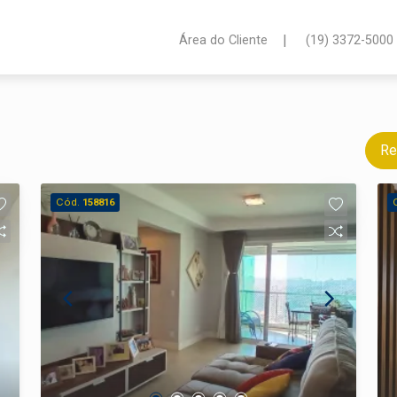
|
Área do Cliente
(19) 3372-5000
Re
Cód.
158816