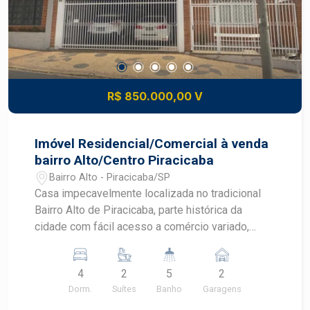
R$ 850.000,00 V
Imóvel Residencial/Comercial à venda
bairro Alto/Centro Piracicaba
Bairro Alto - Piracicaba/SP
Casa impecavelmente localizada no tradicional
Bairro Alto de Piracicaba, parte histórica da
cidade com fácil acesso a comércio variado,
transporte público e serviços essenciais. O
imóvel está próximo à famosa Sorveteria Paris.
4
2
5
2
Essa região apresenta excelente infraestrutura
Dorm.
Suítes
Banho
Garagens
urbana e mobilidade, sendo destaque entre os
bairros mais valorizados da cidade - Terreno: 371