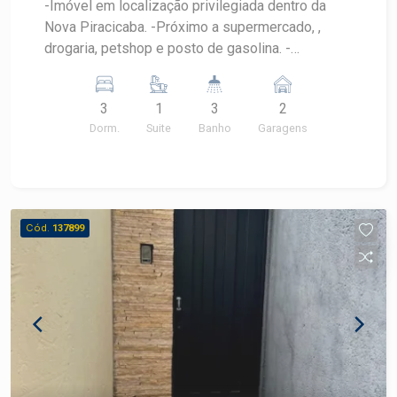
-Imóvel em localização privilegiada dentro da
Nova Piracicaba. -Próximo a supermercado, ,
drogaria, petshop e posto de gasolina. -
Metragem de terreno de 430 m² e construção de
280 m² distribuídos em amplo jardim, vaga para 2
3
1
3
2
carros, sala 2 ambientes com piso em tábua
Dorm.
Suite
Banho
Garagens
corrida. -Cozinha com armários, despensa. -
Lavanderia e abrigo ao fundo. -3 dormitórios com
armários, sendo 1 suíte, banheiro social e
escritório.
Cód.
137899