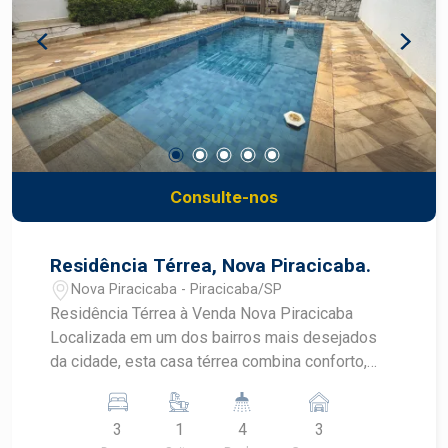
Consulte-nos
Residência Térrea, Nova Piracicaba.
Nova Piracicaba - Piracicaba/SP
Residência Térrea à Venda Nova Piracicaba
Localizada em um dos bairros mais desejados
da cidade, esta casa térrea combina conforto,
funcionalidade e lazer em um só lugar. Ambientes
amplos e bem distribuídos: sala para três
3
1
4
3
ambientes, lavabo, três dormitórios (sendo uma