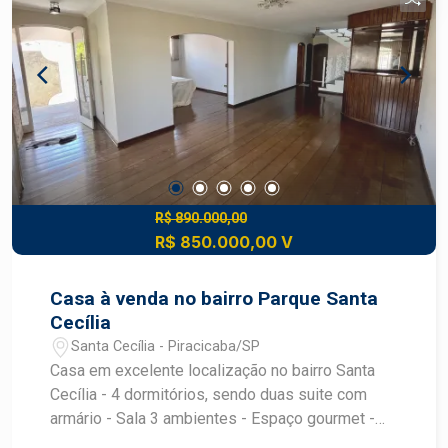
para depósito ou futuras adaptações. Aceita
financiamento e FGTS - IPTU residencial. Estuda
permuta com imóvel de menor valor,
preferencialmente apartamento. Agende agora a
sua visita com um corretor especialista!
R$ 890.000,00
R$ 850.000,00 V
Casa à venda no bairro Parque Santa
Cecília
Santa Cecília - Piracicaba/SP
Casa em excelente localização no bairro Santa
Cecília - 4 dormitórios, sendo duas suite com
armário - Sala 3 ambientes - Espaço gourmet -
banheiro social - cozinha com armários. Na área