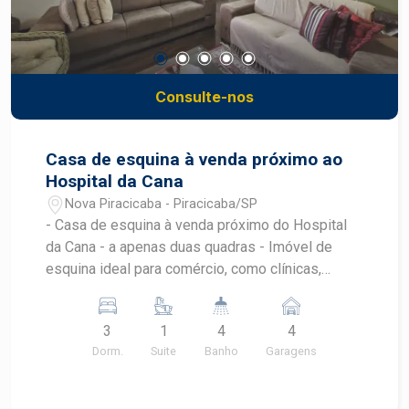
Consulte-nos
Casa de esquina à venda próximo ao
Hospital da Cana
Nova Piracicaba - Piracicaba/SP
- Casa de esquina à venda próximo do Hospital
da Cana - a apenas duas quadras - Imóvel de
esquina ideal para comércio, como clínicas,
escritórios e consultórios - Terreno - 444 m² -
Área construída - 250 m² - Casa com 03 quartos,
3
1
4
4
sendo 1 suíte, sala ampla para dois ambientes,
Dorm.
Suite
Banho
Garagens
lavabo e ampla cozinha - O imóvel conta com
edícula - com 02 quartos, churrasqueira - Até 07
vagas de garagem, contando com a abertura do