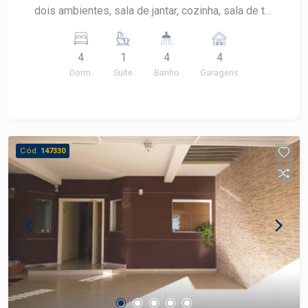
dois ambientes, sala de jantar, cozinha, sala de tv,
garagem para 04 carros, quintal.
4
1
4
4
Dorm.
Suite
Banho
Garagens
Cód.
147330