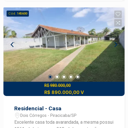
internos, permitindo uma disposição flexível dos
móveis e personalização de acordo com seu
Cód.
145600
estilo. - 2 Dormitórios bem iluminados, ideais
para proporcionar aconchego e tranquilidade. - 2
vagas de garagem,, garantindo segurança e
comodidade para seus veículos. Situada no bairro
Piracicamirim, a casa está em uma região
tranquila e familiar, com fácil acesso a escolas,
supermercados, e opções de lazer. A
infraestrutura do bairro oferece tudo o que você
precisa para o seu dia a dia, garantindo
praticidade e conforto. Não perca essa
oportunidade! Agende uma visita.
R$ 980.000,00
R$ 890.000,00 V
Residencial - Casa
Dois Córregos - Piracicaba/SP
Excelente casa toda avarandada, a mesma possui