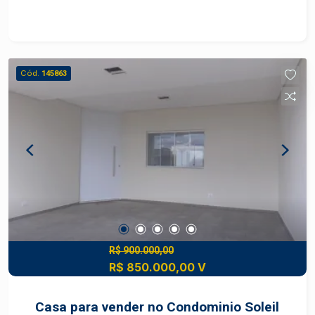
2 salas; - Lavabo; - 2 cozinhas, sendo 1 interna
com armários e 1 externa; - Copa; - Lavanderia; -
Banheiro externo; - Quintal; - Garagem coberta
para 3 carros; - Área de despejo; - Portão
Cód.
145863
eletrônico e alarme. Agende sua visita.
R$ 900.000,00
R$ 850.000,00 V
Casa para vender no Condominio Soleil