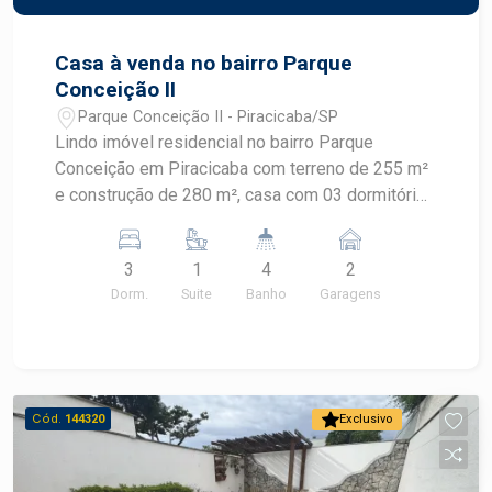
Casa à venda no bairro Parque
Conceição II
Parque Conceição II - Piracicaba/SP
Lindo imóvel residencial no bairro Parque
Conceição em Piracicaba com terreno de 255 m²
e construção de 280 m², casa com 03 dormitórios
sendo um suite, todos planejados com armários
e ar condicionado, cozinha americana com
3
1
4
2
armários, forno, cooktop, coifa, sala dois
Dorm.
Suite
Banho
Garagens
ambientes bem ampla, sala home de TV, garagem
para 02 carros com portão eletrônico de abertura
e fechamento rápido, área gourmet com
churrasqueira, salão de festa.
Cód.
144320
Exclusivo