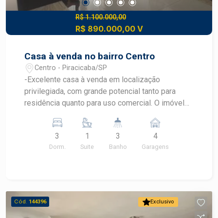
R$ 1.100.000,00
R$ 890.000,00 V
Casa à venda no bairro Centro
Centro - Piracicaba/SP
-Excelente casa à venda em localização
privilegiada, com grande potencial tanto para
residência quanto para uso comercial. O imóvel
oferece ambientes amplos e bem distribuídos,
garantindo conforto e praticidade no dia a dia: - 3
3
1
3
4
dormitórios, sendo 1 suíte; - Banheiro social; -
Dorm.
Suite
Banho
Garagens
Ampla sala para 2 ambientes, ideal para receber
visitas; - Sala de TV reservada; - Cozinha
planejada, funcional e bem equipada; - Lavanderia
coberta, proporcionando mais comodidade; -
Quintal arejado, perfeito para desfrutar bons
Cód.
144396
Exclusivo
momentos ao ar livre; - Amplo subsolo, excelente