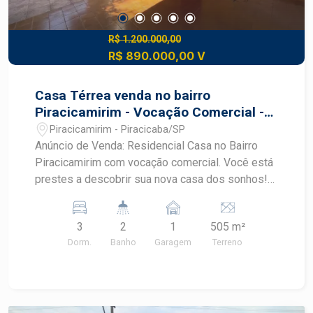
R$ 1.200.000,00
R$ 890.000,00 V
Casa Térrea venda no bairro
Piracicamirim - Vocação Comercial -
Avenida Dois Córregos - Piracicaba/SP
Piracicamirim - Piracicaba/SP
Anúncio de Venda: Residencial Casa no Bairro
Piracicamirim com vocação comercial. Você está
prestes a descobrir sua nova casa dos sonhos!
Apresentamos esta incrível oportunidade no
bairro Piracicamirim, em Piracicaba/SP.
3
2
1
505 m²
Descrição do Imóvel: - Tipo: Casa Residencial -
Dorm.
Banho
Garagem
Terreno
Bairro: Piracicamirim - Dormitórios: 3 - Garagens:
1 - Área Construída: 133,00 m² - Área do Terreno:
505,00 m² - Área Útil: 0,00 m² (informação não
disponível) - Frente - 10m Características do