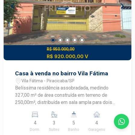
R$ 950.000,00
R$ 920.000,00 V
Casa à venda no bairro Vila Fátima
Vila Fátima - Piracicaba/SP
Belíssima residência assobradada, medindo
327,00 m² de área construída em terreno de
250,00m², distribuída em sala ampla para dois
ambientes, lavabo, sala de jantar, cozinha
planejada, sala de tv, 3 suítes avarandadas com
4
3
5
4
armários embutidos e ares-condicionados,
Dorm.
Suítes
Banho
Garagens
lavanderia coberta, edícula com quarto, banheiro e