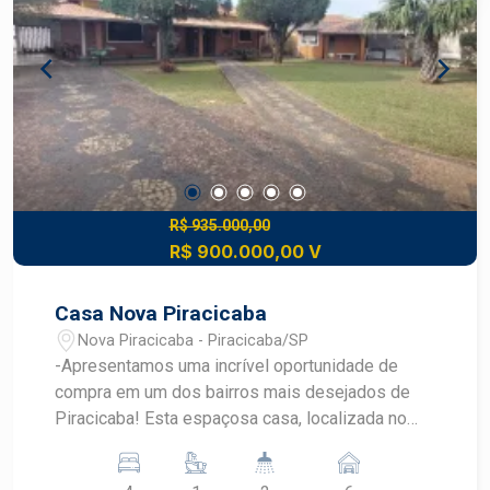
acabamento em porcelanato, sistema de
segurança com câmeras e cerca elétrica e placas
fotovoltaicas. Construa o seu futuro com quem é
agente de desenvolvimento do mercado
imobiliário de Piracicaba. Agende sua visita!
R$ 935.000,00
R$ 900.000,00 V
Casa Nova Piracicaba
Nova Piracicaba - Piracicaba/SP
-Apresentamos uma incrível oportunidade de
compra em um dos bairros mais desejados de
Piracicaba! Esta espaçosa casa, localizada no
Nova Piracicaba, é perfeita para famílias que
buscam conforto, espaço e qualidade de vida. -