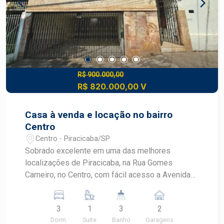
R$ 900.000,00
R$ 820.000,00 V
Casa à venda e locação no bairro
Centro
Centro - Piracicaba/SP
Sobrado excelente em uma das melhores
localizações de Piracicaba, na Rua Gomes
Carneiro, no Centro, com fácil acesso a Avenida
Independência, ao Bairro Alto e também aos
terminais Rodoviário e Central. - 247,69m² de
3
1
3
2
área útil; - 3 dormitórios com armários embutidos,
Dorm.
Suite
Banho
Garagens
sendo 1 suíte; - Banheiros com box em blindex; -