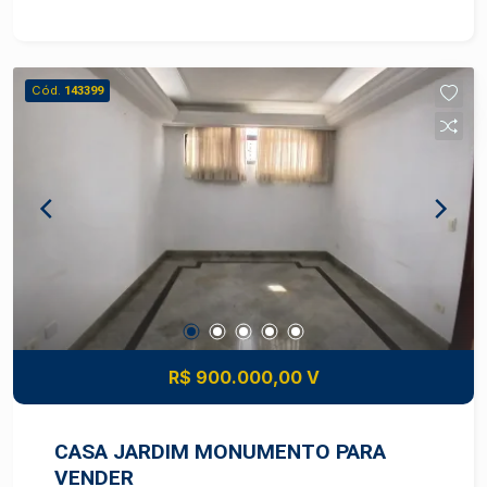
m² - Construção: 283 m² - Ampla sala para 2
ambientes com armários embutidos - 4
dormitórios com armários, sendo 2 suítes -
Cód.
143399
Escritório - Área de luz - Cozinha com armários
planejados - Lavanderia - Churrasqueira - Piscina
- Edícula estilo sobrado - 2 vagas de garagem
Versátil com vocação comercial, sujeito à
aprovação dos órgãos competentes ? ótima
oportunidade para consultórios, escritórios ou
negócio próprio Excelente localização residencial
e comercial, ideal para quem busca praticidade,
conforto e potencial de investimento Construa
seu futuro com quem é agente de
desenvolvimento do mercado imobiliário de
R$ 900.000,00 V
Piracicaba. Agende sua visita.
CASA JARDIM MONUMENTO PARA
VENDER