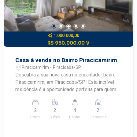
R$ 1.000.000,00
R$ 950.000,00 V
Casa à venda no Bairro Piracicamirim
Piracicamirim - Piracicaba/SP
Descubra a sua nova casa no encantador bairro
Piracicamirim, em Piracicaba/SP! Esta incrível
residência é a oportunidade perfeita para quem
busca conforto e praticidade em um ambiente
acolhedor. Com 262,50 m² de terreno, que
2
2
4
2
proporciona um quintal generoso, perfeito para
Dorm.
Suítes
Banho
Garagens
momentos de lazer em família ou até mesmo
para a criação de um jardim dos sonhos. E 218,87
m² de construção que oferece amplos espaços