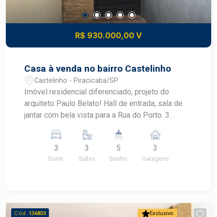
R$ 930.000,00 V
Casa à venda no bairro Castelinho
Castelinho - Piracicaba/SP
Imóvel residencial diferenciado, projeto do
arquiteto Paulo Belato! Hall de entrada, sala de
jantar com bela vista para a Rua do Porto. 3
dormitórios, sendo 1 suíte e 2 Demi-suítes.
Cozinha planejada, quarto de despejo. Área de
3
3
5
3
serviço coberta com banheiro. Sala de estar no
Dorm.
Suítes
Banho
Garagens
piso inferior. Amplo cômodo na parte inferior que
pode ser usado como edícula, sala de jogos ou
escritório, banheiro externo. Quintal e piscina. 3
vagas cobertas. Imóvel pode ser utilizado como
comercial, sendo necessário neste caso verificar
Cód.
136833
Exclusivo