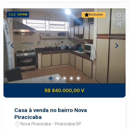
portão lateral
Cód.
141942
Exclusivo
R$ 840.000,00 V
Casa à venda no bairro Nova
Piracicaba
Nova Piracicaba - Piracicaba/SP