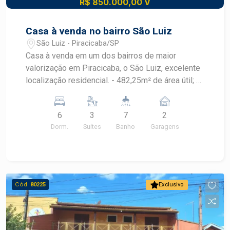
R$ 850.000,00 V
Casa à venda no bairro São Luiz
São Luiz - Piracicaba/SP
Casa à venda em um dos bairros de maior
valorização em Piracicaba, o São Luiz, excelente
localização residencial. - 482,25m² de área útil; -
3 suítes, sendo 2 delas com ar condicionado e
hidromassagem; - Banheiro social; - Cozinha
6
3
7
2
planejada e integrada a sala; - Sala 2 ambientes; -
Dorm.
Suítes
Banho
Garagens
Salão de festas amplo com espaço gourmet; -
Quarto e banheiro de serviço; - 3 salas
adaptáveis; - Aquecimento solar e câmeras de
segurança. Observação: Aceita financiamento e
FGTS. Construa o seu futuro com quem é agente
Cód.
80225
Exclusivo
de desenvolvimento do mercado imobiliário de
Piracicaba. Agende sua visita!