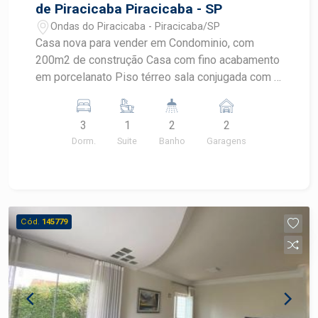
de Piracicaba Piracicaba - SP
Ondas do Piracicaba - Piracicaba/SP
Casa nova para vender em Condominio, com
200m2 de construção Casa com fino acabamento
em porcelanato Piso térreo sala conjugada com a
cozinha despensa lavanderia. Piso superior
escritório 3 dormitórios sendo 1 suite com
3
1
2
2
varanda banheiro social. Área de lazer com
Dorm.
Suite
Banho
Garagens
vestiário, piscina e quiosque. Agende uma visita
com Corretor Frias Neto
Cód.
145779