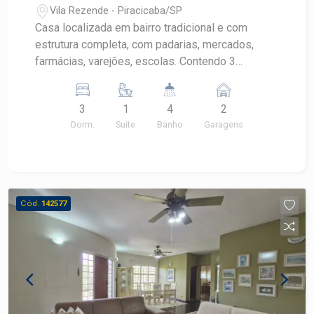
Vila Rezende - Piracicaba/SP
Casa localizada em bairro tradicional e com
estrutura completa, com padarias, mercados,
farmácias, varejões, escolas. Contendo 3
dormitórios, sendo 01 suite, todos com armários.
Ampla sala de visita e de jantar. Espaçosa
3
1
4
2
cozinha com armários. Quintal com bela área
Dorm.
Suite
Banho
Garagens
gourmet e área de serviço separados. Amplo
salão ao fundo da casa, com porta de aço, que
pode usar como garagem ou estoque ( separado
da casa) 2 vagas de garagem.
Cód.
142577