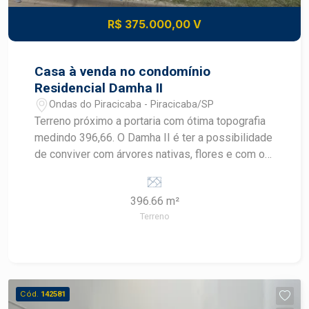
R$ 375.000,00 V
Casa à venda no condomínio
Residencial Damha II
Ondas do Piracicaba - Piracicaba/SP
Terreno próximo a portaria com ótima topografia
medindo 396,66. O Damha II é ter a possibilidade
de conviver com árvores nativas, flores e com o
canto dos pássaros em um residencial com mais
de 25 itens de lazer, infraestrutura jamais vista
396.66 m²
em Piracicaba. O seu Resort particular no meio da
Terreno
cidade. Uma atmosfera envolta de conforto e
muito verde para trazer leveza e segurança ao
cotidiano de sua família. Além de todas essas
qualidades, o empreendimento proporciona a
oportunidade de morar em uma localização
Cód.
142581
privilegiada e com segurança, onde as crianças,