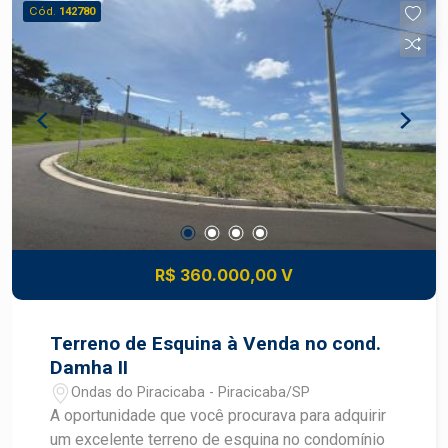
fotovoltaica, projeto luminotécnico em led em
Cód.
142780
todos os ambientes, piscina com aquecimento
solar independente, pedras esculpidas e nichos
em mármore em todos os banheiros, além de
móveis planejados Idekor e mobílias que se
encontram no imóvel. Imóvel com inquilino.
Construa o seu futuro com quem é agente de
desenvolvimento do mercado imobiliário de
Piracicaba. Agende sua visita!
R$ 360.000,00 V
Terreno de Esquina à Venda no cond.
Damha II
Ondas do Piracicaba - Piracicaba/SP
A oportunidade que você procurava para adquirir
um excelente terreno de esquina no condomínio