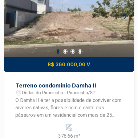
R$ 360.000,00 V
Terreno condominio Damha II
Ondas do Piracicaba - Piracicaba/SP
O Damha II é ter a possibilidade de conviver com
árvores nativas, flores e com o canto dos
pássaros em um residencial com mais de 25
itens de lazer, infraestrutura jamais vista em
Piracicaba. O seu Resort particular no meio da
376.66 m²
cidade. Uma atmosfera envolta de conforto e