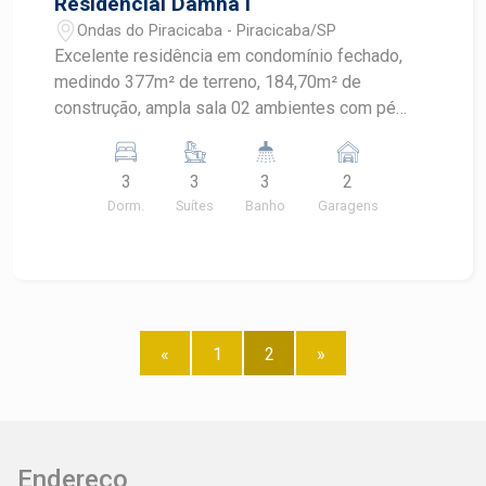
Residencial Damha I
Ondas do Piracicaba - Piracicaba/SP
Excelente residência em condomínio fechado,
medindo 377m² de terreno, 184,70m² de
construção, ampla sala 02 ambientes com pé
direito alto, rack embutido, lavabo, 3 suítes com
armários sendo 01 com closet, banheiros com
3
3
3
2
gabinete e box de vidro, cozinha planejada, área
Dorm.
Suítes
Banho
Garagens
de serviço com armário. Espaço gourmet com
churrasqueira e piscina. 02 vagas de garagem
cobertas. Ótimo acabamento.
«
1
2
»
Endereço