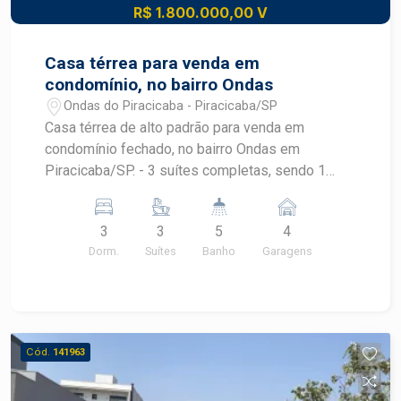
R$ 1.800.000,00 V
Casa térrea para venda em
condomínio, no bairro Ondas
Ondas do Piracicaba - Piracicaba/SP
Casa térrea de alto padrão para venda em
condomínio fechado, no bairro Ondas em
Piracicaba/SP. - 3 suítes completas, sendo 1
máster com hidromassagem; - Sala ampla para 2
ambientes integrada à cozinha com ilha; - Espaço
3
3
5
4
gourmet completo; - Piscina privativa; - Banheiro
Dorm.
Suítes
Banho
Garagens
externo; - Área de serviço coberta e com armário;
- 4 vagas de garagem, sendo 2 cobertas com
ponto de carregamento para carro elétrico. Tudo
isso em um condomínio seguro, lazer completo,
com ótima localização e infraestrutura. Excelente
Cód.
141963
oportunidade a poucos minutos do centro da
cidade!