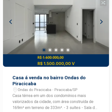
jovens, adultos e as pessoas da melhor idade
têm espaços garantidos de diversão para
momentos alegres e bem vividos. Viver no
Damha II será desfrutar de um loteamento
fechado charmoso, aconchegante e com
paisagismo de tirar o fôlego. Um espaço
planejado para que cada detalhe conquiste pela
beleza e funcionalidade.
R$ 1.600.000,00
R$ 1.500.000,00 V
Casa á venda no bairro Ondas do
Piracicaba
Ondas do Piracicaba - Piracicaba/SP
Casa térrea em um dos condomínios mais
valorizados da cidade, com área construída de
169m² em terreno de 333m². - 3 suítes - Sala de