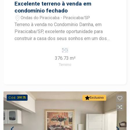
Excelente terreno à venda em
condomínio fechado
Ondas do Piracicaba - Piracicaba/SP
Terreno à venda no Condomínio Damha, em
Piracicaba/SP, excelente oportunidade para
construir a casa dos seus sonhos em um dos
residenciais mais valorizados da cidade. - Área
total de 376,73 m² - Localização privilegiada
376.73 m²
dentro do condomínio - Condomínio fechado com
Terreno
segurança 24 horas - Ampla área de lazer com: -
Playground - Salão de festas - Academia - 2
quadras de tênis - Quadra poliesportiva - 2
quadras de vôlei de areia - Mini campo de futebol
- Campo de futebol society Entre em contato
Cód.
39175
Exclusivo
conosco e agende a sua visita