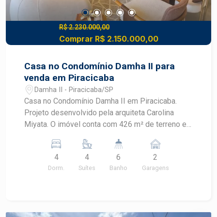
R$ 2.230.000,00
Comprar R$ 2.150.000,00
Casa no Condomínio Damha II para
venda em Piracicaba
Damha II - Piracicaba/SP
Casa no Condomínio Damha II em Piracicaba.
Projeto desenvolvido pela arquiteta Carolina
Miyata. O imóvel conta com 426 m² de terreno e
240 m² de área construída; - Vista para o Rio
Piracicaba; - Sala com pé direito alto; - Lavabo; -
4
4
6
2
4 suítes, sendo 1 máster com closet; - Janelas
Dorm.
Suítes
Banho
Garagens
automatizadas; - Mezanino com mini copa; -
Cozinha integrada com ilha, despensa e
lavanderia; - Espaço gourmet; - Piscina aquecida
e paisagismo; - Casa entregue com energia