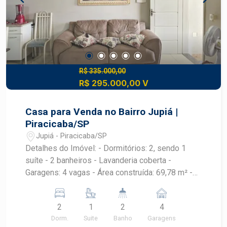
R$ 335.000,00
R$ 295.000,00 V
Casa para Venda no Bairro Jupiá |
Piracicaba/SP
Jupiá - Piracicaba/SP
Detalhes do Imóvel: - Dormitórios: 2, sendo 1
suíte - 2 banheiros - Lavanderia coberta -
Garagens: 4 vagas - Área construída: 69,78 m² -
Área do terreno: 187,12 m² Características: -
Ambientes bem iluminados e ventilados - Sala de
2
1
2
4
estar aconchegante - Cozinha funcional -
Dorm.
Suite
Banho
Garagens
Banheiro com ventilação natural - Quintal amplo,