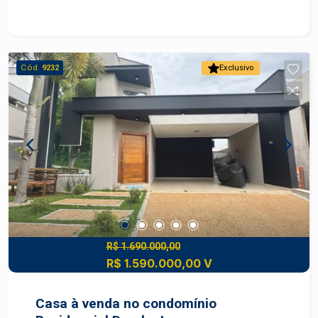
ideal para piscina com churrasqueira Localização:
- Próximo a DAMHA II - Escolas -
Supermercados - Farmácias - Transporte público
- Região tranquila e com excelente infraestrutura
Cód.
9232
Exclusivo
Agende sua visita e conheça essa oportunidade
única no bairro Jupiá!
R$ 1.690.000,00
R$ 1.590.000,00 V
Casa à venda no condomínio