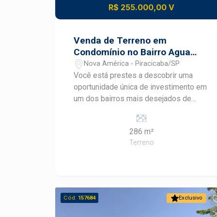
R$ 255.000,00 V
Venda de Terreno em
Condomínio no Bairro Agua
Branca
Nova América - Piracicaba/SP
Você está prestes a descobrir uma
oportunidade única de investimento em
um dos bairros mais desejados de
Piracicaba. Apresentamos um
excepcional terreno em condomínio
286 m²
fechado, localizado no tranquilo e
Terreno
arborizado bairro Agua Branca. O
terreno está situado em um condomínio
fechado, oferecendo privacidade,
segurança e uma excelente qualidade
de vida para você e sua família.
Cód.
157684
Exclusivo
Diferenciais: - Pagamento Facilitado
com o proprietário em até 120