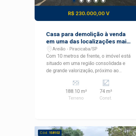
R$ 230.000,00 V
Casa para demolição à venda
em uma das localizações mais
estratégicas do bairro Areião,
Areião - Piracicaba/SP
em Piracicaba/SP.
Com 10 metros de frente, o imóvel está
situado em uma região consolidada e
de grande valorização, próximo ao
Shopping Piracicaba, Supermercado
Delta, faculdades e importantes vias de
188.10 m²
74 m²
acesso da cidade. O terreno apresenta
Terreno
Const.
excelente potencial para novos
projetos residenciais ou comerciais,
atendendo à forte demanda da região
por moradias voltadas a estudantes,
profissionais, pessoas que vivem
Cód.
158102