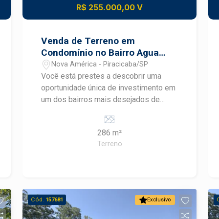
R$ 255.000,00 V
Venda de Terreno em
Condomínio no Bairro Agua
Branca
Nova América - Piracicaba/SP
Você está prestes a descobrir uma
oportunidade única de investimento em
um dos bairros mais desejados de
Piracicaba. Apresentamos um
excepcional terreno em condomínio
286 m²
fechado, localizado no tranquilo e
Terreno
arborizado bairro Agua Branca. O
terreno está situado em um condomínio
fechado, oferecendo privacidade,
segurança e uma excelente qualidade
de vida para você e sua família.
Cód.
157681
Exclusivo
Diferenciais: - Pagamento Facilitado
com o proprietário em até 120