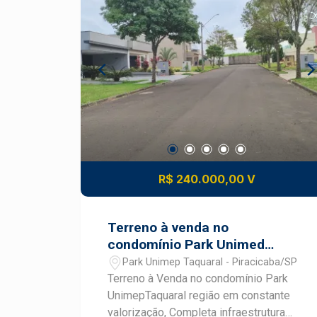
sozinhas e casais sem filhos. Além da
vocação residencial, a localização
favorece a instalação de escritórios,
clínicas, consultórios, comércios e
prestadores de serviços que buscam
visibilidade, praticidade e fácil acesso.
Uma excelente alternativa para quem
deseja investir em uma das regiões
mais dinâmicas e procuradas de
Piracicaba.
R$ 240.000,00 V
Terreno à venda no
condomínio Park Unimed
Taquaral
Park Unimep Taquaral - Piracicaba/SP
Terreno à Venda no condomínio Park
UnimepTaquaral região em constante
valorização, Completa infraestrutura