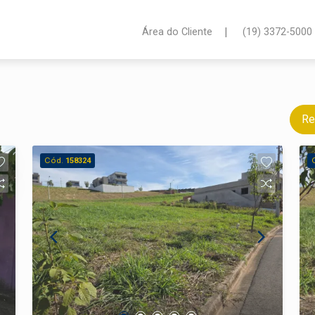
|
Área do Cliente
(19) 3372-5000
Re
Cód.
158324