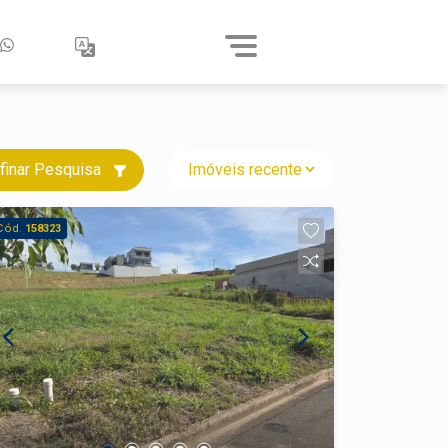
finar Pesquisa
Cód.
158323