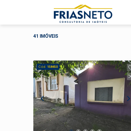
41 IMÓVEIS
Cód.
158450