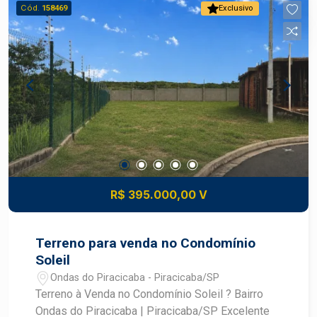
sem juros Estuda permuta com imóvel de maior
Cód.
158469
Exclusivo
ou menor valor Aceita financiamento bancário
Agende uma visita e conheça esta excelente
oportunidade.
R$ 395.000,00 V
Terreno para venda no Condomínio
Soleil
Ondas do Piracicaba - Piracicaba/SP
Terreno à Venda no Condomínio Soleil ? Bairro
Ondas do Piracicaba | Piracicaba/SP Excelente