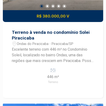
R$ 380.000,00 V
Terreno à venda no condomínio Solei
Piracicaba
Ondas do Piracicaba - Piracicaba/SP
Excelente terreno com 446 m² no Condomínio
Soleil, localizado no bairro Ondas, uma das
regiões que mais crescem em Piracicaba. Possui
vista para área verde e declive lateral, ideal para
projetos modernos e diferenciados. Destaques
446 m²
do lote: 446 m² Vista para área verde Declive
Terreno
lateral Condomínio fechado Região em
valorização Condições: Valor à vista: R$
380.000,00 Estuda parcelamento com entrada: R$
275.160,80 e saldo: 21 parcelas de R$ 4.992,34