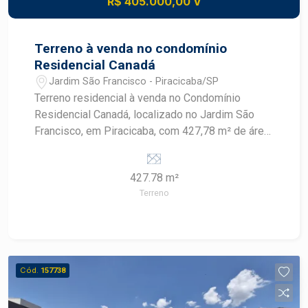
R$ 405.000,00 V
Terreno à venda no condomínio
Residencial Canadá
Jardim São Francisco - Piracicaba/SP
Terreno residencial à venda no Condomínio
Residencial Canadá, localizado no Jardim São
Francisco, em Piracicaba, com 427,78 m² de área
de terreno. O lote oferece uma área ampla para
construir uma residência personalizada em
427.78 m²
condomínio residencial. CARACTERÍSTICAS DO
Terreno
IMÓVEL - Terreno residencial em condomínio -
427,78 m² de área de terreno - Condomínio
Residencial Canadá - Localizado no Jardim São
Francisco - Finalidade residencial - Imóvel
destinado à construção - Área ampla para projeto
Cód.
157738
residencial DIFERENCIAIS DO IMÓVEL - Ampla
área de terreno com 427,78 m² - Inserido em