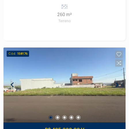
260 m²
Terreno
Cód.
158176