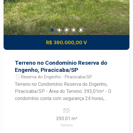
R$ 390.000,00 V
Terreno no Condomínio Reserva do
Engenho, Piracicaba/SP
Reserva do Engenho - Piracicaba/SP
Terreno no Condomínio Reserva do Engenho,
Piracicaba/SP - Área do Terreno: 393,01m² - O
condomínio conta com segurança 24 horas,
proporcionando tranquilidade e conforto para
você e sua família. - Área verde ao redor, ideal
393.01 m²
para quem aprecia a natureza e busca um
Terreno
ambiente calmo e agradável. - Proximidade com