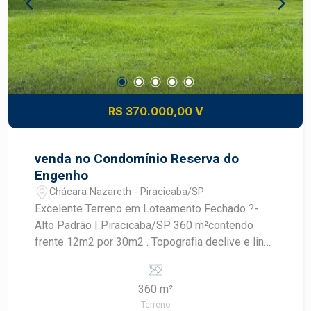
R$ 370.000,00 V
venda no Condomínio Reserva do
Engenho
Chácara Nazareth - Piracicaba/SP
Excelente Terreno em Loteamento Fechado ?-
Alto Padrão | Piracicaba/SP 360 m²contendo
frente 12m2 por 30m2 . Topografia declive e linda
vista da cidade. Localização: condomínio está
situado em uma área nobre da cidade, próximo ao
360 m²
Terras de Piracicaba e ao Morada do Engenho. A
Terreno
via de acesso principal liga rapidamente os