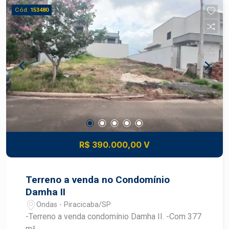
crescimento e valorização de Piracicaba.
Cód.
153480
Planejado para oferecer qualidade de vida aos
moradores, o condomínio conta com
infraestrutura moderna, portaria e ambiente
familiar, proporcionando conforto e segurança
para toda a família. Sua localização privilegiada
garante fácil acesso à Avenida Laranjal Paulista e
a diversos comércios, escolas, supermercados,
farmácias e serviços essenciais, unindo
praticidade e bem-estar no dia a dia. Agende sua
visita e conheça esta oportunidade!
R$ 390.000,00 V
Terreno a venda no Condomínio
Damha II
Ondas - Piracicaba/SP
-Terreno a venda condomínio Damha II. -Com 377
m².