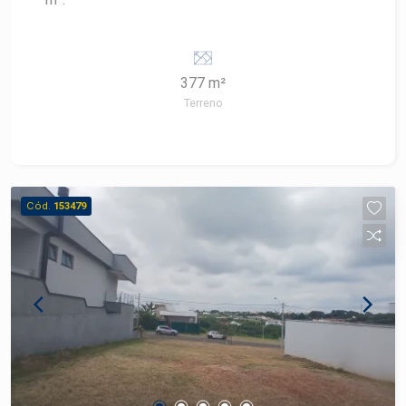
377 m²
Terreno
Cód.
153479