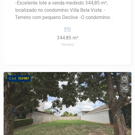
-Excelente lote a venda medindo 344,85 m²,
localizado no condomínio Villa Bela Vista. -
Terreno com pequeno Declive -O condomínio
oferece : -Piscinas: adulto com raia e piscina
infantil com deck molhado, ideais para todas as
344.85 m²
idades. -Espaço Fitness: academia equipada com
Terreno
área para ginástica. -Salões Sociais: salão de
festas decorado e salão de jogos para atividades
em grupo. -Quadras Esportivas: quadra
poliesportiva, quadra de tênis e quadra de vôlei
de areia (beach vôlei). -Áreas de Convivência: -
Cód.
153987
Brinquedoteca para crianças. -Playground, praças,
e praça de convivência para lazer ao ar livre. -
Ciclovia para atividades ao ar livre. -Quiosques
com churrasqueira e bar, ideais para encontros e
eventos informais. -Espaço gourmet autonomia
para reuniões entre moradores -Portaria 24h para
sua segurança;