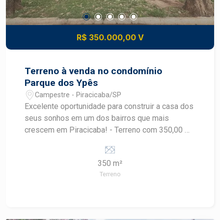
R$ 350.000,00 V
Terreno à venda no condomínio
Parque dos Ypês
Campestre - Piracicaba/SP
Excelente oportunidade para construir a casa dos
seus sonhos em um dos bairros que mais
crescem em Piracicaba! - Terreno com 350,00 m²
(14,00 x 25,00 metros), totalmente plano,
proporcionando melhor aproveitamento do
350 m²
projeto e redução de custos com terraplanagem.
Terreno
Localização: Condomínio Parque dos Ypês é um
empreendimento residencial que se destaca pela
tranquilidade, segurança e excelente localização
no bairro Campestre, uma das regiões com maior