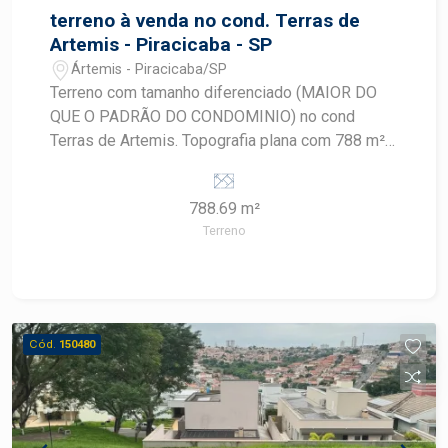
terreno à venda no cond. Terras de
Artemis - Piracicaba - SP
Ártemis - Piracicaba/SP
Terreno com tamanho diferenciado (MAIOR DO
QUE O PADRÃO DO CONDOMINIO) no cond
Terras de Artemis. Topografia plana com 788 m².
Com medidas irregular no padrão de um esquina,
o lote tem somente um vizinho de divisa.
788.69 m²
Terreno
Cód.
150480