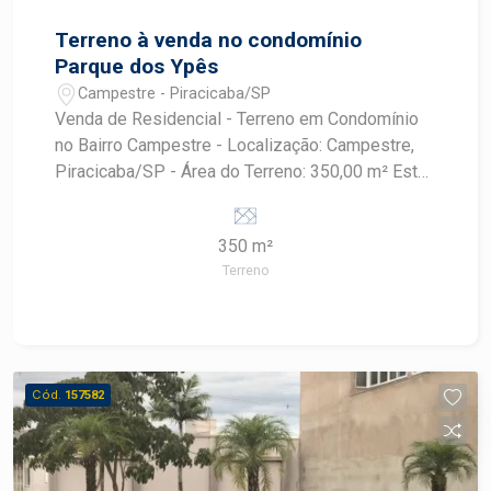
Terreno à venda no condomínio
Parque dos Ypês
Campestre - Piracicaba/SP
Venda de Residencial - Terreno em Condomínio
no Bairro Campestre - Localização: Campestre,
Piracicaba/SP - Área do Terreno: 350,00 m² Este
terreno em condomínio oferece uma ótima
oportunidade para quem busca construir a casa
350 m²
dos sonhos em uma região tranquila e valorizada.
Terreno
O bairro Campestre é conhecido pela sua
infraestrutura e qualidade de vida.
Cód.
157582