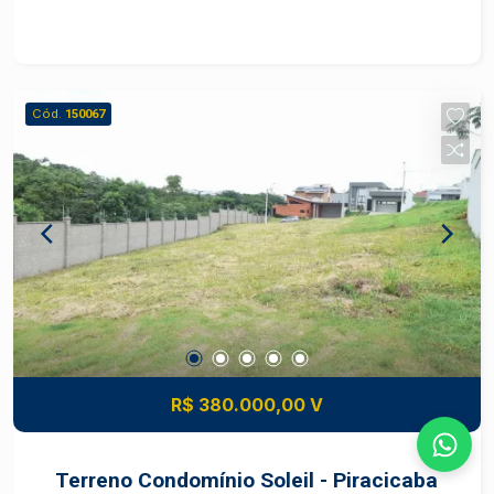
moradores ao Rio Piracicaba, permitindo chegar à
região central em cerca de 4 a 7 minutos.
Estrutura e Lazer. Espaço é amplamente
estruturado para bem-estar, convívio social e
Cód.
150067
prática de atividades físicas ao ar livre. As áreas
comuns costumam incluir:Quadra de tênis e
quadra poliesportiva, Campo de futebol society
Pistas de skate, patinação, caminhada e ciclovia
Circuito de ginástica e salão de festas. Consulte
um Especialista Frias Neto!
R$ 380.000,00 V
Terreno Condomínio Soleil - Piracicaba