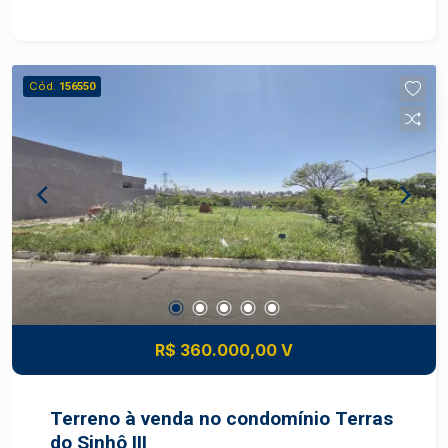
áreas comerciais, supermercados, farmácias e
escolas. - Fácil acesso às principais vias da
cidade, tornando a locomoção prática e ágil.
Cód.
156550
R$ 360.000,00 V
Terreno à venda no condomínio Terras
do Sinhô III