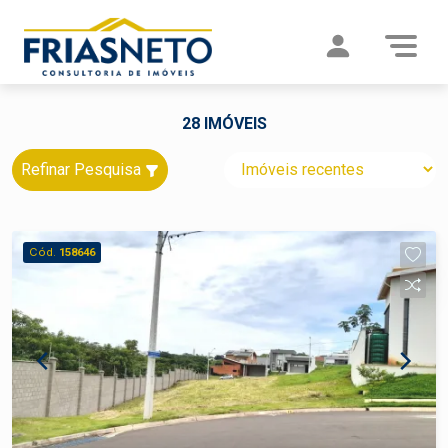
28 IMÓVEIS
Refinar Pesquisa
Cód.
158646