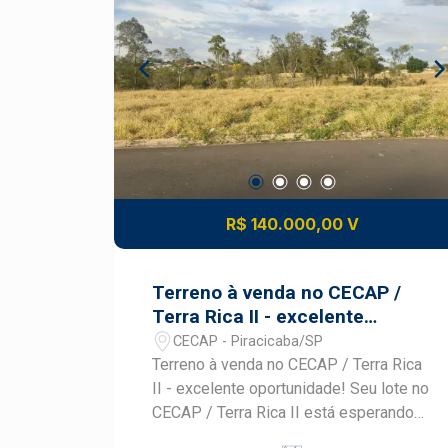
R$ 140.000,00 V
Terreno à venda no CECAP /
Terra Rica II - excelente
oportunidade!
CECAP - Piracicaba/SP
Terreno à venda no CECAP / Terra Rica
II - excelente oportunidade! Seu lote no
CECAP / Terra Rica II está esperando
por você. Terreno com 200 m², medindo