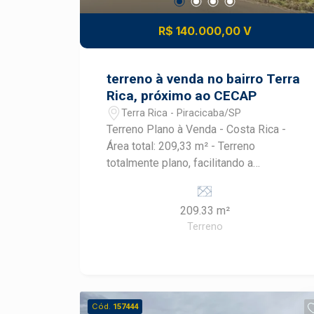
R$ 140.000,00 V
terreno à venda no bairro Terra
Rica, próximo ao CECAP
Terra Rica - Piracicaba/SP
Terreno Plano à Venda - Costa Rica -
Área total: 209,33 m² - Terreno
totalmente plano, facilitando a
construção - Excelente aproveitamento
da área para projetos residenciais -
209.33 m²
Ideal para construir sua casa, casa de
Terreno
lazer ou investimento - Localização
estratégica na Costa Rica - Região com
potencial de valorização imobiliária -
Ótima oportunidade para quem busca
tranquilidade e qualidade de vida -
Cód.
157444