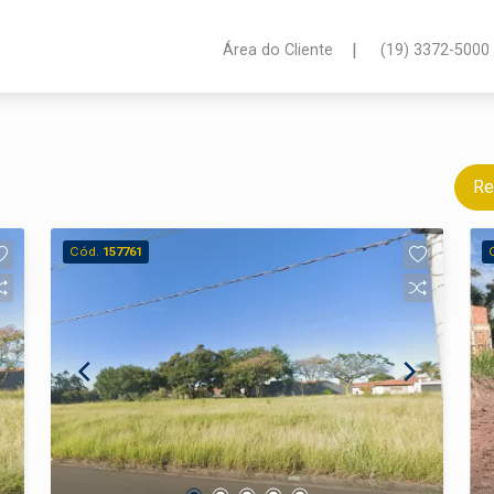
|
Área do Cliente
(19) 3372-5000
Re
Cód.
157761