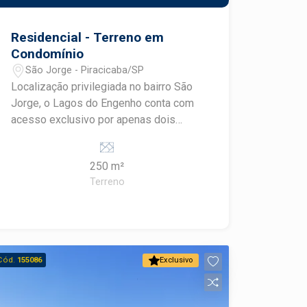
Residencial - Terreno em
Condomínio
São Jorge - Piracicaba/SP
Localização privilegiada no bairro São
Jorge, o Lagos do Engenho conta com
acesso exclusivo por apenas dois
portais de entrada e saída, o que
proporciona mais controle e segurança
250 m²
para os moradores.
Terreno
Cód.
155086
Exclusivo