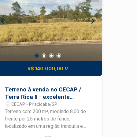
total - Medidas: 8 x 25 metros - Local
tranquilo - Próximo a mercados, padaria
e farmácias - Aceita financiamento de
terreno - Ótima opção para construir
Uma oportunidade ideal para morar ou
investir. Entre em contato e saiba mais.
#TerrenoÀVenda #Cecap #TerraRicaII
#Piracicaba #CasaPrópria
#InvestimentoImobiliário #FriasNeto
R$ 140.000,00 V
Terreno à venda no CECAP /
Terra Rica II - excelente
oportunidade!
CECAP - Piracicaba/SP
Terreno com 200 m², medindo 8,00 de
frente por 25 metros de fundo,
localizado em uma região tranquila e
com fácil acesso a mercados, padaria,