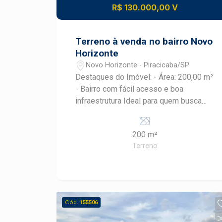
fácil à Rodovia Geraldo de Barros (SP-
R$ 130.000,00 V
304), conectando-o rapidamente ao
centro de Piracicaba e a outras cidades
da região, além de oferecer acesso a
Terreno à venda no bairro Novo
polos comerciais e áreas de lazer.
Horizonte
Novo Horizonte - Piracicaba/SP
Destaques do Imóvel: - Área: 200,00 m²
- Bairro com fácil acesso e boa
infraestrutura Ideal para quem busca
um local estratégico para moradia ou
investimento. Entre em contato e
200 m²
agende uma visita!
Terreno
Cód.
155506