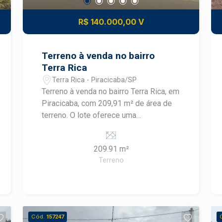
R$ 140.000,00 V
Terreno à venda no bairro
Terra Rica
Terra Rica - Piracicaba/SP
Terreno à venda no bairro Terra Rica, em
Piracicaba, com 209,91 m² de área de
terreno. O lote oferece uma
oportunidade para construir uma
residência personalizada em uma
209.91 m²
região residencial da cidade.
Terreno
CARACTERÍSTICAS DO IMÓVEL -
Terreno residencial - 209,91 m² de área
de terreno - Localizado no bairro Terra
Rica - Finalidade residencial - Imóvel
destinado à construção - Área para
Cód.
157247