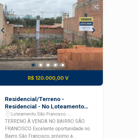
frente a área verde Documentação em
ordem Excelente opção para projeto
residencial Uma oportunidade
estratégica para construir com
segurança e investir em uma das
regiões mais promissoras de
Piracicaba. Construa seu futuro com
quem é agente de desenvolvimento do
mercado imobiliário de Piracicaba.
Agende sua visita.
R$ 120.000,00 V
Residencial/Terreno -
Residencial - No Loteamento
São Francisco
Loteamento São Francisco -
Piracicaba/SP
TERRENO À VENDA NO BAIRRO SÃO
FRANCISCO Excelente oportunidade no
Bairro São Francisco, próximo à