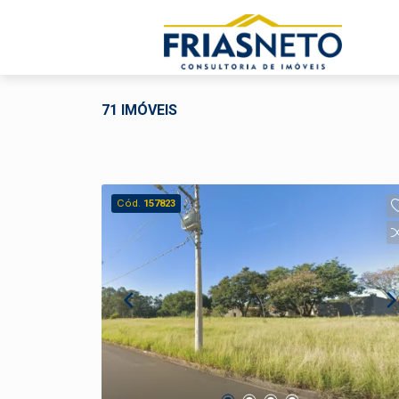
71 IMÓVEIS
Cód.
157823