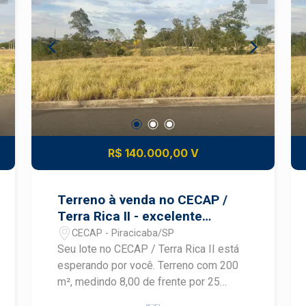
total - Medidas: 8 x 25 metros - Local
tranquilo - Próximo a mercados, padaria
e farmácias - Aceita financiamento de
terreno - Ótima opção para construir
Uma oportunidade ideal para morar ou
investir. Entre em contato e saiba mais.
#TerrenoÀVenda #Cecap #TerraRicaII
#Piracicaba #CasaPrópria
#InvestimentoImobiliário #FriasNeto
R$ 140.000,00 V
Terreno à venda no CECAP /
Terra Rica II - excelente
oportunidade!
CECAP - Piracicaba/SP
Seu lote no CECAP / Terra Rica II está
esperando por você. Terreno com 200
m², medindo 8,00 de frente por 25
metros de fundo, localizado em uma