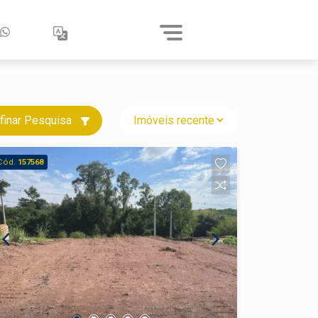
finar Pesquisa
Cód.
157568