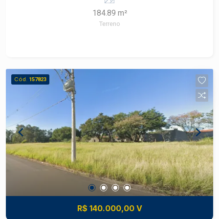
diferenciada.
mercado imobiliário de Piracicaba. Agende sua
184.89 m²
visita
Terreno
Cód.
157823
R$ 140.000,00 V