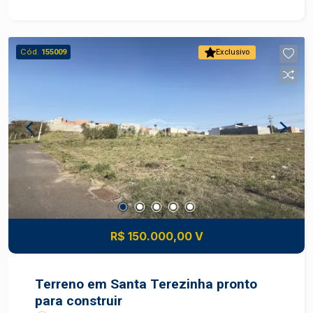
Medidas: 8 x 25 metros - Local tranquilo -
Próximo a mercados, padaria e farmácias - Aceita
financiamento de terreno - Ótima opção para
Cód.
155009
Exclusivo
construir Uma oportunidade ideal para morar ou
investir. Entre em contato e saiba mais.
#TerrenoÀVenda #Cecap #TerraRicaII
#Piracicaba #CasaPrópria
#InvestimentoImobiliário #FriasNeto
R$ 150.000,00 V
Terreno em Santa Terezinha pronto
para construir