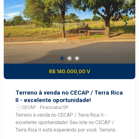
destaques do bairro é a proximidade com áreas
verdes, como o Horto Florestal de Tupi, que
oferece opções de lazer ao ar livre, trilhas e
contato direto com a natureza, sendo ideal para
quem busca atividades recreativas em
ambientes naturais. O bairro também tem acesso
fácil à Rodovia Geraldo de Barros (SP-304),
conectando-o rapidamente ao centro de
Piracicaba e a outras cidades da região, além de
oferecer acesso a polos comerciais e áreas de
R$ 140.000,00 V
lazer.
Terreno à venda no CECAP / Terra Rica
II - excelente oportunidade!
CECAP - Piracicaba/SP
Terreno à venda no CECAP / Terra Rica II -
excelente oportunidade! Seu lote no CECAP /
Terra Rica II está esperando por você. Terreno
com 200 m², medindo 8,00 de frente por 25