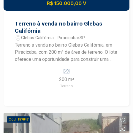
R$ 150.000,00 V
Terreno à venda no bairro Glebas
Califórnia
Glebas Califórnia - Piracicaba/SP
Terreno à venda no bairro Glebas Califórnia, em
Piracicaba, com 200 m² de área de terreno. O lote
oferece uma oportunidade para construir uma
residência personalizada em uma região
residencial da cidade. CARACTERÍSTICAS DO
200 m²
IMÓVEL - Terreno residencial - 200 m² de área
Terreno
de terreno - Localizado no bairro Glebas
Califórnia - Finalidade residencial - Imóvel
destinado à construção - Área para
desenvolvimento de projeto residencial
DIFERENCIAIS DO IMÓVEL - Área de terreno de
Cód.
157847
200 m² - Possibilidade de desenvolver projeto
personalizado - Espaço para construir conforme