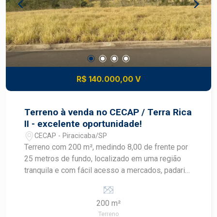
#Cecap #TerraRicaII #Piracicaba #CasaPrópria
#InvestimentoImobiliário #FriasNeto
R$ 140.000,00 V
Terreno à venda no CECAP / Terra Rica
II - excelente oportunidade!
CECAP - Piracicaba/SP
Terreno com 200 m², medindo 8,00 de frente por
25 metros de fundo, localizado em uma região
tranquila e com fácil acesso a mercados, padaria,
farmácias e demais comércios do dia a dia. Uma
excelente opção para quem deseja realizar o
200 m²
sonho da casa própria e construir do seu jeito, em
Terreno
um bairro com praticidade e boa localização.