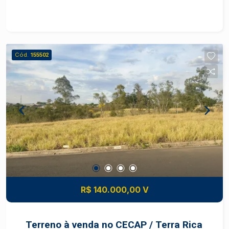
Destaques do terreno: - 200 m² de área total -
Medidas: 8 x 25 metros - Local tranquilo -
Próximo a mercados, padaria e farmácias - Aceita
financiamento de terreno - Ótima opção para
Cód.
155502
construir Uma oportunidade ideal para morar ou
investir. Entre em contato e saiba mais.
#TerrenoÀVenda #Cecap #TerraRicaII
#Piracicaba #CasaPrópria
#InvestimentoImobiliário #FriasNeto
R$ 140.000,00 V
Terreno à venda no CECAP / Terra Rica