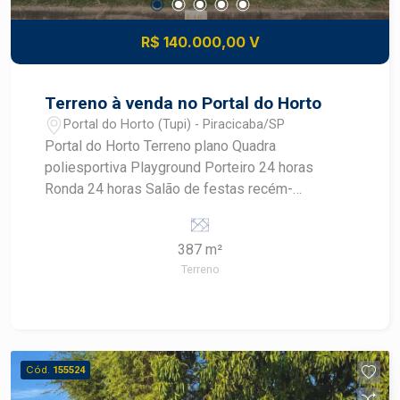
R$ 140.000,00 V
Terreno à venda no Portal do Horto
Portal do Horto (Tupi) - Piracicaba/SP
Portal do Horto Terreno plano Quadra
poliesportiva Playground Porteiro 24 horas
Ronda 24 horas Salão de festas recém-
reformado O Portal do Horto, localizado no
distrito de Tupi, em Piracicaba, conhecido por
387 m²
oferecer tranquilidade e contato com a natureza.
Terreno
A região já conta com comércios locais como
mercados, padarias e pequenos
estabelecimentos de conveniência. Serviços
essenciais, como escolas e unidades de saúde,
estão disponíveis nas proximidades,
Cód.
155524
principalmente no distrito de Tupi. Um dos