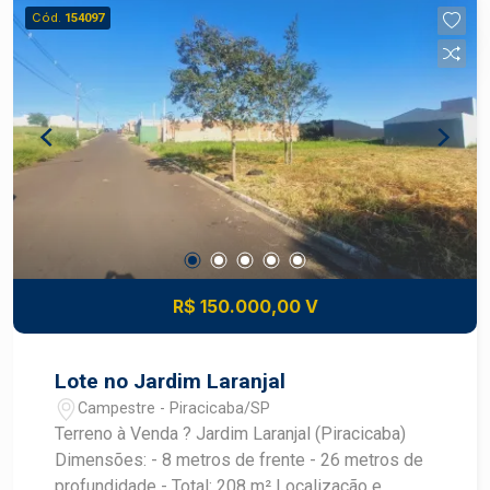
facilitando a construção Rua tranquila e com boa
Cód.
154097
vizinhança Documentação em ordem Ideal para
projetos residenciais Aproveite esta
oportunidade de investir em um dos bairros mais
promissores de Piracicaba. Construa seu futuro
com quem é agente de desenvolvimento do
mercado imobiliário de Piracicaba. Agende sua
visita.
R$ 150.000,00 V
Lote no Jardim Laranjal
Campestre - Piracicaba/SP
Terreno à Venda ? Jardim Laranjal (Piracicaba)
Dimensões: - 8 metros de frente - 26 metros de
profundidade - Total: 208 m² Localização e