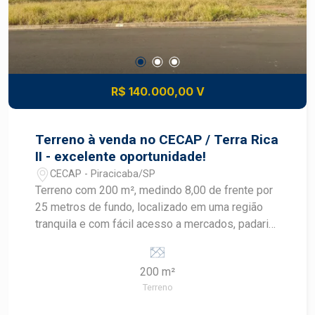
R$ 140.000,00 V
Terreno à venda no CECAP / Terra Rica
II - excelente oportunidade!
CECAP - Piracicaba/SP
Terreno com 200 m², medindo 8,00 de frente por
25 metros de fundo, localizado em uma região
tranquila e com fácil acesso a mercados, padaria,
farmácias e demais comércios do dia a dia. Uma
excelente opção para quem deseja realizar o
200 m²
sonho da casa própria e construir do seu jeito, em
Terreno
um bairro com praticidade e boa localização.
Destaques do terreno: - 200 m² de área total -