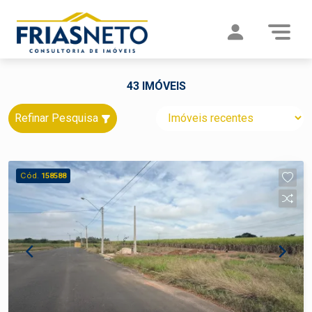
43 IMÓVEIS
Refinar Pesquisa
Cód.
158588