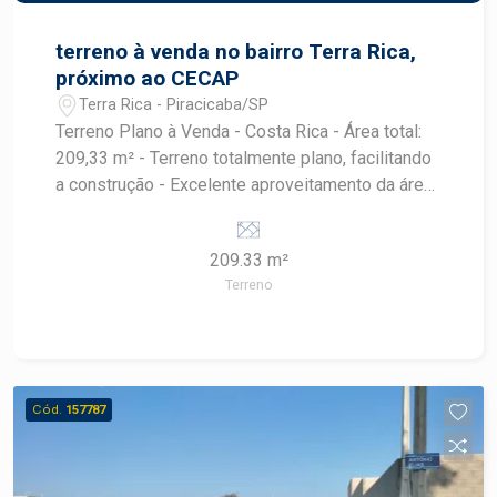
terreno à venda no bairro Terra Rica,
próximo ao CECAP
Terra Rica - Piracicaba/SP
Terreno Plano à Venda - Costa Rica - Área total:
209,33 m² - Terreno totalmente plano, facilitando
a construção - Excelente aproveitamento da área
para projetos residenciais - Ideal para construir
sua casa, casa de lazer ou investimento -
209.33 m²
Localização estratégica na Costa Rica - Região
Terreno
com potencial de valorização imobiliária - Ótima
oportunidade para quem busca tranquilidade e
qualidade de vida - Pronto para receber seu
projeto dos sonhos
Cód.
157787