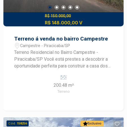
R$ 150.000,00
R$ 148.000,00 V
Terreno á venda no bairro Campestre
Campestre - Piracicaba/SP
Terreno Residencial no Bairro Campestre -
Piracicaba/SP Você está prestes a descobrir a
oportunidade perfeita para construir a casa dos
seus sonhos! Apresentamos um terreno
residencial localizado no bairro Campestre, em
200.48 m²
Piracicaba/SP. Detalhes do Imóvel: - Tipo:
Terreno
Terreno Residencial - Localização: Bairro
Campestre, Piracicaba/SP - Área do Terreno:
200,48 m² Características do Terreno: -
Dimensões Ideais: Com 200,48 m², o terreno é
perfeito para a construção de uma residência
Cód.
158256
Exclusivo