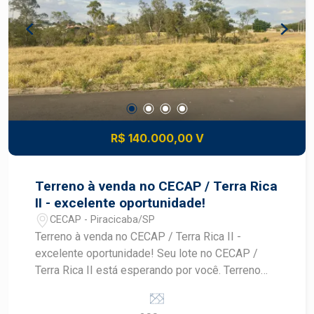
construir Uma oportunidade ideal para morar ou
investir. Entre em contato e saiba mais.
#TerrenoÀVenda #Cecap #TerraRicaII
#Piracicaba #CasaPrópria
#InvestimentoImobiliário #FriasNeto
R$ 140.000,00 V
Terreno à venda no CECAP / Terra Rica
II - excelente oportunidade!
CECAP - Piracicaba/SP
Terreno à venda no CECAP / Terra Rica II -
excelente oportunidade! Seu lote no CECAP /
Terra Rica II está esperando por você. Terreno
com 200 m², medindo 8,00 de frente por 25
metros de fundo, localizado em uma região