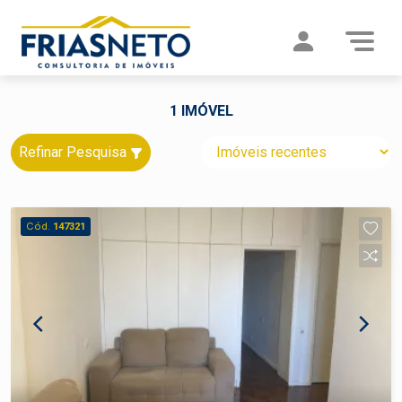
1 IMÓVEL
Refinar Pesquisa
Cód.
147321