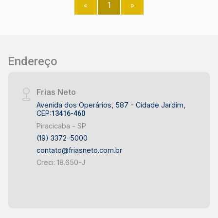
supermercados, farmácias, restaurantes e
«
1
»
opções de transporte público. A proximidade
com áreas comerciais e serviços essenciais
torna este apartamento uma excelente opção
para quem valoriza a praticidade. Não perca essa
oportunidade! Agende uma visita
Endereço
Frias Neto
Avenida dos Operários, 587 - Cidade Jardim,
CEP:
13416-460
Piracicaba - SP
(19) 3372-5000
contato@friasneto.com.br
Creci: 18.650-J