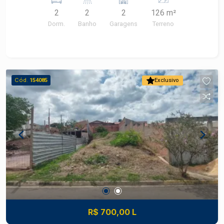
além de estar próximo a supermercados,
2
2
2
126 m²
escolas, farmácias e comércios diversos,
Dorm.
Banho
Garagens
Terreno
garantindo praticidade no dia a dia.
Características da casa: -2 dormitórios com ar-
condicionado -Sala confortável -Cozinha com
armários planejados -Lavanderia independente -
Quarto de despejo -Sacada, proporcionando um
Cód.
154085
Exclusivo
espaço arejado para relaxamento; -2 vagas de
garagem Energia fotovoltaica, promovendo
economia e sustentabilidade. Esta casa
assobradada é ideal para quem busca conforto,
funcionalidade e uma localização estratégica.
*Construa seu futuro com quem é agente de
desenvolvimento do mercado imobiliário de
Piracicaba. Agende sua visita.
R$ 700,00 L