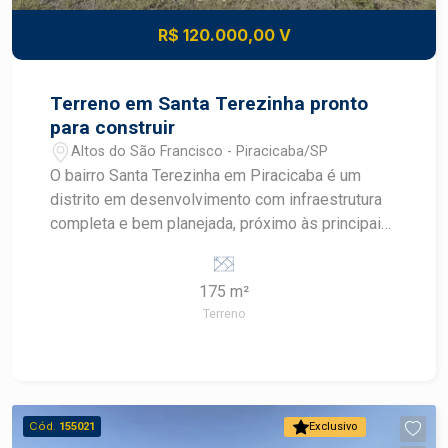
desenvolvimento do mercado imobiliário de
R$ 120.000,00 V
Piracicaba. Agende sua visita.
Terreno em Santa Terezinha pronto
para construir
Altos do São Francisco - Piracicaba/SP
O bairro Santa Terezinha em Piracicaba é um
distrito em desenvolvimento com infraestrutura
completa e bem planejada, próximo às principais
avenidas como Corcovado, Cristóvão Colombo e
rodovias SP308 e SP304. A região conta com
175 m²
comércio variado, transporte público, escolas,
Terreno
supermercados e acesso facilitado tanto ao
centro quanto a outros bairros como Vila
Rezende e Parque Conceição. Descritivo do
Terreno Área total: 175,00² pronto para construir
Diferenciais: Melhor quadra do bairro Vantagens
Cód.
155021
Exclusivo
estratégicas Localização: terreno em bairro