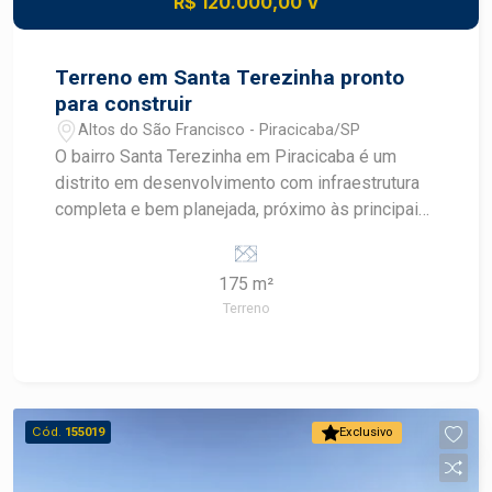
R$ 120.000,00 V
Piracicaba. Agende sua visita.
Terreno em Santa Terezinha pronto
para construir
Altos do São Francisco - Piracicaba/SP
O bairro Santa Terezinha em Piracicaba é um
distrito em desenvolvimento com infraestrutura
completa e bem planejada, próximo às principais
avenidas como Corcovado, Cristóvão Colombo e
rodovias SP308 e SP304. A região conta com
175 m²
comércio variado, transporte público, escolas,
Terreno
supermercados e acesso facilitado tanto ao
centro quanto a outros bairros como Vila
Rezende e Parque Conceição. Descritivo do
Terreno Área total: 175,00 m² pronto para
construir Diferenciais: Melhor quadra do bairro
Cód.
155019
Exclusivo
Vantagens estratégicas Localização: terreno em
bairro planejado com acesso fácil a rodovias e