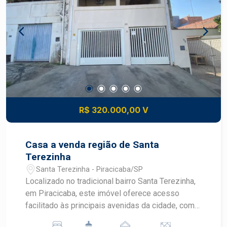
Cozinha: Espaçosa, equipada com armários
embutidos, ideal para quem aprecia praticidade
no dia a dia. Dormitórios: Três suítes, sendo uma
com closet e duas com armários embutidos,
oferecendo conforto e organização. Lavanderia:
Área funcional, facilitando as tarefas domésticas.
Quintal: Espaçoso, com edícula, proporcionando
um espaço adicional para lazer ou
armazenamento. Construa seu futuro com quem é
R$ 320.000,00 V
agente de desenvolvimento do mercado
imobiliário de Piracicaba. Agende sua visita.
Casa a venda região de Santa
Terezinha
Santa Terezinha - Piracicaba/SP
Localizado no tradicional bairro Santa Terezinha,
em Piracicaba, este imóvel oferece acesso
facilitado às principais avenidas da cidade, como
Cristóvão Colombo e Euclides de Figueiredo,