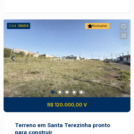
centro quanto a outros bairros como Vila
Rezende e Parque Conceição. Descritivo do
Terreno Área total: 175,00 m² pronto para
construir Diferenciais: Melhor quadra do bairro
Cód.
155013
Exclusivo
Vantagens estratégicas Localização: terreno em
bairro planejado com acesso fácil a rodovias e
serviços Valorização: região com crescimento
constante de comércio e residências novas, boa
perspectiva de ganho patrimonial Conveniência:
proximidade de escolas, supermercados,
transportes, serviços e lazer comunitário
Construa o imóvel dos seus sonhos com
segurança e excelente potencial de valorização.
Construa seu futuro com quem é agente de
desenvolvimento do mercado imobiliário de
R$ 120.000,00 V
Piracicaba. Agende sua visita.
Terreno em Santa Terezinha pronto
para construir