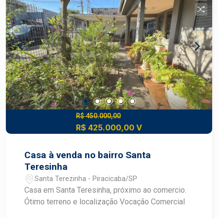
planejado com acesso fácil a rodovias e serviços
Valorização: região com crescimento constante
de comércio e residências novas, boa
perspectiva de ganho patrimonial Conveniência:
proximidade de escolas, supermercados,
transportes, serviços e lazer comunitário
Construa o imóvel dos seus sonhos com
segurança e excelente potencial de valorização.
Construa seu futuro com quem é agente de
desenvolvimento do mercado imobiliário de
R$ 450.000,00
R$ 425.000,00 V
Piracicaba. Agende sua visita.
Casa à venda no bairro Santa
Teresinha
Santa Terezinha - Piracicaba/SP
Casa em Santa Teresinha, próximo ao comercio.
Ótimo terreno e localização Vocação Comercial