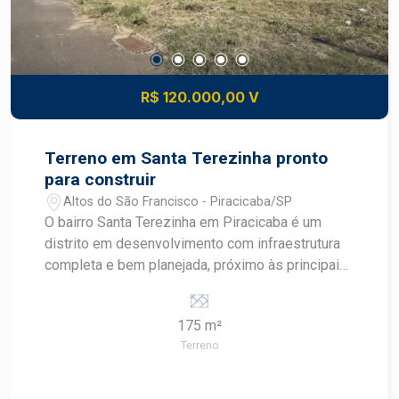
transportes, serviços e lazer comunitário
Construa o imóvel dos seus sonhos com
segurança e excelente potencial de valorização.
Construa seu futuro com quem é agente de
desenvolvimento do mercado imobiliário de
R$ 120.000,00 V
Piracicaba. Agende sua visita.
Terreno em Santa Terezinha pronto
para construir
Altos do São Francisco - Piracicaba/SP
O bairro Santa Terezinha em Piracicaba é um
distrito em desenvolvimento com infraestrutura
completa e bem planejada, próximo às principais
avenidas como Corcovado, Cristóvão Colombo e
rodovias SP308 e SP304. A região conta com
175 m²
comércio variado, transporte público, escolas,
Terreno
supermercados e acesso facilitado tanto ao
centro quanto a outros bairros como Vila
Rezende e Parque Conceição. Descritivo do