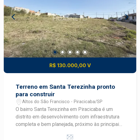
serviços Valorização: região com crescimento
constante de comércio e residências novas, boa
perspectiva de ganho patrimonial Conveniência:
proximidade de escolas, supermercados,
transportes, serviços e lazer comunitário
Construa o imóvel dos seus sonhos com
segurança e excelente potencial de valorização.
Construa seu futuro com quem é agente de
desenvolvimento do mercado imobiliário de
R$ 130.000,00 V
Piracicaba. Agende sua visita.
Terreno em Santa Terezinha pronto
para construir
Altos do São Francisco - Piracicaba/SP
O bairro Santa Terezinha em Piracicaba é um
distrito em desenvolvimento com infraestrutura
completa e bem planejada, próximo às principais
avenidas como Corcovado, Cristóvão Colombo e
rodovias SP308 e SP304. A região conta com