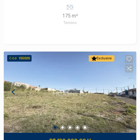
avenidas como Corcovado, Cristóvão Colombo e
rodovias SP308 e SP304. A região conta com
175 m²
comércio variado, transporte público, escolas,
Terreno
supermercados e acesso facilitado tanto ao
centro quanto a outros bairros como Vila
Rezende e Parque Conceição. Descritivo do
Terreno Área total: 175,00 m² pronto para
construir Diferenciais: Melhor quadra do bairro
Cód.
155020
Exclusivo
Vantagens estratégicas Localização: terreno em
bairro planejado com acesso fácil a rodovias e
serviços Valorização: região com crescimento
constante de comércio e residências novas, boa
perspectiva de ganho patrimonial Conveniência:
proximidade de escolas, supermercados,
transportes, serviços e lazer comunitário
Construa o imóvel dos seus sonhos com
segurança e excelente potencial de valorização.
Construa seu futuro com quem é agente de
desenvolvimento do mercado imobiliário de