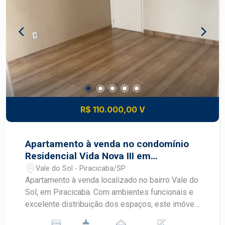
Topografia plana; Excelente aproveitamento do
terreno; Ideal para construção residencial; Bairro
em expansão e com grande potencial de
valorização. Entre em contato para mais
informações e agende uma visita!
R$ 110.000,00 V
Apartamento à venda no condomínio
Residencial Vida Nova III em
Piracicaba
Vale do Sol - Piracicaba/SP
Apartamento à venda localizado no bairro Vale do
Sol, em Piracicaba. Com ambientes funcionais e
excelente distribuição dos espaços, este imóvel
é uma ótima opção para quem busca conforto,