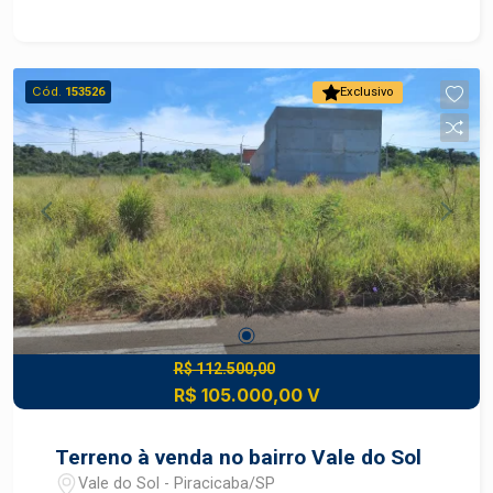
infraestrutura completa e qualidade de vida. Ideal
para projetos residenciais ou investimento, o
local conta com ruas asfaltadas, iluminação
Cód.
153526
Exclusivo
pública e fácil acesso a comércios, escolas e
serviços essenciais. Aproveite essa chance de
garantir seu espaço em um bairro em
crescimento! Construa seu futuro com quem é
agente de desenvolvimento do mercado
imobiliário de Piracicaba. Agende sua visita.
Localização com fácil acesso a comércios,
escolas e serviços essenciais. Excelente opção
para projetos residenciais ou investimento.
Construa seu futuro com quem é agente de
desenvolvimento do mercado imobiliário de
R$ 112.500,00
R$ 105.000,00 V
Piracicaba. Agende sua visita.
Terreno à venda no bairro Vale do Sol
Vale do Sol - Piracicaba/SP