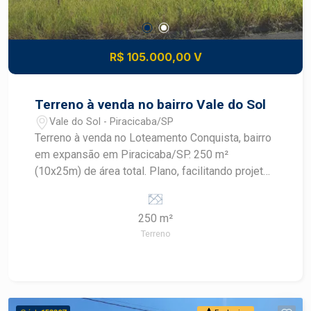
R$ 105.000,00 V
Terreno à venda no bairro Vale do Sol
Vale do Sol - Piracicaba/SP
Terreno à venda no Loteamento Conquista, bairro
em expansão em Piracicaba/SP. 250 m²
(10x25m) de área total. Plano, facilitando projetos
de construção. Infraestrutura completa: ruas
asfaltadas, iluminação pública e rede de
250 m²
serviços. Localização com fácil acesso a
Terreno
comércios, escolas e serviços essenciais.
Excelente opção para projetos residenciais ou
investimento. Construa seu futuro com quem é
agente de desenvolvimento do mercado
imobiliário de Piracicaba. Agende sua visita.