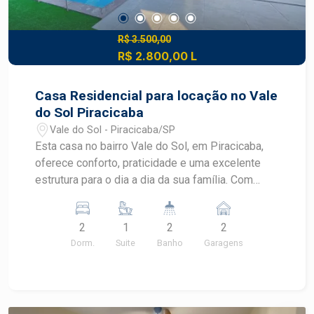
R$ 3.500,00
R$ 2.800,00 L
Casa Residencial para locação no Vale
do Sol Piracicaba
Vale do Sol - Piracicaba/SP
Esta casa no bairro Vale do Sol, em Piracicaba,
oferece conforto, praticidade e uma excelente
estrutura para o dia a dia da sua família. Com
ambientes funcionais, área de lazer privativa e
fácil acesso aos principais serviços da região, é
2
1
2
2
uma ótima opção para quem busca qualidade de
Dorm.
Suite
Banho
Garagens
vida em uma localização tranquila.
CARACTERÍSTICAS DO IMÓVEL - 2 dormitórios,
sendo 1 suíte - Sala de estar - Cozinha - Banheiro
social - Ambientes bem distribuídos - Piscina