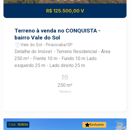
ampla - Comércio de bairro - Escritórios e
consultórios - Salões e estabelecimentos de
R$ 125.500,00 V
serviços - Investidores e construtores -
Excelente oportunidade de investimento Um
terreno com medidas estratégicas e uso misto,
Terreno à venda no CONQUISTA -
oferecendo flexibilidade para diversos tipos de
bairro Vale do Sol
projetos e grande potencial de valorização. Entre
Vale do Sol - Piracicaba/SP
em contato para mais informações e agende uma
Detalhe do Imóvel: - Terreno Residencial - Área
visita!
250 m² - Frente 10 m - Fundo 10 m Lado
esquerdo 25 m - Lado direito 25 m
250 m²
Terreno
Cód.
153534
Exclusivo