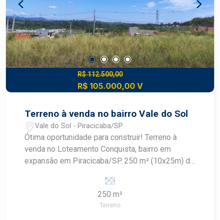
R$ 112.500,00
R$ 105.000,00 V
Terreno à venda no bairro Vale do Sol
Vale do Sol - Piracicaba/SP
Ótima oportunidade para construir! Terreno à
venda no Loteamento Conquista, bairro em
expansão em Piracicaba/SP. 250 m² (10x25m) de
área total. Plano, facilitando projetos de
construção. Infraestrutura completa: ruas
250 m²
asfaltadas, iluminação pública e rede de
Terreno
serviços.Terreno plano de 250m² (10x25m) em
loteamento novo, planejado para oferecer