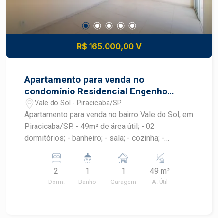
R$ 165.000,00 V
Apartamento para venda no
condomínio Residencial Engenho
Resende
Vale do Sol - Piracicaba/SP
Apartamento para venda no bairro Vale do Sol, em
Piracicaba/SP. - 49m² de área útil; - 02
dormitórios; - banheiro; - sala; - cozinha; -
lavanderia; - 1 vaga. ESTÁ ALUGADO!
2
1
1
49 m²
Dorm.
Banho
Garagem
A. Útil