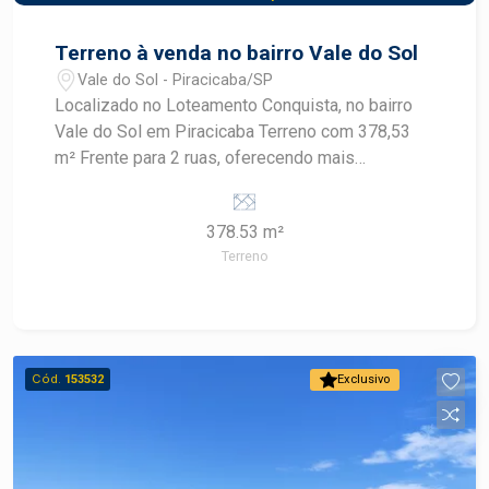
Terreno à venda no bairro Vale do Sol
Vale do Sol - Piracicaba/SP
Localizado no Loteamento Conquista, no bairro
Vale do Sol em Piracicaba Terreno com 378,53
m² Frente para 2 ruas, oferecendo mais
versatilidade de projeto Bairro planejado com
áreas residenciais, comerciais e de uso misto
378.53 m²
Infraestrutura completa, ideal para moradores e
Terreno
investidores Opção para uso residencial ou
comercial Construa seu futuro com quem é
agente de desenvolvimento do mercado
imobiliário de Piracicaba. Agende sua visita.
Cód.
153532
Exclusivo