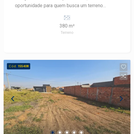
oportunidade para quem busca um terreno
versátil, com potencial tanto para moradia quanto
para instalação de atividades comerciais, em uma
380 m²
localização privilegiada e com grande potencial
Terreno
de valorização. Características do imóvel: -
Terreno com uso residencial e comercial (misto) -
Área total de 380,00 m² - 10 metros de frente -
10 metros de fundo - 38 metros na lateral
esquerda - 38 metros na lateral direita -
Cód.
155408
Topografia favorável para construção - Excelente
aproveitamento do espaço para diversos
projetos Diferenciais: - Localização privilegiada
no Conquista Vale do Sol - Região em constante
crescimento e valorização - Fácil acesso às
principais vias da cidade - Infraestrutura urbana
completa nas proximidades - Ideal para quem
deseja unir moradia e negócio em um único
endereço Ideal para: - Construção de residência