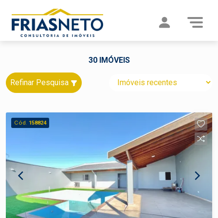
30 IMÓVEIS
Refinar Pesquisa
Cód.
158824