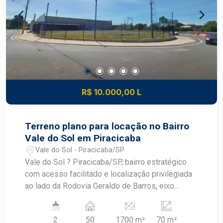
R$ 10.000,00 L
Terreno plano para locação no Bairro
Vale do Sol em Piracicaba
Vale do Sol - Piracicaba/SP
Vale do Sol ? Piracicaba/SP, bairro estratégico
com acesso facilitado e localização privilegiada
ao lado da Rodovia Geraldo de Barros, eixo
fundamental para logística e deslocamento
rápido. Região com perfil comercial e industrial,
2
50
1700 m²
70 m²
ideal para empresas que buscam visibilidade e