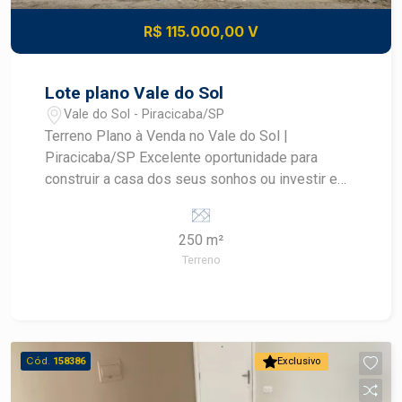
R$ 115.000,00 V
Lote plano Vale do Sol
Vale do Sol - Piracicaba/SP
Terreno Plano à Venda no Vale do Sol |
Piracicaba/SP Excelente oportunidade para
construir a casa dos seus sonhos ou investir em
uma região em constante crescimento! Terreno
com 250 m² (10 x 25 metros), totalmente plano,
250 m²
proporcionando praticidade na execução do
Terreno
projeto e menor custo com terraplenagem.
Localizado no bairro Vale do Sol, um loteamento
que vem se destacando pelo desenvolvimento e
pela boa infraestrutura, com fácil acesso às
principais vias da cidade e proximidade de
Cód.
158386
Exclusivo
comércios, escolas, serviços e transporte.
Destaques do imóvel: 250 m² (10 x 25 m);