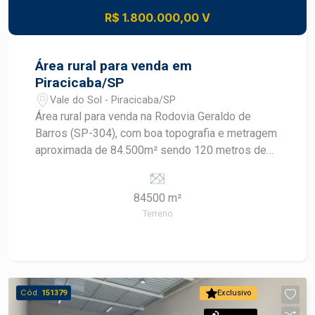
R$ 1.800.000,00 V
Área rural para venda em
Piracicaba/SP
Vale do Sol - Piracicaba/SP
Área rural para venda na Rodovia Geraldo de
Barros (SP-304), com boa topografia e metragem
aproximada de 84.500m² sendo 120 metros de
frente para a rodovia. Finalidade rural, comercial
ou industrial.
84500 m²
Terreno
Cód.
151379
Exclusivo