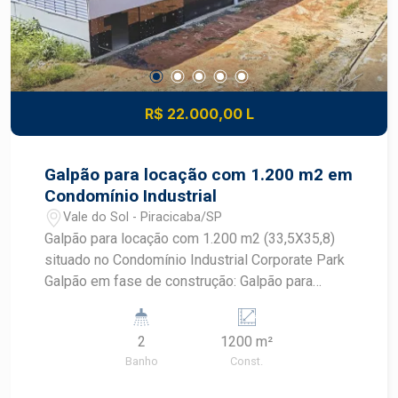
R$ 22.000,00 L
Galpão para locação com 1.200 m2 em
Condomínio Industrial
Vale do Sol - Piracicaba/SP
Galpão para locação com 1.200 m2 (33,5X35,8)
situado no Condomínio Industrial Corporate Park
Galpão em fase de construção: Galpão para
locação no condomínio industrial e logístico em
localização privilegiada: ao lado da Rodovia
2
1200 m²
SP304 (Rodovia Geraldo de Barros, KM 173),
Banho
Const.
com saída para varias cidades vizinhas tais com:
São Pedro, Charqueada, Rio das Pedras, Rio