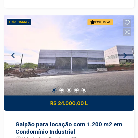
Claro. - Galpão novo, sendo a primeira locação;
-1200m² de área útil; - Pé direito de 7metros; -
Vestiários; - Piso de alta resistência 6 toneladas
Cód.
156612
Exclusivo
por metro quadrado; - Cisterna de 2.000 litros; -
Energia trifásica; - Fechamento em concreto pré-
moldado; - Telha zipada com face felt com
proteção termo acústica; - Iluminação em LED.
Oportunidade exclusiva, agende sua visita.
R$ 24.000,00 L
Galpão para locação com 1.200 m2 em
Condomínio Industrial