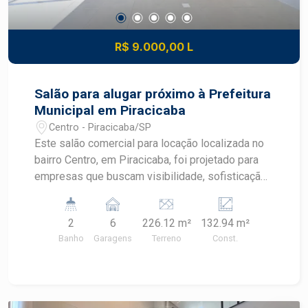
R$ 9.000,00 L
Salão para alugar próximo à Prefeitura
Municipal em Piracicaba
Centro - Piracicaba/SP
Este salão comercial para locação localizada no
bairro Centro, em Piracicaba, foi projetado para
empresas que buscam visibilidade, sofisticação
e excelente infraestrutura. Com arquitetura
contemporânea, acabamento de alto padrão e
2
6
226.12 m²
132.94 m²
localização estratégica em uma das avenidas de
Banho
Garagens
Terreno
Const.
maior fluxo da cidade, o imóvel oferece um
espaço versátil para diferentes segmentos
comerciais no Centro de Piracicaba.
CARACTERÍSTICAS DO IMÓVEL - Salão