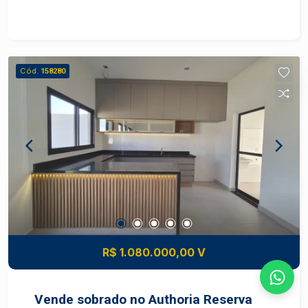
de altíssima qualidade e ar-condicionado,
proporcionando conforto e praticidade em todos
os ambientes. Localizado em andar alto, o imóvel
conta com vista livre e privilegiada, além de
Cód.
158280
receber o agradável sol da manhã. A cozinha é
completa e funcional, equipada com cooktop,
coifa e fornos embutidos, integrada a um
sofisticado projeto luminotécnico que valoriza
cada detalhe do apartamento. O imóvel dispõe
ainda de 3 vagas de garagem, oferecendo mais
comodidade para toda a família. O condomínio
conta com área de lazer completa,
proporcionando opções de entretenimento,
esporte e bem-estar para todas as idades. Um
imóvel exclusivo, ideal para quem busca
R$ 1.080.000,00 V
conforto, sofisticação e qualidade de vida.
Vende sobrado no Authoria Reserva