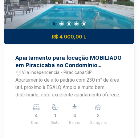
- Ar-condicionado em todos os ambientes. -
Sistema de aquecimento central com boiler. -
Sistema de energia fotovoltaica com 12 placas
solares. - Dois reservatórios de água com
capacidade de 500 litros cada. Um imóvel que
R$ 4.000,00 L
reúne conforto, sofisticação, tecnologia e
eficiência energética, pensado em cada detalhe.
Apartamento para locação MOBILIADO
em Piracicaba no Condomínio
Residencial Europa proximo a Esalq
Vila Independência - Piracicaba/SP
Apartamento de alto padrão com 230 m² de área
útil, próximo à ESALQ Amplo e muito bem
distribuído, este excelente apartamento oferece
conforto, funcionalidade e localização
privilegiada. O imóvel conta com 3 vagas de
4
1
4
3
garagem e depósito privativo, além de uma
Dorm.
Suite
Banho
Garagens
espaçosa sala para 3 ambientes, integrada a uma
ampla sacada fechada com vidro, ideal para