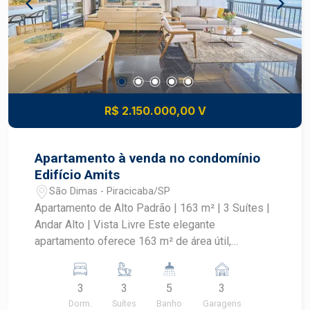
R$ 2.150.000,00 V
Apartamento à venda no condomínio
Edifício Amits
São Dimas - Piracicaba/SP
Apartamento de Alto Padrão | 163 m² | 3 Suítes |
Andar Alto | Vista Livre Este elegante
apartamento oferece 163 m² de área útil,
distribuídos em um projeto moderno e
sofisticado, com acabamento de alto padrão e
3
3
5
3
excelente aproveitamento dos espaços. São 3
Dorm.
Suítes
Banho
Garagens
suítes, todas equipadas com móveis planejados