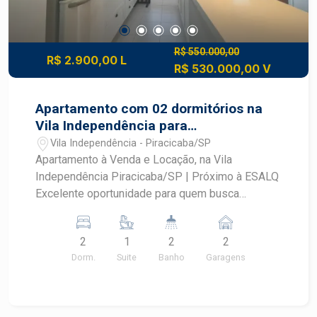
R$ 550.000,00
R$ 2.900,00 L
R$ 530.000,00 V
Apartamento com 02 dormitórios na
Vila Independência para
venda/locação
Vila Independência - Piracicaba/SP
Apartamento à Venda e Locação, na Vila
Independência Piracicaba/SP | Próximo à ESALQ
Excelente oportunidade para quem busca
conforto, sofisticação e uma localização
privilegiada em uma das regiões mais
2
1
2
2
valorizadas de Piracicaba! Características do
Dorm.
Suite
Banho
Garagens
Imóvel Área útil: 66,99 m² 2 dormitórios, sendo 1
suíte 2 vagas de garagem fixas e muito bem
localizadas Cozinha planejada, moderna e repleta
de armários Ar-condicionado instalado Varanda