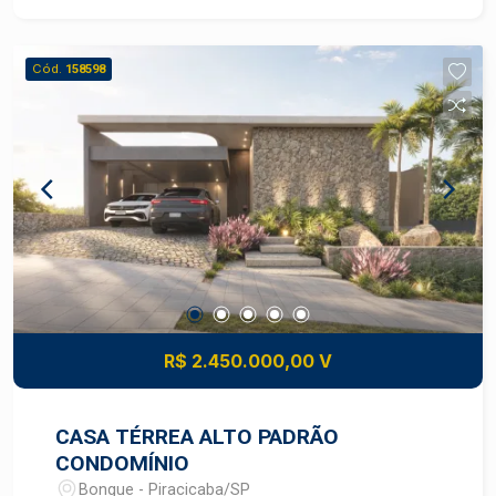
momentos de convivência. Possui ainda lavabo,
cozinha planejada, hall íntimo com roupeiros e
terraço técnico. Na área íntima, são 4 dormitórios,
Cód.
158598
sendo 1 suítes, todos com armários embutidos,
incluindo closet na suíte principal. A área de
serviço é completa, com armários, banheiro de
apoio e quarto de despensa. O apartamento
apresenta acabamento de excelente padrão, com
pisos em marmore travertino e madeira nos
dormitórios , e face voltada para o sol da manhã,
proporcionando ambientes mais agradáveis e
iluminados. O condomínio oferece infraestrutura
completa de lazer e segurança, com: Piscina
adulto e infantil aquecida Sauna quente e úmida
R$ 2.450.000,00 V
Espaço gourmet com churrasqueira Quiosque
Quadra de tênis Quadra poliesportiva Academia
equipada Salão de festas Salão de jogos Cancha
CASA TÉRREA ALTO PADRÃO
de bocha Portaria e segurança 24 horas
CONDOMÍNIO
Localização estratégica e valorizada, em uma
Bongue - Piracicaba/SP