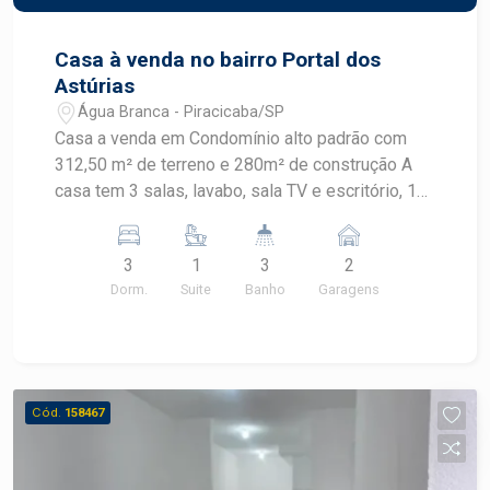
Casa à venda no bairro Portal dos
Astúrias
Água Branca - Piracicaba/SP
Casa a venda em Condomínio alto padrão com
312,50 m² de terreno e 280m² de construção A
casa tem 3 salas, lavabo, sala TV e escritório, 1
suíte, com armários planejados sendo a suíte
com closet, armário planejado em um dos quartos
3
1
3
2
e no corredor copa/cozinha planejada, dispensa,
Dorm.
Suite
Banho
Garagens
A garagem é para 3 carros; a casa tem
aquecimento sola, no corredor área de serviço
com armários planejados e banheiro de serviço.
Quintal com área de lazer, com churrasqueira,
banheiro externo, O Condomínio oferece portaria
Cód.
158467
24h, agradável área de lazer com playground,
campo de futebol, quadra poliesportiva e de tênis
e pista de caminhada.