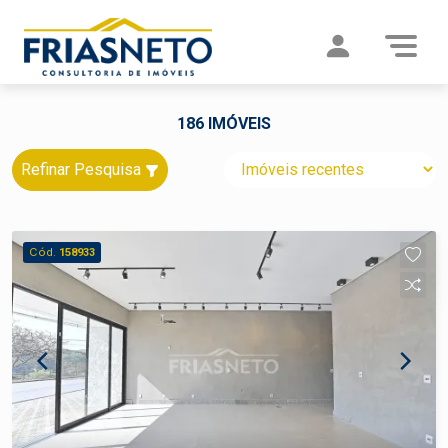
186 IMÓVEIS
Refinar Pesquisa
Cód.
158933