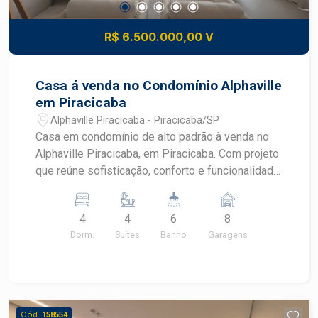
informações e agende sua visita.
R$ 6.500.000,00 V
Casa á venda no Condomínio Alphaville
em Piracicaba
Alphaville Piracicaba - Piracicaba/SP
Casa em condomínio de alto padrão à venda no
Alphaville Piracicaba, em Piracicaba. Com projeto
que reúne sofisticação, conforto e funcionalidade,
o imóvel se destaca pelo elevador interno, área
de lazer completa e paisagismo exclusivo com
4
4
6
8
lago de carpas, proporcionando uma experiência
Dorm.
Suítes
Banho
Garagens
diferenciada de morar no Alphaville Piracicaba.
CARACTERÍSTICAS DO IMÓVEL - 4 suítes com
armários planejados - 4 dormitórios - 8 garagens
- Escritório e lavabo - Mezanino com espaço para
sala de TV - Cozinha planejada com armários e
Cód.
158554