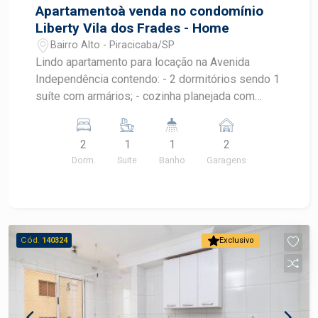
Apartamentoà venda no condomínio
Liberty Vila dos Frades - Home
Bairro Alto - Piracicaba/SP
Lindo apartamento para locação na Avenida
Independência contendo: - 2 dormitórios sendo 1
suíte com armários; - cozinha planejada com
cooktop de indução; - Forno elétrico; - banheiros
com armários e box de vidro; - Ar condicionado
2
1
1
2
na sala e suíte; - 2 vagas de garagem Condomínio
Dorm.
Suite
Banho
Garagens
oferece: - piscina - home Office - academia -
salão de festas - espaço gourmet - salão de
jogos - portaria 24h
Cód.
140324
Exclusivo