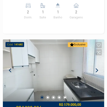
social. -01 vaga. -Condomínio oferece campo,
salão de festas, salão de jogos e piscina.
2
1
1
2
Dorm.
Suite
Banho
Garagens
Cód.
141682
Exclusivo
R$ 179.000,00