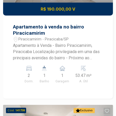
R$ 190.000,00 V
Apartamento à venda no bairro
Piracicamirim
Piracicamirim - Piracicaba/SP
Apartamento à Venda - Bairro Piracicamirim,
Piracicaba Localização privilegiada em uma das
principais avenidas do bairro - Próximo ao
Supermercado e Drogaria Coop, Padaria. - Fácil
acesso à Av. Independência e ao Centro da
2
1
1
53.47 m²
cidade Características do imóvel: - Área útil: 53
Dorm.
Banho
Garagem
A. Útil
m² - Sala para 2 ambientes com sacada - 2
dormitórios (1 com armário) - Banheiro social
com gabinete e box - Cozinha com armários - 1
vaga de garagem Condomínio Spazio Palazzo Di
Spagna oferece: - Playground - Campo de futebol
Cód.
141738
Exclusivo
- Piscina - Salão de jogos - Churrasqueira - Salão