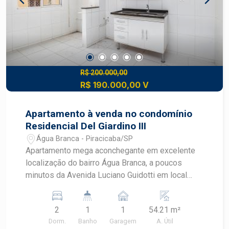
R$ 200.000,00
R$ 190.000,00 V
Apartamento à venda no condomínio
Residencial Del Giardino III
Água Branca - Piracicaba/SP
Apartamento mega aconchegante em excelente
localização do bairro Água Branca, a poucos
minutos da Avenida Luciano Guidotti em local
calmo e que equilibra harmonicamente
praticidade, conveniência, segurança e
2
1
1
54.21 m²
tranquilidade. - 54,21m² de área útil; - 2
Dorm.
Banho
Garagem
A. Útil
dormitórios; - 1 banheiro; - Cozinha com armário; -