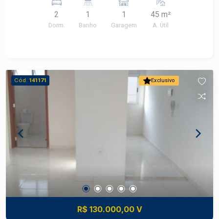
Portaria 24 horas
2
1
1
45 m²
Dorm.
Banho
Garagem
A. Útil
Cód.
141171
Exclusivo
R$ 130.000,00 V