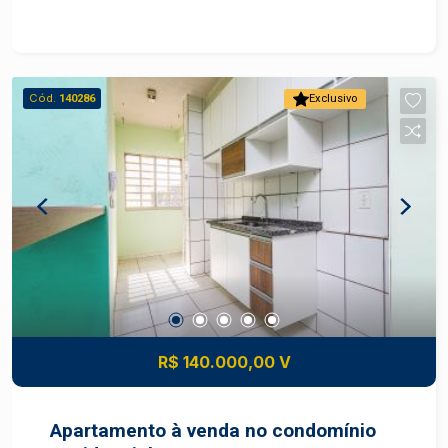
Banheiro com box e cuba; - 1 vaga de garagem. O
Residencial Del Giardino III oferece portaria
24horas, piscina, área para recreação infantil e
salão de festas. Observação: Proprietário aceita
Cód.
140286
Exclusivo
financiamento. Agende sua visita!
R$ 140.000,00 V
Apartamento à venda no condomínio