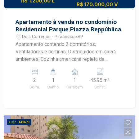
R$ 1.200,00 L
R$ 170.000,00 V
Apartamento à venda no condomínio
Residencial Parque Piazza Reppública
Dois Córregos - Piracicaba/SP
Apartamento contendo 2 dormitórios;
Ventiladores e cortinas; Distribuídos em sala 2
ambientes; Cozinha americana repleta de
armários e balcão em granito; Banheiro social
com gabinete e box em vidro temperado.
2
1
1
45.95 m²
Condomínio conta com portaria 24 horas, área
Dorm.
Banho
Garagem
Const.
gourmet e playground. 1 Vaga coberta Aceita
financiamento.
Cód.
141673