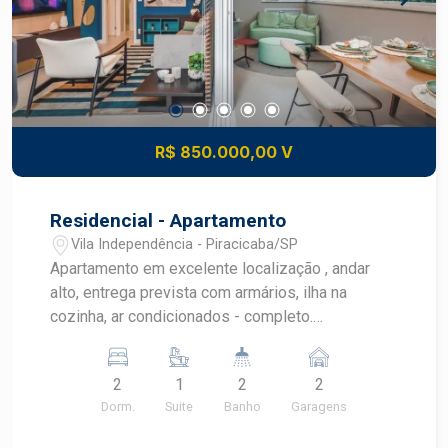
R$ 850.000,00 V
Residencial - Apartamento
Vila Independência - Piracicaba/SP
Apartamento em excelente localização , andar
alto, entrega prevista com armários, ilha na
cozinha, ar condicionados - completo.
Fechamento da sacada com vidros reclináveis.
Lazer completo
2
1
2
2
Dorm.
Suite
Banho
Garagens