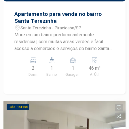
Apartamento para venda no bairro
Santa Terezinha
Santa Terezinha - Piracicaba/SP
More em um bairro predominantemente
residencial, com muitas áreas verdes e fácil
acesso à comércios e serviços do bairro Santa
Terezinha. - 46m² de área útil; - 2 dormitórios; -
Ampla sala; - Cozinha; - Banheiro; - 1 vaga de
2
1
1
46 m²
garagem.
Dorm.
Banho
Garagem
A. Útil
Cód.
141148