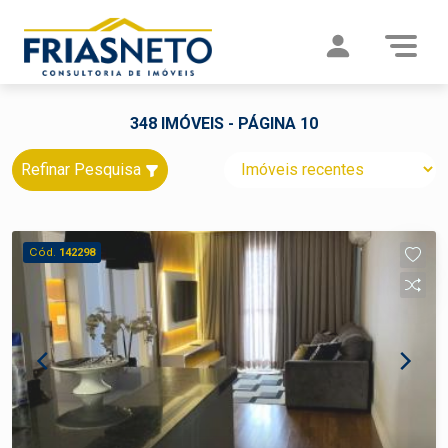
348 IMÓVEIS - PÁGINA 10
Refinar Pesquisa
Cód.
142298