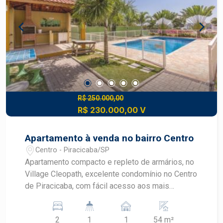
R$ 250.000,00
R$ 230.000,00 V
Apartamento à venda no bairro Centro
Centro - Piracicaba/SP
Apartamento compacto e repleto de armários, no
Village Cleopath, excelente condomínio no Centro
de Piracicaba, com fácil acesso aos mais
diversos comércios e serviços e também ao
Sesc Piracicaba, Área de Lazer e Rua do Porto. -
2
1
1
54 m²
54m² de área útil; - 2dormitórios com armários