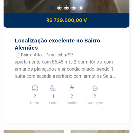
R$ 729.000,00 V
Localização excelente no Bairro
Alemães
Bairro Alto - Piracicaba/SP
apartamento com 86,48 mts 2 dormitórios, com
armários planejados e ar condicionado, sendo 1
suíte com sacada escritório com armários Sala 2
ambientes com sacada e ar condicionado
Cozinha planejada Banheiro social com gabinete
2
1
2
2
e box área de serviço 2 vagas de garagem
Dorm.
Suite
Banho
Garagens
cobertas Condomínio Salão de festas Piscina
Playground