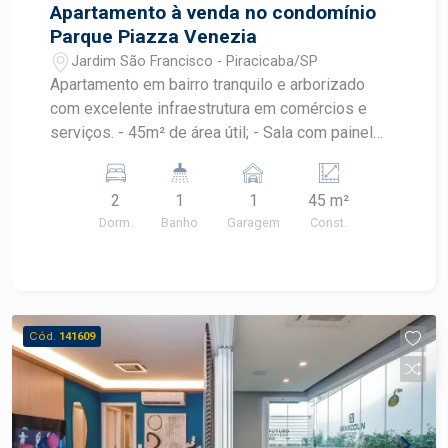
Apartamento à venda no condomínio
Parque Piazza Venezia
Jardim São Francisco - Piracicaba/SP
Apartamento em bairro tranquilo e arborizado
com excelente infraestrutura em comércios e
serviços. - 45m² de área útil; - Sala com painel
para TV; - Cozinha completa de armários com
cooktop; - 2 dormitórios com armários. O
2
1
1
45 m²
Condomínio oferece piscina, campo de futebol,
Dorm.
Banho
Garagem
Const.
playground, salão de festas e churrasqueira.
Estuda Financiamento e FGTS - Agende sua
visita!
Cód.
141609