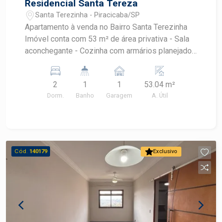
Residencial Santa Tereza
Santa Terezinha - Piracicaba/SP
Apartamento à venda no Bairro Santa Terezinha
Imóvel conta com 53 m² de área privativa - Sala
aconchegante - Cozinha com armários planejados
- 02 dormitórios - Banheiro com gabinete e box
em blindex - Área de serviço - 01 vaga de
2
1
1
53.04 m²
garagem Condomínio oferece: -Portaria 24 horas
Dorm.
Banho
Garagem
A. Útil
-Playground Agende sua visita!
Cód.
140179
Exclusivo