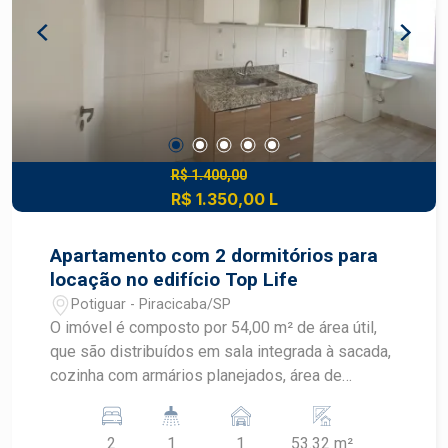
R$ 1.400,00
R$ 1.350,00 L
Apartamento com 2 dormitórios para
locação no edifício Top Life
Potiguar - Piracicaba/SP
O imóvel é composto por 54,00 m² de área útil,
que são distribuídos em sala integrada à sacada,
cozinha com armários planejados, área de
serviço, 1 banheiro social, 2 quartos e 1 vaga de
garagem. O Condomínio Residencial Top Life I
2
1
1
53.32 m²
oferece estrutura de lazer completa, com piscina,