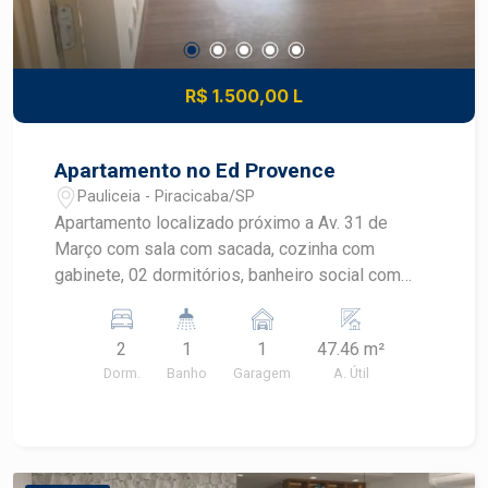
R$ 1.500,00 L
Apartamento no Ed Provence
Pauliceia - Piracicaba/SP
Apartamento localizado próximo a Av. 31 de
Março com sala com sacada, cozinha com
gabinete, 02 dormitórios, banheiro social com
blindex. Condomínio oferece playground, piscina,
espaço gourmet e quadra.
2
1
1
47.46 m²
Dorm.
Banho
Garagem
A. Útil