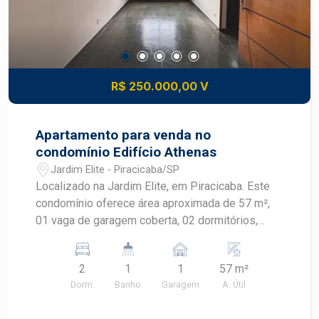
R$ 250.000,00 V
Apartamento para venda no
condomínio Edifício Athenas
Jardim Elite - Piracicaba/SP
Localizado na Jardim Elite, em Piracicaba. Este
condomínio oferece área aproximada de 57 m²,
01 vaga de garagem coberta, 02 dormitórios,
banheiro, cozinha e lavanderia planejadas.
Zelador 8h até as 17h e aos sábados também em
2
1
1
57 m²
horário comercial. Os moradores desfrutam de
Dorm.
Banho
Garagem
A. Útil
uma localização privilegiada na Rua Luiz Razera,
próximo a diversas opções de comércio,