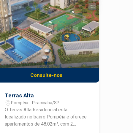
completos. São + de 20 itens de lazer
incluindo: Arena Beach, Coworking, Pet
Care, Piscinas com Solarium, entre
outros. Viva bem, consulte um
especialista.
Consulte-nos
Terras Alta
Pompéia - Piracicaba/SP
O Terras Alta Residencial está
localizado no bairro Pompéia e oferece
apartamentos de 48,02m², com 2
dormitórios. O empreendimento conta