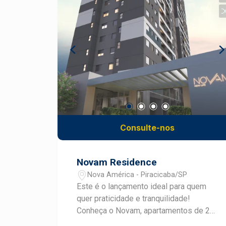
Cozinha planejada, rica em armários; -
Excelente distribuição dos ambientes,
oferecendo praticidade para o dia a dia;
- 2 vagas de garagem; - Apartamento
pronto para morar. Sobre a localização: -
Localizado em uma das regiões mais
valorizadas de Piracicaba; - Fácil
acesso às principais avenidas da
cidade; - Próximo a supermercados,
farmácias, escolas, academias e
comércios em geral; - Região com
Consulte-nos
excelente infraestrutura, oferecendo
praticidade e qualidade de vida; - Bairro
tranquilo e consolidado, ideal para
Novam Residence
quem busca conforto e conveniência.
Nova América - Piracicaba/SP
Agende sua visita e aproveite esta
Este é o lançamento ideal para quem
excelente oportunidade de morar ou
quer praticidade e tranquilidade!
investir em um dos melhores
Conheça o Novam, apartamentos de 2
endereços de Piracicaba.
ou 3 dormitórios, 65 ou 87m² com