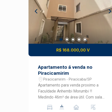
Apartamento - Tipo 3 Apartamentos
com 103m², 3 Dormitórios (1 suíte) e 2
vagas. Diversão Garantida: O Rio 330
conta com espaços externos, como se
fossem a extensão do apartamento,
que proporcionam momentos de
satisfação e segurança para crianças,
pets e a família todo Cada detalhe
R$ 168.000,00 V
deste projeto foi pensado para quem
valoriza a praticidade de cotidiano, o
charme da localização e a vista perfeita
Apartamento á venda no
para o Rio Piracicaba.
Piracicamirim
Piracicamirim - Piracicaba/SP
Apartamento para venda proximo a
Faculdade Anhembi Morumbi !!
Medindo 46m² de área útil. Com sala
para 2 ambientes com ventilador de
teto , cozinha repleta de armários