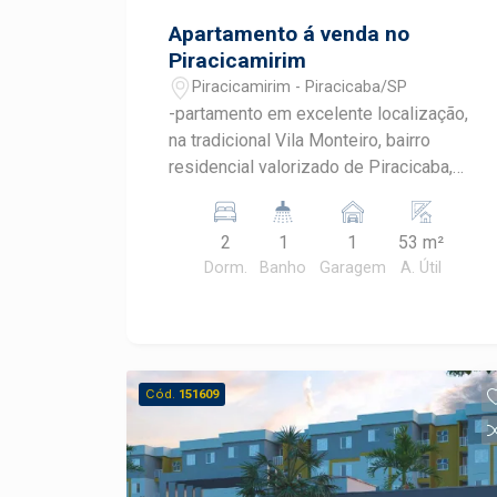
Apartamento á venda no
Piracicamirim
Piracicamirim - Piracicaba/SP
-partamento em excelente localização,
na tradicional Vila Monteiro, bairro
residencial valorizado de Piracicaba,
próximo a escolas, supermercados,
farmácias e com fácil acesso às
2
1
1
53 m²
principais vias da cidade. -Descrição do
Dorm.
Banho
Garagem
A. Útil
imóvel: .Dormitórios: 2 confortáveis
.Sala: 2 ambientes integrados, com
sacada que garante iluminação e
ventilação natural .Banheiro: social
.Cozinha: prática, integrada à área de
Cód.
151609
serviço .Garagem: 1 vaga -Diferenciais:
imóvel em bairro tranquilo e bem
estruturado, ideal para quem busca
praticidade e qualidade de vida em uma