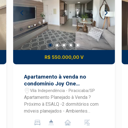
empreendimento, o Sodero está
localizado no antigo cursinho CLQ na
Avenida Carlos Martins Sodero,
próximo a Avenida Independência. O
Sodero conta com duas torres, 15
pavimentos, 6 apartamentos por andar,
2 vagas por apartamento e depósito. O
lazer é um show a parte, conta com
R$ 550.000,00 V
brinquedoteca, coworking café, lounge,
play baby, play kids, salão multiuso,
lounge festa, sport bar, lounge externo,
Apartamento à venda no
churrasqueira gourmet, pet place, praça
condomínio Joy One
de jogos, mini quadra, horta, pergolado,
Residence
Vila Independência - Piracicaba/SP
pocket park, salão de festa kids,
Apartamento Planejado à Venda ?
espaço cinema, academia, cross
Próximo à ESALQ -2 dormitórios com
training, piscina, deck molhado e
móveis planejados - Ambientes
solarium.
climatizados (ar-condicionado
instalado) - Acabamento de qualidade -