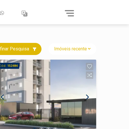
finar Pesquisa
Cód.
152484