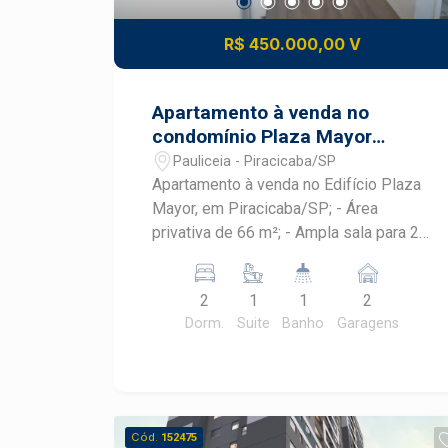
R$ 450.000,00 V
Apartamento à venda no
condomínio Plaza Mayor
Residencial
Pauliceia - Piracicaba/SP
Apartamento à venda no Edifício Plaza
Mayor, em Piracicaba/SP; - Área
privativa de 66 m²; - Ampla sala para 2
ambientes, proporcionando conforto e
integração; - Sacada, trazendo mais
2
1
1
2
ventilação e iluminação natural; - Sala
Dorm.
Suite
Banho
Garagens
equipada com ar-condicionado; - 2
dormitórios com armários planejados; -
1 suíte com armário, ar-condicionado e
banheiro com box em blindex; -
Banheiro social com box em blindex; -
Cód.
152475