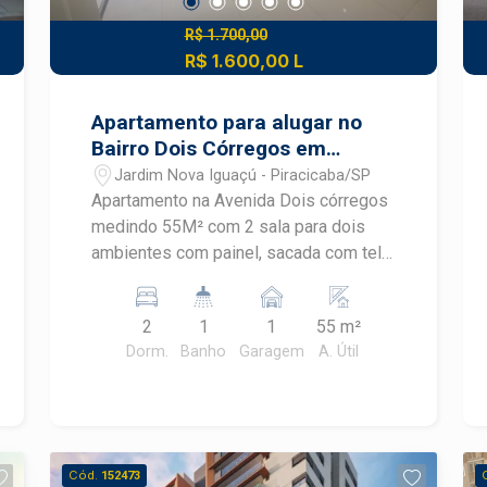
R$ 1.700,00
R$ 1.600,00 L
Apartamento para alugar no
Bairro Dois Córregos em
Piracicaba
Jardim Nova Iguaçú - Piracicaba/SP
Apartamento na Avenida Dois córregos
medindo 55M² com 2 sala para dois
ambientes com painel, sacada com tela
de proteção, banheiro social com box e
gabinete, cozinha planejada, dois
2
1
1
55 m²
dormitórios (sendo um com armário
Dorm.
Banho
Garagem
A. Útil
embutido). 1 vaga de garagem.
Condomínio oferece salão de festas,
churrasqueira, playground, piscina e
campo de futebol. Portaria 24h. Prédio
com elevador.
Cód.
152473