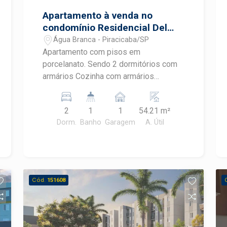
Apartamento à venda no
condomínio Residencial Del
Giardino III
Água Branca - Piracicaba/SP
Apartamento com pisos em
porcelanato. Sendo 2 dormitórios com
armários Cozinha com armários
Lavanderia Banheiro social 1 vaga de
garagem. Condomínio com Piscina,
2
1
1
54.21 m²
churrasqueira, salão de festas e
Dorm.
Banho
Garagem
A. Útil
playground. Estuda financiamento e
FGTS.
Cód.
151608