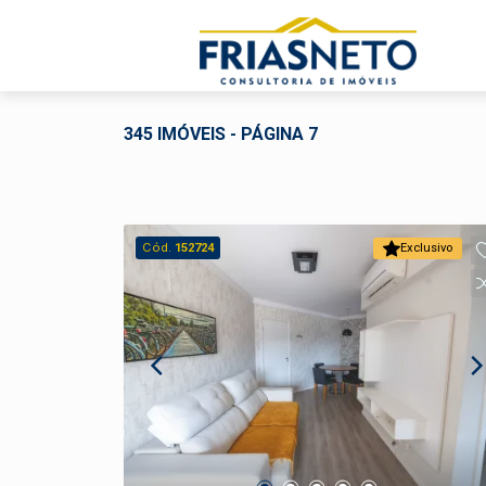
345 IMÓVEIS - PÁGINA 7
Cód.
152724
Exclusivo