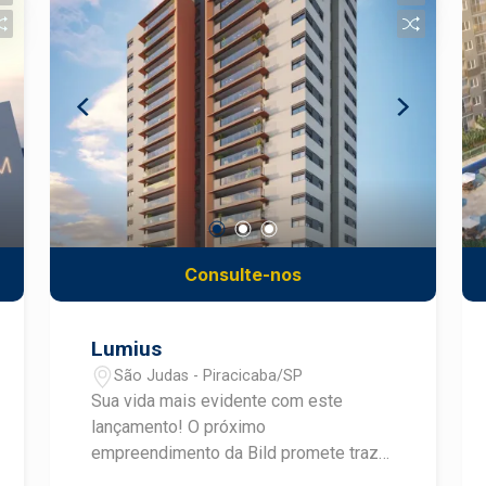
Consulte-nos
Lumius
São Judas - Piracicaba/SP
Sua vida mais evidente com este
lançamento! O próximo
empreendimento da Bild promete trazer
um novo marco para Piracicaba, em um