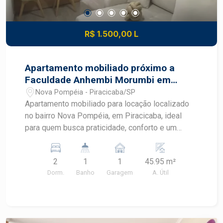
R$ 1.500,00 L
Apartamento mobiliado próximo a
Faculdade Anhembi Morumbi em
Piracicaba
Nova Pompéia - Piracicaba/SP
Apartamento mobiliado para locação localizado
no bairro Nova Pompéia, em Piracicaba, ideal
para quem busca praticidade, conforto e um
imóvel pronto para morar. Com ambientes
planejados, mobiliário completo e excelente
2
1
1
45.95 m²
aproveitamento dos espaços, este apartamento
Dorm.
Banho
Garagem
A. Útil
oferece uma rotina mais funcional em uma região
com fácil acesso aos principais pontos de
Piracicaba. CARACTERÍSTICAS DO IMÓVEL -
Sala mobiliada com sofá e ventilador - Cozinha