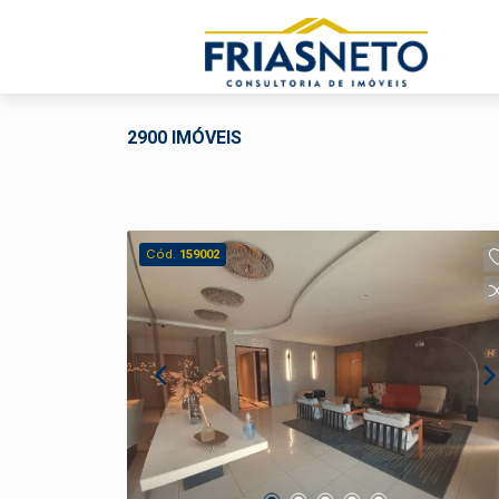
2900 IMÓVEIS
Cód.
159002