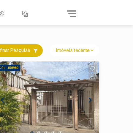
finar Pesquisa
Cód.
158980