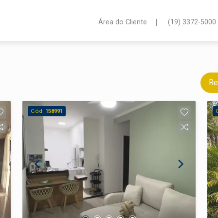
|
Área do Cliente
(19) 3372-5000
Re
Cód.
158991