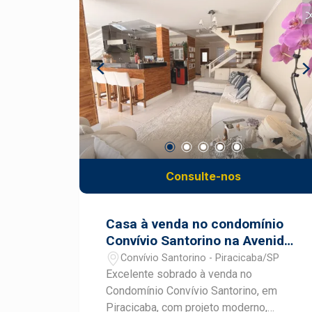
serviço com armários; 03 vagas de
garagem; Área de lazer super completa;
Portaria 24 horas Se você procura um
apartamento espaçoso, elegante e
completo que reúne qualidade de vida
para toda a família, vale a pena
conhecer este imóvel! Fale com um
corretor especialista Frias Neto!
Consulte-nos
Casa à venda no condomínio
Convívio Santorino na Avenida
Dois Córregos em Piracicaba
Convívio Santorino - Piracicaba/SP
Excelente sobrado à venda no
Condomínio Convívio Santorino, em
Piracicaba, com projeto moderno,