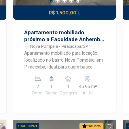
R$ 1.500,00 L
Apartamento mobiliado
próximo a Faculdade Anhembi
Morumbi em Piracicaba
Nova Pompéia - Piracicaba/SP
Apartamento mobiliado para locação
localizado no bairro Nova Pompéia, em
Piracicaba, ideal para quem busca
praticidade, conforto e um imóvel
pronto para morar. Com ambientes
2
1
1
45.95 m²
planejados, mobiliário completo e
Dorm.
Banho
Garagem
A. Útil
excelente aproveitamento dos
espaços, este apartamento oferece
uma rotina mais funcional em uma
região com fácil acesso aos principais
pontos de Piracicaba.
Cód.
158971
Exclusivo