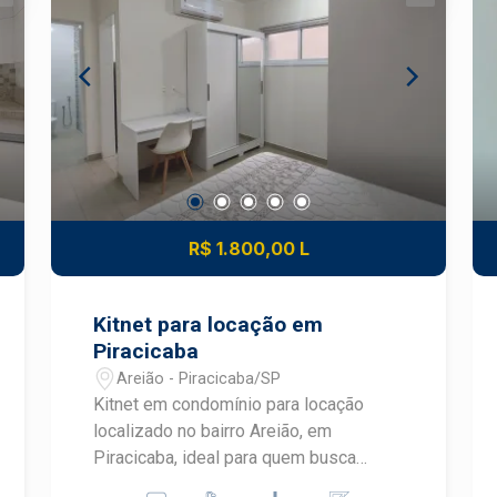
Quem busca qualidade de vida em uma
Televisão - Armário - Ar-condicionado -
região com fácil mobilidade em
Banheiro social - Condomínio com
Piracicaba Uma excelente oportunidade
lavanderia de uso comum
para morar em um apartamento
DIFERENCIAIS DO IMÓVEL - Imóvel
completo no bairro Jardim Nova Iguaçu,
totalmente mobiliado e pronto para
com toda a estrutura de um condomínio
morar - Internet inclusa no valor do
moderno e a praticidade que você
condomínio - Gás incluso no valor do
procura em Piracicaba. Frias Neto
condomínio - Opção de locação de vaga
Consultoria de Imóveis, mais de 37
de garagem - Excelente localização no
R$ 1.800,00 L
anos no mercado imobiliário de
bairro São Dimas LOCALIZAÇÃO E
Piracicaba. Agende sua visita.
ACESSO - Localizada no bairro São
Dimas, em Piracicaba - Próxima à
Kitnet para locação em
Escola Superior de Agricultura Luiz de
Piracicaba
Queiroz (ESALQ) - Fácil acesso ao
Areião - Piracicaba/SP
Shopping Piracicaba - Região com
Kitnet em condomínio para locação
supermercados, farmácias,
localizado no bairro Areião, em
restaurantes e diversos serviços -
Piracicaba, ideal para quem busca
Bairro São Dimas com excelente
praticidade, conforto e excelente