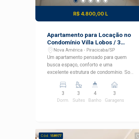
R$ 4.800,00 L
Apartamento para Locação no
Condomínio Villa Lobos / 3
Suítes / Varanga Gourmet
Nova América - Piracicaba/SP
Um apartamento pensado para quem
busca espaço, conforto e uma
excelente estrutura de condomínio. Sol
da Manhã; 03 suítes, sendo uma com ar
condicionado e closet; Sala ampla com
3
3
4
3
móvel planejado, muita luminosidade
Dorm.
Suítes
Banho
Garagens
natural e ar condicionado; Ampla sacada
gourmet, perfeita para receber amigos
e aproveitar momentos especiais;
Lavabo; Cozinha completa com
armários planejados e coifa; Área de
Cód.
158977