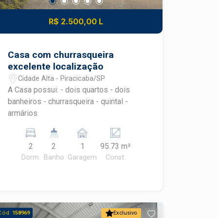
R$ 2.500,00 L
Casa com churrasqueira
excelente localização
Cidade Alta - Piracicaba/SP
A Casa possui: - dois quartos - dois
banheiros - churrasqueira - quintal -
armários
2
2
1
95.73 m²
Dorm.
Banho
Garagem
Const.
Cód.
158969
Exclusivo