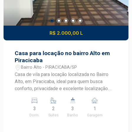
R$ 2.000,00 L
Casa para locação no bairro Alto em
Piracicaba
Bairro Alto - PIRACICABA/SP
Casa de vila para locação localizada no Bairro
Alto, em Piracicaba, ideal para quem busca
conforto, privacidade e excelente localização.
Com ambientes bem distribuídos, duas suítes e
espaço com churrasqueira, este imóvel oferece
3
2
3
1
praticidade para o dia a dia em um dos bairros
Dorm.
Suítes
Banho
Garagem
mais tradicionais de Piracicaba.
CARACTERÍSTICAS DO IMÓVEL - Casa de vila
com portão de acesso individual - 3 dormitórios,