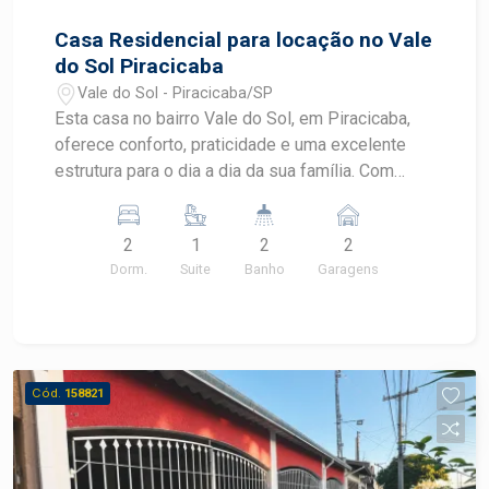
Casa Residencial para locação no Vale
do Sol Piracicaba
Vale do Sol - Piracicaba/SP
Esta casa no bairro Vale do Sol, em Piracicaba,
oferece conforto, praticidade e uma excelente
estrutura para o dia a dia da sua família. Com
ambientes funcionais, área de lazer privativa e
fácil acesso aos principais serviços da região, é
2
1
2
2
uma ótima opção para quem busca qualidade de
Dorm.
Suite
Banho
Garagens
vida em uma localização tranquila.
CARACTERÍSTICAS DO IMÓVEL - 2 dormitórios,
sendo 1 suíte - Sala de estar - Cozinha - Banheiro
social - Ambientes bem distribuídos - Piscina
privativa - Portão eletrônico - Imóvel funcional e
Cód.
158821
aconchegante - Área construída de 150 m² -
Terreno com 227.45 m² DIFERENCIAIS DO
IMÓVEL - Piscina para momentos de lazer e
convivência - Suíte que proporciona mais