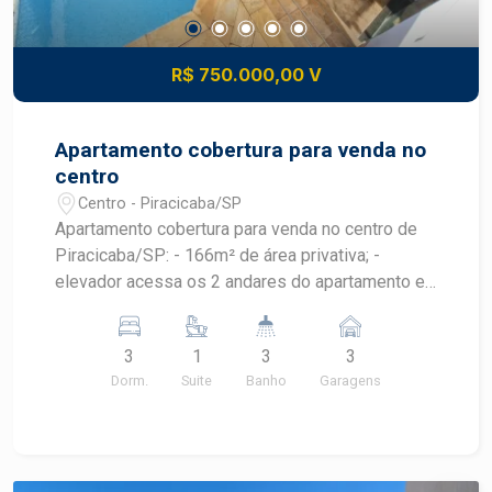
R$ 750.000,00 V
Apartamento cobertura para venda no
centro
Centro - Piracicaba/SP
Apartamento cobertura para venda no centro de
Piracicaba/SP: - 166m² de área privativa; -
elevador acessa os 2 andares do apartamento e
também consta escada de acesso interno; - 03
dormitórios com armários, sendo 01 suíte master
3
1
3
3
com banheira; - 03 banheiros: suíte, suíte e
Dorm.
Suite
Banho
Garagens
lavabo; - sala de TV; - sala de estar e de jantar
com sacada; - cozinha com armário planejado; -
lavanderia; - piscina; - churrasqueira; - 03 vagas
de garagem. Apartamento com uma vista