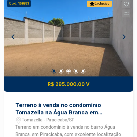
privilegiada. Agende uma visita com um
Cód.
158833
Exclusivo
especialista Frias Neto.
R$ 295.000,00 V
Terreno à venda no condomínio
Tomazella na Água Branca em
Piracicaba
Tomazella - Piracicaba/SP
Terreno em condomínio à venda no bairro Água
Branca, em Piracicaba, com excelente localização