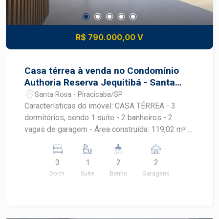
R$ 790.000,00 V
Casa térrea à venda no Condomínio
Authoria Reserva Jequitibá - Santa
Rosa | Piracicaba/SP
Santa Rosa - Piracicaba/SP
Características do imóvel: CASA TÉRREA - 3
dormitórios, sendo 1 suíte - 2 banheiros - 2
vagas de garagem - Área construída: 119,02 m² -
Área do terreno: 200,00 m², sendo 10m de frente
e fundo, 20 m nas laterais esquerda e direita. KIT
3
1
2
2
FACHADA: - PORTA DE ENTRADA PIVOTANTE DE
Dorm.
Suite
Banho
Garagens
ALUMÍNIO NAS MEDIDAS 1,10x2,10m COR
AMADEIRADA - PORCELANATO NA FACHADA
NAS MEDIDAS 0,20x0,90m NA COR
AMADEIRADA - FECHAMENTO NO PERGOLADO