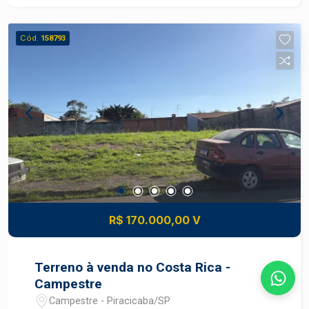
sendo 2 suítes - Sala com boa iluminação natural
- Cozinha funcional - Banheiro social - Área com
Cód.
158793
churrasqueira - 1 vaga de garagem - Ambientes
bem distribuídos - Imóvel com mais privacidade
e segurança DIFERENCIAIS DO IMÓVEL -
Excelente localização no Bairro Alto - Portão de
acesso individual para maior tranquilidade -
Espaço com churrasqueira para momentos de
lazer - Duas suítes que proporcionam mais
conforto - Ideal para quem busca praticidade e
qualidade de vida LOCALIZAÇÃO E ACESSO -
Localizada no Bairro Alto, em Piracicaba -
Próxima a supermercados, farmácias, escolas e
R$ 170.000,00 V
bancos - Fácil acesso a restaurantes, comércios
e serviços - Região atendida por transporte
público e importantes vias da cidade - Bairro Alto
Terreno à venda no Costa Rica -
com infraestrutura completa e excelente
Campestre
mobilidade em Piracicaba IDEAL PARA - Famílias
Campestre - Piracicaba/SP