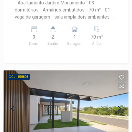
- Apartamento Jardim Monumento - 03
dormitórios - Armários embutidos - 70 m² - 01
vaga de garagem - sala ampla dois ambientes. -
Energia e gás individual - Zeladoria de segunda à
sexta das 8h às 11h
3
2
1
70 m²
Dorm.
Banho
Garagem
A. Útil
Cód.
158808