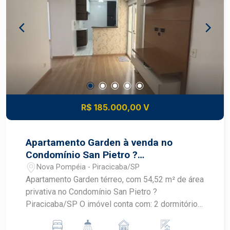
R$ 185.000,00 V
Apartamento Garden à venda no
Condomínio San Pietro ?
Piracicaba/SP
Nova Pompéia - Piracicaba/SP
Apartamento Garden térreo, com 54,52 m² de área
privativa no Condomínio San Pietro ?
Piracicaba/SP O imóvel conta com: 2 dormitórios;
Sala aconchegante com painel de TV; Cozinha
planejada, funcional e com excelente