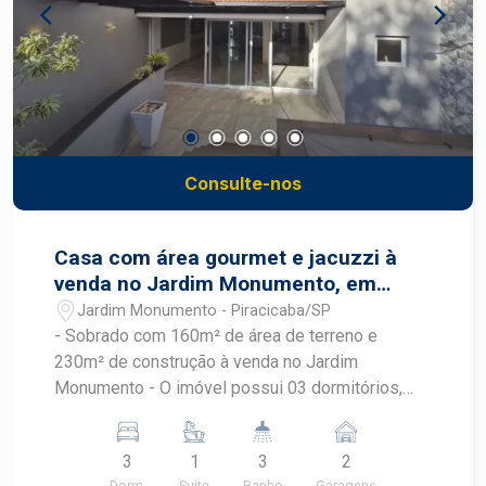
infraestrutura, amplo espaço operacional e
localização estratégica no bairro Conceição,
sendo uma excelente oportunidade para
empresas que desejam expandir suas atividades
em Piracicaba. Frias Neto Consultoria de
Imóveis, mais de 37 anos no mercado imobiliário
de Piracicaba. Agende sua visita.
Consulte-nos
Casa com área gourmet e jacuzzi à
venda no Jardim Monumento, em
frente à área verde
Jardim Monumento - Piracicaba/SP
- Sobrado com 160m² de área de terreno e
230m² de construção à venda no Jardim
Monumento - O imóvel possui 03 dormitórios,
sendo 1 suíte com closet e varanda voltada para
área verde - Sala ampla - Cozinha planejada com
3
1
3
2
ilha - Área gourmet com churrasqueira a gás
Dorm.
Suite
Banho
Garagens