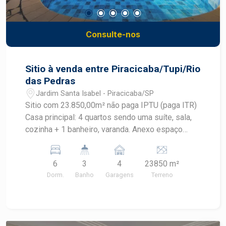
Consulte-nos
Sitio à venda entre Piracicaba/Tupi/Rio
das Pedras
Jardim Santa Isabel - Piracicaba/SP
Sitio com 23.850,00m² não paga IPTU (paga ITR)
Casa principal: 4 quartos sendo uma suíte, sala,
cozinha + 1 banheiro, varanda. Anexo espaço
gourmet com fogão a lenha e churrasqueira e 1
banheiro Casa anexa a principal 2 quartos, sala e
6
3
4
23850 m²
cozinha, banheiro e varanda Casa para caseiro 2
Dorm.
Banho
Garagens
Terreno
quartos, sala, cozinha, banheiro Casa redonda de
baixo: sala/cozinha, 1 quarto pequeno, banheiro
Casa auxiliar com lavanderia, quarto para
ferramentas e banheiro Canil com 3 vagas e