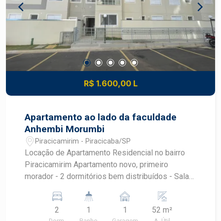
R$ 1.600,00 L
Apartamento ao lado da faculdade
Anhembi Morumbi
Piracicamirim - Piracicaba/SP
Locação de Apartamento Residencial no bairro
Piracicamirim Apartamento novo, primeiro
morador - 2 dormitórios bem distribuídos - Sala
aconchegante com sacada gourmet - Cozinha
funcional com gabinete - Andar superior. Sem
2
1
1
52 m²
vizinho a cima. - Próximo a Faculdade Anhembi-
Dorm.
Banho
Garagem
A. Útil