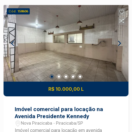
Cozinha com teto retrátil Banheiros adaptados
Infraestrutura elétrica completa instalada
Cód.
158606
Sistemas hidráulico e de esgoto prontos para
uso Um espaço versátil e preparado para atender
atividades comerciais, logísticas, industriais
leves e de armazenagem, proporcionando
praticidade e eficiência para o seu negócio.
Construa seu futuro com quem é agente de
desenvolvimento do mercado imobiliário de
Piracicaba. Agende sua visita!
R$ 10.000,00 L
Imóvel comercial para locação na
Avenida Presidente Kennedy
Nova Piracicaba - Piracicaba/SP
Imóvel comercial para locação em avenida