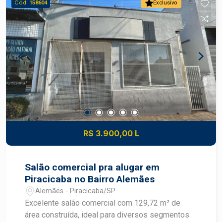
Cód.
158604
Exclusivo
R$ 3.900,00 L
Salão comercial pra alugar em
Piracicaba no Bairro Alemães
Alemães - Piracicaba/SP
Excelente salão comercial com 129,72 m² de
área construída, ideal para diversos segmentos