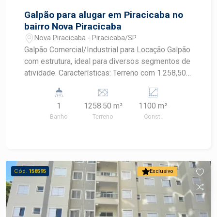
Galpão para alugar em Piracicaba no
bairro Nova Piracicaba
Nova Piracicaba - Piracicaba/SP
Galpão Comercial/Industrial para Locação Galpão
com estrutura, ideal para diversos segmentos de
atividade. Características: Terreno com 1.258,50
m²; Área fabril de 1.100,00 m²; Pé-direito de 10
metros; 1 Doca para carga e descarga; 01
1
1258.50 m²
1100 m²
banheiro; Amplo espaço para armazenamento,
Banho
Terreno
Const.
logística, distribuição, indústria e operações
comerciais. Imóvel com excelente
aproveitamento de área e infraestrutura adequada
para empresas que necessitam de espaço
operacional e facilidade de movimentação de
Cód.
158595
Exclusivo
cargas. Agende sua visita com um dos nossos
Corretores Especialistas Frias Neto !