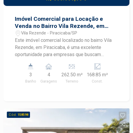
Imóvel Comercial para Locação e
Venda no Bairro Vila Rezende, em
Piracicaba
Vila Rezende - Piracicaba/SP
Este imóvel comercial localizado no bairro Vila
Rezende, em Piracicaba, é uma excelente
oportunidade para empresas que buscam
praticidade e valorização. Recém-reformado, com
infraestrutura diferenciada e localização
3
4
262.50 m²
168.85 m²
estratégica, oferece praticidade, visibilidade e
Banho
Garagens
Terreno
Const.
excelente potencial para diversos segmentos
comerciais. CARACTERÍSTICAS DO IMÓVEL -
Amplo espaço comercial - 3 banheiros - Cozinha
- Lavanderia - Ambientes funcionais e bem
distribuídos - 4 vagas de estacionamento - Área
Cód.
158598
construída de 168,85 m² - Área de terreno com
262,00 m² DIFERENCIAIS DO IMÓVEL - Imóvel
recém-reformado - Energia trifásica para atender