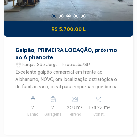
R$ 5.700,00 L
Galpão, PRIMEIRA LOCAÇÂO, próximo
ao Alphanorte
Parque São Jorge - Piracicaba/SP
Excelente galpão comercial em frente ao
Alphanorte, NOVO, em localização estratégica e
de fácil acesso, ideal para empresas que buscam
visibilidade, funcionalidade e uma estrutura
moderna para suas operações. O imóvel está em
2
2
250 m²
174.23 m²
primeira locação em fase final de acabamento 2
Banho
Garagens
Terreno
Const.
portas automatizadas com 5 metros de altura e 4
de largura Pé-direito de 6 metros 40 m² de vão
livre Piso 20 cm em malha de ferro Escritório