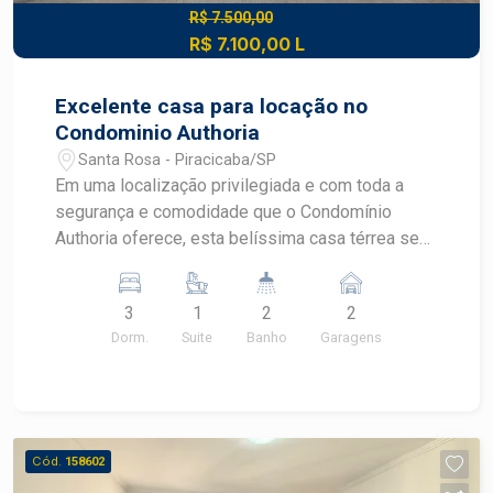
R$ 7.500,00
R$ 7.100,00 L
Excelente casa para locação no
Condominio Authoria
Santa Rosa - Piracicaba/SP
Em uma localização privilegiada e com toda a
segurança e comodidade que o Condomínio
Authoria oferece, esta belíssima casa térrea se
destaca pelo fino acabamento, pela
funcionalidade dos ambientes e pelos
3
1
2
2
diferenciais tecnológicos que proporcionam mais
Dorm.
Suite
Banho
Garagens
conforto ao dia a dia. O imóvel conta com 3
dormitórios, sendo 1 suíte, além de dois quartos
equipados com ar-condicionado. A área social
integra ambientes aconchegantes e bem
iluminados, enquanto a cozinha possui armários
Cód.
158602
planejados e coifa, garantindo praticidade e