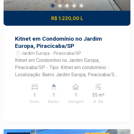
R$ 1.220,00 L
Kitnet em Condomínio no Jardim
Europa, Piracicaba/SP
Jardim Europa - Piracicaba/SP
Kitnet em Condomínio no Jardim Europa,
Piracicaba/SP - Tipo: Kitnet em condomínio -
Localização: Bairro Jardim Europa, Piracicaba/SP
- Dormitórios: 1 - Garagens: 1 - Área Útil: 35,00 m²
Próximo a diversos comércios, serviços e
1
1
1
35 m²
opções de transporte público, facilitando seu dia
Dorm.
Banho
Garagem
A. Útil
a dia. Agende sua Visita!