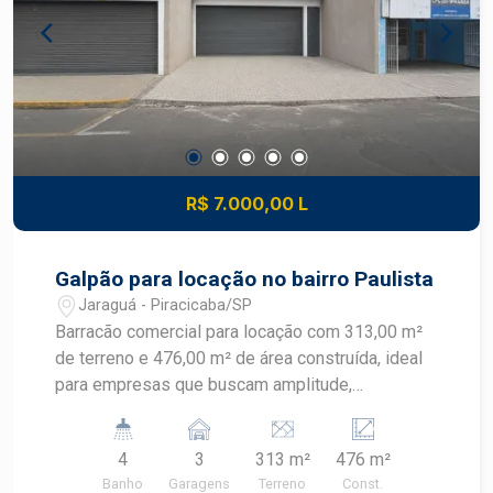
R$ 7.000,00 L
Galpão para locação no bairro Paulista
Jaraguá - Piracicaba/SP
Barracão comercial para locação com 313,00 m²
de terreno e 476,00 m² de área construída, ideal
para empresas que buscam amplitude,
visibilidade e uma estrutura versátil para
diferentes tipos de operação. Distribuído em
4
3
313 m²
476 m²
dois pavimentos, o imóvel oferece excelente
Banho
Garagens
Terreno
Const.
aproveitamento dos espaços, com salão amplo,