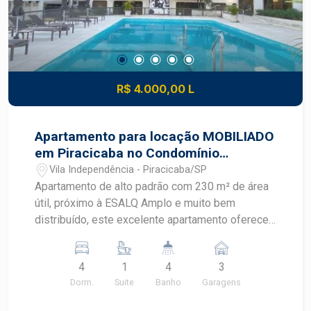
Aquecimento Solar - 2 Cisternas para água de
chuva com capacidade de 3000L e 2000L. 2
dormitórios com saída para espaço gourmet
possuem black out com controle remoto
R$ 4.000,00 L
Apartamento para locação MOBILIADO
em Piracicaba no Condomínio
Residencial Europa proximo a Esalq
Vila Independência - Piracicaba/SP
Apartamento de alto padrão com 230 m² de área
útil, próximo à ESALQ Amplo e muito bem
distribuído, este excelente apartamento oferece
conforto, funcionalidade e localização
privilegiada. O imóvel conta com 3 vagas de
4
1
4
3
garagem e depósito privativo, além de uma
Dorm.
Suite
Banho
Garagens
espaçosa sala para 3 ambientes, integrada a uma
ampla sacada fechada com vidro, ideal para