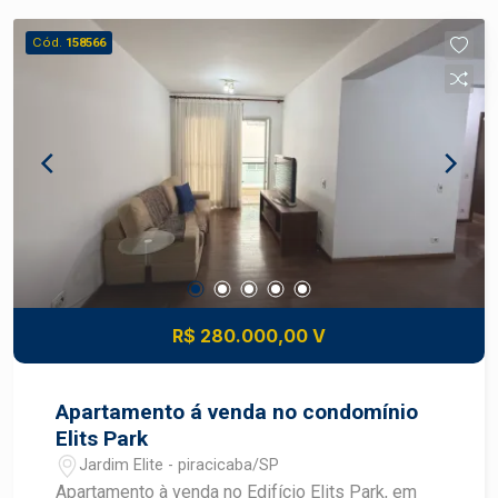
recuo * possibilidade de locação de duas salas
juntas
Cód.
158566
R$ 280.000,00 V
Apartamento á venda no condomínio
Elits Park
Jardim Elite - piracicaba/SP
Apartamento à venda no Edifício Elits Park, em