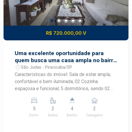
R$ 720.000,00 V
Uma excelente oportunidade para
quem busca uma casa ampla no bairro
São Judas em Piracicaba !!
São Judas - Piracicaba/SP
Características do imóvel: Sala de estar ampla,
confortável e bem iluminada; 02 Cozinha
espaçosa e funcional; 5 dormitórios, sendo 02
suítes; 04 banheiros; Garagem para 02 veículos;
Piscina, ideal para momentos de lazer; Edícula
5
2
4
2
com sala, cozinha e 02 dormitórios Quintal amplo,
Dorm.
Suítes
Banho
Garagens
proporcionando mais espaço e versatilidade;
Ambientes bem distribuídos, com excelente
iluminação e ventilação natural. São Judas é um