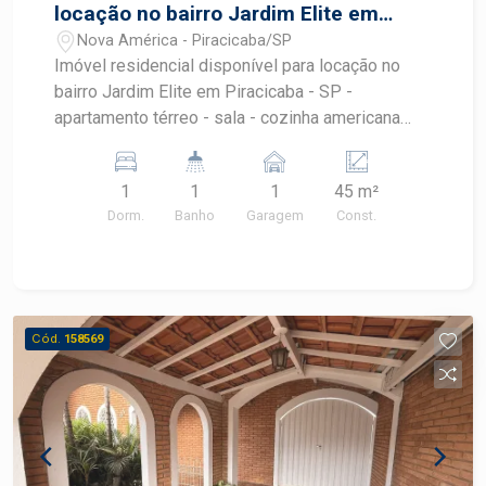
locação no bairro Jardim Elite em
Piracicaba - SP
Nova América - Piracicaba/SP
Imóvel residencial disponível para locação no
bairro Jardim Elite em Piracicaba - SP -
apartamento térreo - sala - cozinha americana
com armários - área de serviço com armários -
banheiro com gabinete e box blindex - 1 quarto -
1
1
1
45 m²
1 vaga coberta Agende sua visita !
Dorm.
Banho
Garagem
Const.
Cód.
158569