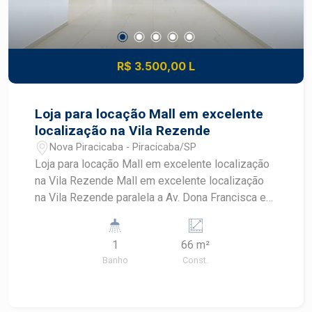
R$ 3.500,00 L
Loja para locação Mall em excelente
localização na Vila Rezende
Nova Piracicaba - Piracicaba/SP
Loja para locação Mall em excelente localização
na Vila Rezende Mall em excelente localização
na Vila Rezende paralela a Av. Dona Francisca e
próximo a Av. Rui Barbosa: * com
aproximadamente 66 m2 com mezanino e
1
66 m²
banheiro privativo (obs: podendo ser locada sala
Banho
Const.
dupla, acrescentando mais 66 m2) * fachada em
blindex e porta eletrônica * preparado para
instalação de ar condicionado * várias vagas de