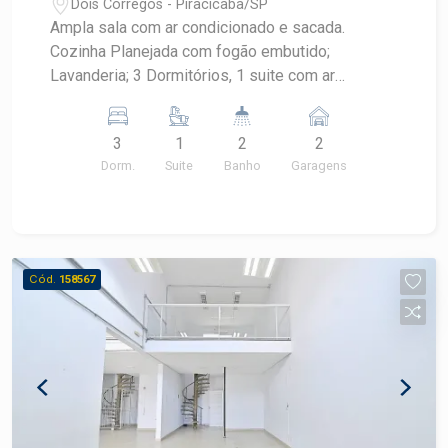
Dois Córregos - Piracicaba/SP
Ampla sala com ar condicionado e sacada.
Cozinha Planejada com fogão embutido;
Lavanderia; 3 Dormitórios, 1 suite com ar
condicionado e armários. 02 vagas paralelas
3
1
2
2
Dorm.
Suite
Banho
Garagens
Cód.
158567