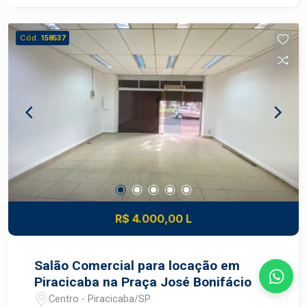
dos bairros mais tradicionais de Piracicaba,
oferecendo localização estratégica, fácil acesso
Cód.
158537
às principais vias da cidade e infraestrutura
completa, com escolas, supermercados,
farmácias, comércios e serviços que
proporcionam praticidade e qualidade de vida no
dia a dia. Uma excelente oportunidade para quem
busca uma casa ampla, confortável e bem
localizada no bairro São Judas, reunindo espaço,
funcionalidade e lazer para toda a família.
Construa seu futuro com quem é agente de
desenvolvimento do mercado imobiliário de
Piracicaba. Agende sua visita.
R$ 4.000,00 L
Salão Comercial para locação em
Piracicaba na Praça José Bonifácio
Centro - Piracicaba/SP