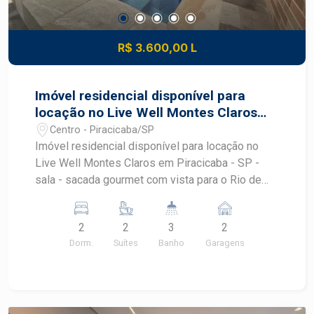
R$ 3.600,00 L
Imóvel residencial disponível para
locação no Live Well Montes Claros
em Piracicaba - SP
Centro - Piracicaba/SP
Imóvel residencial disponível para locação no
Live Well Montes Claros em Piracicaba - SP -
sala - sacada gourmet com vista para o Rio de
Piracicaba - lavabo - área de serviço - 2 suites
com armários e ar condicionado - 2 vagas
2
2
3
2
Condomínio oferece academia, salão de festas,
Dorm.
Suítes
Banho
Garagens
espaço gourmet e piscina. Agende sua visita !