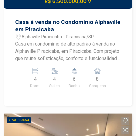
R$ 6.500.000,00 V
Casa á venda no Condomínio Alphaville
em Piracicaba
Alphaville Piracicaba - Piracicaba/SP
Casa em condomínio de alto padrão à venda no
Alphaville Piracicaba, em Piracicaba. Com projeto
que reúne sofisticação, conforto e funcionalidade,
o imóvel se destaca pelo elevador interno, área
de lazer completa e paisagismo exclusivo com
4
4
6
8
lago de carpas, proporcionando uma experiência
Dorm.
Suítes
Banho
Garagens
diferenciada de morar no Alphaville Piracicaba.
CARACTERÍSTICAS DO IMÓVEL - 4 suítes com
armários planejados - 4 dormitórios - 8 garagens
- Escritório e lavabo - Mezanino com espaço para
sala de TV - Cozinha planejada com armários e
Cód.
158554
despensa - Espaço gourmet integrado à área de
lazer - Piscina aquecida - Elevador interno - Área