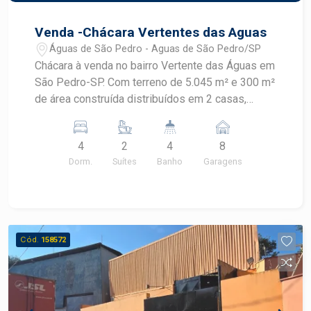
Venda -Chácara Vertentes das Aguas
Águas de São Pedro - Aguas de São Pedro/SP
Chácara à venda no bairro Vertente das Águas em
São Pedro-SP. Com terreno de 5.045 m² e 300 m²
de área construída distribuídos em 2 casas,
sendo: Casa principal toda avarandada conta com:
- 01 Sala para dois ambientes com ar
4
2
4
8
condicionado - 01 Cozinha com planejados e
Dorm.
Suítes
Banho
Garagens
integrada com a Sala - 02 suítes com ar
condicionado; - 01 Banheiro social; - Área de
serviço; Edícula/casa do caseiro conta com: - 01
Sala - 02 Dormitórios; - 01 Cozinha. Área externa
conta com: - Espaço gourmet com Churrasqueira,
Cód.
158572
forno e fogão a lenha - Pìscina - Amplo quintal
com árvores frutíferas; - Varanda com deck de
madeira e chuveirão; - Vestiários masculino e
feminino; - Quarto de ferramentas - Amplo