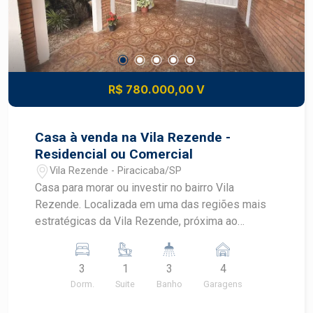
R$ 780.000,00 V
Casa à venda na Vila Rezende -
Residencial ou Comercial
Vila Rezende - Piracicaba/SP
Casa para morar ou investir no bairro Vila
Rezende. Localizada em uma das regiões mais
estratégicas da Vila Rezende, próxima ao
tradicional Hospital dos Fornecedores de Cana, a
casa oferece excelente visibilidade, fácil acesso
3
1
3
4
e grande potencial para clínicas, consultórios,
Dorm.
Suite
Banho
Garagens
escritórios, coworkings, sedes empresariais ou
prestação de serviços em geral. O imóvel foi