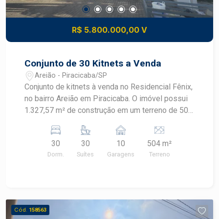
R$ 5.800.000,00 V
Conjunto de 30 Kitnets a Venda
Areião - Piracicaba/SP
Conjunto de kitnets à venda no Residencial Fênix,
no bairro Areião em Piracicaba. O imóvel possui
1.327,57 m² de construção em um terreno de 504
m². Distribuição: Térreo: 10 kitnets 1º andar: 10
kitnets 2º andar: 10 kitnets Total: 30 kitnets
30
30
10
504 m²
Garagem: 10 vagas cobertas alugadas a parte
Dorm.
Suítes
Garagens
Terreno
Ótimo investimento, proximo ao Shopping
Piracicaba, EEP, Unicamp. Facil acesso para as
saídas de Rio Claro e Limeira. Consulte um
Especialista Frias Neto.
Cód.
158563