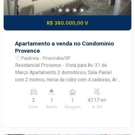
R$ 380.000,00 V
Apartamento a venda no Condominio
Provence
Pauliceia - Piracicaba/SP
Residencial Provence - Vista para Av. 31 de
Março Apartamento 2 dormitórios, Sala Painel
com 2 metros, mesa de vidro com 4 cadeiras, Ar
condicionado, lustre Cozinha com cooktop, forno
brastemp, armários , Banheiro social e lavabo (pia
2
1
1
47.17 m²
auxiliar ao lado do banheiro) Lavanderia com
Dorm.
Banho
Garagem
A. Útil
armários Dormitório com armário grande - 6
portas Dormitório Armários com espelho e
sapateira Cama Bau (embutida) Ar condicionado
Apartamento com aquecimento do chuveiro a gás.