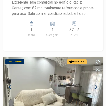
Excelente sala comercial no edifício Rac`z
Center, com 87 m², totalmente reformada e pronta
para uso. Sala com ar condicionado, banheiro
privativo, proporcionando mais conforto e
praticidade para o seu negócio. Uma excelente
1
1
87 m²
oportunidade para instalar sua empresa ou
Banho
Garagem
A. Útil
investir em um imóvel comercial de qualidade.
Agende uma visita e conheça esta excelente
oportunidade!
Cód.
158954
Exclusivo