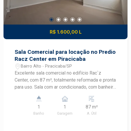
R$ 1.600,00 L
Sala Comercial para locação no Predio
Racz Center em Piracicaba
Bairro Alto - Piracicaba/SP
Excelente sala comercial no edifício Rac`z
Center, com 87 m², totalmente reformada e pronta
para uso. Sala com ar condicionado, com banheiro
privativo, proporcionando mais conforto e
praticidade para o seu negócio. Uma excelente
1
1
87 m²
oportunidade para instalar sua empresa ou
Banho
Garagem
A. Útil
investir em um imóvel comercial de qualidade.
Agende uma visita e conheça esta excelente
oportunidade!