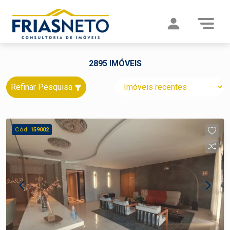
2895 IMÓVEIS
Refinar Pesquisa
Cód.
159002