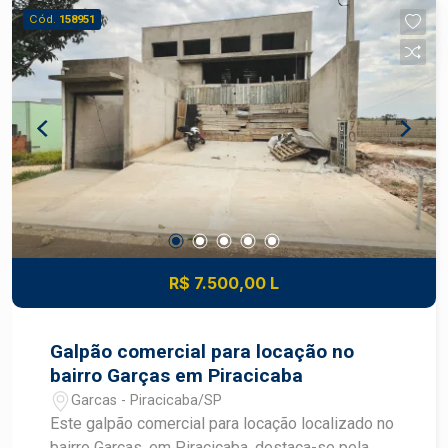
Aquecedor
Cód.
158951
R$ 7.500,00 L
Galpão comercial para locação no
bairro Garças em Piracicaba
Garcas - Piracicaba/SP
Este galpão comercial para locação localizado no
bairro Garças, em Piracicaba, destaca-se pela