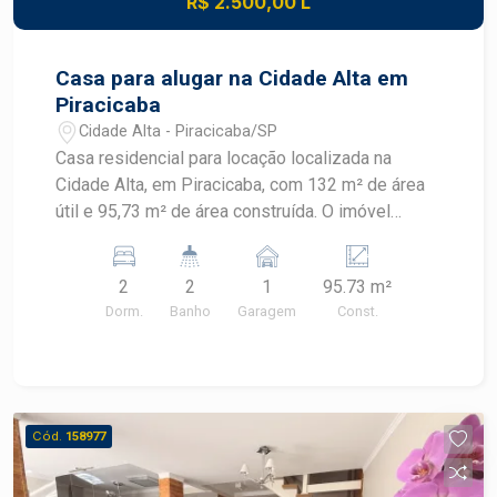
R$ 2.500,00 L
praticidade e excelente custo-benefício no
Edifício Ravenna.
Casa para alugar na Cidade Alta em
Piracicaba
Cidade Alta - Piracicaba/SP
Casa residencial para locação localizada na
Cidade Alta, em Piracicaba, com 132 m² de área
útil e 95,73 m² de área construída. O imóvel
possui dois dormitórios, quintal, churrasqueira e
armários, oferecendo praticidade em localização
2
2
1
95.73 m²
estratégica. CARACTERÍSTICAS DO IMÓVEL -
Dorm.
Banho
Garagem
Const.
Área útil de 132 m² - Área construída de 95,73 m²
- 2 dormitórios - 2 banheiros - Cozinha - Armários
- Quintal - Churrasqueira - 1 vaga de garagem
DIFERENCIAIS DO IMÓVEL - Quintal para
momentos de lazer e convivência - Churrasqueira
Cód.
158977
para confraternizações - Armários que
contribuem para a organização dos ambientes -