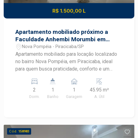
R$ 1.500,00 L
Apartamento mobiliado próximo a
Faculdade Anhembi Morumbi em
Piracicaba
Nova Pompéia - Piracicaba/SP
Apartamento mobiliado para locação localizado
no bairro Nova Pompéia, em Piracicaba, ideal
para quem busca praticidade, conforto e um
imóvel pronto para morar. Com ambientes
planejados, mobiliário completo e excelente
2
1
1
45.95 m²
aproveitamento dos espaços, este apartamento
Dorm.
Banho
Garagem
A. Útil
oferece uma rotina mais funcional em uma região
com fácil acesso aos principais pontos de
Piracicaba. CARACTERÍSTICAS DO IMÓVEL -
Sala mobiliada com sofá e ventilador - Cozinha
americana integrada aos ambientes - Geladeira,
Cód.
158983
cooktop e micro-ondas - Máquina de lavar -