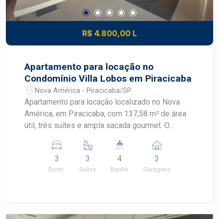
R$ 4.800,00 L
Apartamento para locação no
Condomínio Villa Lobos em Piracicaba
Nova América - Piracicaba/SP
Apartamento para locação localizado no Nova
América, em Piracicaba, com 137,58 m² de área
útil, três suítes e ampla sacada gourmet. O
imóvel recebe sol da manhã e está em
condomínio completo, com lazer diversificado e
3
3
4
3
portaria 24 horas. CARACTERÍSTICAS DO
Dorm.
Suítes
Banho
Garagens
IMÓVEL - Área útil de 137,58 m² - 3 dormitórios,
sendo 3 suítes - Ar condicionado e closet - 4
banheiros - Sala ampla com móvel planejado e ar
condicionado - Ampla sacada gourmet - Lavabo -