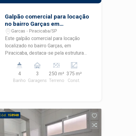
visita.
Galpão comercial para locação
no bairro Garças em
Piracicaba
Garcas - Piracicaba/SP
Este galpão comercial para locação
localizado no bairro Garças, em
Piracicaba, destaca-se pela estrutura
robusta, excelente distribuição dos
ambientes e localização estratégica
4
3
250 m²
375 m²
entre os bairros Garças e Jardim São
Banho
Garagens
Terreno
Const.
Francisco. Com energia trifásica, piso
de alta resistência e dois pavimentos, é
uma excelente opção para empresas
que buscam eficiência operacional e
versatilidade. CARACTERÍSTICAS DO
Cód.
158948
IMÓVEL - Terreno com 250 m² - Área
construída de 375 m² distribuída em
dois pavimentos - Pavimento térreo