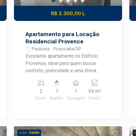
R$ 2.300,00 L
Apartamento para Locação
Residencial Provence
Pauliceia - Piracicaba/SP
Excelente apartamento no Edifício
Provence, ideal para quem busca
conforto, praticidade e uma ótima
localização. 2 quartos 1 banheiro Sala
de estar Cozinha equipada com forno e
2
1
1
54 m²
cooktop Área de serviço 1 vaga de
Dorm.
Banho
Garagem
Const.
garagem Ambientes bem distribuídos
Ideal para morar ou investir Um
apartamento perfeito para morar ou
investir, com ambientes bem
distribuídos e prontos para receber
Cód.
158980