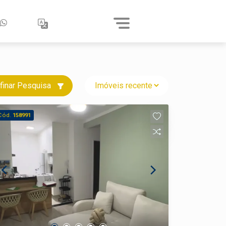
finar Pesquisa
Cód.
158991