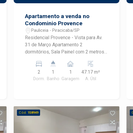
Piracicaba. Agende sua visita.
Apartamento a venda no
Condominio Provence
Pauliceia - Piracicaba/SP
Residencial Provence - Vista para Av.
31 de Março Apartamento 2
dormitórios, Sala Painel com 2 metros,
mesa de vidro com 4 cadeiras, Ar
condicionado, lustre Cozinha com
2
1
1
47.17 m²
cooktop, forno brastemp, armários ,
Dorm.
Banho
Garagem
A. Útil
Banheiro social e lavabo (pia auxiliar ao
lado do banheiro) Lavanderia com
armários Dormitório com armário
grande - 6 portas Dormitório Armários
com espelho e sapateira Cama Bau
Cód.
158949
(embutida) Ar condicionado
Apartamento com aquecimento do
chuveiro a gás. Aquecedor