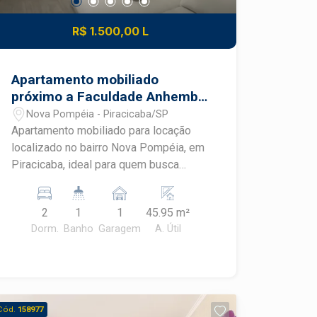
R$ 1.500,00 L
Apartamento mobiliado
próximo a Faculdade Anhembi
Morumbi em Piracicaba
Nova Pompéia - Piracicaba/SP
Apartamento mobiliado para locação
localizado no bairro Nova Pompéia, em
Piracicaba, ideal para quem busca
praticidade, conforto e um imóvel
pronto para morar. Com ambientes
2
1
1
45.95 m²
planejados, mobiliário completo e
Dorm.
Banho
Garagem
A. Útil
excelente aproveitamento dos
espaços, este apartamento oferece
uma rotina mais funcional em uma
região com fácil acesso aos principais
pontos de Piracicaba.
Cód.
158977