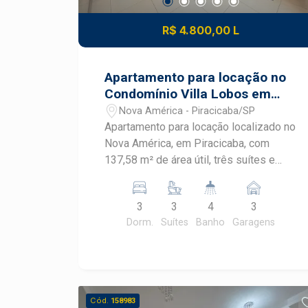
R$ 4.800,00 L
Apartamento para locação no
Condomínio Villa Lobos em
Piracicaba
Nova América - Piracicaba/SP
Apartamento para locação localizado no
Nova América, em Piracicaba, com
137,58 m² de área útil, três suítes e
ampla sacada gourmet. O imóvel
recebe sol da manhã e está em
3
3
4
3
condomínio completo, com lazer
Dorm.
Suítes
Banho
Garagens
diversificado e portaria 24 horas.
CARACTERÍSTICAS DO IMÓVEL - Área
útil de 137,58 m² - 3 dormitórios, sendo
3 suítes - Ar condicionado e closet - 4
banheiros - Sala ampla com móvel
Cód.
158983