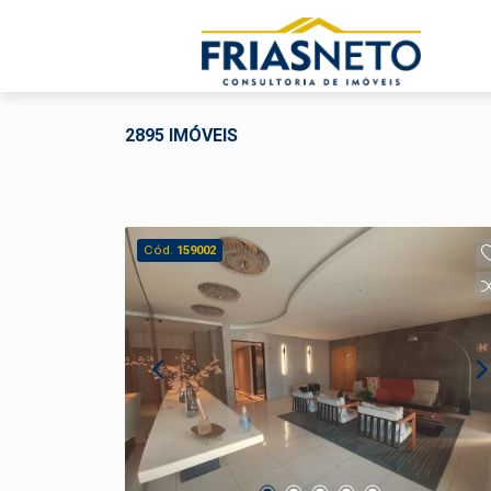
2895 IMÓVEIS
Cód.
159002