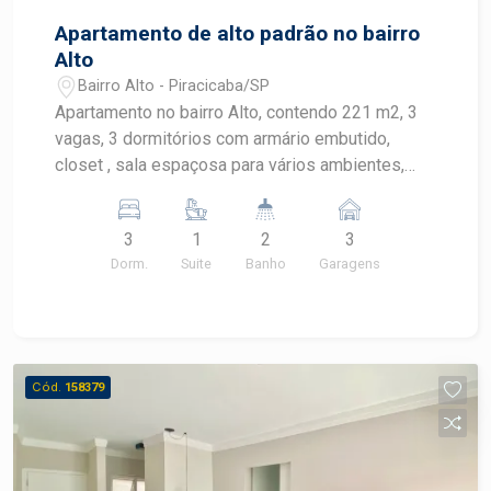
Apartamento de alto padrão no bairro
Alto
Bairro Alto - Piracicaba/SP
Apartamento no bairro Alto, contendo 221 m2, 3
vagas, 3 dormitórios com armário embutido,
closet , sala espaçosa para vários ambientes,
banheiro social, cozinha planejada, despensa,
banheiro de empregada, área de serviço. Área de
3
1
2
3
lazer completo: piscinas, sala de fitness,
Dorm.
Suite
Banho
Garagens
churrasqueira, sala de jogos, quadra poliesportiva
e sauna.
Cód.
158379