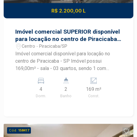
R$ 2.200,00 L
Imóvel comercial SUPERIOR disponível
para locação no centro de Piracicaba -
SP
Centro - Piracicaba/SP
Imóvel comercial disponível para locação no
centro de Piracicaba - SP Imóvel possui
169,00m² - sala - 03 quartos, sendo 1 com
sacada - sala de jantar - cozinha - 01 banheiro
social e 01 banheiro externo - área de serviço
4
2
169 m²
Agende sua visita!
Dorm.
Banho
Const.
Cód.
158417