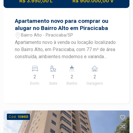
R$ 3.950,00 L
R$ 900.000,00 V
Apartamento novo para comprar ou
alugar no Bairro Alto em Piracicaba
Bairro Alto - Piracicaba/SP
Apartamento novo à venda ou locação localizado
no Bairro Alto, em Piracicaba, com 77 m² de área
construída, ambientes modernos e varanda
integrada. O imóvel está pronto para morar e
oferece condomínio com lazer completo,
2
1
2
2
segurança e estrutura para toda a família.
Dorm.
Suite
Banho
Garagens
CARACTERÍSTICAS DO IMÓVEL - Área
construída de 77 m² - 2 dormitórios - 1 suíte - 2
banheiros - Sala para 2 ambientes - Varanda
integrada - Cozinha funcional - Lavanderia -
Ambientes bem iluminados e ventilados - 2
Cód.
158403
vagas de garagem DIFERENCIAIS DO IMÓVEL -
Apartamento novo e pronto para morar - Varanda