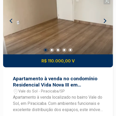
do espaço livre para horta, lazer ou ampliação -
Estrutura básica pronta para moradia enquanto se
aproveita a área externa - Locação rara de terreno
com edificação no Santa Rita - Bairro com perfil
tranquilo e bom índice de arborização
R$ 110.000,00 V
Apartamento à venda no condomínio
Residencial Vida Nova III em
Piracicaba
Vale do Sol - Piracicaba/SP
Apartamento à venda localizado no bairro Vale do
Sol, em Piracicaba. Com ambientes funcionais e
excelente distribuição dos espaços, este imóvel
é uma ótima opção para quem busca conforto,