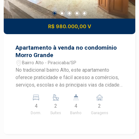
R$ 980.000,00 V
Apartamento à venda no condomínio
Morro Grande
Bairro Alto - Piracicaba/SP
No tradicional bairro Alto, este apartamento
oferece praticidade e fácil acesso a comércios,
serviços, escolas e às principais vias da cidade,
ideal para quem busca conforto e localização
privilegiada. * Área útil: 241,87 m² * Sala ampla
4
2
4
2
para vários ambientes com sacada * Sala de TV
Dorm.
Suítes
Banho
Garagens
aconchegante * Cozinha completa com armários
planejados * Lavanderia funcional * Quarto de
despejo * 4 dormitórios com armários
planejados, sendo 2 suítes * Ambientes amplos