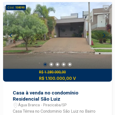
e bem distribuídos * 2 vagas de garagem O
Cód.
158390
condomínio conta com área de lazer completa,
proporcionando momentos de convivência,
segurança e qualidade de vida para toda a família.
Construa seu futuro com quem é agente de
desenvolvimento do mercado imobiliário de
Piracicaba. Agende sua visita.
R$ 1.280.000,00
R$ 1.100.000,00 V
Casa à venda no condomínio
Residencial São Luiz
Água Branca - Piracicaba/SP
Casa Térrea no Condominio São Luiz no Bairro