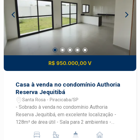
garantem ventilação e luz natural. Localização
privilegiada, próximo a comércios, escolas e
áreas de lazer. Fácil acesso às principais vias da
cidade, facilitando o deslocamento. Condomínio
com segurança e áreas comuns bem cuidadas.
Entre em contato para agendar uma visita e venha
conferir de perto tudo o que este imóvel tem a
oferecer. Estuda Financiamento e FGTS
R$ 950.000,00 V
Casa à venda no condomínio Authoria
Reserva Jequitibá
Santa Rosa - Piracicaba/SP
- Sobrado à venda no condomínio Authoria
Reserva Jequitibá, em excelente localização -
128m² de área útil - Sala para 2 ambientes -
Cozinha americana integrada - Lavabo -
Lavanderia coberta - Área de secagem - 3