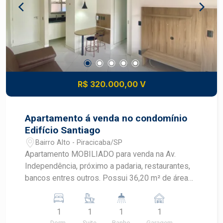
R$ 320.000,00 V
Apartamento á venda no condomínio
Edifício Santiago
Bairro Alto - Piracicaba/SP
Apartamento MOBILIADO para venda na Av.
Independência, próximo a padaria, restaurantes,
bancos entres outros. Possui 36,20 m² de área
útil, com excelente acabamento em localização
privilegiada e de fácil acesso. - Possui sacada,
1
1
1
1
suíte com armários embutidos, banheiro da suíte
Dorm.
Suite
Banho
Garagem