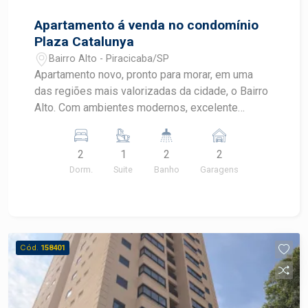
Apartamento á venda no condomínio
Plaza Catalunya
Bairro Alto - Piracicaba/SP
Apartamento novo, pronto para morar, em uma
das regiões mais valorizadas da cidade, o Bairro
Alto. Com ambientes modernos, excelente
distribuição interna e varanda integrada, este
imóvel oferece conforto, praticidade e um
2
1
2
2
condomínio com lazer completo para toda a
Dorm.
Suite
Banho
Garagens
família. - 77 m² de área útil - Sala para 2
ambientes - Varanda integrada - Cozinha
funcional - 2 dormitórios - 1 suíte - 2 vagas de
garagem - Ambientes bem iluminados e
ventilados - Apartamento novo O condomínio
Cód.
158401
oferece: - Piscina - Salão de festas - Espaço
gourmet - Sala de jogos - Brinquedoteca - Sala
de reunião - Academia completa Excelente opção
para quem busca morar com conforto, segurança