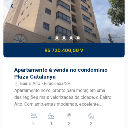
e lazer completo em uma localização privilegiada
do Bairro Alto. Agende a sua visita com um
corretor especialista.
R$ 720.400,00 V
Apartamento à venda no condomínio
Plaza Catalunya
Bairro Alto - Piracicaba/SP
Apartamento novo, pronto para morar, em uma
das regiões mais valorizadas da cidade, o Bairro
Alto. Com ambientes modernos, excelente
distribuição interna e varanda integrada, este
imóvel oferece conforto, praticidade e um
2
1
2
2
condomínio com lazer completo para toda a