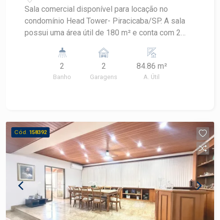
Sala comercial disponível para locação no
condomínio Head Tower- Piracicaba/SP. A sala
possui uma área útil de 180 m² e conta com 2
vagas de garagem. Salas Mobiliadas - Contém 2
banheiros, 2 copas, Sala de reunião e ar
2
2
84.86 m²
condicionado em todas as salas. Excelente
Banho
Garagens
A. Útil
localização e infraestrutura. Ideal para diversos
tipos de negócios. Entre em contato para mais
informações e agendar uma visita!
Cód.
158392