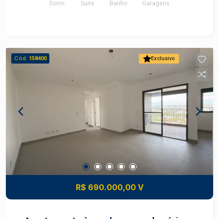
Dorm.
Suite
Banho
Garagens
família. - 77 m² de área útil - Sala para 2
ambientes - Varanda integrada - Cozinha
funcional - 2 dormitórios - 1 suíte - 2 vagas de
garagem - Ambientes bem iluminados e
ventilados - Apartamento novo O condomínio
Cód.
158400
Exclusivo
oferece: - Piscina - Salão de festas - Espaço
gourmet - Sala de jogos - Brinquedoteca - Sala
de reunião - Academia completa Excelente opção
para quem busca morar com conforto, segurança
e lazer completo em uma localização privilegiada
do Bairro Alto. Agende a sua visita com um
corretor especialista.
R$ 690.000,00 V