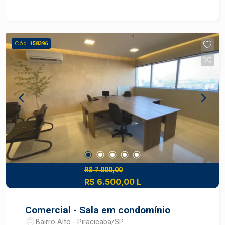
chopeira elétrica; - Piscina com hidro; - Mini
quadra esportiva; - 02 banheiros externos; -
Lavanderia externa; - Portã eletrônico; -
Paisagismo; - Energia Fotovoltáica.
Cód.
158396
R$ 7.000,00
R$ 6.500,00 L
Comercial - Sala em condomínio
Bairro Alto - Piracicaba/SP