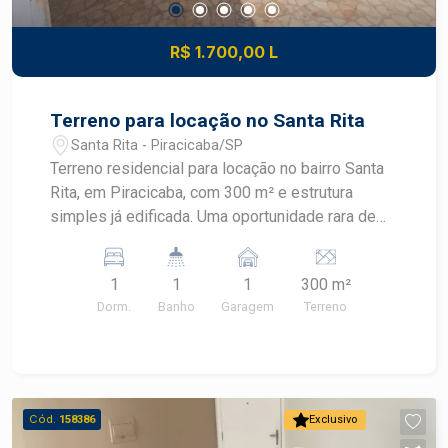
R$ 1.700,00 L
Terreno para locação no Santa Rita
Santa Rita - Piracicaba/SP
Terreno residencial para locação no bairro Santa
Rita, em Piracicaba, com 300 m² e estrutura
simples já edificada. Uma oportunidade rara de
alugar área ampla em região tranquila e
arborizada de Piracicaba, ideal para quem busca
1
1
1
300 m²
espaço e flexibilidade de uso.
Dorm.
Banho
Garagem
Terreno
CARACTERÍSTICAS DO IMÓVEL - Área do
terreno: 300,00 m² - 1 dormitório - 1 banheiro - 1
vaga de garagem - Edificação simples no lote -
Finalidade residencial DIFERENCIAIS DO
IMÓVEL - Terreno amplo de 300 m² em bairro
Cód.
158386
Exclusivo
residencial consolidado - Possibilidade de uso