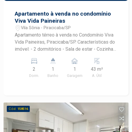
Apartamento à venda no condomínio
Viva Vida Paineiras
Vila Sônia - Piracicaba/SP
Apartamento térreo à venda no Condomínio Viva
Vida Paineiras, Piracicaba/SP. Características do
imóvel: - 2 dormitórios - Sala de estar - Cozinha -
Área de serviço - Banheiro - 1 vaga de garagem -
Piso e pintura novas O condomínio oferece:
2
1
1
43 m²
Campo de futebol, churrasqueira, playground,
Dorm.
Banho
Garagem
A. Útil
jardim, estacionamento para visitantes. Ideal para
quem busca praticidade em um ambiente
funcional. Agende sua visita!
Cód.
158516