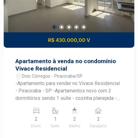
R$ 430.000,00 V
Apartamento à venda no condomínio
Vivace Residencial
Dois Córregos - Piracicaba/SP
-Apartamento para vender no Vivace Residencial
- Piracicaba - SP -Apartamentos novo com 2
dormitórios sendo 1 suíte - cozinha planejada -
banheiro social - sala - lavanderia e varanda - 2
vagas de garagem gaveta. -Varanda . -Sol da
2
1
2
2
manhã. Agende uma visita com Corretor Frias
Dorm.
Suite
Banho
Garagens
Neto.