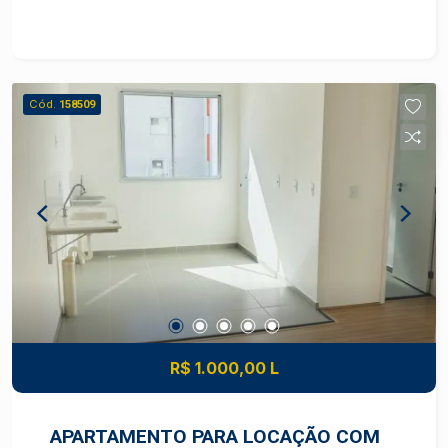
estar, cozinha, banheiro social e área de serviço.
Nos fundos, dispõe de uma agradável área com
churrasqueira, ideal para reunir familiares e
amigos em momentos de lazer e
Cód.
158509
confraternização. Uma excelente opção para
quem busca conforto, praticidade e ótima
localização. Agende sua visita e conheça seu
novo lar!
R$ 1.000,00 L
APARTAMENTO PARA LOCAÇÃO COM