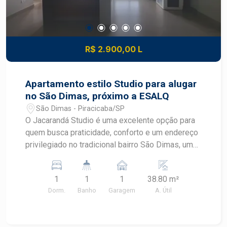
R$ 2.900,00 L
Apartamento estilo Studio para alugar
no São Dimas, próximo a ESALQ
São Dimas - Piracicaba/SP
O Jacarandá Studio é uma excelente opção para
quem busca praticidade, conforto e um endereço
privilegiado no tradicional bairro São Dimas, uma
das regiões mais valorizadas de Piracicaba.
Localizado próximo à ESALQ/USP, oferece fácil
1
1
1
38.80 m²
acesso a comércios, restaurantes,
Dorm.
Banho
Garagem
A. Útil
supermercados, serviços e importantes vias da
cidade. Destaques do imóvel: Área útil de
aproximadamente 40 m²; Pé-direito duplo,