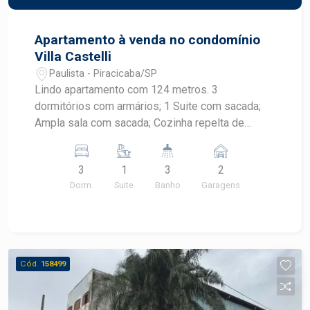
Apartamento à venda no condomínio
Villa Castelli
Paulista - Piracicaba/SP
Lindo apartamento com 124 metros. 3
dormitórios com armários; 1 Suite com sacada;
Ampla sala com sacada; Cozinha repelta de
armarios; Banheiro de serviço; 02 vagas paralelas
3
1
3
2
Dorm.
Suite
Banho
Garagens
Cód.
158499