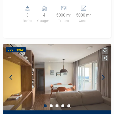
tranquilo no Bairro Jardim São Francisco. Com
5.000 m² de Área de terreno.
3
4
5000 m²
5000 m²
Banho
Garagens
Terreno
Const.
Cód.
158524