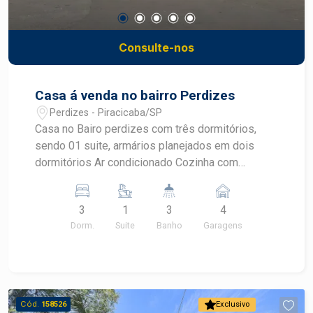
Consulte-nos
Casa á venda no bairro Perdizes
Perdizes - Piracicaba/SP
Casa no Bairo perdizes com três dormitórios,
sendo 01 suite, armários planejados em dois
dormitórios Ar condicionado Cozinha com
armários Banheiro com box blindex Sala Garagem
para três carros Área gourmet Edicula Lavanderia
3
1
3
4
Portão eletrônico Terreno com 300m2 e 218m2
Dorm.
Suite
Banho
Garagens
de construção.
Cód.
158526
Exclusivo