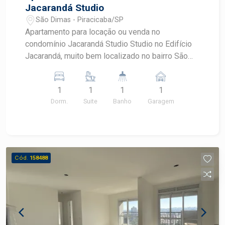
Jacarandá Studio
São Dimas - Piracicaba/SP
Apartamento para locação ou venda no
condomínio Jacarandá Studio Studio no Edifício
Jacarandá, muito bem localizado no bairro São
Dimas! Com 1 dormitório integrado, funcional e
bem distribuído Sala aconchegante Cozinha com
1
1
1
1
armários 1 banheiro Área de serviço 01 vaga de
Dorm.
Suite
Banho
Garagem
garagem. Agende sua visita com um corretor
especialista na imobiliária Frias Neto!
Cód.
158488