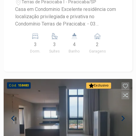
Terras de Piracicaba I - Piracicaba/SP
Casa em Condominio Excelente residência com
localização privilegiada e privativa no
Condomínio Terras de Piracicaba: - 03
dormitórios sendo 03 suíte com armário; -
Lavabo; - Escritório; - Sala de tv; - Cozinhas
3
3
4
2
repletas de armários; - Sala de jantar; -
Dorm.
Suítes
Banho
Garagens
Lavanderia; - Despensa; - Piscina; - Sala de
jogos; - 04 vagas sendo 02 vagas cobertas.
Aceita Financiamento e FGTS. Agende sua visita
com um corretor de venda especialista Frias
Neto.
Cód.
158483
Exclusivo