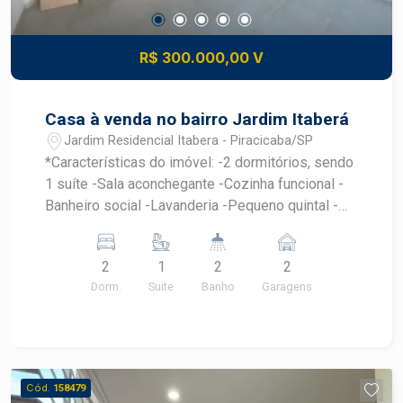
ainda mais conveniência, tornando este studio
uma excelente escolha para quem deseja morar
perto de um dos principais polos acadêmicos e
R$ 300.000,00 V
de pesquisa do país. Construa seu futuro com
quem é agente de desenvolvimento do mercado
imobiliário de Piracicaba. Agende sua visita.
Casa à venda no bairro Jardim Itaberá
Jardim Residencial Itabera - Piracicaba/SP
*Características do imóvel: -2 dormitórios, sendo
1 suíte -Sala aconchegante -Cozinha funcional -
Banheiro social -Lavanderia -Pequeno quintal -
Garagem para 2 veículos Próximo a creche,
escolas, supermercados, padarias e comercio
2
1
2
2
em geral do bairro. *Consulte um especialista
Dorm.
Suite
Banho
Garagens
Frias Neto! Agende sua visita.
Cód.
158479