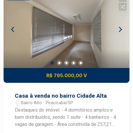
Ideal para empresas que buscam praticidade e
infraestrutura completa; -Fácil acesso às
principais vias da cidade; Agende uma visita e
conheça essa excelente oportunidade!
R$ 795.000,00 V
Casa à venda no bairro Cidade Alta
Bairro Alto - Piracicaba/SP
Destaques do imóvel: - 4 dormitórios amplos e
bem distribuídos, sendo 1 suíte - 4 banheiros - 4
vagas de garagem - Área construída de 257,21
m² - Terreno com 331,54 m² Ambientes