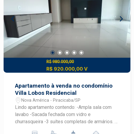
e serviços. - Esteja próximo a Rodovia Luiz de
Queiroz, dando fácil acesso às principais áreas
da cidade. Agende sua visita com Corretores
Frias Neto
R$ 980.000,00
R$ 920.000,00 V
Apartamento à venda no condomínio
Villa Lobos Residencial
Nova América - Piracicaba/SP
Lindo apartamento contendo: -Ampla sala com
lavabo -Sacada fechada com vidro e
churrasqueira -3 suítes completas de armários. -
Cozinha e lavanderia com armários -Sol da manhã