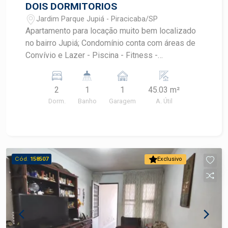
DOIS DORMITORIOS
Jardim Parque Jupiá - Piracicaba/SP
Apartamento para locação muito bem localizado
no bairro Jupiá; Condomínio conta com áreas de
Convívio e Lazer - Piscina - Fitness -
Churrasqueira - Salão de festas - Playground -
Bicicletário - Minicampo gramado - Pet place -
2
1
1
45.03 m²
Redário - Horta
Dorm.
Banho
Garagem
A. Útil
Cód.
158507
Exclusivo