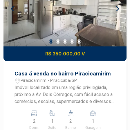
R$ 350.000,00 V
Casa á venda no bairro Piracicamirim
Piracicamirim - Piracicaba/SP
Imóvel localizado em uma região privilegiada,
próximo à Av. Dois Córregos, com fácil acesso a
comércios, escolas, supermercados e diversos
serviços. A casa possui 125,00 m² de terreno e
85,50 m² de construção, distribuídos em
2
1
2
1
ambientes funcionais e bem aproveitados. Conta
Dorm.
Suite
Banho
Garagem
com 02 dormitórios, sendo 01 suíte, sala de