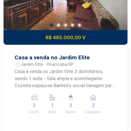
R$ 485.000,00 V
Casa a venda no Jardim Elite
Jardim Elite - Piracicaba/SP
Casa à venda no Jardim Elite 3 dormitórios,
sendo 1 suíte - Sala ampla e aconchegante
Cozinha espaçosa Banheiro social Garagem para
2 carros Excelente opção para morar com
conforto Localização em um dos bairros mais
3
1
3
2
valorizados da cidade Estuda financiamento -
Dorm.
Suite
Banho
Garagens
Aceita uso de FGTS Entre em contato para mais
informações e agende sua visita!