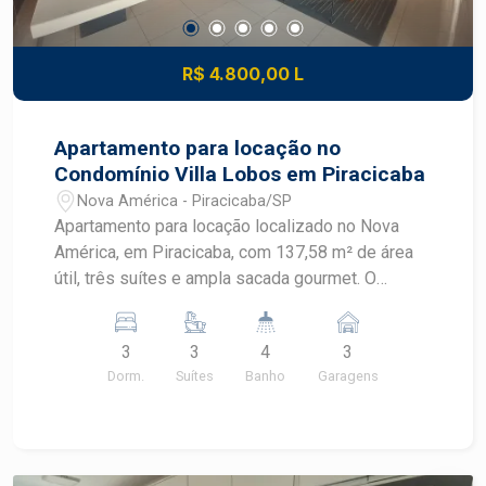
R$ 4.800,00 L
Apartamento para locação no
Condomínio Villa Lobos em Piracicaba
Nova América - Piracicaba/SP
Apartamento para locação localizado no Nova
América, em Piracicaba, com 137,58 m² de área
útil, três suítes e ampla sacada gourmet. O
imóvel recebe sol da manhã e está em
condomínio completo, com lazer diversificado e
3
3
4
3
portaria 24 horas. CARACTERÍSTICAS DO
Dorm.
Suítes
Banho
Garagens
IMÓVEL - Área útil de 137,58 m² - 3 dormitórios,
sendo 3 suítes - Ar condicionado e closet - 4
banheiros - Sala ampla com móvel planejado e ar
condicionado - Ampla sacada gourmet - Lavabo -