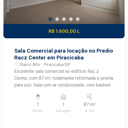
R$ 1.600,00 L
Sala Comercial para locação no Predio
Racz Center em Piracicaba
Bairro Alto - Piracicaba/SP
Excelente sala comercial no edifício Rac`z
Center, com 87 m², totalmente reformada e pronta
para uso. Sala com ar condicionado, com banheiro
privativo, proporcionando mais conforto e
praticidade para o seu negócio. Uma excelente
1
1
87 m²
oportunidade para instalar sua empresa ou
Banho
Garagem
A. Útil
investir em um imóvel comercial de qualidade.
Agende uma visita e conheça esta excelente
oportunidade!