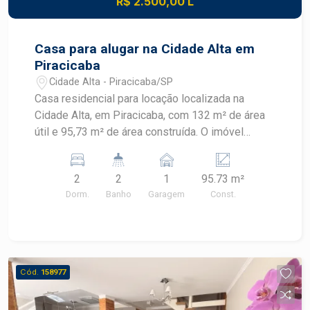
R$ 2.500,00 L
praticidade e excelente custo-benefício no
Edifício Ravenna.
Casa para alugar na Cidade Alta em
Piracicaba
Cidade Alta - Piracicaba/SP
Casa residencial para locação localizada na
Cidade Alta, em Piracicaba, com 132 m² de área
útil e 95,73 m² de área construída. O imóvel
possui dois dormitórios, quintal, churrasqueira e
armários, oferecendo praticidade em localização
2
2
1
95.73 m²
estratégica. CARACTERÍSTICAS DO IMÓVEL -
Dorm.
Banho
Garagem
Const.
Área útil de 132 m² - Área construída de 95,73 m²
- 2 dormitórios - 2 banheiros - Cozinha - Armários
- Quintal - Churrasqueira - 1 vaga de garagem
DIFERENCIAIS DO IMÓVEL - Quintal para
momentos de lazer e convivência - Churrasqueira
Cód.
158977
para confraternizações - Armários que
contribuem para a organização dos ambientes -