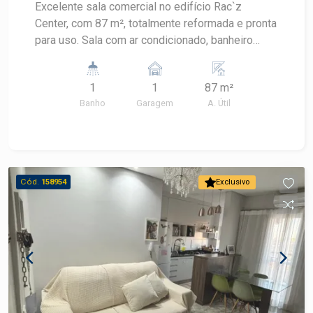
Excelente sala comercial no edifício Rac`z
Center, com 87 m², totalmente reformada e pronta
para uso. Sala com ar condicionado, banheiro
privativo, proporcionando mais conforto e
praticidade para o seu negócio. Uma excelente
1
1
87 m²
oportunidade para instalar sua empresa ou
Banho
Garagem
A. Útil
investir em um imóvel comercial de qualidade.
Agende uma visita e conheça esta excelente
oportunidade!
Cód.
158954
Exclusivo