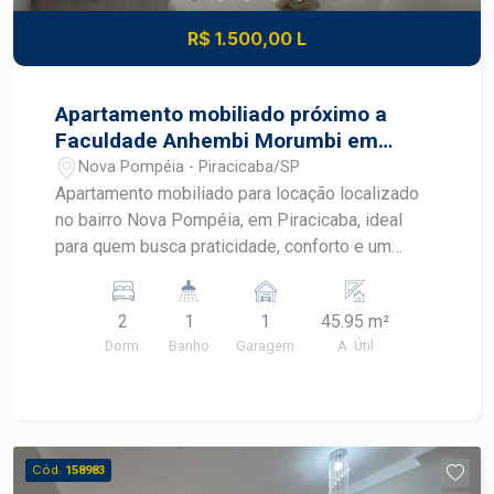
R$ 1.500,00 L
Apartamento mobiliado próximo a
Faculdade Anhembi Morumbi em
Piracicaba
Nova Pompéia - Piracicaba/SP
Apartamento mobiliado para locação localizado
no bairro Nova Pompéia, em Piracicaba, ideal
para quem busca praticidade, conforto e um
imóvel pronto para morar. Com ambientes
planejados, mobiliário completo e excelente
2
1
1
45.95 m²
aproveitamento dos espaços, este apartamento
Dorm.
Banho
Garagem
A. Útil
oferece uma rotina mais funcional em uma região
com fácil acesso aos principais pontos de
Piracicaba. CARACTERÍSTICAS DO IMÓVEL -
Sala mobiliada com sofá e ventilador - Cozinha
americana integrada aos ambientes - Geladeira,
Cód.
158983
cooktop e micro-ondas - Máquina de lavar -