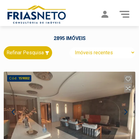
2895 IMÓVEIS
Refinar Pesquisa
Cód.
159002