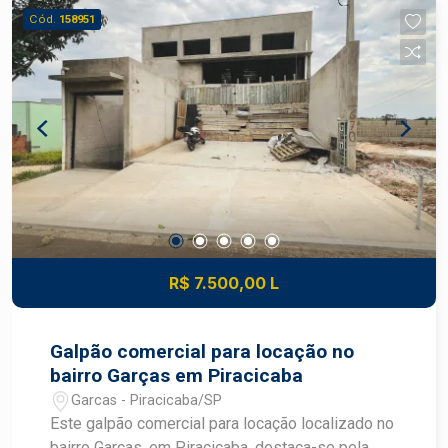
Aquecedor
Cód.
158951
R$ 7.500,00 L
Galpão comercial para locação no
bairro Garças em Piracicaba
Garcas - Piracicaba/SP
Este galpão comercial para locação localizado no
bairro Garças, em Piracicaba, destaca-se pela