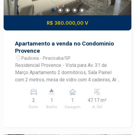
R$ 380.000,00 V
Apartamento a venda no Condominio
Provence
Pauliceia - Piracicaba/SP
Residencial Provence - Vista para Av. 31 de
Março Apartamento 2 dormitórios, Sala Painel
com 2 metros, mesa de vidro com 4 cadeiras, Ar
condicionado, lustre Cozinha com cooktop, forno
brastemp, armários , Banheiro social e lavabo (pia
2
1
1
47.17 m²
auxiliar ao lado do banheiro) Lavanderia com
Dorm.
Banho
Garagem
A. Útil
armários Dormitório com armário grande - 6
portas Dormitório Armários com espelho e
sapateira Cama Bau (embutida) Ar condicionado
Apartamento com aquecimento do chuveiro a gás.