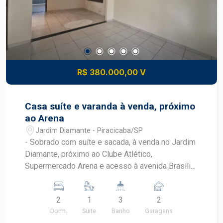
R$ 380.000,00 V
Casa suíte e varanda à venda, próximo
ao Arena
Jardim Diamante - Piracicaba/SP
- Sobrado com suíte e sacada, à venda no Jardim
Diamante, próximo ao Clube Atlético,
Supermercado Arena e acesso à avenida Brasília
- A casa conta com 02 quartos, sendo 01 suíte,
com sacada e armários - O terreno tem 142,27 m²
2
1
3
2
e a construção 180,53 m² - O imóvel tem portão
Dorm.
Suite
Banho
Garagens
automático, salas amplas para até 02 ambientes -