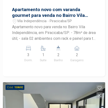
Apartamento novo com varanda
gourmet para venda no Bairro Vila
Independência
Vila Independência - Piracicaba/SP
Apartamento novo para venda no Bairro Vila
Independência, em Piracicaba/SP: - 78m² de área
útil; - sala 02 ambientes com rack e painel para tv;
- cozinha com armário planejado; - lavanderia com
armário planejado; - 03 dormitórios todos com
3
1
2
2
armário embutido, sendo 01 suíte; - 02 banheiros
Dorm.
Suite
Banho
Garagens
com cuba: social e da suíte; - Varanda gourmet
com armário planejado; - 2 Vagas de
estacionamento tipo gaveta. Área de lazer conta
com espaço para academia, salão de festa.
Piscina na cobertura com vista incrível para a
Cód.
158692
cidade, perfeito para relaxar e socializar.
Localização: próximo a serviços, transporte
público, comércios e com fácil acesso a
principais vias da cidade.