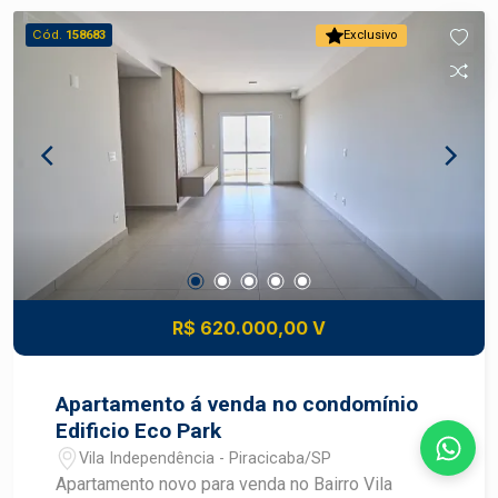
Piscina na cobertura com vista incrível para a
Cód.
158683
Exclusivo
cidade, perfeito para relaxar e socializar.
Localização: próximo a serviços, transporte
público, comércios e com fácil acesso a
principais vias da cidade.
R$ 620.000,00 V
Apartamento á venda no condomínio
Edificio Eco Park
Vila Independência - Piracicaba/SP
Apartamento novo para venda no Bairro Vila