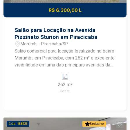
R$ 6.300,00 L
Salão para Locação na Avenida
Pizzinato Sturion em Piracicaba
Morumbi - Piracicaba/SP
Salão comercial para locação localizado no bairro
Morumbi, em Piracicaba, com 262 m² e excelente
visibilidade em uma das principais avenidas da
região. O imóvel conta com fachada em blindex,
recuo para veículos e estrutura versátil para
262 m²
atender diferentes segmentos comerciais.
Const.
CARACTERÍSTICAS DO IMÓVEL - Amplo espaço
interno - 2 Banheiros - Fachada em blindex -
Recuo frontal para estacionamento de veículos -
Excelente aproveitamento da área útil - Layout
versátil para diferentes configurações - Fácil
Cód.
158723
Exclusivo
adaptação para diversos tipos de atividade -