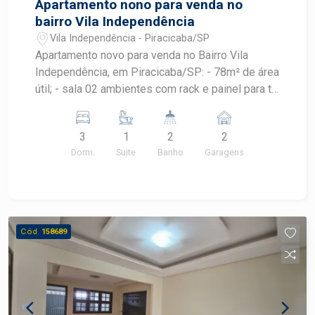
Apartamento nono para venda no
bairro Vila Independência
Vila Independência - Piracicaba/SP
Apartamento novo para venda no Bairro Vila
Independência, em Piracicaba/SP: - 78m² de área
útil; - sala 02 ambientes com rack e painel para tv;
- cozinha com armário planejado; - lavanderia com
armário planejado; - 03 dormitórios todos com
3
1
2
2
armário embutido, sendo 01 suíte; - 02 banheiros
Dorm.
Suite
Banho
Garagens
com cuba: social e da suíte; - Varanda gourmet
com armário planejado; - 2 Vagas de
estacionamento tipo gaveta. Área de lazer conta
com espaço para academia, salão de festa.
Piscina na cobertura com vista incrível para a
Cód.
158689
cidade, perfeito para relaxar e socializar.
Localização: próximo a serviços, transporte
público, comércios e com fácil acesso a
principais vias da cidade.