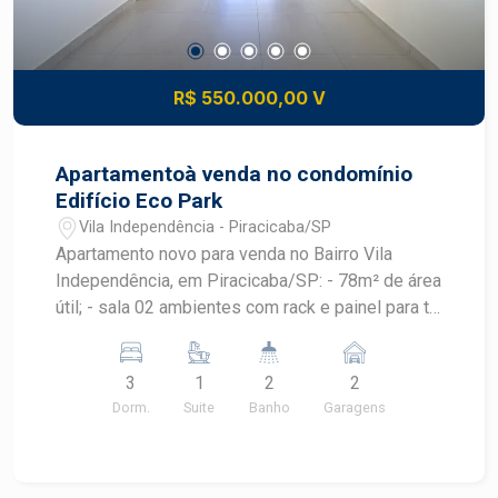
R$ 550.000,00 V
Apartamentoà venda no condomínio
Edifício Eco Park
Vila Independência - Piracicaba/SP
Apartamento novo para venda no Bairro Vila
Independência, em Piracicaba/SP: - 78m² de área
útil; - sala 02 ambientes com rack e painel para tv;
- cozinha com armário planejado; - lavanderia com
armário planejado; - 03 dormitórios todos com
3
1
2
2
armário embutido, sendo 01 suíte; - 02 banheiros
Dorm.
Suite
Banho
Garagens
com cuba: social e da suíte; - Varanda gourmet
com armário planejado; - 2 Vagas de
estacionamento tipo gaveta. Área de lazer conta
com espaço para academia, salão de festa.