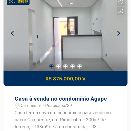
Cód.
158699
comércios, escolas, serviços e transporte.
Destaques do imóvel: 250 m² (10 x 25 m);
Topografia plana; Excelente aproveitamento do
terreno; Ideal para construção residencial; Bairro
em expansão e com grande potencial de
valorização. Entre em contato para mais
informações e agende uma visita!
R$ 875.000,00 V
Casa à venda no condomínio Ágape
Campestre - Piracicaba/SP
Casa térrea nova em condomínio para venda no
bairro Campestre, em Piracicaba: - 200m² de
terreno; - 133m² de área construída; - 03