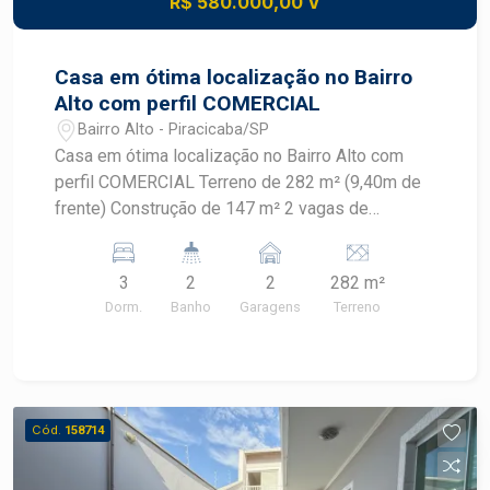
R$ 580.000,00 V
Casa em ótima localização no Bairro
Alto com perfil COMERCIAL
Bairro Alto - Piracicaba/SP
Casa em ótima localização no Bairro Alto com
perfil COMERCIAL Terreno de 282 m² (9,40m de
frente) Construção de 147 m² 2 vagas de
garagem, sendo 1 coberta (espaço para fazer
recuo de estacionamento 3 dormitórios 1
3
2
2
282 m²
banheiro social Sala Cozinha Quintal com quarto
Dorm.
Banho
Garagens
Terreno
de despejo e banheiro
Cód.
158714