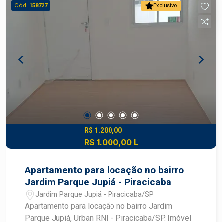
sacada gourmet, ideal para receber familiares e
Cód.
158727
Exclusivo
amigos Cozinha em conceito aberto,
proporcionando modernidade e praticidade Otimo
espaco de lavanderia 2 vagas de garagem O
condomínio oferece lazer completo, incluindo:
Salão de festas com churrasqueira Piscinas
Espaço kids Agende uma visita com um
especialista Frias Neto.
R$ 1.200,00
R$ 1.000,00 L
Apartamento para locação no bairro
Jardim Parque Jupiá - Piracicaba
Jardim Parque Jupiá - Piracicaba/SP
Apartamento para locação no bairro Jardim
Parque Jupiá, Urban RNI - Piracicaba/SP. Imóvel