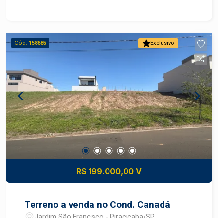
no piso inferior, a casa abriga copa-cozinha com
armários, lavanderia e quintal
Cód.
158685
Exclusivo
R$ 199.000,00 V
Terreno a venda no Cond. Canadá
Jardim São Francisco - Piracicaba/SP