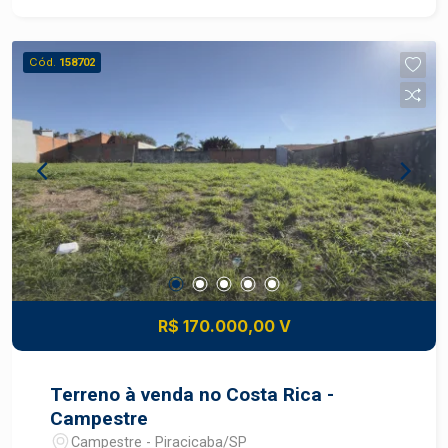
fácil acesso; Terreno amplo e versátil, ideal para
empresas, centros comerciais, concessionárias,
supermercados, galpões, clínicas e outros
Cód.
158702
empreendimentos; Região em constante
crescimento e valorização; Excelente potencial
de retorno para investidores. Diferencial: Área
com grande potencial para incorporação
imobiliária, permitindo o desenvolvimento de
projetos comerciais ou de uso misto,
aproveitando sua localização privilegiada, ampla
frente para a avenida e o forte potencial de
valorização da região. Uma oportunidade única
para investidores, incorporadores e empresários
que buscam uma área estratégica para
R$ 170.000,00 V
desenvolver projetos de destaque.
Terreno à venda no Costa Rica -
Campestre
Campestre - Piracicaba/SP