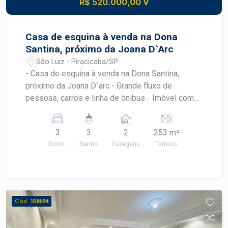
R$ 520.000,00 V
Casa de esquina à venda na Dona
Santina, próximo da Joana D`Arc
São Luiz - Piracicaba/SP
- Casa de esquina à venda na Dona Santina,
próximo da Joana D`arc - Grande fluxo de
pessoas, carros e linha de ônibus - Imóvel com
135,15 m² de construção e 253,34 m² de terreno
- A residência possuí duas casas, sendo a
3
3
2
253 m²
principal com 02 quartos, sala ampla e cozinha,
Dorm.
Banho
Garagens
Terreno
além de 02 vagas de garagem coberta - A casa
02 tem saída independente para rua lateral, com
quarto, sala, cozinha e banheiro social - O imóvel
fica próximo à supermercados, escolas,
açougues e restaurantes
Cód.
158694