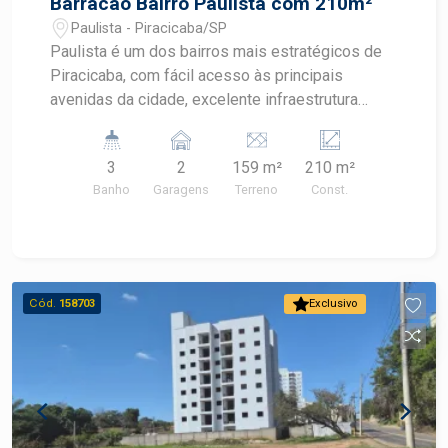
Barracão Bairro Paulista com 210m²
Paulista - Piracicaba/SP
Paulista é um dos bairros mais estratégicos de
Piracicaba, com fácil acesso às principais
avenidas da cidade, excelente infraestrutura
comercial e logística, além de grande fluxo de
pessoas e veículos, proporcionando visibilidade
3
2
159 m²
210 m²
e praticidade para diversos segmentos de
Banho
Garagens
Terreno
Const.
negócios. Barracão comercial com 210 m² de
área, distribuídos de forma funcional para atender
diferentes operações comerciais. Características
do imóvel: - Área total: 210 m² - Piso térreo com
120 m² - Subsolo com 35 m², equipado com pia
Cód.
158703
Exclusivo
de apoio - Mezanino com 55 m² - 3 banheiros,
sendo 2 no piso térreo e 1 no mezanino -
Tubulação preparada para instalação de ar-
condicionado - Sistema de câmeras com DVR -
Vaga de recuo, proporcionando mais comodidade
para clientes e operações Uma excelente