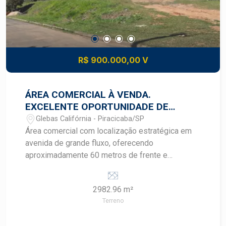
oportunidade para empresas que buscam um
imóvel moderno, bem distribuído e em
localização privilegiada. Construa seu futuro com
quem é agente de desenvolvimento do mercado
imobiliário de Piracicaba. Agende sua visita.
R$ 900.000,00 V
ÁREA COMERCIAL À VENDA.
EXCELENTE OPORTUNIDADE DE
INVESTIMENTO E INCORPORAÇÃO
Glebas Califórnia - Piracicaba/SP
Área comercial com localização estratégica em
avenida de grande fluxo, oferecendo
aproximadamente 60 metros de frente e
excelente visibilidade para empreendimentos de
diversos segmentos. Área total: 2.982,96 m²
2982.96 m²
Destaques do imóvel: Aproximadamente 60
Terreno
metros de frente para avenida de intenso
movimento; Excelente exposição comercial e