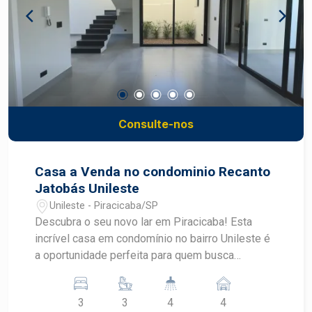
Consulte-nos
Casa a Venda no condominio Recanto
Jatobás Unileste
Unileste - Piracicaba/SP
Descubra o seu novo lar em Piracicaba! Esta
incrível casa em condomínio no bairro Unileste é
a oportunidade perfeita para quem busca
conforto, segurança e qualidade de vida.
Características do Imóvel: - Dormitórios: 3
3
3
4
4
amplos dormitórios, proporcionando espaço e