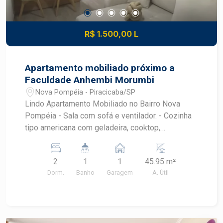
R$ 1.500,00 L
Apartamento mobiliado próximo a
Faculdade Anhembi Morumbi
Nova Pompéia - Piracicaba/SP
Lindo Apartamento Mobiliado no Bairro Nova
Pompéia - Sala com sofá e ventilador. - Cozinha
tipo americana com geladeira, cooktop,
microondas, máquina de lavar e armários
planejados. - Banheiro com box e gabinete. -
2
1
1
45.95 m²
Dormitório 1: Cama de casal, armário planejado e
Dorm.
Banho
Garagem
A. Útil
ventilador de teto. - Dormitório 2: Armário e
ventilador de teto.