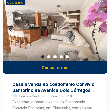
Cód.
158977
Consulte-nos
Casa à venda no condomínio Convívio
Santorino na Avenida Dois Córregos
em Piracicaba
Convívio Santorino - Piracicaba/SP
Excelente sobrado à venda no Condomínio
Convívio Santorino, em Piracicaba, com projeto