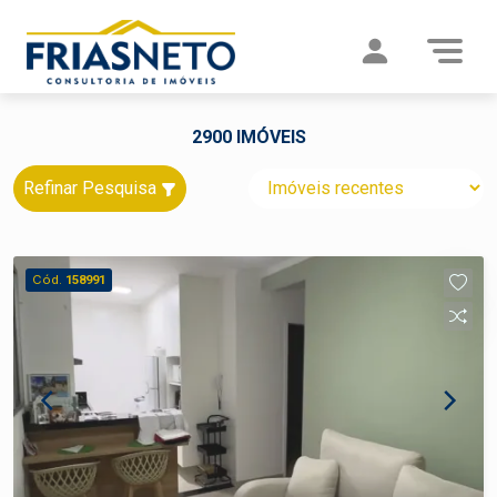
2900 IMÓVEIS
Refinar Pesquisa
Cód.
158991