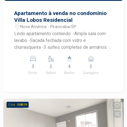
Apartamento à venda no condomínio
Villa Lobos Residencial
Nova América - Piracicaba/SP
Lindo apartamento contendo: -Ampla sala com
lavabo -Sacada fechada com vidro e
churrasqueira -3 suítes completas de armários. -
Cozinha e lavanderia com armários -Sol da manhã
-2 vagas -Lazer completo
3
3
4
3
Dorm.
Suítes
Banho
Garagens
Cód.
158519