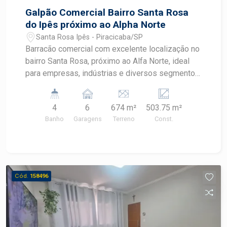
Galpão Comercial Bairro Santa Rosa
do Ipês próximo ao Alpha Norte
Santa Rosa Ipês - Piracicaba/SP
Barracão comercial com excelente localização no
bairro Santa Rosa, próximo ao Alfa Norte, ideal
para empresas, indústrias e diversos segmentos.
O imóvel possui recuo frontal para até 6 veículos,
oferecendo praticidade e comodidade para
4
6
674 m²
503.75 m²
clientes e colaboradores. No piso térreo, o
Banho
Garagens
Terreno
Const.
barracão conta com ponte rolante, cabine de jato
e suporte com talha manual. Possui ainda um
piso elevado destinado ao armazenamento de
produtos, com suporte/trilho e talha manual,
proporcionando excelente estrutura para
Cód.
158496
operações industriais e logísticas. Na área
administrativa térrea, o imóvel dispõe de
banheiro amplo com 2 chuveiros, 2 bacias
sanitárias e 1 mictório, uma sala que era utilizada