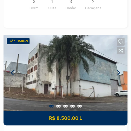
3
1
3
2
Dorm.
Suite
Banho
Garagens
Cód.
158499
R$ 8.500,00 L