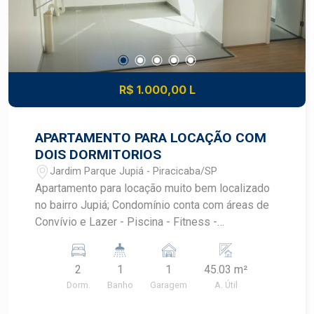
R$ 1.000,00 L
APARTAMENTO PARA LOCAÇÃO COM
DOIS DORMITORIOS
Jardim Parque Jupiá - Piracicaba/SP
Apartamento para locação muito bem localizado
no bairro Jupiá; Condomínio conta com áreas de
Convívio e Lazer - Piscina - Fitness -
Churrasqueira - Salão de festas - Playground -
Bicicletário - Minicampo gramado - Pet place -
2
1
1
45.03 m²
Redário - Horta
Dorm.
Banho
Garagem
A. Útil