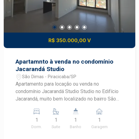
R$ 350.000,00 V
Apartamnto à venda no condomínio
Jacarandá Studio
São Dimas - Piracicaba/SP
Apartamento para locação ou venda no
condomínio Jacarandá Studio Studio no Edifício
Jacarandá, muito bem localizado no bairro São
Dimas! Com 1 dormitório integrado, funcional e
bem distribuído Sala aconchegante Cozinha com
1
1
1
1
armários 1 banheiro Área de serviço 01 vaga de
Dorm.
Suite
Banho
Garagem
garagem. Agende sua visita com um corretor
especialista na imobiliária Frias Neto!