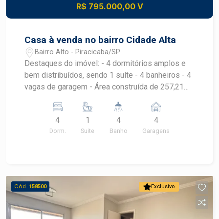
R$ 795.000,00 V
Casa à venda no bairro Cidade Alta
Bairro Alto - Piracicaba/SP
Destaques do imóvel: - 4 dormitórios amplos e
bem distribuídos, sendo 1 suíte - 4 banheiros - 4
vagas de garagem - Área construída de 257,21
m² - Terreno com 331,54 m² Ambientes
espaçosos e funcionais Excelente potencial para
4
1
4
4
investimento Localização privilegiada, próxima a
Dorm.
Suite
Banho
Garagens
comércios, serviços, escolas e vias de fácil
acesso Diferenciais: Imóvel com ótimo
aproveitamento de espaço interno e externo
Bairro consolidado e com excelente
infraestrutura Localizada em um dos bairros mais
Cód.
158500
Exclusivo
tradicionais e valorizados de Piracicaba. Entre
em contato para mais informações e agende sua
visita. Será um prazer apresentar este imóvel!