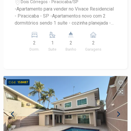
Dois Córregos - Piracicaba/SP
-Apartamento para vender no Vivace Residencial
- Piracicaba - SP -Apartamentos novo com 2
dormitórios sendo 1 suíte - cozinha planejada -
banheiro social - sala - lavanderia e varanda - 2
vagas de garagem gaveta. -Varanda . -Sol da
2
1
2
2
manhã. Agende uma visita com Corretor Frias
Dorm.
Suite
Banho
Garagens
Neto.
Cód.
158487