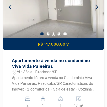
R$ 147.000,00 V
Apartamento à venda no condomínio
Viva Vida Paineiras
Vila Sônia - Piracicaba/SP
Apartamento térreo à venda no Condomínio Viva
Vida Paineiras, Piracicaba/SP. Características do
imóvel: - 2 dormitórios - Sala de estar - Cozinha -
Área de serviço - Banheiro - 1 vaga de garagem -
Piso e pintura novas O condomínio oferece:
2
1
1
43 m²
Campo de futebol, churrasqueira, playground,