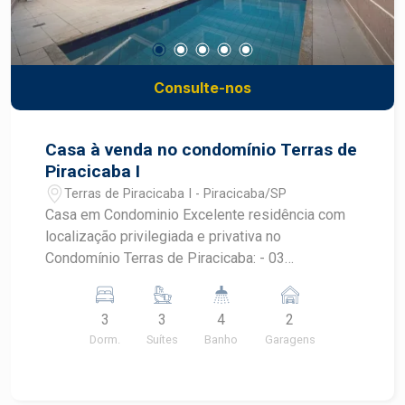
Consulte-nos
Casa à venda no condomínio Terras de
Piracicaba I
Terras de Piracicaba I - Piracicaba/SP
Casa em Condominio Excelente residência com
localização privilegiada e privativa no
Condomínio Terras de Piracicaba: - 03
dormitórios sendo 03 suíte com armário; -
Lavabo; - Escritório; - Sala de tv; - Cozinhas
3
3
4
2
repletas de armários; - Sala de jantar; -
Dorm.
Suítes
Banho
Garagens
Lavanderia; - Despensa; - Piscina; - Sala de
jogos; - 04 vagas sendo 02 vagas cobertas.
Aceita Financiamento e FGTS. Agende sua visita