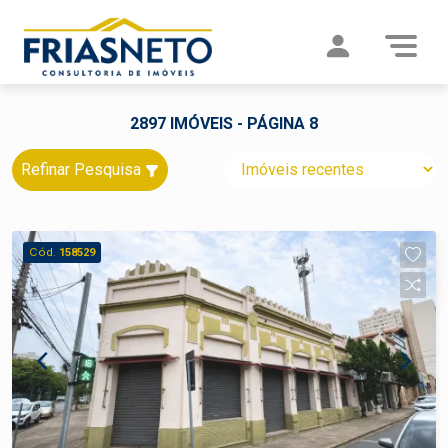
2897 IMÓVEIS - PÁGINA 8
Refinar Pesquisa
Cód.
158529