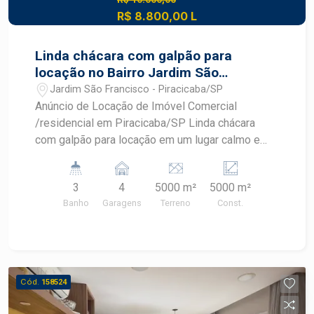
R$ 8.800,00 L
Linda chácara com galpão para
locação no Bairro Jardim São
Francisco
Jardim São Francisco - Piracicaba/SP
Anúncio de Locação de Imóvel Comercial
/residencial em Piracicaba/SP Linda chácara
com galpão para locação em um lugar calmo e
tranquilo no Bairro Jardim São Francisco. Com
5.000 m² de Área de terreno.
3
4
5000 m²
5000 m²
Banho
Garagens
Terreno
Const.
Cód.
158524