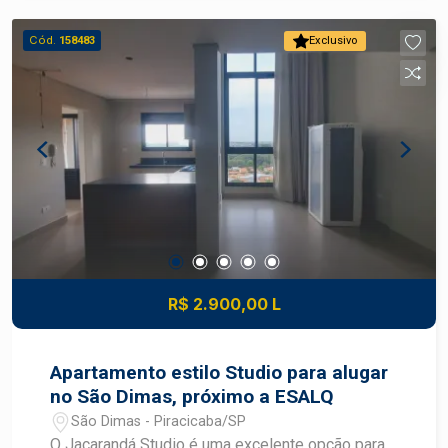
com um corretor de venda especialista Frias
Neto.
Cód.
158483
Exclusivo
R$ 2.900,00 L
Apartamento estilo Studio para alugar
no São Dimas, próximo a ESALQ
São Dimas - Piracicaba/SP
O Jacarandá Studio é uma excelente opção para