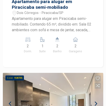
Apartamento para alugar em
Piracicaba semi-mobiliado
Dois Córregos - Piracicaba/SP
Apartamento para alugar em Piracicaba semi-
mobiliado. Contendo 65 m², dividido em: Sala 02
ambientes com sofá e mesa de jantar, sacada,
cozinha planejada com fogão e geladeira, 02
dormitóriios com armários embutidos, sendo 01
2
1
2
2
suite com box em vidro blindex, banheiro social
Dorm.
Suite
Banho
Garagens
com box em vidro.Aquecimento à gás.Sol da
manhã.02 vagas de garagem.OPORTUNIDADE
Agende sua visita
Cód.
158735