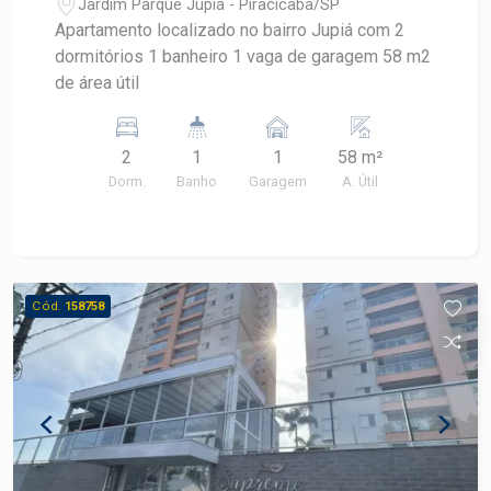
Jardim Parque Jupiá - Piracicaba/SP
Apartamento localizado no bairro Jupiá com 2
dormitórios 1 banheiro 1 vaga de garagem 58 m2
de área útil
2
1
1
58 m²
Dorm.
Banho
Garagem
A. Útil
Cód.
158758