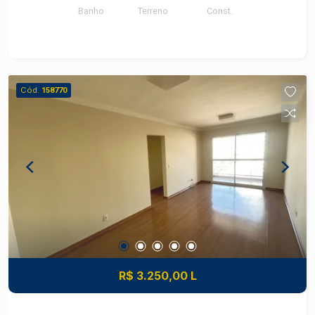
Banho
Terreno
Const.
Cód.
158770
R$ 3.250,00 L