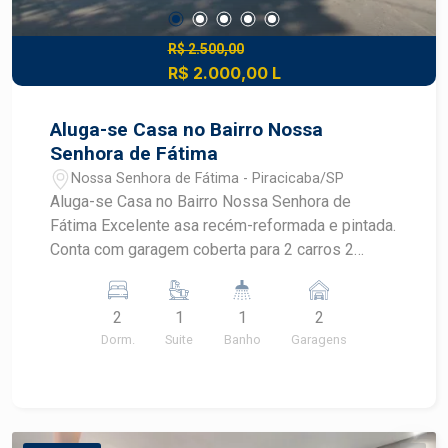
R$ 2.500,00
R$ 2.000,00 L
Aluga-se Casa no Bairro Nossa
Senhora de Fátima
Nossa Senhora de Fátima - Piracicaba/SP
Aluga-se Casa no Bairro Nossa Senhora de
Fátima Excelente asa recém-reformada e pintada.
Conta com garagem coberta para 2 carros 2
dormitórios, sendo 1 suíte com ar-condicionado e
ventilador. Lavanderia coberta
2
1
1
2
Dorm.
Suite
Banho
Garagens