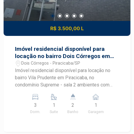
R$ 3.500,00 L
Imóvel residencial disponível para
locação no bairro Dois Córregos em
Piracicaba - SP
Dois Córregos - Piracicaba/SP
Imóvel residencial disponível para locação no
bairro Vila Prudente em Piracicaba, no
condomínio Supreme - sala 2 ambientes com
sacada gourmet - cozinha americana com
armários - área de serviço com armários -
3
1
2
1
banheiro social - 3 quartos com armários, sendo
Dorm.
Suite
Banho
Garagem
1 suite Obs.: apartamento possui preparação para
ar condicionado - Condomínio com lazer
completo Agende sua visita!