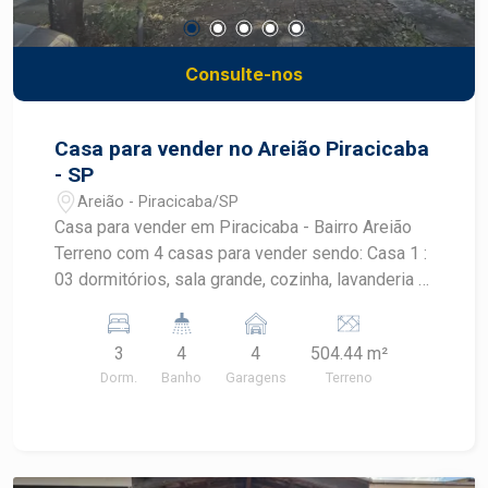
Consulte-nos
Casa para vender no Areião Piracicaba
- SP
Areião - Piracicaba/SP
Casa para vender em Piracicaba - Bairro Areião
Terreno com 4 casas para vender sendo: Casa 1 :
03 dormitórios, sala grande, cozinha, lavanderia e
área de lu, 1 vaga de garagem Casa 2: sala, 2
dormitórios, cozinha, banheiro e lavanderia e
3
4
4
504.44 m²
quintal Casa 3: sala, 1 dormitório, cozinha,
Dorm.
Banho
Garagens
Terreno
banheiro e lavanderia Casa 4: sala, 1 dormitório,
banheiro, lavanderia