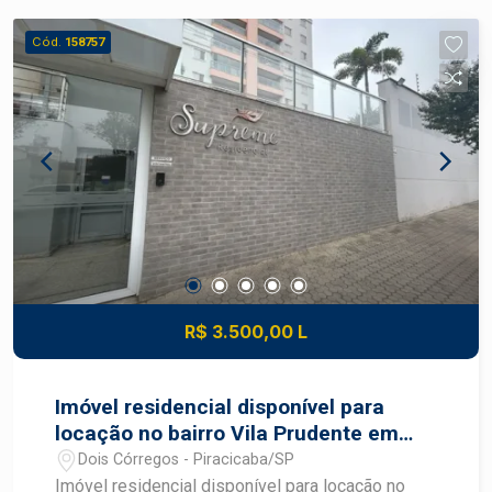
Cód.
158757
R$ 3.500,00 L
Imóvel residencial disponível para
locação no bairro Vila Prudente em
Piracicaba - SP
Dois Córregos - Piracicaba/SP
Imóvel residencial disponível para locação no