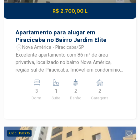
R$ 2.700,00 L
Apartamento para alugar em
Piracicaba no Bairro Jardim Elite
Nova América - Piracicaba/SP
Excelente apartamento com 86 m² de área
privativa, localizado no bairro Nova América,
região sul de Piracicaba. Imóvel em condomínio
completo, ideal para quem busca conforto,
segurança e praticidade no dia a dia.
3
1
2
2
Características do imóvel: - 03 dormitórios,
Dorm.
Suite
Banho
Garagens
sendo 01 suíte - 02 banheiros - Sala de estar
integrada e bem iluminada - Cozinha funcional -
01 vaga de garagem Condomínio completo: -
Portaria 24 horas e segurança - Academia /
Espaço fitness - Espaço kids - Salão de festas -
Cód.
158775
Área de lazer Localização estratégica, próximo a