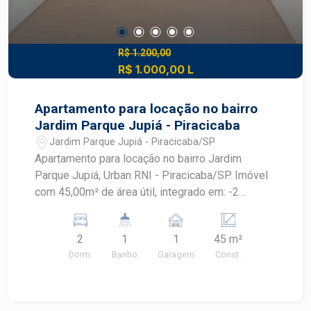
R$ 1.200,00
R$ 1.000,00 L
Apartamento para locação no bairro
Jardim Parque Jupiá - Piracicaba
Jardim Parque Jupiá - Piracicaba/SP
Apartamento para locação no bairro Jardim
Parque Jupiá, Urban RNI - Piracicaba/SP. Imóvel
com 45,00m² de área útil, integrado em: -2
quartos; -Sala para 2 ambientes integrada à
cozinha; -Banheiro social; -Área de serviço; -1
2
1
1
45 m²
vaga de garagem; Diferenciais do imóvel: -Piso
Dorm.
Banho
Garagem
Const.
cerâmico e laminado; -Infraestrutura para
instalação de ar-condicionado em um dos
dormitórios; -Esquadrias em alumínio branco; -
Ambientes bem distribuídos e funcionais; O