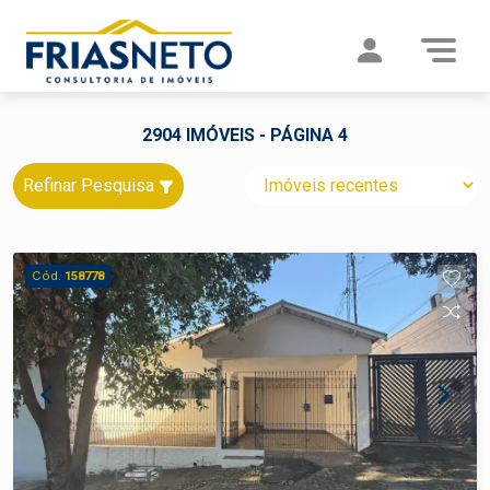
2904 IMÓVEIS - PÁGINA 4
Refinar Pesquisa
Cód.
158778