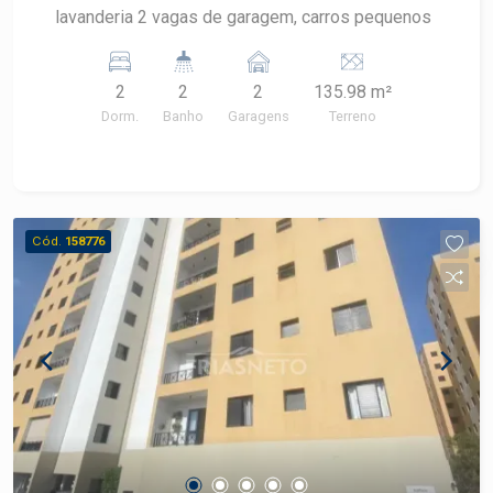
lavanderia 2 vagas de garagem, carros pequenos
2
2
2
135.98 m²
Dorm.
Banho
Garagens
Terreno
Cód.
158776