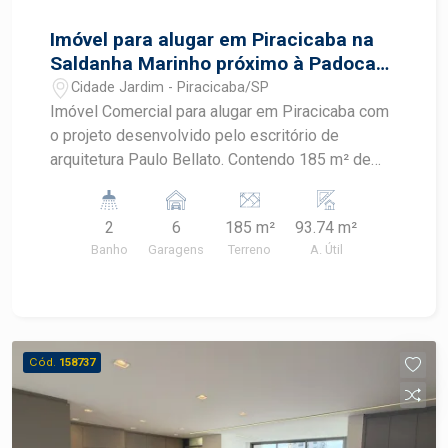
a realizar o sonho da casa própria!
Imóvel para alugar em Piracicaba na
Saldanha Marinho próximo à Padoca
do Caipira
Cidade Jardim - Piracicaba/SP
Imóvel Comercial para alugar em Piracicaba com
o projeto desenvolvido pelo escritório de
arquitetura Paulo Bellato. Contendo 185 m² de
terreno e 93,74 m² de construção, contendo: -
Piso Térreo: Recepção, sala de espera, 02
2
6
185 m²
93.74 m²
banheiros, sendo 01 adaptado para PNE. -Piso
Banho
Garagens
Terreno
A. Útil
Superior:recepção, 02 salas e 02 banheiros.06
vagas de recuo.OPORTUNIDADE Agende sua
visita
Cód.
158737