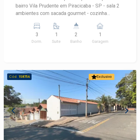
bairro Vila Prudente em Piracicaba - SP - sala 2
ambientes com sacada gourmet - cozinha
americana com armários - área de serviço com
armários - banheiro social - 3 quartos com
3
1
2
1
armários, sendo 1 suite Obs.: apartamento possui
Dorm.
Suite
Banho
Garagem
preparação para ar condicionado - Condomínio
com lazer completo Agende sua visita!
Cód.
158756
Exclusivo