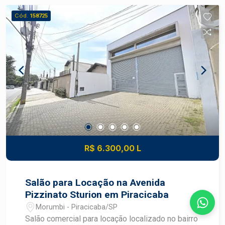
condomínio, conta com: -Portaria 24 horas com
Cód.
158725
sistema passa-volumes; -Piscina adulto e
infantil; -Espaço fitness coberto; -Academia ao ar
livre; -Mini campo gramado; -Salão de festas; -
Quiosques com churrasqueira; -Bicicletário; -
Redário; -Horta comunitária; -Vagas para
visitantes; Agende uma visita e conheça essa
excelente oportunidade!
R$ 6.300,00 L
Salão para Locação na Avenida
Pizzinato Sturion em Piracicaba
Morumbi - Piracicaba/SP
Salão comercial para locação localizado no bairro