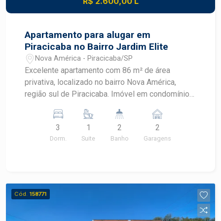
R$ 2.600,00 L
Apartamento para alugar em
Piracicaba no Bairro Jardim Elite
Nova América - Piracicaba/SP
Excelente apartamento com 86 m² de área
privativa, localizado no bairro Nova América,
região sul de Piracicaba. Imóvel em condomínio
completo, ideal para quem busca conforto,
segurança e praticidade no dia a dia.
3
1
2
2
Características do imóvel: - 03 dormitórios,
Dorm.
Suite
Banho
Garagens
sendo 01 suíte - 02 banheiros - Sala de estar
integrada e bem iluminada - Cozinha funcional -
01 vaga de garagem Condomínio completo: -
Portaria 24 horas e segurança - Academia /
Espaço fitness - Espaço kids - Salão de festas -
Cód.
158771
Área de lazer Localização estratégica, próximo a
comércios, serviços, escolas e com fácil acesso