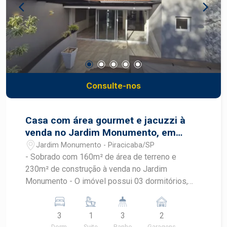
infraestrutura, amplo espaço operacional e
localização estratégica no bairro Conceição,
sendo uma excelente oportunidade para
empresas que desejam expandir suas atividades
em Piracicaba. Frias Neto Consultoria de
Imóveis, mais de 37 anos no mercado imobiliário
de Piracicaba. Agende sua visita.
Consulte-nos
Casa com área gourmet e jacuzzi à
venda no Jardim Monumento, em
frente à área verde
Jardim Monumento - Piracicaba/SP
- Sobrado com 160m² de área de terreno e
230m² de construção à venda no Jardim
Monumento - O imóvel possui 03 dormitórios,
sendo 1 suíte com closet e varanda voltada para
área verde - Sala ampla - Cozinha planejada com
3
1
3
2
ilha - Área gourmet com churrasqueira a gás
Dorm.
Suite
Banho
Garagens