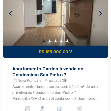
R$ 185.000,00 V
Apartamento Garden à venda no
Condomínio San Pietro ?
Piracicaba/SP
Nova Pompéia - Piracicaba/SP
Apartamento Garden térreo, com 54,52 m² de área
privativa no Condomínio San Pietro ?
Piracicaba/SP O imóvel conta com: 2 dormitórios;
Sala aconchegante com painel de TV; Cozinha
planejada, funcional e com excelente