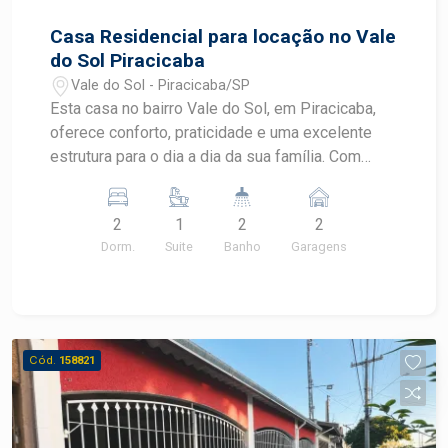
Casa Residencial para locação no Vale
do Sol Piracicaba
Vale do Sol - Piracicaba/SP
Esta casa no bairro Vale do Sol, em Piracicaba,
oferece conforto, praticidade e uma excelente
estrutura para o dia a dia da sua família. Com
ambientes funcionais, área de lazer privativa e
fácil acesso aos principais serviços da região, é
2
1
2
2
uma ótima opção para quem busca qualidade de
Dorm.
Suite
Banho
Garagens
vida em uma localização tranquila.
CARACTERÍSTICAS DO IMÓVEL - 2 dormitórios,
sendo 1 suíte - Sala de estar - Cozinha - Banheiro
social - Ambientes bem distribuídos - Piscina
privativa - Portão eletrônico - Imóvel funcional e
Cód.
158821
aconchegante - Área construída de 150 m² -
Terreno com 227.45 m² DIFERENCIAIS DO
IMÓVEL - Piscina para momentos de lazer e
convivência - Suíte que proporciona mais