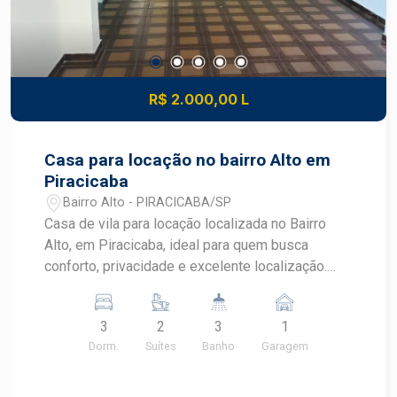
R$ 2.000,00 L
Casa para locação no bairro Alto em
Piracicaba
Bairro Alto - PIRACICABA/SP
Casa de vila para locação localizada no Bairro
Alto, em Piracicaba, ideal para quem busca
conforto, privacidade e excelente localização.
Com ambientes bem distribuídos, duas suítes e
espaço com churrasqueira, este imóvel oferece
3
2
3
1
praticidade para o dia a dia em um dos bairros
Dorm.
Suítes
Banho
Garagem
mais tradicionais de Piracicaba.
CARACTERÍSTICAS DO IMÓVEL - Casa de vila
com portão de acesso individual - 3 dormitórios,