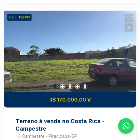
sendo 2 suítes - Sala com boa iluminação natural
- Cozinha funcional - Banheiro social - Área com
Cód.
158793
churrasqueira - 1 vaga de garagem - Ambientes
bem distribuídos - Imóvel com mais privacidade
e segurança DIFERENCIAIS DO IMÓVEL -
Excelente localização no Bairro Alto - Portão de
acesso individual para maior tranquilidade -
Espaço com churrasqueira para momentos de
lazer - Duas suítes que proporcionam mais
conforto - Ideal para quem busca praticidade e
qualidade de vida LOCALIZAÇÃO E ACESSO -
Localizada no Bairro Alto, em Piracicaba -
Próxima a supermercados, farmácias, escolas e
R$ 170.000,00 V
bancos - Fácil acesso a restaurantes, comércios
e serviços - Região atendida por transporte
público e importantes vias da cidade - Bairro Alto
Terreno à venda no Costa Rica -
com infraestrutura completa e excelente
Campestre
mobilidade em Piracicaba IDEAL PARA - Famílias
Campestre - Piracicaba/SP