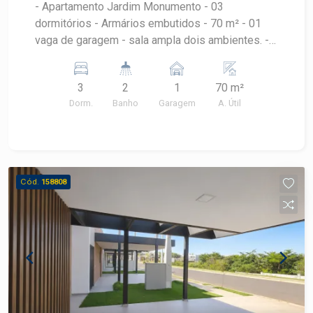
- Apartamento Jardim Monumento - 03
dormitórios - Armários embutidos - 70 m² - 01
vaga de garagem - sala ampla dois ambientes. -
Energia e gás individual - Zeladoria de segunda à
sexta das 8h às 11h
3
2
1
70 m²
Dorm.
Banho
Garagem
A. Útil
Cód.
158808