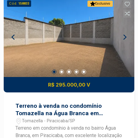
privilegiada. Agende uma visita com um
Cód.
158833
Exclusivo
especialista Frias Neto.
R$ 295.000,00 V
Terreno à venda no condomínio
Tomazella na Água Branca em
Piracicaba
Tomazella - Piracicaba/SP
Terreno em condomínio à venda no bairro Água
Branca, em Piracicaba, com excelente localização