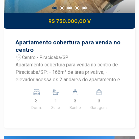
R$ 750.000,00 V
Apartamento cobertura para venda no
centro
Centro - Piracicaba/SP
Apartamento cobertura para venda no centro de
Piracicaba/SP: - 166m² de área privativa; -
elevador acessa os 2 andares do apartamento e
também consta escada de acesso interno; - 03
dormitórios com armários, sendo 01 suíte master
3
1
3
3
com banheira; - 03 banheiros: suíte, suíte e
Dorm.
Suite
Banho
Garagens
lavabo; - sala de TV; - sala de estar e de jantar
com sacada; - cozinha com armário planejado; -
lavanderia; - piscina; - churrasqueira; - 03 vagas
de garagem. Apartamento com uma vista