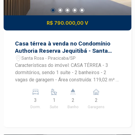
R$ 790.000,00 V
Casa térrea à venda no Condomínio
Authoria Reserva Jequitibá - Santa
Rosa | Piracicaba/SP
Santa Rosa - Piracicaba/SP
Características do imóvel: CASA TÉRREA - 3
dormitórios, sendo 1 suíte - 2 banheiros - 2
vagas de garagem - Área construída: 119,02 m² -
Área do terreno: 200,00 m², sendo 10m de frente
e fundo, 20 m nas laterais esquerda e direita. KIT
3
1
2
2
FACHADA: - PORTA DE ENTRADA PIVOTANTE DE
Dorm.
Suite
Banho
Garagens
ALUMÍNIO NAS MEDIDAS 1,10x2,10m COR
AMADEIRADA - PORCELANATO NA FACHADA
NAS MEDIDAS 0,20x0,90m NA COR
AMADEIRADA - FECHAMENTO NO PERGOLADO