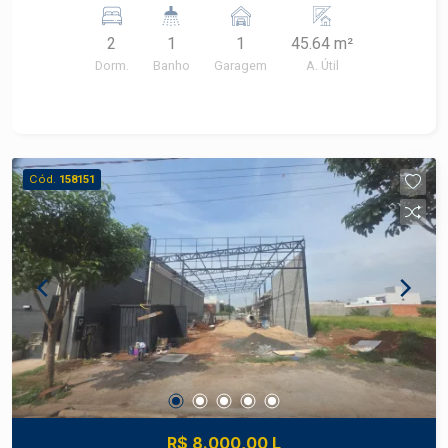
2
1
1
45.64 m²
Dorm.
Banho
Garagem
A. Útil
Cód.
158151
R$ 8.000,00 L