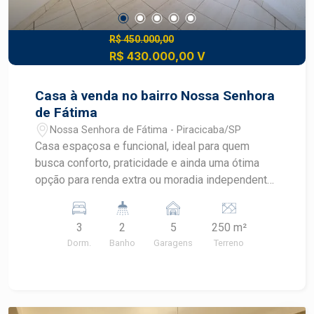
R$ 450.000,00
R$ 430.000,00 V
Casa à venda no bairro Nossa Senhora
de Fátima
Nossa Senhora de Fátima - Piracicaba/SP
Casa espaçosa e funcional, ideal para quem
busca conforto, praticidade e ainda uma ótima
opção para renda extra ou moradia independente
para familiares. O imóvel principal conta com:
Sala aconchegante Jardim 02 dormitórios bem
3
2
5
250 m²
distribuídos Ampla cozinha com gabinete e ótimo
Dorm.
Banho
Garagens
Terreno
espaço interno Banheiro social com gabinete e
box Quintal amplo com lavanderia 05 vagas de
garagem Nos fundos da propriedade dispõe de
uma edícula com entrada totalmente