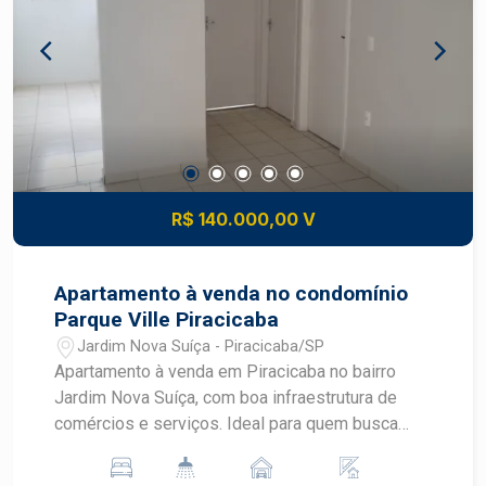
recuo frontal, facilitando o estacionamento de
veículos e operações de carga e descarga. O
galpão conta ainda com 2 banheiros, garantindo
praticidade e conforto para colaboradores e
clientes. Uma excelente opção para quem busca
espaço, funcionalidade e boa localização para
expandir ou instalar seu negócio. Entre em
contato para mais informações e agende uma
R$ 140.000,00 V
visita.
Apartamento à venda no condomínio
Parque Ville Piracicaba
Jardim Nova Suíça - Piracicaba/SP
Apartamento à venda em Piracicaba no bairro
Jardim Nova Suíça, com boa infraestrutura de
comércios e serviços. Ideal para quem busca
praticidade. - 44m² de área útil; - 2 dormitórios; -
Sala de estar; - Cozinha planejada; - Banheiro; -