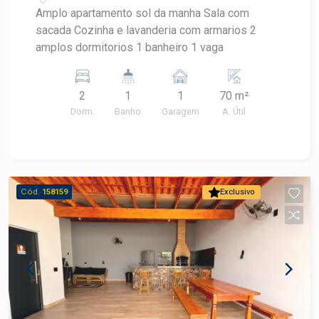
valorizam a localização no bairro Glebas
Amplo apartamento sol da manha Sala com
Califórnia Este terreno no Glebas Califórnia
sacada Cozinha e lavanderia com armarios 2
oferece 200 m² para desenvolver um projeto
amplos dormitorios 1 banheiro 1 vaga
residencial personalizado em Piracicaba. Frias
Neto Consultoria de Imóveis, mais de 37 anos no
mercado imobiliário de Piracicaba. Agende sua
2
1
1
70 m²
visita
Dorm.
Banho
Garagem
A. Útil
Cód.
158159
Exclusivo