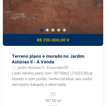
cobertas. Diferenciais: - Ambientes bem
distribuídos. - Armários planejados em diversos
cômodos. - Espaço ideal para home office. - Área
gourmet privativa para momentos de lazer e
confraternização. Construa seu futuro com quem
é agente de desenvolvimento do mercado
imobiliário de Piracicaba. Agende sua visita.
R$ 230.000,00 V
Terreno plano e murado no Jardim
Astúrias II - Á Venda
Jardim Astúrias II - Piracicaba/SP
Lindo terreno plano com 187.50m2 (7.5x25.00) já
murado e com portão. Venha construir seu sonho
num bairro tranquilo e arborizado.
187.50 m²
Terreno