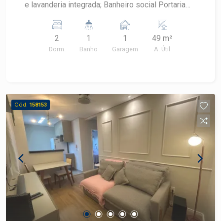
e lavanderia integrada; Banheiro social Portaria
24 horas, piscina, salão de festas, playgroud,
quadra esportiva, 2 quiosques com churrasqueira.
2
1
1
49 m²
Dorm.
Banho
Garagem
A. Útil
Cód.
158153