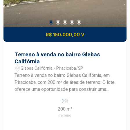
R$ 150.000,00 V
Terreno à venda no bairro Glebas
Califórnia
Glebas Califórnia - Piracicaba/SP
Terreno à venda no bairro Glebas Califórnia, em
Piracicaba, com 200 m² de área de terreno. O lote
oferece uma oportunidade para construir uma
residência personalizada em uma região
residencial da cidade. CARACTERÍSTICAS DO
200 m²
IMÓVEL - Terreno residencial - 200 m² de área
Terreno
de terreno - Localizado no bairro Glebas
Califórnia - Finalidade residencial - Imóvel