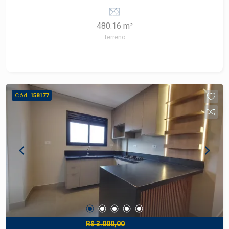
480.16 m²
Terreno
Cód.
158177
R$ 3.000,00