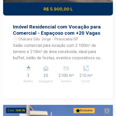
R$ 5.900,00 L
Imóvel Residencial com Vocação para
Comercial - Espaçoso com +20 Vagas
Chácara São Jorge - Piracicaba/SP
Salão comercial para locação com 2.100m² de
terreno e 210m² de área construída, ideal para
buffet, salão de festas, eventos corporativos ou
diversas finalidades comerciais. O espaço
possui estrutura ampla e versátil, com
3
20
2100 m²
210 m²
capacidade para até 120 pessoas sentadas,
Banho
Garagens
Terreno
Const.
proporcionando conforto e praticidade para
clientes e convidados. - 210m² de área
construída - 2.100m² de terreno - Mais de 20
vagas de estacionamento - Salão amplo e bem
distribuído - Ventiladores de teto - Forro em
Cód.
158178
Exclusivo
placa mineral acústica - Iluminação completa -