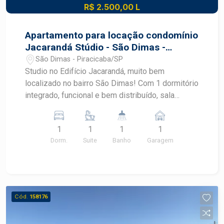
R$ 2.500,00 L
Apartamento para locação condomínio
Jacarandá Stúdio - São Dimas -
Piracicaba
São Dimas - Piracicaba/SP
Studio no Edifício Jacarandá, muito bem
localizado no bairro São Dimas! Com 1 dormitório
integrado, funcional e bem distribuído, sala
aconchegante, ar condicionado, cozinha com
armários,1 banheiro, área de serviço, armários
1
1
1
1
planejados e 01 vaga de garagem. Agende sua
Dorm.
Suite
Banho
Garagem
visita com um corretor especialista na imobiliária
Frias Neto!
Cód.
158176