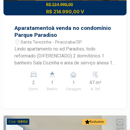
R$ 224.990,00
R$ 214.990,00 V
Aparatamentoà venda no condomínio
Parque Paradiso
Santa Terezinha - Piracicaba/SP
Lindo apartamento no ed Paradiso, todo
reformado (DIFERENCIADO) 2 dormitórios 1
banheiro Sala Cozinha e area de serviço anexa 1
vaga de garagem
2
1
1
47 m²
Dorm.
Banho
Garagem
A. Útil
Cód.
158152
Exclusivo