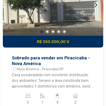
R$ 550.000,00 V
Sobrado para vender em Piracicaba -
Nova América
Nova América - Piracicaba/SP
Casa assobradada com excelente distribuição
dos ambientes: Terreno e área construida bem
aproveitados 3 dormitórios com armários, sendo
1 suite com clouset Banheiro social que atende
os dois quartos Sala 2 ambientes ampla e
3
1
4
2
iluminada Sala de TV privativa cozinha com