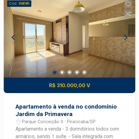
independente, oferecendo: Sala 01 dormitório
Cód.
158181
Cozinha Banheiro social
R$ 310.000,00 V
Apartamento à venda no condomínio
Jardim da Primavera
Parque Conceição II - Piracicaba/SP
Apartamento a venda - 3 dormitórios todos com
armários, sendo 1 suíte. - Sala integrada com