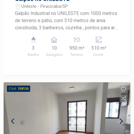
Unileste - Piracicaba/SP
Galpão Industrial no UNILESTE com 1000 metros
de terreno e pátio, com 510 metros de area
construida, 3 banheiros, cozinha , pontos para ar
condicionado, trifásico , imóvel novo reformado,
piso de alta resistencia, pórtico para 1 tonelada,
3
10
950 m²
510 m²
pronto para seu negócio.
Banho
Garagens
Terreno
Const.
Cód.
158126