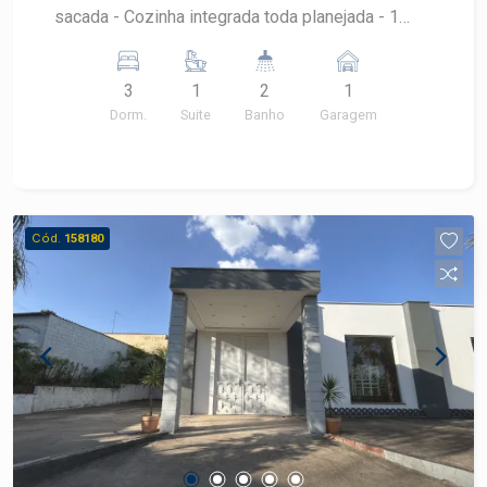
sacada - Cozinha integrada toda planejada - 1
banheiro social - 1 vaga de garagem
3
1
2
1
Dorm.
Suite
Banho
Garagem
Cód.
158180