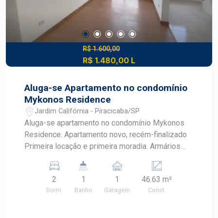
R$ 1.600,00
R$ 1.480,00 L
Aluga-se Apartamento no condomínio
Mykonos Residence
Jardim Califórnia - Piracicaba/SP
Aluga-se apartamento no condomínio Mykonos
Residence. Apartamento novo, recém-finalizado
Primeira locação e primeira moradia. Armários
planejados na cozinha e na lavanderia. Box e
amário planejado no banheiro.
2
1
1
46.63 m²
Dorm.
Banho
Garagem
Const.