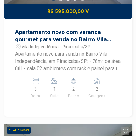
R$ 595.000,00 V
Apartamento novo com varanda
gourmet para venda no Bairro Vila
Independência
Vila Independência - Piracicaba/SP
Apartamento novo para venda no Bairro Vila
Independência, em Piracicaba/SP: - 78m² de área
útil; - sala 02 ambientes com rack e painel para tv;
- cozinha com armário planejado; - lavanderia com
armário planejado; - 03 dormitórios todos com
3
1
2
2
armário embutido, sendo 01 suíte; - 02 banheiros
Dorm.
Suite
Banho
Garagens
com cuba: social e da suíte; - Varanda gourmet
com armário planejado; - 2 Vagas de
estacionamento tipo gaveta. Área de lazer conta
com espaço para academia, salão de festa.
Piscina na cobertura com vista incrível para a
Cód.
158692
cidade, perfeito para relaxar e socializar.