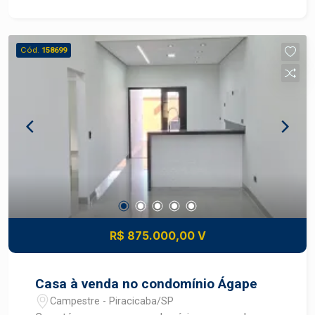
que vem se destacando pelo desenvolvimento e
pela boa infraestrutura, com fácil acesso às
principais vias da cidade e proximidade de
Cód.
158699
comércios, escolas, serviços e transporte.
Destaques do imóvel: 250 m² (10 x 25 m);
Topografia plana; Excelente aproveitamento do
terreno; Ideal para construção residencial; Bairro
em expansão e com grande potencial de
valorização. Entre em contato para mais
informações e agende uma visita!
R$ 875.000,00 V
Casa à venda no condomínio Ágape
Campestre - Piracicaba/SP