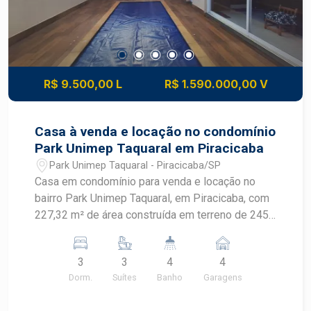
R$ 9.500,00 L
R$ 1.590.000,00 V
Casa à venda e locação no condomínio
Park Unimep Taquaral em Piracicaba
Park Unimep Taquaral - Piracicaba/SP
Casa em condomínio para venda e locação no
bairro Park Unimep Taquaral, em Piracicaba, com
227,32 m² de área construída em terreno de 245
m². O imóvel se destaca pelas 3 suítes com
closets, piscina aquecida e ambientes
3
3
4
4
integrados. CARACTERÍSTICAS DO IMÓVEL - 3
Dorm.
Suítes
Banho
Garagens
dormitórios - 3 suítes com closets, portas
balcão, sacadas e ar condicionado - Hall dos