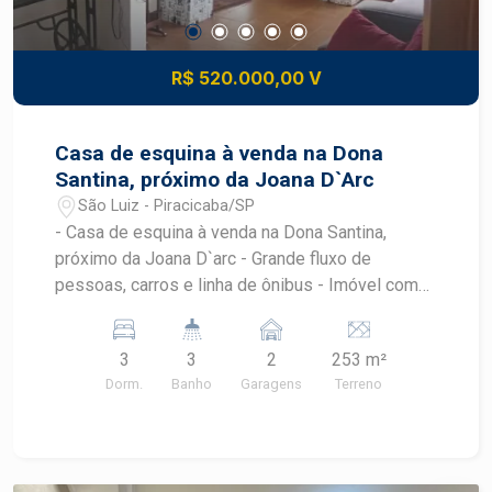
R$ 520.000,00 V
Casa de esquina à venda na Dona
Santina, próximo da Joana D`Arc
São Luiz - Piracicaba/SP
- Casa de esquina à venda na Dona Santina,
próximo da Joana D`arc - Grande fluxo de
pessoas, carros e linha de ônibus - Imóvel com
135,15 m² de construção e 253,34 m² de terreno
- A residência possuí duas casas, sendo a
3
3
2
253 m²
principal com 02 quartos, sala ampla e cozinha,
Dorm.
Banho
Garagens
Terreno
além de 02 vagas de garagem coberta - A casa
02 tem saída independente para rua lateral, com
quarto, sala, cozinha e banheiro social - O imóvel
fica próximo à supermercados, escolas,