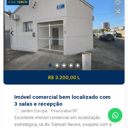
Cód.
158676
portaria com segurança 24 horas. Área de Lazer,
Academia e complexo fitness. Quadras
poliesportivas, de tênis e campo de futebol
gramado .Quadras de beach tennis e quiosques
com churrasqueira. Playground e salão de festas.
Contando com 250m2 de terreno , é um excelente
sobrado: - garagem para 02 veículos - ampla sala
- cozinha equipada e com área gourmet -
banheiro social -02 dormitórios sendo 1 com
closet e suíte. Parte superior: suíte com closet,
varanda. Consulte sempre um especialista Frias
R$ 3.200,00 L
Neto.
Imóvel comercial bem localizado com
3 salas e recepção
Jardim Europa - Piracicaba/SP
Excelente imóvel comercial em localização
estratégica, na Av. Samuel Neves, esquina com a