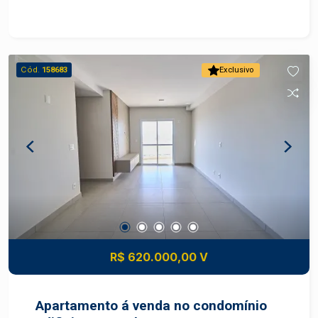
com armário planejado; - 2 Vagas de
estacionamento tipo gaveta. Área de lazer conta
com espaço para academia, salão de festa.
Piscina na cobertura com vista incrível para a
Cód.
158683
Exclusivo
cidade, perfeito para relaxar e socializar.
Localização: próximo a serviços, transporte
público, comércios e com fácil acesso a
principais vias da cidade.
R$ 620.000,00 V
Apartamento á venda no condomínio