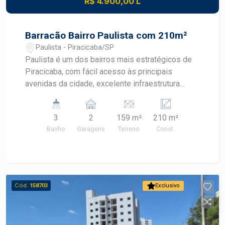
R$ 4.900,00 L
Barracão Bairro Paulista com 210m²
Paulista - Piracicaba/SP
Paulista é um dos bairros mais estratégicos de
Piracicaba, com fácil acesso às principais
avenidas da cidade, excelente infraestrutura
comercial e logística, além de grande fluxo de
pessoas e veículos, proporcionando visibilidade
3
2
159 m²
210 m²
e praticidade para diversos segmentos de
Banho
Garagens
Terreno
Const.
negócios. Barracão comercial com 210 m² de
área, distribuídos de forma funcional para atender
diferentes operações comerciais. Características
do imóvel: - Área total: 210 m² - Piso térreo com
120 m² - Subsolo com 35 m², equipado com pia
Cód.
158703
Exclusivo
de apoio - Mezanino com 55 m² - 3 banheiros,
sendo 2 no piso térreo e 1 no mezanino -
Tubulação preparada para instalação de ar-