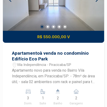
R$ 550.000,00 V
Apartamentoà venda no condomínio
Edifício Eco Park
Vila Independência - Piracicaba/SP
Apartamento novo para venda no Bairro Vila
Independência, em Piracicaba/SP: - 78m² de área
útil; - sala 02 ambientes com rack e painel para tv;
- cozinha com armário planejado; - lavanderia com
armário planejado; - 03 dormitórios todos com
3
1
2
2
armário embutido, sendo 01 suíte; - 02 banheiros
Dorm.
Suite
Banho
Garagens
com cuba: social e da suíte; - Varanda gourmet