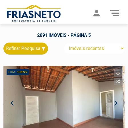
2891 IMÓVEIS - PÁGINA 5
Refinar Pesquisa
Cód.
158722