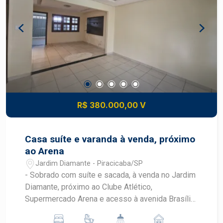
público, comércios e com fácil acesso a
principais vias da cidade.
R$ 380.000,00 V
Casa suíte e varanda à venda, próximo
ao Arena
Jardim Diamante - Piracicaba/SP
- Sobrado com suíte e sacada, à venda no Jardim
Diamante, próximo ao Clube Atlético,
Supermercado Arena e acesso à avenida Brasília
- A casa conta com 02 quartos, sendo 01 suíte,
com sacada e armários - O terreno tem 142,27 m²