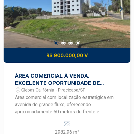
condicionado - Sistema de câmeras com DVR -
Vaga de recuo, proporcionando mais comodidade
para clientes e operações Uma excelente
oportunidade para empresas que buscam um
imóvel moderno, bem distribuído e em
localização privilegiada. Construa seu futuro com
quem é agente de desenvolvimento do mercado
imobiliário de Piracicaba. Agende sua visita.
R$ 900.000,00 V
ÁREA COMERCIAL À VENDA.
EXCELENTE OPORTUNIDADE DE
INVESTIMENTO E INCORPORAÇÃO
Glebas Califórnia - Piracicaba/SP
Área comercial com localização estratégica em
avenida de grande fluxo, oferecendo
aproximadamente 60 metros de frente e
excelente visibilidade para empreendimentos de
diversos segmentos. Área total: 2.982,96 m²
2982.96 m²
Destaques do imóvel: Aproximadamente 60