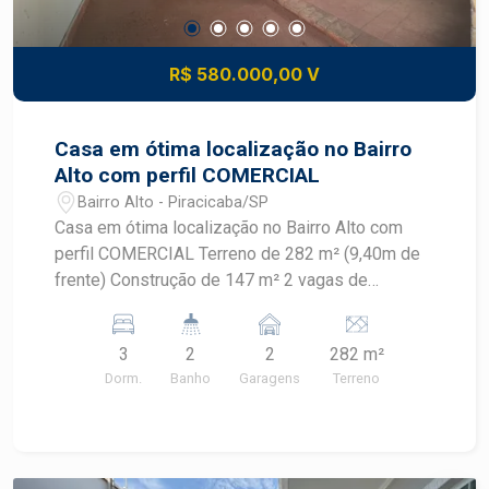
R$ 580.000,00 V
Casa em ótima localização no Bairro
Alto com perfil COMERCIAL
Bairro Alto - Piracicaba/SP
Casa em ótima localização no Bairro Alto com
perfil COMERCIAL Terreno de 282 m² (9,40m de
frente) Construção de 147 m² 2 vagas de
garagem, sendo 1 coberta (espaço para fazer
recuo de estacionamento 3 dormitórios 1
3
2
2
282 m²
banheiro social Sala Cozinha Quintal com quarto
Dorm.
Banho
Garagens
Terreno
de despejo e banheiro