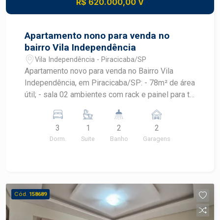
R$ 620.000,00 V
visita com um especialista Frias Neto e venha
conhecer cada detalhe dessa incrível casa!
Apartamento nono para venda no
bairro Vila Independência
Vila Independência - Piracicaba/SP
Apartamento novo para venda no Bairro Vila
Independência, em Piracicaba/SP: - 78m² de área
útil; - sala 02 ambientes com rack e painel para tv;
- cozinha com armário planejado; - lavanderia com
armário planejado; - 03 dormitórios todos com
3
1
2
2
armário embutido, sendo 01 suíte; - 02 banheiros
Dorm.
Suite
Banho
Garagens
com cuba: social e da suíte; - Varanda gourmet
com armário planejado; - 2 Vagas de
estacionamento tipo gaveta. Área de lazer conta
com espaço para academia, salão de festa.
Piscina na cobertura com vista incrível para a
Cód.
158689
cidade, perfeito para relaxar e socializar.
Localização: próximo a serviços, transporte