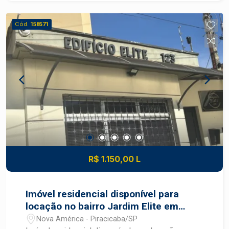
terrenos amplos (alguns com mais de 5.000 m²)
copa Agende sua visita!
e chácaras, tornando-o ideal para quem busca
Cód.
158571
espaço para moradia, projetos de condomínios
horizontais ou áreas de lazer. Agende já sua
visita e se encante!
R$ 1.150,00 L
Imóvel residencial disponível para
locação no bairro Jardim Elite em
Piracicaba - SP
Nova América - Piracicaba/SP