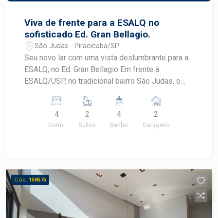
imóvel ou agendar uma visita, não hesite em
entrar em contato!
Viva de frente para a ESALQ no
sofisticado Ed. Gran Bellagio.
São Judas - Piracicaba/SP
Seu novo lar com uma vista deslumbrante para a
ESALQ, no Ed. Gran Bellagio Em frente à
ESALQ/USP, no tradicional bairro São Judas, o
Gran Bellagio é um empreendimento imponente
de estilo neoclássico que traduz a excelência
4
2
4
2
construtiva da Zambetta. Um projeto exclusivo,
Dorm.
Suítes
Banho
Garagens
pensado para encantar em cada detalhe, unindo
sofisticação, tecnologia e conforto em uma das
localizações mais desejadas de Piracicaba. Com
150 m² de área privativa, o apartamento
apresenta uma planta ampla e funcional,
Cód.
158575
composta por: 4 dormitórios, sendo 2 suítes Sala
de estar e jantar integradas Lavabo Cozinha
Varanda principal e varanda lateral Área de