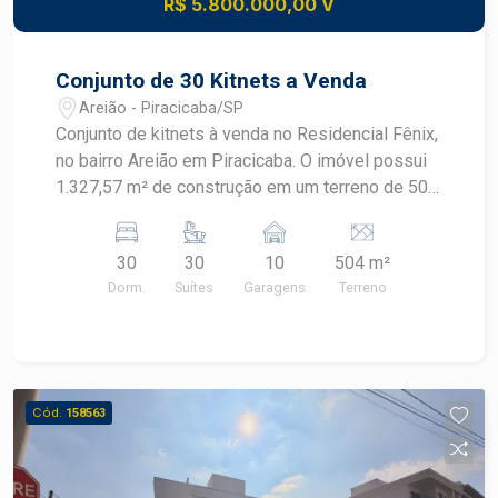
R$ 5.800.000,00 V
Conjunto de 30 Kitnets a Venda
Areião - Piracicaba/SP
Conjunto de kitnets à venda no Residencial Fênix,
no bairro Areião em Piracicaba. O imóvel possui
1.327,57 m² de construção em um terreno de 504
m². Distribuição: Térreo: 10 kitnets 1º andar: 10
kitnets 2º andar: 10 kitnets Total: 30 kitnets
30
30
10
504 m²
Garagem: 10 vagas cobertas alugadas a parte
Dorm.
Suítes
Garagens
Terreno
Ótimo investimento, proximo ao Shopping
Piracicaba, EEP, Unicamp. Facil acesso para as
saídas de Rio Claro e Limeira. Consulte um
Especialista Frias Neto.
Cód.
158563