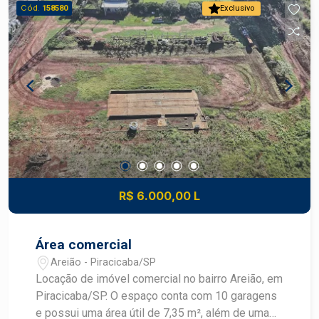
Cód.
158580
Exclusivo
R$ 6.000,00 L
Área comercial
Areião - Piracicaba/SP
Locação de imóvel comercial no bairro Areião, em
Piracicaba/SP. O espaço conta com 10 garagens
e possui uma área útil de 7,35 m², além de uma