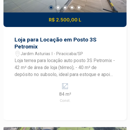
R$ 2.500,00 L
Loja para Locação em Posto 3S
Petromix
Jardim Asturias I - Piracicaba/SP
Loja terrea para locação auto posto 3S Petromix -
42 m² de área de loja (térreo); - 40 m² de
depósito no subsolo, ideal para estoque e apoio
operacional - 01 Banheiro privativo - 01 Copa de
apoio; - Localização privilegiada dentro do Auto
84 m²
Posto 3S Petromix, garantindo grande circulação
Const.
diária de pessoas e veículos.