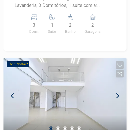
Lavanderia; 3 Dormitórios, 1 suite com ar
condicionado e armários. 02 vagas paralelas
3
1
2
2
Dorm.
Suite
Banho
Garagens
Cód.
158567