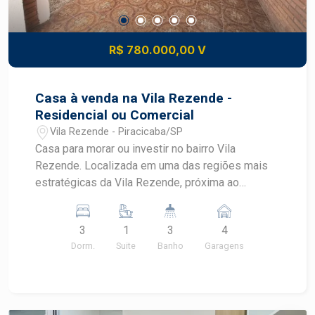
R$ 780.000,00 V
Casa à venda na Vila Rezende -
Residencial ou Comercial
Vila Rezende - Piracicaba/SP
Casa para morar ou investir no bairro Vila
Rezende. Localizada em uma das regiões mais
estratégicas da Vila Rezende, próxima ao
tradicional Hospital dos Fornecedores de Cana, a
casa oferece excelente visibilidade, fácil acesso
3
1
3
4
e grande potencial para clínicas, consultórios,
Dorm.
Suite
Banho
Garagens
escritórios, coworkings, sedes empresariais ou
prestação de serviços em geral. O imóvel foi
completamente repaginado, recebendo
acabamentos atualizados e melhorias que