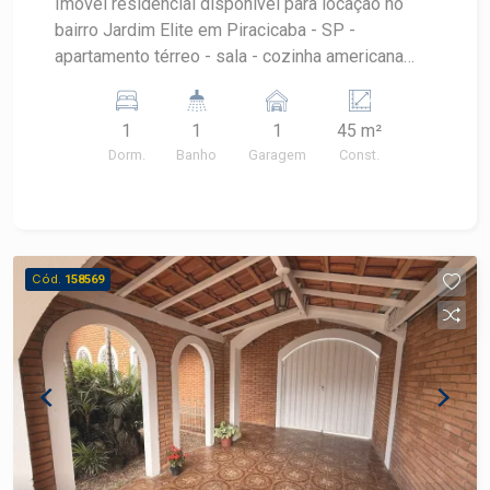
Imóvel residencial disponível para locação no
bairro Jardim Elite em Piracicaba - SP -
apartamento térreo - sala - cozinha americana
com armários - área de serviço com armários -
banheiro com gabinete e box blindex - 1 quarto -
1
1
1
45 m²
1 vaga coberta Agende sua visita !
Dorm.
Banho
Garagem
Const.
Cód.
158569