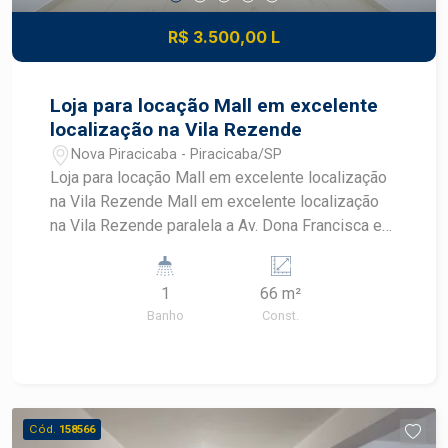
R$ 3.500,00 L
Loja para locação Mall em excelente
localização na Vila Rezende
Nova Piracicaba - Piracicaba/SP
Loja para locação Mall em excelente localização
na Vila Rezende Mall em excelente localização
na Vila Rezende paralela a Av. Dona Francisca e
próximo a Av. Rui Barbosa: * com
aproximadamente 66 m2 com mezanino e
1
66 m²
banheiro privativo (obs: podendo ser locada sala
Banho
Const.
dupla, acrescentando mais 66 m2) * fachada em
blindex e porta eletrônica * preparado para
instalação de ar condicionado * várias vagas de
recuo * possibilidade de locação de duas salas
juntas
Cód.
158566