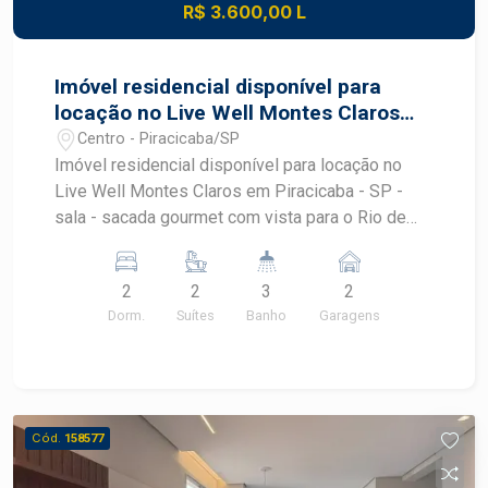
R$ 3.600,00 L
Imóvel residencial disponível para
locação no Live Well Montes Claros
em Piracicaba - SP
Centro - Piracicaba/SP
Imóvel residencial disponível para locação no
Live Well Montes Claros em Piracicaba - SP -
sala - sacada gourmet com vista para o Rio de
Piracicaba - lavabo - área de serviço - 2 suites
com armários e ar condicionado - 2 vagas
2
2
3
2
Condomínio oferece academia, salão de festas,
Dorm.
Suítes
Banho
Garagens
espaço gourmet e piscina. Agende sua visita !
Cód.
158577