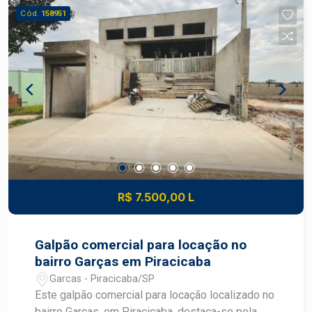
Aquecedor
Cód.
158951
R$ 7.500,00 L
Galpão comercial para locação no
bairro Garças em Piracicaba
Garcas - Piracicaba/SP
Este galpão comercial para locação localizado no
bairro Garças, em Piracicaba, destaca-se pela