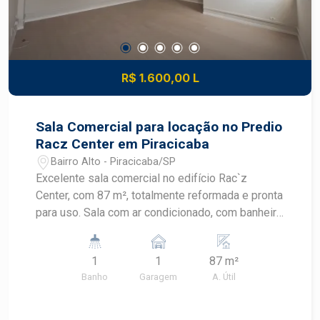
R$ 1.600,00 L
Sala Comercial para locação no Predio
Racz Center em Piracicaba
Bairro Alto - Piracicaba/SP
Excelente sala comercial no edifício Rac`z
Center, com 87 m², totalmente reformada e pronta
para uso. Sala com ar condicionado, com banheiro
privativo, proporcionando mais conforto e
praticidade para o seu negócio. Uma excelente
1
1
87 m²
oportunidade para instalar sua empresa ou
Banho
Garagem
A. Útil
investir em um imóvel comercial de qualidade.
Agende uma visita e conheça esta excelente
oportunidade!