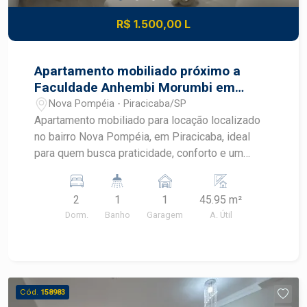
R$ 1.500,00 L
Apartamento mobiliado próximo a
Faculdade Anhembi Morumbi em
Piracicaba
Nova Pompéia - Piracicaba/SP
Apartamento mobiliado para locação localizado
no bairro Nova Pompéia, em Piracicaba, ideal
para quem busca praticidade, conforto e um
imóvel pronto para morar. Com ambientes
planejados, mobiliário completo e excelente
2
1
1
45.95 m²
aproveitamento dos espaços, este apartamento
Dorm.
Banho
Garagem
A. Útil
oferece uma rotina mais funcional em uma região
com fácil acesso aos principais pontos de
Piracicaba. CARACTERÍSTICAS DO IMÓVEL -
Sala mobiliada com sofá e ventilador - Cozinha
americana integrada aos ambientes - Geladeira,
Cód.
158983
cooktop e micro-ondas - Máquina de lavar -