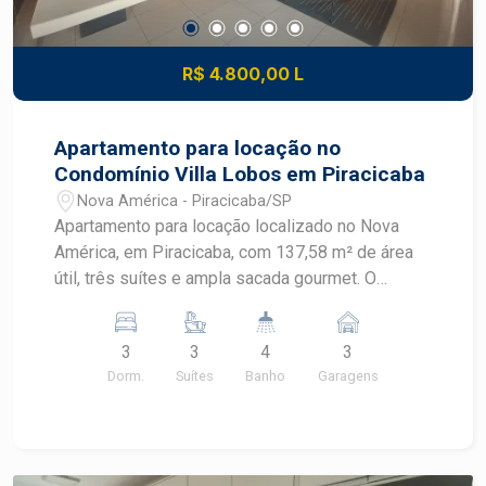
R$ 4.800,00 L
Apartamento para locação no
Condomínio Villa Lobos em Piracicaba
Nova América - Piracicaba/SP
Apartamento para locação localizado no Nova
América, em Piracicaba, com 137,58 m² de área
útil, três suítes e ampla sacada gourmet. O
imóvel recebe sol da manhã e está em
condomínio completo, com lazer diversificado e
3
3
4
3
portaria 24 horas. CARACTERÍSTICAS DO
Dorm.
Suítes
Banho
Garagens
IMÓVEL - Área útil de 137,58 m² - 3 dormitórios,
sendo 3 suítes - Ar condicionado e closet - 4
banheiros - Sala ampla com móvel planejado e ar
condicionado - Ampla sacada gourmet - Lavabo -