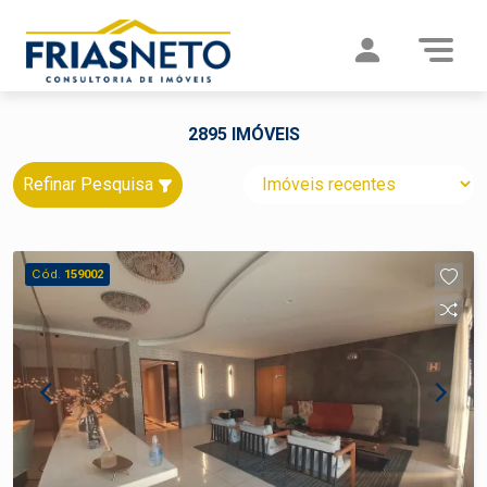
2895 IMÓVEIS
Refinar Pesquisa
Cód.
159002