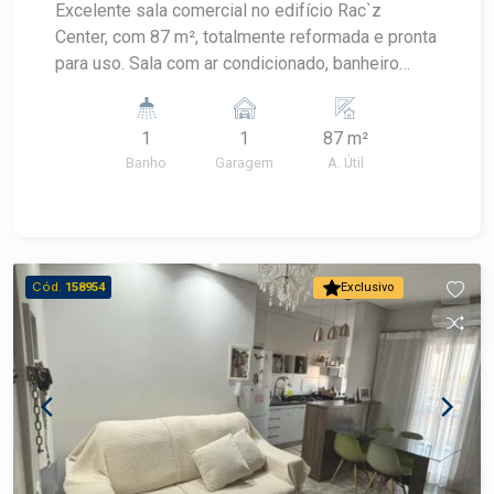
Excelente sala comercial no edifício Rac`z
Center, com 87 m², totalmente reformada e pronta
para uso. Sala com ar condicionado, banheiro
privativo, proporcionando mais conforto e
praticidade para o seu negócio. Uma excelente
1
1
87 m²
oportunidade para instalar sua empresa ou
Banho
Garagem
A. Útil
investir em um imóvel comercial de qualidade.
Agende uma visita e conheça esta excelente
oportunidade!
Cód.
158954
Exclusivo