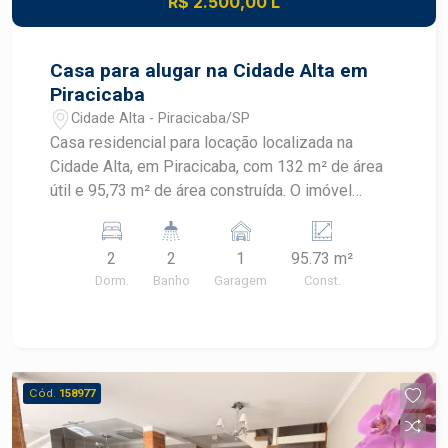
R$ 2.500,00 L
praticidade e excelente custo-benefício no
Edifício Ravenna.
Casa para alugar na Cidade Alta em
Piracicaba
Cidade Alta - Piracicaba/SP
Casa residencial para locação localizada na
Cidade Alta, em Piracicaba, com 132 m² de área
útil e 95,73 m² de área construída. O imóvel
possui dois dormitórios, quintal, churrasqueira e
armários, oferecendo praticidade em localização
2
2
1
95.73 m²
estratégica. CARACTERÍSTICAS DO IMÓVEL -
Dorm.
Banho
Garagem
Const.
Área útil de 132 m² - Área construída de 95,73 m²
- 2 dormitórios - 2 banheiros - Cozinha - Armários
- Quintal - Churrasqueira - 1 vaga de garagem
DIFERENCIAIS DO IMÓVEL - Quintal para
momentos de lazer e convivência - Churrasqueira
Cód.
158977
para confraternizações - Armários que
contribuem para a organização dos ambientes -