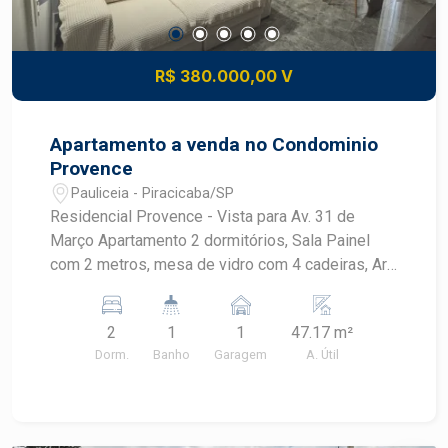
R$ 380.000,00 V
Apartamento a venda no Condominio
Provence
Pauliceia - Piracicaba/SP
Residencial Provence - Vista para Av. 31 de
Março Apartamento 2 dormitórios, Sala Painel
com 2 metros, mesa de vidro com 4 cadeiras, Ar
condicionado, lustre Cozinha com cooktop, forno
brastemp, armários , Banheiro social e lavabo (pia
2
1
1
47.17 m²
auxiliar ao lado do banheiro) Lavanderia com
Dorm.
Banho
Garagem
A. Útil
armários Dormitório com armário grande - 6
portas Dormitório Armários com espelho e
sapateira Cama Bau (embutida) Ar condicionado
Apartamento com aquecimento do chuveiro a gás.