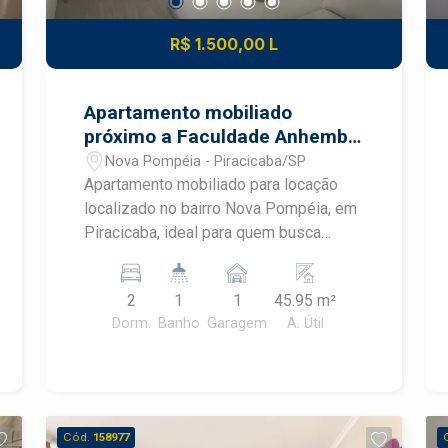
R$ 1.500,00 L
Apartamento mobiliado
próximo a Faculdade Anhembi
Morumbi em Piracicaba
Nova Pompéia - Piracicaba/SP
Apartamento mobiliado para locação
localizado no bairro Nova Pompéia, em
Piracicaba, ideal para quem busca
praticidade, conforto e um imóvel
pronto para morar. Com ambientes
2
1
1
45.95 m²
planejados, mobiliário completo e
Dorm.
Banho
Garagem
A. Útil
excelente aproveitamento dos
espaços, este apartamento oferece
uma rotina mais funcional em uma
região com fácil acesso aos principais
pontos de Piracicaba.
Cód.
158977