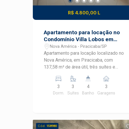
R$ 4.800,00 L
Apartamento para locação no
Condomínio Villa Lobos em
Piracicaba
Nova América - Piracicaba/SP
Apartamento para locação localizado no
Nova América, em Piracicaba, com
137,58 m² de área útil, três suítes e
ampla sacada gourmet. O imóvel
recebe sol da manhã e está em
3
3
4
3
condomínio completo, com lazer
Dorm.
Suítes
Banho
Garagens
diversificado e portaria 24 horas.
CARACTERÍSTICAS DO IMÓVEL - Área
útil de 137,58 m² - 3 dormitórios, sendo
3 suítes - Ar condicionado e closet - 4
banheiros - Sala ampla com móvel
Cód.
158980