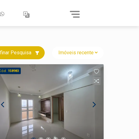
finar Pesquisa
Cód.
158983