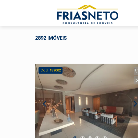
2892 IMÓVEIS
Cód.
159002