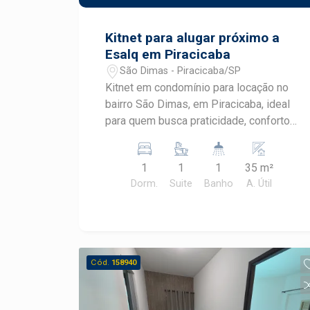
Piracicaba. Agende sua visita.
Kitnet para alugar próximo a
Esalq em Piracicaba
São Dimas - Piracicaba/SP
Kitnet em condomínio para locação no
bairro São Dimas, em Piracicaba, ideal
para quem busca praticidade, conforto
e excelente localização. Totalmente
mobiliada e próxima à Escola Superior
1
1
1
35 m²
de Agricultura Luiz de Queiroz (ESALQ)
Dorm.
Suite
Banho
A. Útil
e ao Shopping Piracicaba, esta é uma
excelente opção para estudantes e
profissionais que desejam uma rotina
mais prática. CARACTERÍSTICAS DO
IMÓVEL - Kitnet mobiliada - Geladeira -
Cód.
158940
Fogão - Micro-ondas - Cama -
Televisão - Armário - Ar-condicionado -
Banheiro social - Condomínio com