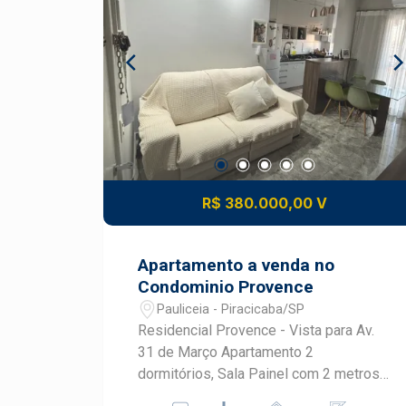
Famílias que desejam morar em uma
de serviço integrada e planejada -
região tradicional de Piracicaba Esta
Banheiro social com gabinete e box de
casa na Cidade Alta reúne praticidade,
vidro - Ambientes funcionais e prontos
espaço externo e localização
para morar - Condomínio com elevador
conveniente para a rotina em
- 1 vaga de garagem DIFERENCIAIS DO
Piracicaba. Frias Neto Consultoria de
IMÓVEL - Condomínio com piscina para
Imóveis, mais de 37 anos no mercado
lazer - Salão de festas para
imobiliário de Piracicaba. Agende sua
confraternizações - Playground para as
visita.
crianças - Mini mercado interno para
R$ 380.000,00 V
maior comodidade - Portaria 24 horas
com controle de acesso LOCALIZAÇÃO
E ACESSO - Localizado no bairro
Apartamento a venda no
Jardim Nova Iguaçu, em Piracicaba -
Condominio Provence
Fácil acesso ao bairro Dois Córregos e
Pauliceia - Piracicaba/SP
às principais avenidas da cidade -
Residencial Provence - Vista para Av.
Região com supermercados, farmácias
31 de Março Apartamento 2
e comércios variados - Acesso
dormitórios, Sala Painel com 2 metros,
facilitado às rodovias e importantes
mesa de vidro com 4 cadeiras, Ar