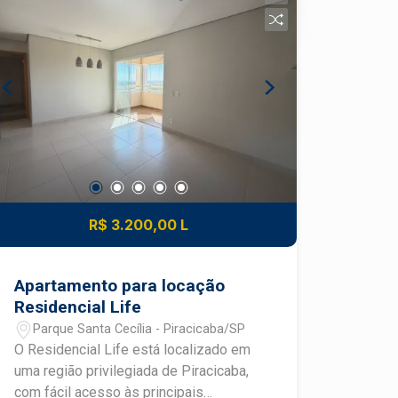
suíte - 2 banheiros - 2 vagas de
garagem cobertas - Sala para dois
ambientes com excelente iluminação
natural - Sacada, proporcionando mais
ventilação e conforto - Cozinha com
armários planejados - Área de serviço
independente - Banheiro social
Diferenciais: - Ambientes planejados e
bem distribuídos - Excelente opção
para morar ou investir - Condomínio
com elevador - Salão de festas -
R$ 3.200,00 L
Localização privilegiada, próxima a
supermercados, farmácias, escolas,
restaurantes e diversos comércios,
Apartamento para locação
com fácil acesso ao Centro da cidade.
Residencial Life
Agende uma visita e conheça de perto
Parque Santa Cecília - Piracicaba/SP
este apartamento que reúne conforto,
O Residencial Life está localizado em
praticidade e excelente custo-benefício
uma região privilegiada de Piracicaba,
no Edifício Ravenna.
com fácil acesso às principais