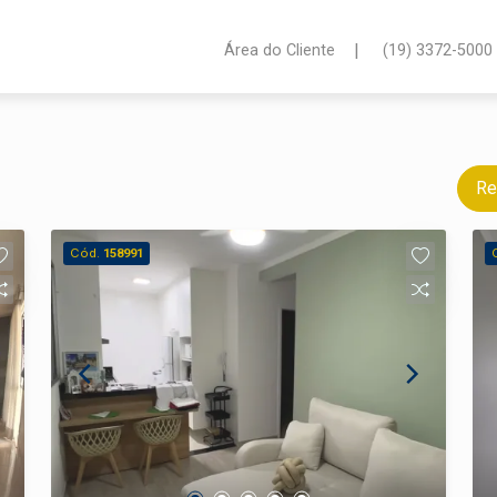
|
Área do Cliente
(19) 3372-5000
Re
Cód.
158991