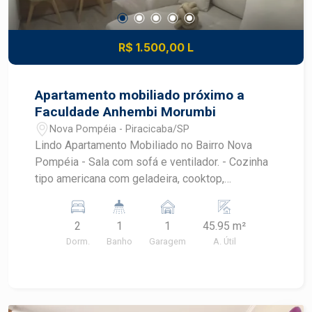
R$ 1.500,00 L
Apartamento mobiliado próximo a
Faculdade Anhembi Morumbi
Nova Pompéia - Piracicaba/SP
Lindo Apartamento Mobiliado no Bairro Nova
Pompéia - Sala com sofá e ventilador. - Cozinha
tipo americana com geladeira, cooktop,
microondas, máquina de lavar e armários
planejados. - Banheiro com box e gabinete. -
2
1
1
45.95 m²
Dormitório 1: Cama de casal, armário planejado e
Dorm.
Banho
Garagem
A. Útil
ventilador de teto. - Dormitório 2: Armário e
ventilador de teto.