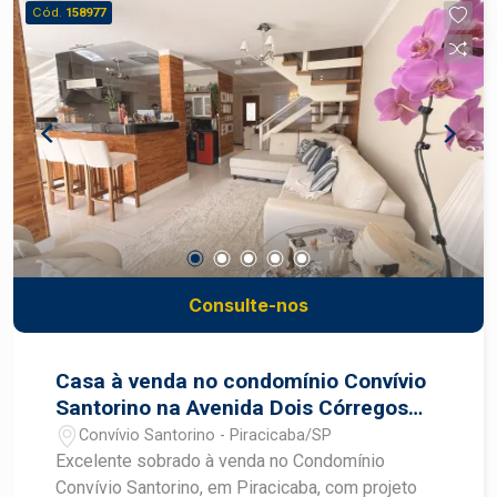
Cód.
158977
Consulte-nos
Casa à venda no condomínio Convívio
Santorino na Avenida Dois Córregos
em Piracicaba
Convívio Santorino - Piracicaba/SP
Excelente sobrado à venda no Condomínio
Convívio Santorino, em Piracicaba, com projeto