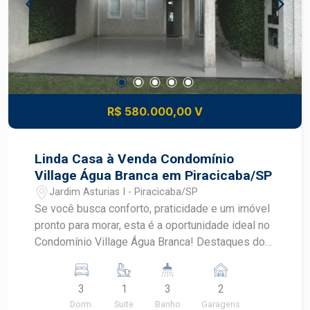
R$ 580.000,00 V
Linda Casa à Venda Condomínio
Village Água Branca em Piracicaba/SP
Jardim Asturias I - Piracicaba/SP
Se você busca conforto, praticidade e um imóvel
pronto para morar, esta é a oportunidade ideal no
Condomínio Village Água Branca! Destaques do
imóvel: Ampla sala de estar, garantindo conforto
e bem-estar Sala de jantar, perfeita para
3
1
3
2
momentos em família Cozinha com armários
Dorm.
Suite
Banho
Garagens
planejados, oferecendo organização e