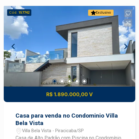
rodovias. -Área: 453,03m² -Valor: R$ 430.000,00
*Agende sua visita e venha conhecer esse
Cód.
157742
Exclusivo
excelente lote para investir ou morar! Imobiliária
Frias Neto - realizando sonhos em novos
endereços.
R$ 1.890.000,00 V
Casa para venda no Condominio Villa
Bela Vista
Villa Bela Vista - Piracicaba/SP
Casa de Alto Padrão com Piscina no Condomínio