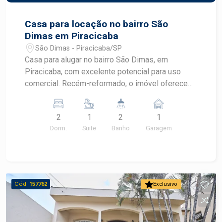
Casa para locação no bairro São
Dimas em Piracicaba
São Dimas - Piracicaba/SP
Casa para alugar no bairro São Dimas, em
Piracicaba, com excelente potencial para uso
comercial. Recém-reformado, o imóvel oferece
ambientes funcionais e uma localização
estratégica em um dos bairros mais valorizados
2
1
2
1
de Piracicaba, ideal para empresas que buscam
Dorm.
Suite
Banho
Garagem
praticidade e visibilidade. CARACTERÍSTICAS DO
IMÓVEL - Recepção para atendimento ao público
- 2 salas, sendo 1 com banheiro privativo -
Cozinha de apoio - Banheiro social - 1 vaga de
estacionamento - Ambientes reformados e
Cód.
157762
Exclusivo
prontos para utilização - Área construída de 80
m² - Área do terreno de 96 m² DIFERENCIAIS DO
IMÓVEL - Vocação comercial para diferentes