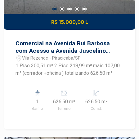
R$ 15.000,00 L
Comercial na Avenida Rui Barbosa
com Acesso a Avenida Juscelino
Kubitschek
Vila Rezende - Piracicaba/SP
1 Piso 300,51 m² 2 Piso 218,99 m² mais 107,00
m² (corredor +oficina ) totalizando 626,50 m²
1
626.50 m²
626.50 m²
Banho
Terreno
Const.