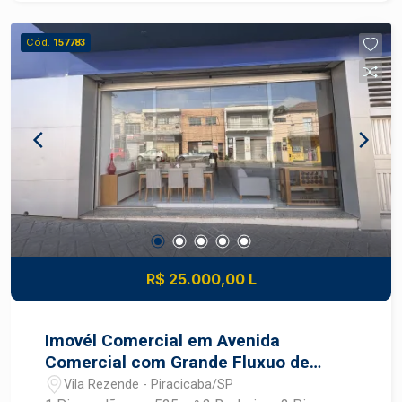
quem busca conforto e praticidade! Agende sua
visita
Cód.
157783
R$ 25.000,00 L
Imovél Comercial em Avenida
Comercial com Grande Fluxuo de
Carros .
Vila Rezende - Piracicaba/SP