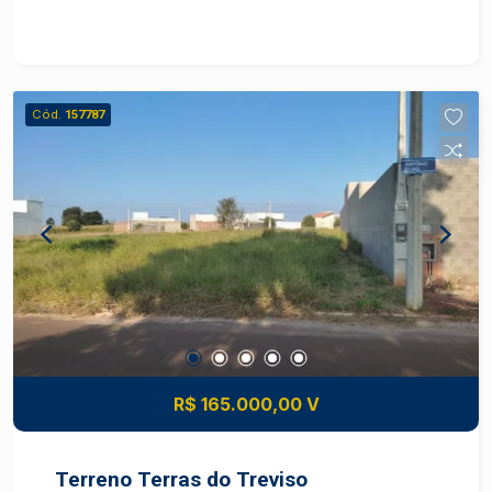
funcionalidade Lavanderia fechada, trazendo
mais praticidade no dia a dia 03 dormitórios,
sendo 01 suíte 02 dormitórios com armários
embutidos Espaço gourmet, ideal para receber
Cód.
157787
amigos e familiares 02 vagas de garagem
cobertas Localização privilegiada: Na região da
Água Branca, com fácil acesso às principais vias,
comércios e serviços da cidade. Excelente
oportunidade! Ideal para quem deseja morar com
conforto ou investir em um imóvel com grande
potencial de valorização. Agende a sua visita !
R$ 165.000,00 V
Terreno Terras do Treviso