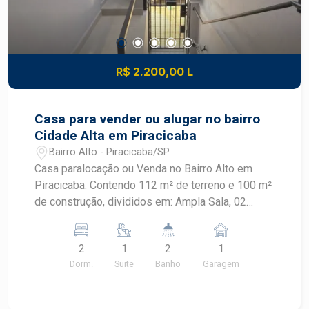
R$ 2.200,00 L
Casa para vender ou alugar no bairro
Cidade Alta em Piracicaba
Bairro Alto - Piracicaba/SP
Casa paralocação ou Venda no Bairro Alto em
Piracicaba. Contendo 112 m² de terreno e 100 m²
de construção, divididos em: Ampla Sala, 02
dormitórios, sendo 01 suíte e com armário
embutido na suíte, cozinha com gabinete ,
2
1
2
1
banheiro, Lavanderia coberta.01 vaga de garagem
Dorm.
Suite
Banho
Garagem
coberta.OPORTUNIDADE Localizada no bairro
Alto, uma região estratégica de Piracicaba
próximo à Avenida Independência. Ideal para