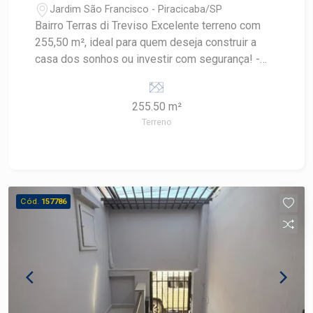
Jardim São Francisco - Piracicaba/SP
Bairro Terras di Treviso Excelente terreno com
255,50 m², ideal para quem deseja construir a
casa dos sonhos ou investir com segurança! -
Terreno plano - Pronto para construir -
Localização valorizada - Bairro tranquilo e em
255.50 m²
crescimento *Consulte um especialista Frias
Terreno
Neto! Agende sua visita.
Cód.
157786