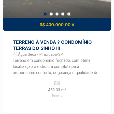
R$ 430.000,00 V
TERRENO À VENDA ? CONDOMÍNIO
TERRAS DO SINHÔ III
Água Seca - Piracicaba/SP
Terreno em condomínio fechado, com ótima
localização e estrutura completa para
proporcionar conforto, segurança e qualidade de
vida. -Condomínio com área verde, portaria com
controle de acesso, espaço de lazer, playground,
453.03 m²
área fitness e espaço pet. Um lugar perfeito para
Terreno
quem busca tranquilidade sem abrir mão da
praticidade, próximo a escolas, supermercados,
academias, farmácias e com fácil acesso a