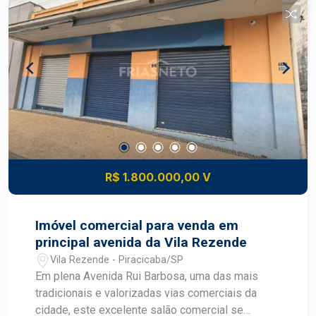
estrutura completa com banheiros masculino e
feminino, além de sala de apoio e dormitório,
perfeito para receber convidados com conforto.
O imóvel ainda conta com um belo gramado e
piscina, criando um ambiente ideal para lazer e
convivência. Destaques do imóvel: - Terreno de
500 m² - 214 m² de construção - 3 suítes - Sala
integrada à cozinha - Lavabo - Varanda - Espaço
gourmet com churrasqueira - Banheiros
masculino e feminino na área externa - Sala e
dormitório de apoio - Amplo gramado - Piscina
R$ 1.800.000,00 V
Imóvel comercial para venda em
principal avenida da Vila Rezende
Vila Rezende - Piracicaba/SP
Em plena Avenida Rui Barbosa, uma das mais
tradicionais e valorizadas vias comerciais da
cidade, este excelente salão comercial se