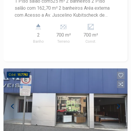
1 Piso salão com525 m² 2 Banheiros 2 Piso
salão com 162,70 m² 2 banheiros Aréa externa
com Acesso a Av. Juscelino Kubitscheck de
Oliveira
2
700 m²
700 m²
Banho
Terreno
Const.
Cód.
157782