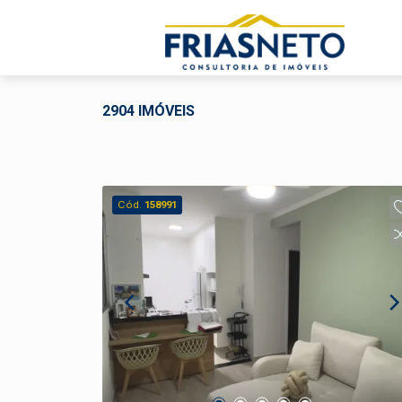
2904 IMÓVEIS
Cód.
158991