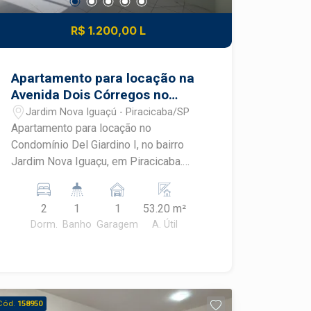
R$ 1.200,00 L
Apartamento para locação na
Avenida Dois Córregos no
condomínio Del Giardino I em
Jardim Nova Iguaçú - Piracicaba/SP
Piracicaba
Apartamento para locação no
Condomínio Del Giardino I, no bairro
Jardim Nova Iguaçu, em Piracicaba.
Com ambientes planejados, excelente
aproveitamento dos espaços e
2
1
1
53.20 m²
infraestrutura completa de condomínio,
Dorm.
Banho
Garagem
A. Útil
este imóvel oferece conforto,
praticidade e segurança para o dia a dia.
CARACTERÍSTICAS DO IMÓVEL -
Apartamento com 2 dormitórios -
Dormitórios com armários planejados -
Cód.
158950