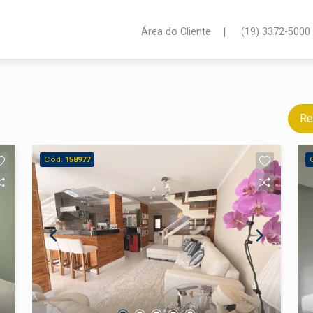
|
Área do Cliente
(19) 3372-5000
Re
Cód.
158977