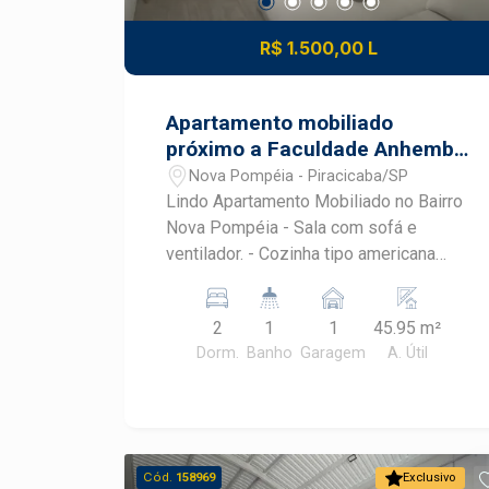
R$ 1.500,00 L
Apartamento mobiliado
próximo a Faculdade Anhembi
Morumbi
Nova Pompéia - Piracicaba/SP
Lindo Apartamento Mobiliado no Bairro
Nova Pompéia - Sala com sofá e
ventilador. - Cozinha tipo americana
com geladeira, cooktop, microondas,
máquina de lavar e armários planejados.
2
1
1
45.95 m²
- Banheiro com box e gabinete. -
Dorm.
Banho
Garagem
A. Útil
Dormitório 1: Cama de casal, armário
planejado e ventilador de teto. -
Dormitório 2: Armário e ventilador de
teto.
Cód.
158969
Exclusivo