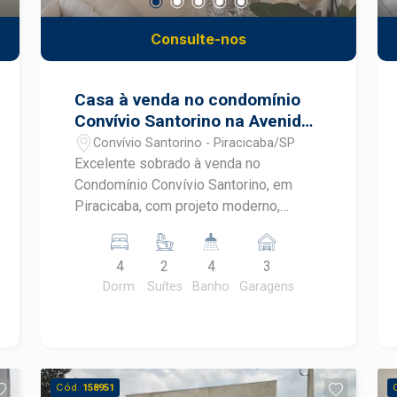
Consulte-nos
Casa à venda no condomínio
Convívio Santorino na Avenida
Dois Córregos em Piracicaba
Convívio Santorino - Piracicaba/SP
Excelente sobrado à venda no
Condomínio Convívio Santorino, em
Piracicaba, com projeto moderno,
ambientes amplos e excelente
distribuição dos espaços. Localizado
4
2
4
3
em uma das regiões de maior
Dorm.
Suítes
Banho
Garagens
crescimento da cidade, o imóvel reúne
conforto, sofisticação e uma completa
área de lazer para toda a família. No
Convívio Santorino, você encontra
segurança, praticidade e qualidade de
Cód.
158951