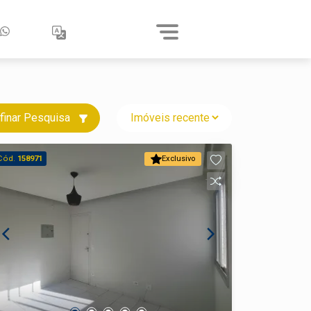
finar Pesquisa
Cód.
158971
Exclusivo