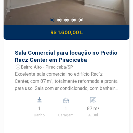
R$ 1.600,00 L
Sala Comercial para locação no Predio
Racz Center em Piracicaba
Bairro Alto - Piracicaba/SP
Excelente sala comercial no edifício Rac`z
Center, com 87 m², totalmente reformada e pronta
para uso. Sala com ar condicionado, com banheiro
privativo, proporcionando mais conforto e
praticidade para o seu negócio. Uma excelente
1
1
87 m²
oportunidade para instalar sua empresa ou
Banho
Garagem
A. Útil
investir em um imóvel comercial de qualidade.
Agende uma visita e conheça esta excelente
oportunidade!