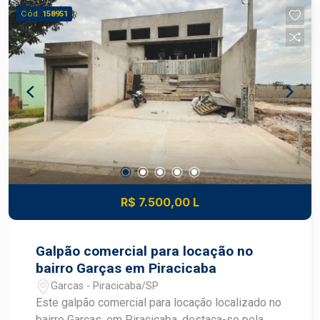
Aquecedor
Cód.
158951
R$ 7.500,00 L
Galpão comercial para locação no
bairro Garças em Piracicaba
Garcas - Piracicaba/SP
Este galpão comercial para locação localizado no
bairro Garças, em Piracicaba, destaca-se pela