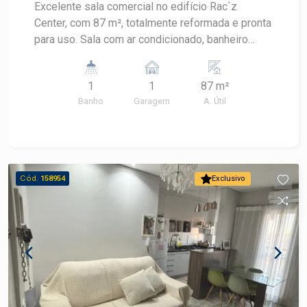
Excelente sala comercial no edifício Rac`z
Center, com 87 m², totalmente reformada e pronta
para uso. Sala com ar condicionado, banheiro
privativo, proporcionando mais conforto e
praticidade para o seu negócio. Uma excelente
1
1
87 m²
oportunidade para instalar sua empresa ou
Banho
Garagem
A. Útil
investir em um imóvel comercial de qualidade.
Agende uma visita e conheça esta excelente
oportunidade!
Cód.
158954
Exclusivo