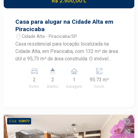
R$ 2.500,00 L
praticidade e excelente custo-benefício no
Edifício Ravenna.
Casa para alugar na Cidade Alta em
Piracicaba
Cidade Alta - Piracicaba/SP
Casa residencial para locação localizada na
Cidade Alta, em Piracicaba, com 132 m² de área
útil e 95,73 m² de área construída. O imóvel
possui dois dormitórios, quintal, churrasqueira e
armários, oferecendo praticidade em localização
2
2
1
95.73 m²
estratégica. CARACTERÍSTICAS DO IMÓVEL -
Dorm.
Banho
Garagem
Const.
Área útil de 132 m² - Área construída de 95,73 m²
- 2 dormitórios - 2 banheiros - Cozinha - Armários
- Quintal - Churrasqueira - 1 vaga de garagem
DIFERENCIAIS DO IMÓVEL - Quintal para
momentos de lazer e convivência - Churrasqueira
Cód.
158977
para confraternizações - Armários que
contribuem para a organização dos ambientes -