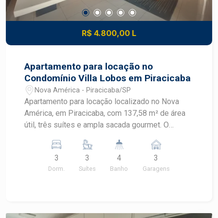
R$ 4.800,00 L
Apartamento para locação no
Condomínio Villa Lobos em Piracicaba
Nova América - Piracicaba/SP
Apartamento para locação localizado no Nova
América, em Piracicaba, com 137,58 m² de área
útil, três suítes e ampla sacada gourmet. O
imóvel recebe sol da manhã e está em
condomínio completo, com lazer diversificado e
3
3
4
3
portaria 24 horas. CARACTERÍSTICAS DO
Dorm.
Suítes
Banho
Garagens
IMÓVEL - Área útil de 137,58 m² - 3 dormitórios,
sendo 3 suítes - Ar condicionado e closet - 4
banheiros - Sala ampla com móvel planejado e ar
condicionado - Ampla sacada gourmet - Lavabo -