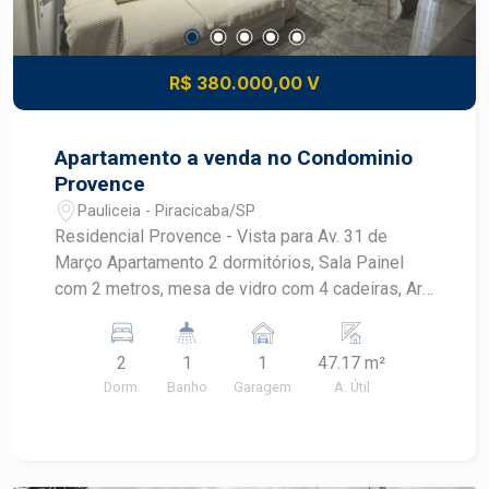
R$ 380.000,00 V
Apartamento a venda no Condominio
Provence
Pauliceia - Piracicaba/SP
Residencial Provence - Vista para Av. 31 de
Março Apartamento 2 dormitórios, Sala Painel
com 2 metros, mesa de vidro com 4 cadeiras, Ar
condicionado, lustre Cozinha com cooktop, forno
brastemp, armários , Banheiro social e lavabo (pia
2
1
1
47.17 m²
auxiliar ao lado do banheiro) Lavanderia com
Dorm.
Banho
Garagem
A. Útil
armários Dormitório com armário grande - 6
portas Dormitório Armários com espelho e
sapateira Cama Bau (embutida) Ar condicionado
Apartamento com aquecimento do chuveiro a gás.