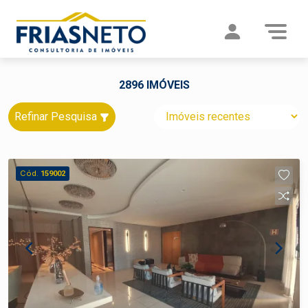
2896 IMÓVEIS
Refinar Pesquisa
Cód.
159002