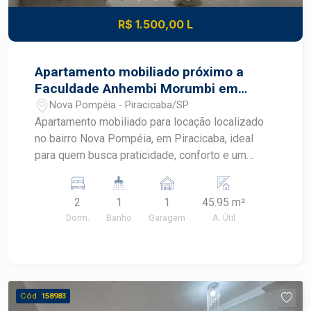
R$ 1.500,00 L
Apartamento mobiliado próximo a
Faculdade Anhembi Morumbi em
Piracicaba
Nova Pompéia - Piracicaba/SP
Apartamento mobiliado para locação localizado
no bairro Nova Pompéia, em Piracicaba, ideal
para quem busca praticidade, conforto e um
imóvel pronto para morar. Com ambientes
planejados, mobiliário completo e excelente
2
1
1
45.95 m²
aproveitamento dos espaços, este apartamento
Dorm.
Banho
Garagem
A. Útil
oferece uma rotina mais funcional em uma região
com fácil acesso aos principais pontos de
Piracicaba. CARACTERÍSTICAS DO IMÓVEL -
Sala mobiliada com sofá e ventilador - Cozinha
americana integrada aos ambientes - Geladeira,
Cód.
158983
cooktop e micro-ondas - Máquina de lavar -