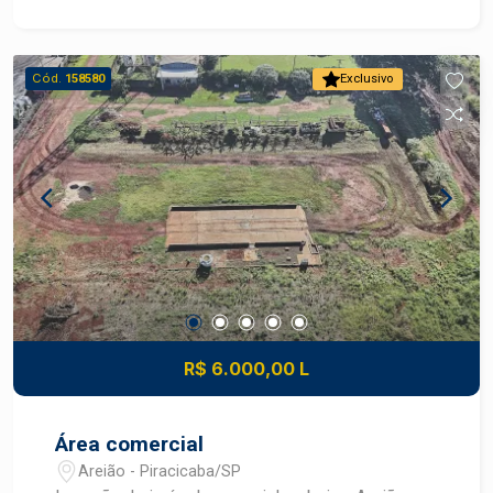
Cód.
158580
Exclusivo
R$ 6.000,00 L
Área comercial
Areião - Piracicaba/SP