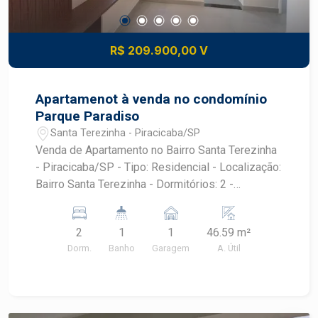
R$ 209.900,00 V
Apartamenot à venda no condomínio
Parque Paradiso
Santa Terezinha - Piracicaba/SP
Venda de Apartamento no Bairro Santa Terezinha
- Piracicaba/SP - Tipo: Residencial - Localização:
Bairro Santa Terezinha - Dormitórios: 2 -
Garagens: 1 - Área Útil: 46,59 m² APARTAMENTO
DIFERENCIADO Fechadura eletrônica Todo em
2
1
1
46.59 m²
porcelanato Armários planejados na cozinha, sala
Dorm.
Banho
Garagem
A. Útil
e banheiro Box de vidro e chuveiro instalado
Chuveiro Acqua Duo Iluminação 100% em LED
Gesso rebaixado na sala e cozinha Perfil em ?L?
com iluminação em LED Pendente meia bola na