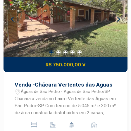
experiência de moradia única.
um dos empreendimentos mais valorizados da
cidade, a casa proporciona segurança,
tranquilidade e uma completa infraestrutura de
lazer para toda a família. Agende sua visita e
venha conhecer essa excelente oportunidade!
R$ 750.000,00 V
Venda -Chácara Vertentes das Aguas
Águas de São Pedro - Aguas de São Pedro/SP
Chácara à venda no bairro Vertente das Águas em
São Pedro-SP. Com terreno de 5.045 m² e 300 m²
de área construída distribuídos em 2 casas,
sendo: Casa principal toda avarandada conta com:
- 01 Sala para dois ambientes com ar