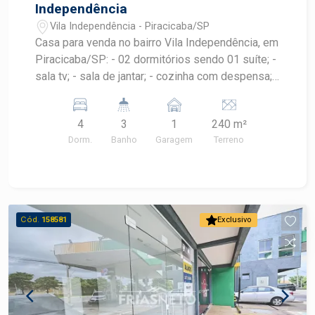
Independência
Vila Independência - Piracicaba/SP
Casa para venda no bairro Vila Independência, em
Piracicaba/SP: - 02 dormitórios sendo 01 suíte; -
sala tv; - sala de jantar; - cozinha com despensa; -
edícula com 02 dormitórios; - 03 banheiros: suíte,
social e da edícula; - quintal com churrasqueira; -
4
3
1
240 m²
01 vaga.
Dorm.
Banho
Garagem
Terreno
Cód.
158581
Exclusivo