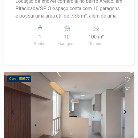
Locação de imóvel comercial no bairro Areião, em
Piracicaba/SP. O espaço conta com 10 garagens
e possui uma área útil de 7,35 m², além de uma
área total de terreno de 100,00 m². Ideal para
quem busca um local com boa localização e
1
10
100 m²
estrutura para atender suas necessidades
Banho
Garagens
Terreno
comerciais. Para mais informações, entre em
contato.
Cód.
158577