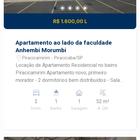
R$ 1.600,00 L
Apartamento ao lado da faculdade
Anhembi Morumbi
Piracicamirim - Piracicaba/SP
Locação de Apartamento Residencial no bairro
Piracicamirim Apartamento novo, primeiro
morador - 2 dormitórios bem distribuídos - Sala
aconchegante com sacada gourmet - Cozinha
funcional com gabinete - Andar superior. Sem
2
1
1
52 m²
vizinho a cima. - Próximo a Faculdade Anhembi-
Dorm.
Banho
Garagem
A. Útil
Morumbi - Banheiro com gabinete - Condomínio
com piscina, salão de festas, pet place,
bicicletário, espaço gourmet e salão de jogos -
Garagens: 1 - Área útil: 52,00 m² - Localização: