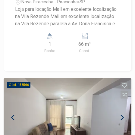
Nova Piracicaba - Piracicaba/SP
Loja para locação Mall em excelente localização
na Vila Rezende Mall em excelente localização
na Vila Rezende paralela a Av. Dona Francisca e
próximo a Av. Rui Barbosa: * com
aproximadamente 66 m2 com mezanino e
1
66 m²
banheiro privativo (obs: podendo ser locada sala
Banho
Const.
dupla, acrescentando mais 66 m2) * fachada em
blindex e porta eletrônica * preparado para
instalação de ar condicionado * várias vagas de
recuo * possibilidade de locação de duas salas
juntas
Cód.
158566