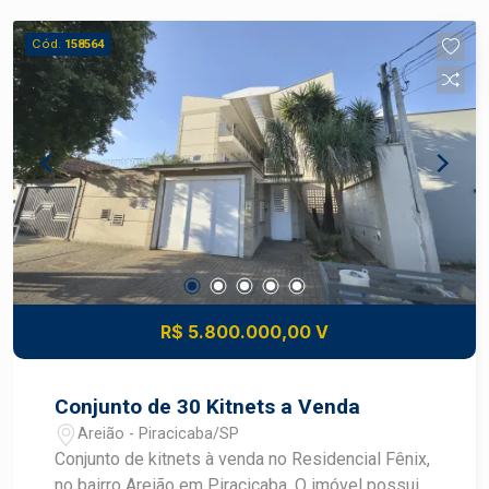
infraestrutura que valoriza a qualidade de vida,
com quadra poliesportiva para a prática de
Cód.
158564
atividades físicas e bicicletário. Localizado em
uma região com fácil acesso aos principais
pontos da cidade, este apartamento reúne
excelente metragem, funcionalidade e ótima
estrutura.
R$ 5.800.000,00 V
Conjunto de 30 Kitnets a Venda
Areião - Piracicaba/SP
Conjunto de kitnets à venda no Residencial Fênix,
no bairro Areião em Piracicaba. O imóvel possui