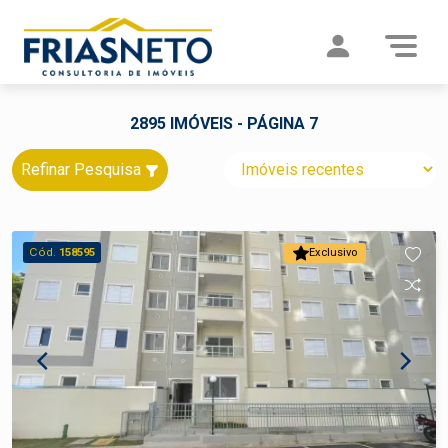
2895 IMÓVEIS - PÁGINA 7
Refinar Pesquisa
Cód.
158595
Exclusivo