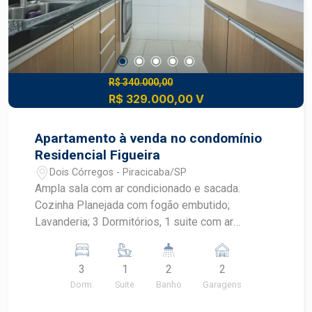
suíte * Sala ampla com excelente integração dos
ambientes * Cozinha funcional * Lavanderia
coberta externa * Quintal amplo com múltiplas
possibilidades de uso * Pisos novos * Projeto
de iluminação * Infraestrutura preparada para
R$ 340.000,00
R$ 329.000,00 V
instalação de ar-condicionado * Espaço para
recuo e estacionamento de veículos * Excelente
potencial para uso residencial ou comercial
Apartamento à venda no condomínio
Agende sua visita e descubra todo o potencial
Residencial Figueira
deste imóvel!
Dois Córregos - Piracicaba/SP
Ampla sala com ar condicionado e sacada.
Cozinha Planejada com fogão embutido;
Lavanderia; 3 Dormitórios, 1 suite com ar
condicionado e armários. 02 vagas paralelas
3
1
2
2
Dorm.
Suite
Banho
Garagens