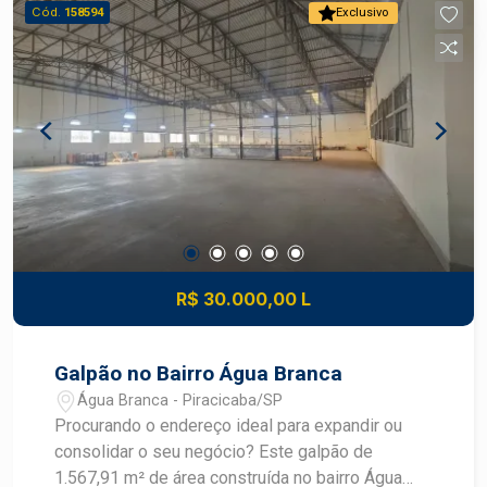
Piracicaba/SP Para mais informações ou
Cód.
158594
Exclusivo
agendar uma visita, entre em contato!
R$ 30.000,00 L
Galpão no Bairro Água Branca
Água Branca - Piracicaba/SP
Procurando o endereço ideal para expandir ou
consolidar o seu negócio? Este galpão de
1.567,91 m² de área construída no bairro Água