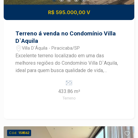
R$ 595.000,00 V
Terreno á venda no Condomínio Villa
D`Aquila
Villa D`Áquila - Piracicaba/SP
Excelente terreno localizado em uma das
melhores regiões do Condomínio Villa D`Aquila,
ideal para quem busca qualidade de vida,
segurança e valorização patrimonial. Com 443m²
de área, proporcionando melhor aproveitamento
433.86 m²
do espaço. Uma ótima oportunidade para
Terreno
construir a residência dos seus sonhos em um
condomínio de alto padrão, com infraestrutura
completa, áreas de lazer e segurança.
Destaques: 433m² de área total Esquina
Excelente localização dentro do condomínio Ideal
Cód.
158562
para projetos residenciais modernos Condomínio