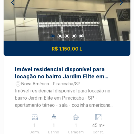
R$ 1.150,00 L
Imóvel residencial disponível para
locação no bairro Jardim Elite em
Piracicaba - SP
Nova América - Piracicaba/SP
Imóvel residencial disponível para locação no
bairro Jardim Elite em Piracicaba - SP -
apartamento térreo - sala - cozinha americana
com armários - área de serviço com armários -
banheiro com gabinete e box blindex - 1 quarto -
1
1
1
45 m²
1 vaga coberta Agende sua visita !
Dorm.
Banho
Garagem
Const.