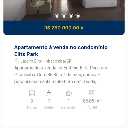
R$ 280.000,00 V
Apartamento á venda no condomínio
Elits Park
Jardim Elite - piracicaba/SP
Apartamento à venda no Edifício Elits Park, em
Piracicaba. Com 86,85 m² de área, o imóvel
possui uma planta muito bem distribuída,
composta por 3 dormitórios, 1 banheiro social e
uma ampla sala para 3 ambientes,
3
1
1
86.85 m²
proporcionando integração e aconchego para
Dorm.
Banho
Garagem
A. Útil
reunir a família e receber amigos. O condomínio
conta com elevador, oferecendo mais
comodidade aos moradores, além de