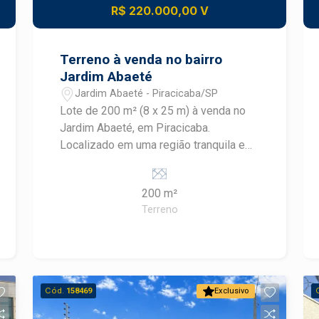
R$ 220.000,00 V
Terreno à venda no bairro
Jardim Abaeté
Jardim Abaeté - Piracicaba/SP
Lote de 200 m² (8 x 25 m) à venda no
Jardim Abaeté, em Piracicaba.
Localizado em uma região tranquila e
com infraestrutura completa nas
proximidades. O terreno oferece
200 m²
espaço e versatilidade para
Terreno
desenvolver o projeto ideal para sua
família ou para investimento. Uma
oportunidade para quem busca um
terreno com boa localização e
excelente potencial de valorização.
Cód.
158469
Exclusivo