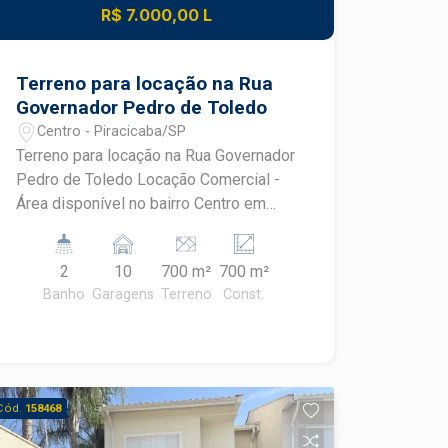
R$ 7.000,00 L
Terreno para locação na Rua
Governador Pedro de Toledo
Centro - Piracicaba/SP
Terreno para locação na Rua Governador
Pedro de Toledo Locação Comercial -
Área disponível no bairro Centro em
Piracicaba/SP. A propriedade conta
com 10 garagens e possui área útil de
2
10
700 m²
700 m²
700,00 m², área construída de 700,00
Banho
Garagens
Terreno
Const.
m² e área total do terreno de 700,00 m².
Ideal para empresas que buscam um
espaço amplo e bem localizado.
Cód.
158468