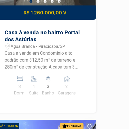
R$ 1.260.000,00 V
Casa à venda no bairro Portal
dos Astúrias
Água Branca - Piracicaba/SP
Casa a venda em Condomínio alto
padrão com 312,50 m² de terreno e
280m² de construção A casa tem 3
salas, lavabo, sala TV e escritório, 1
suíte, com armários planejados sendo a
3
1
3
2
suíte com closet, armário planejado em
Dorm.
Suite
Banho
Garagens
um dos quartos e no corredor
copa/cozinha planejada, dispensa, A
garagem é para 3 carros; a casa tem
aquecimento sola, no corredor área de
serviço com armários planejados e
Cód.
158476
Exclusivo