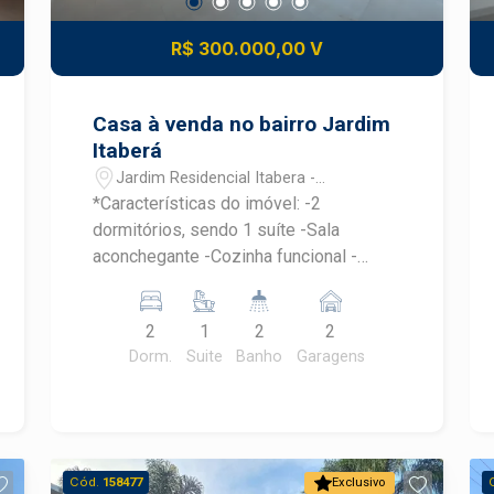
R$ 300.000,00 V
Casa à venda no bairro Jardim
Itaberá
Jardim Residencial Itabera -
Piracicaba/SP
*Características do imóvel: -2
dormitórios, sendo 1 suíte -Sala
aconchegante -Cozinha funcional -
Banheiro social -Lavanderia -Pequeno
quintal -Garagem para 2 veículos
2
1
2
2
Próximo a creche, escolas,
Dorm.
Suite
Banho
Garagens
supermercados, padarias e comercio
em geral do bairro. *Consulte um
especialista Frias Neto! Agende sua
visita.
Cód.
158477
Exclusivo