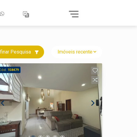
finar Pesquisa
Cód.
158479