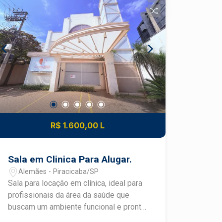
banheiro de serviço. Quintal com área
de lazer, com churrasqueira, banheiro
externo, O Condomínio oferece portaria
24h, agradável área de lazer com
playground, campo de futebol, quadra
poliesportiva e de tênis e pista de
caminhada.
R$ 1.600,00 L
Sala em Clinica Para Alugar.
Alemães - Piracicaba/SP
Sala para locação em clínica, ideal para
profissionais da área da saúde que
buscam um ambiente funcional e pronto
para atendimento. O espaço conta com: