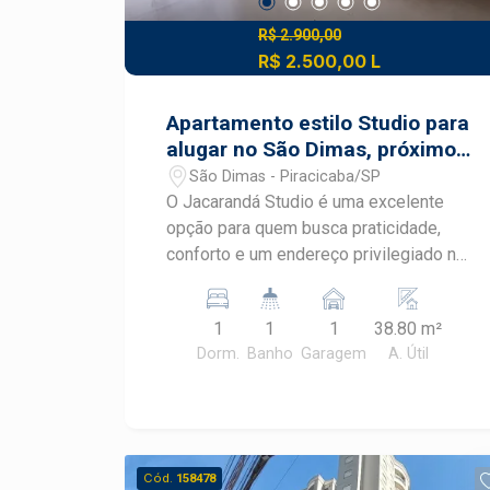
R$ 2.900,00
R$ 2.500,00 L
Apartamento estilo Studio para
alugar no São Dimas, próximo
a ESALQ
São Dimas - Piracicaba/SP
O Jacarandá Studio é uma excelente
opção para quem busca praticidade,
conforto e um endereço privilegiado no
tradicional bairro São Dimas, uma das
regiões mais valorizadas de Piracicaba.
1
1
1
38.80 m²
Localizado próximo à ESALQ/USP,
Dorm.
Banho
Garagem
A. Útil
oferece fácil acesso a comércios,
restaurantes, supermercados, serviços
e importantes vias da cidade.
Destaques do imóvel: Área útil de
aproximadamente 40 m²; Pé-direito
Cód.
158478