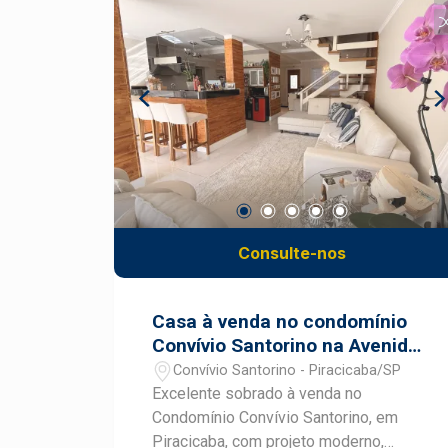
serviço com armários; 03 vagas de
garagem; Área de lazer super completa;
Portaria 24 horas Se você procura um
apartamento espaçoso, elegante e
completo que reúne qualidade de vida
para toda a família, vale a pena
conhecer este imóvel! Fale com um
corretor especialista Frias Neto!
Consulte-nos
Casa à venda no condomínio
Convívio Santorino na Avenida
Dois Córregos em Piracicaba
Convívio Santorino - Piracicaba/SP
Excelente sobrado à venda no
Condomínio Convívio Santorino, em
Piracicaba, com projeto moderno,