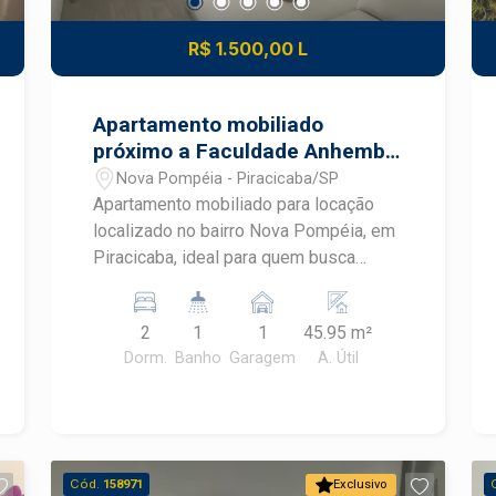
R$ 1.500,00 L
Apartamento mobiliado
próximo a Faculdade Anhembi
Morumbi em Piracicaba
Nova Pompéia - Piracicaba/SP
Apartamento mobiliado para locação
localizado no bairro Nova Pompéia, em
Piracicaba, ideal para quem busca
praticidade, conforto e um imóvel
pronto para morar. Com ambientes
2
1
1
45.95 m²
planejados, mobiliário completo e
Dorm.
Banho
Garagem
A. Útil
excelente aproveitamento dos
espaços, este apartamento oferece
uma rotina mais funcional em uma
região com fácil acesso aos principais
pontos de Piracicaba.
Cód.
158971
Exclusivo