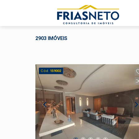
2903 IMÓVEIS
Cód.
159002