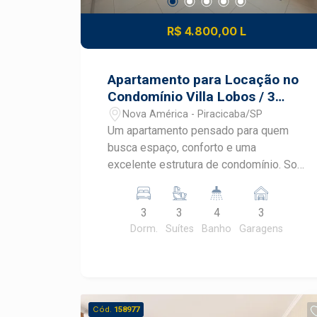
R$ 4.800,00 L
Apartamento para Locação no
Condomínio Villa Lobos / 3
Suítes / Varanga Gourmet
Nova América - Piracicaba/SP
Um apartamento pensado para quem
busca espaço, conforto e uma
excelente estrutura de condomínio. Sol
da Manhã; 03 suítes, sendo uma com ar
condicionado e closet; Sala ampla com
3
3
4
3
móvel planejado, muita luminosidade
Dorm.
Suítes
Banho
Garagens
natural e ar condicionado; Ampla sacada
gourmet, perfeita para receber amigos
e aproveitar momentos especiais;
Lavabo; Cozinha completa com
armários planejados e coifa; Área de
Cód.
158977