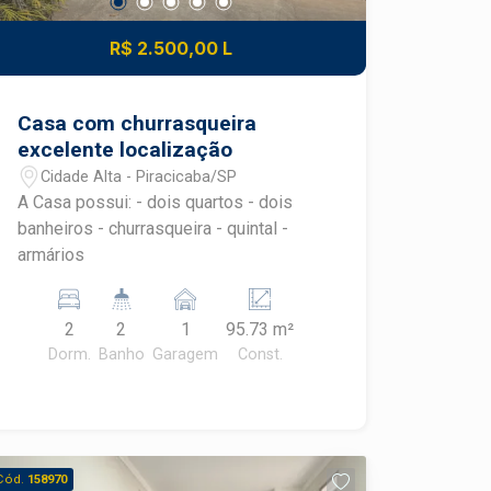
R$ 2.500,00 L
Casa com churrasqueira
excelente localização
Cidade Alta - Piracicaba/SP
A Casa possui: - dois quartos - dois
banheiros - churrasqueira - quintal -
armários
2
2
1
95.73 m²
Dorm.
Banho
Garagem
Const.
Cód.
158970