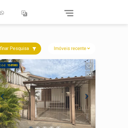
finar Pesquisa
Cód.
158980