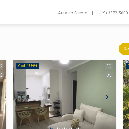
|
Área do Cliente
(19) 3372-5000
Re
Cód.
158991