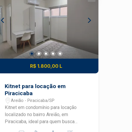
Televisão - Armário - Ar-condicionado -
Banheiro social - Condomínio com
lavanderia de uso comum
DIFERENCIAIS DO IMÓVEL - Imóvel
totalmente mobiliado e pronto para
morar - Internet inclusa no valor do
condomínio - Gás incluso no valor do
condomínio - Opção de locação de vaga
de garagem - Excelente localização no
R$ 1.800,00 L
bairro São Dimas LOCALIZAÇÃO E
ACESSO - Localizada no bairro São
Dimas, em Piracicaba - Próxima à
Kitnet para locação em
Escola Superior de Agricultura Luiz de
Piracicaba
Queiroz (ESALQ) - Fácil acesso ao
Areião - Piracicaba/SP
Shopping Piracicaba - Região com
Kitnet em condomínio para locação
supermercados, farmácias,
localizado no bairro Areião, em
restaurantes e diversos serviços -
Piracicaba, ideal para quem busca
Bairro São Dimas com excelente
praticidade, conforto e excelente