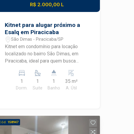
R$ 2.000,00 L
Kitnet para alugar próximo a
Esalq em Piracicaba
São Dimas - Piracicaba/SP
Kitnet em condomínio para locação
localizado no bairro São Dimas, em
Piracicaba, ideal para quem busca
praticidade, conforto e excelente
localização. Totalmente mobiliada e
1
1
1
35 m²
próxima à Escola Superior de
Dorm.
Suite
Banho
A. Útil
Agricultura Luiz de Queiroz (ESALQ) e
ao Shopping Piracicaba, esta é uma
excelente opção para estudantes e
profissionais que desejam uma rotina
mais prática. CARACTERÍSTICAS DO
Cód.
158947
IMÓVEL - Kitnet mobiliada - Geladeira -
Fogão - Micro-ondas - Cama -